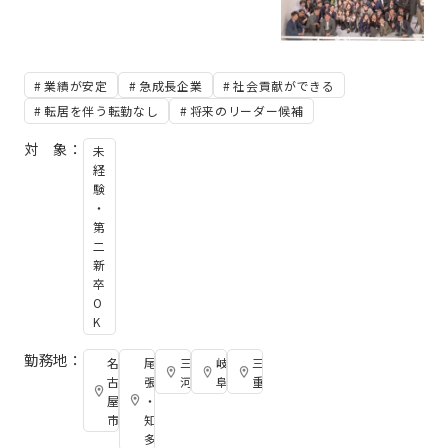
業績が安定
急成長企業
社会貢献ができる
転居を伴う転勤なし
将来のリーダー候補
対 象：
未
経
験
・
第
二
新
卒
O
K
勤務地：
名
尾
三
岐
三
古
張
河
阜
重
屋
・
市
知
多