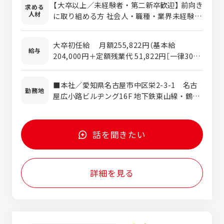
【大卒以上／未経験者・第二新卒歓迎】 前向き
求める
顧客は東海エリアを地元とする優良企業。 中
人材
に取り組める方 社会人・職種・業界未経験の
小企業様がメインです。 【営業手法】 はじめ
方歓迎 ※要普通免許（AT限定可） ＜1つでも
は新規営業が中心で、慣れたら既存顧客も担
該当する方は、ぜひご応募ください＞ □目的
当していただきます。 ※ご期待を頂いた企業
大卒初任給 月額255,822円（基本給
達成の為の手段を自ら試行し実行することが
給与
様のフォローもお任せします。 ※知名度があ
204,000円＋定額残業代 51,822円［一律30時
得意・好きな方 □戦略や企画を考える仕事が
るので提案しやすいのが強みです。 【提案す
間］） ※時間外超過分は別途支給します ※経
したい □1社の企業と長くパートナーシップ
る商材について】 ■中途採用メディア「転職フ
験・能力を考慮して決定します ◎モデル年収
を築ける仕事がしたい □広告やPR、イベン
■本社／愛知県名古屋市中区栄2-3-1 名古
ェア」「エンジニア転職フェア」「ジモト転職ナ
4,501,512円（入社5年目、主任、賞与3ヶ月
勤務地
トなどに興味がある □地元密着で安定した環
屋広小路ビルヂング16F 地下鉄東山線・鶴舞
ビ」 ■新卒採用メディア「新卒ナビ」「ジモト
分・定額残業代含む）
境で働きたい ※採用や広告に関する知識がな
線「伏見駅」4番出口より徒歩5分 ※転勤ナ
就職フェア」 ■採用HP、パンフレットなどの
くても大丈夫！ ※20代・30代の方多数活躍
シ！ ※U・Iターン歓迎！ ※直行直帰もOKで
採用ツールの作成 ■求人サイト「エン転職」な
中！
す！
どの求人代理店商材 ■採用コンサルタントな
話を聞きたい
ど ※商材ごとの担当ではなく、企業担当とし
てあらゆる媒体を扱います。 ニーズに応じて
お客様と一緒に採用戦略を立てられるのは仕
詳細を見る
事の醍醐味のひとつ。 ≪自分でスケジュール
管理し、強みを活かせる営業環境≫ 当社は
TOPダウンでの営業方針ではなく、目的達成
の為の手段は自分で考えることができます。
複数の商材を顧客に合わせて提案でき、自分