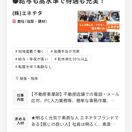
●給与も高水準で待遇も充実！
(株)エネチタ
商社（住設・建材）
地域密着で働く
各種手当が充実
給与・年収が高い
有休消化50％以上
転居を伴う転勤なし
尾張・知多
【不動産事業部】 不動産店舗での電話・メール
仕事
内容
応対、PC入力業務等、簡単な事務作業、市役
所（役場）への調査をお願いします。 未経験で
も先輩が一つずつ丁寧に指導、サポート◎ 実
★明るく元気で素直な人 エネチタブランドで
求める
務経験がない方やブランクがある方なども大
人材
ある【感じの良い人】 社員は明るく、素直な人
歓迎です◎ どこにお願いしても商品・価格は
が多いです。 まずは素直に受け入れてやって