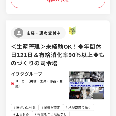
詳細を見る
応募・選考受付中
＜生産管理＞未経験OK！◆年間休
日121日＆有給消化率90％以上◆も
のづくりの司令塔
イワタグループ
メーカー（機械・工具・部品・金
属）
技術力に強み
業績が安定
地域密着で働く
土日休み
転居を伴う転勤なし