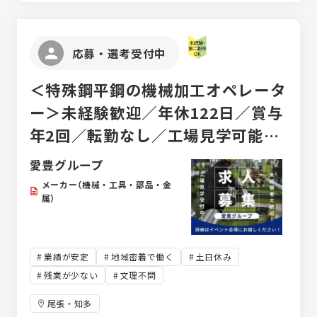
応募・選考受付中
＜特殊鋼平鋼の機械加工オペレータ
ー＞未経験歓迎／年休122日／賞与
年2回／転勤なし／工場見学可能／
創業80年以上の老舗企業
愛豊グループ
メーカー（機械・工具・部品・金
属）
業績が安定
地域密着で働く
土日休み
残業が少ない
文理不問
尾張・知多