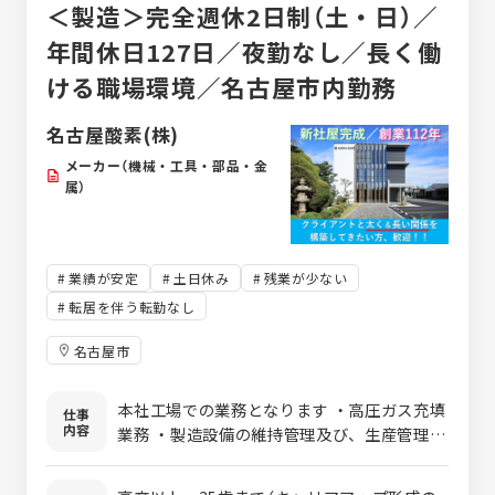
＜製造＞完全週休2日制（土・日）／
年間休日127日／夜勤なし／長く働
ける職場環境／名古屋市内勤務
名古屋酸素(株)
メーカー（機械・工具・部品・金
属）
業績が安定
土日休み
残業が少ない
転居を伴う転勤なし
名古屋市
本社工場での業務となります ・高圧ガス充填
仕事
内容
業務 ・製造設備の維持管理及び、生産管理業
務