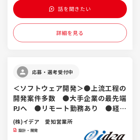
手当 ・44歳（部長）1050万円 ※一級施工管
貫体制のもとで、技術のプロフェッショナル
理技士・二級施工管理技士・役職手当
話を聞きたい
を目指しませんか？現場のプロとして施工管
理を極める道はもちろん、将来的には造成、
設計、積算、アフターサービスといった多彩
詳細を見る
な技術職へキャリアチェンジできる幅広いフ
ィールドをご用意しています。 【分業体制】
施工管理の負担を減らすため、業務の分業化
を進めています。物件の引き渡しやアフター
ケア、積算・調達は専門の別部門が担当。現
場での施工管理業務だけにしっかりと専念で
応募・選考受付中
きる働きやすい環境です。
＜ソフトウェア開発＞●上流工程の
開発案件多数 ●大手企業の最先端
PJへ ●リモート勤務あり ●経験
者優遇
(株)イデア 愛知営業所
設計・開発