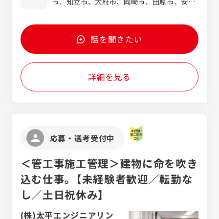
市、知立市、大府市、岡崎市、田原市、安城
【Web系システム開発】 ◎Webアプリソフト
例》 ■年収410万円／20代 ※月給、各種手
正当評価する環境で仕事に没頭したい方 ◎こ
市、他 ＊希望考慮します
の開発・改修、品質検証 ◎Android／iOSア
当、賞与含む ■年収513万円／30代 ※月
れまでの経験を活かして更なるスキルアップ
プリ開発 ◎AWSサービスの設計／構築経験
給、各種手当、賞与含む ■年収657万円／40
を目指している方
【業務系システム開発】 ◎生産管理、販売管理
代 ※月給、各種手当、賞与含む ■年収760
話を聞きたい
等の業務系システム開発 ◎金融情報サービス
万円／50代 ※月給、各種手当、賞与含む
向けシステム業務の開発、テスト、運用 ◎自
動車用燃料電池ソフト開発 【組込／ファーム
詳細を見る
ウェア開発】 ◎車載、AV機器等の組込ソフト
開発～評価 ◎ストレージ開発 ◎半導体関連
アプリケーション開発 ◎5G無線基地局装置
組込ソフトウェア開発 ◎自動車モデルベース
開発 【インフラ設計構築／運用保守】 ◎Linux
の設計、構築、保守 ◎サーバー／ネットワー
応募・選考受付中
ク設計・構築～運用保守 ◎システム構築
（AWS・VMware仮想構築） ◎生産管理システ
＜管工事施工管理＞建物に命を吹き
ムのDB構築／運用 【その他】 ◎ヘルプデスク
◎ユーザー問合せ・障害対応 ◎アプリケーシ
込む仕事。【未経験者歓迎／転勤な
ョンの評価・デバッグ ◎キッティング
し／土日祝休み】
(株)太平エンジニアリン