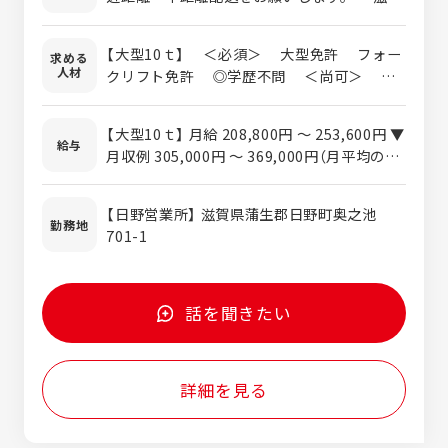
県を中心に地場配送がメインです。 ＜荷物＞
住宅関連資材・自動車部品・設備機器・樹脂
【大型10ｔ】 ＜必須＞ 大型免許 フォー
求める
原料・飲料など ＜運行＞基本は近県での配送
人材
クリフト免許 ◎学歴不問 ＜尚可＞ ・
中型ドライバー、大型ドライバー、配送ドラ
イバーなどのご経験 ・近距離配送やルート
【大型10ｔ】 月給 208,800円 ～ 253,600円 ▼
配送などのご経験 ・集荷、配達業務の就労
給与
月収例 305,000円 ～ 369,000円（月平均の残
経験 ▼このような方もご応募お待ちしており
業手当含む） ※給与額はご経験等により応相
ます ・大型免許を活かし、安定企業で腰を据
談 【年収例】 年収 4,100,000円 ～ 4,900,000
えて働きたい方 ・目先の収入だけでなく、将
【日野営業所】 滋賀県蒲生郡日野町奥之池
円 ※2年目以降 ※各種手当＋賞与年2回含む
勤務地
来を見据えてキャリアを築きたい方 ・決めら
701-1
れたルールや運行スケジュールを守れる方 ・
チームや倉庫スタッフと協力しながら業務を
進められる方
話を聞きたい
詳細を見る