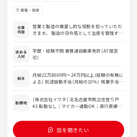
尾張・知多
営業と製造の橋渡し的な役割を担っていただ
仕事
内容
きます。 製造の司令塔として生産を管理する
業務となります。 ●生産計画の作成 ●工程進
捗の確認 ●材料・部品の発注状況管理 ●製
学歴・経験不問 要普通自動車免許（AT限定
求める
造現場・営業との調整 ※（株）イワタでの募集
人材
可）
となります
月給22万8000円～24万円以上（経験の有無に
給与
よる） 別途皆勤手当（月給の10％） 残業手当な
ど支給
［株式会社イワタ］ 北名古屋市熊之庄登り戸
勤務地
43 転勤なし｜マイカー通勤OK｜直行直帰
OK 「徳重・名古屋芸大駅」から車で8分
話を聞きたい