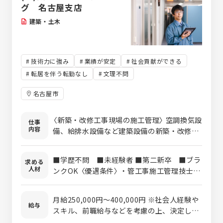
グ 名古屋支店
建築・土木
技術力に強み
業績が安定
社会貢献ができる
転居を伴う転勤なし
文理不問
名古屋市
〈新築・改修工事現場の施工管理〉 空調換気設
仕事
内容
備、給排水設備など建築設備の新築・改修工
事の現場監督として、 協力企業の手配やスケ
ージュール管理、工事の進捗確認や部材の発
■学歴不問 ■未経験者 ■第二新卒 ■ブラ
求める
注、 施工図の作成を行っていただきます。
人材
ンクOK 〈優遇条件〉 ・管工事施工管理技士（1
（CADソフト：Rebroを使用） 基本的に転勤は
級・2級）をお持ちの方 ・建築設備士、消防設
なく、東海エリア内の現場となります。
備士（甲種）、などお持ちの方 〈必須資格〉 ・
月給250,000円〜400,000円 ※社会人経験や
普通自動車運転免許 現在名古屋支店では、女
給与
スキル、前職給与などを考慮の上、決定しま
性の施工管理職が１名活躍しております。 性
す。 ※上記金額に、残業代や各種手当は含ま