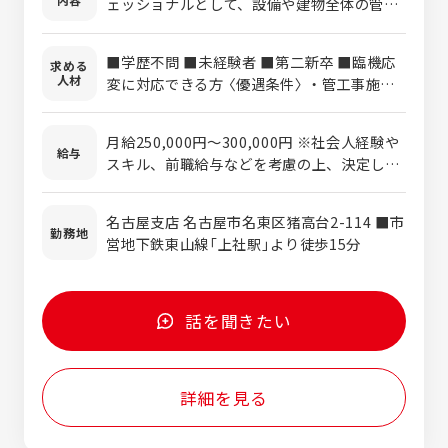
ェッショナルとして、設備や建物全体の管
理、リフォームコンサルの担当、 フロント営
業、年間点検スケジュール提案・点検・修理
■学歴不問 ■未経験者 ■第二新卒 ■臨機応
求める
を行っていただきます。 また、点検・修理を
人材
変に対応できる方 〈優遇条件〉 ・管工事施工
通じて機械設備の予防保全、機能的な劣化へ
管理技士（1級・2級）をお持ちの方 ・電気主
の対応を行います。
任技術者、建築物環境衛生管理技術者などを
月給250,000円〜300,000円 ※社会人経験や
お持ちの方 ・設備に関する知識、配管等の施
給与
スキル、前職給与などを考慮の上、決定しま
工に従事したことのある方 〈必須資格〉 ・普
す。 ※上記金額に、残業代や各種手当は含ま
通自動車運転免許
れておりません。別途支給します。
名古屋支店 名古屋市名東区猪高台2-114 ■市
勤務地
営地下鉄東山線「上社駅」より徒歩15分
話を聞きたい
詳細を見る