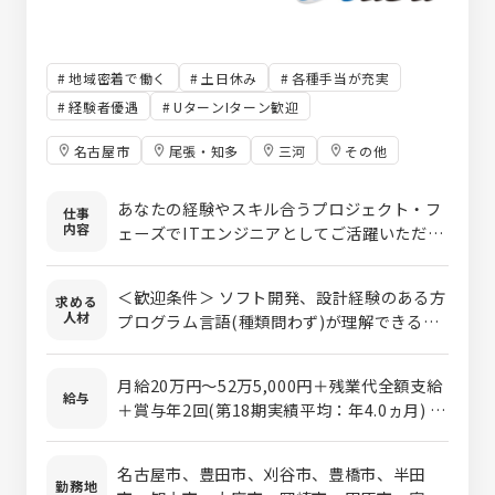
地域密着で働く
土日休み
各種手当が充実
経験者優遇
UターンIターン歓迎
名古屋市
尾張・知多
三河
その他
あなたの経験やスキル合うプロジェクト・フ
仕事
内容
ェーズでITエンジニアとしてご活躍いただき
ます。 ≪プロジェクト選びについて≫ 数多く
プロジェクトの中から、あなたの目標や目指
＜歓迎条件＞ ソフト開発、設計経験のある方
求める
すエンジニア像を実現するために、最適なプ
人材
プログラム言語(種類問わず)が理解できる方
ロジェクトを一緒に選んでいきます。会社都
★応募条件ではありませんが、以下の方のご
合の提案は行いませんので、ご安心くださ
応募もお待ちしています★ ◎ネットワークや
い。 ≪プロジェクトについて≫ 誰もが知っ
月給20万円～52万5,000円＋残業代全額支給
サーバー、データベースに興味がある方 ◎情
給与
ているような大手・有名企業のプロジェクト
＋賞与年2回(第18期実績平均：年4.0ヵ月) ※
報系を専攻して卒業したが、技術職で業務を
がほとんどです。長期的なプロジェクトが多
スキルや経験などを考慮の上、優遇します ※
するチャンスがなかった方 ◎以前ソフト開発
く、自動車・家電・設備系のプロジェクトが
試用期間3～6ヵ月あり(雇用形態や福利厚
業務をしていたが、今はブランクがある方 ◎
名古屋市、豊田市、刈谷市、豊橋市、半田
増加中です。 ■■■プロジェクト例■■■
生、給与に変わりはありません) 《実際の給与
勤務地
現状の雇用形態に不安があり、経験・実力を