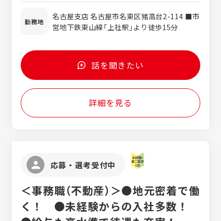
別問わず、誰しもが活躍できる環境を整えて
れておりません。別途支給します。
います。
名古屋支店 名古屋市名東区猪高台2-114 ■市
勤務地
営地下鉄東山線「上社駅」より徒歩15分
話を聞きたい
詳細を見る
応募・選考受付中
＜事務職（不動産）＞●地元密着で働
く！ ●未経験からの入社多数！