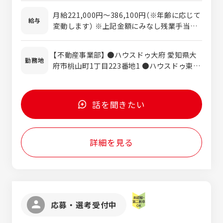
同じです。 だからこそ【人】で選んで頂ける会
みる、それからどうするかを考える姿勢を重
社を目指しております！ お客様のお役に立ち
月給221,000円～386,100円（※年齢に応じて
要と考えています。 ★すぐに行動できる人 一
給与
たいという気持ちを一番に業務に取り組んで
変動します） ※上記金額にみなし残業手当含
般的な企業に比べ、更にスピード感が重視さ
頂ける方大歓迎です！！
む（20時間分/26,650円～） 超過分は別途支給
れています。日々の業務はもちろん、お客様
します。 賞与 年3回（4月・7月・12月） 昇
への対応、業務改善、あらゆる場面でスピー
【不動産事業部】 ●ハウスドゥ大府 愛知県大
給 年1回（4月） 平均年収 648万円（2025年
勤務地
ド感を求めています。 業務を早く終わらせる
府市桃山町1丁目223番地1 ●ハウスドゥ東海
実績） 業界トップクラスの年収です！ ※愛
のではなく、まずはすぐに取り掛かって報告
愛知県東海市富木島町外面6-4 ●ハウスドゥ
知県の平均年収524万円、岐阜県の平均年収
をたくさんしてくれればOKです！ ★チーム
東浦・阿久比 愛知県知多郡東浦町緒川下出口
464万円、三重県の平均年収481万円 ◇イン
で助け合える人 能力や知識・経験は一切問い
24番1 ●ハウスドゥ常滑 愛知県常滑市栄町二
センティブあり ◇ 交通費支給 （ガソリン代
話を聞きたい
ません！ エネチタではチームワークを最も大
丁目1 ●ハウスドゥ知多 愛知県知多市清水が
を基本とし、上限37,920円まで支給） ◇ 雇用
切にしています！ 自分１人で成果を出すより
丘1丁目1712番 ●ハウスドゥ半田中央 愛知
保険 ◇ 厚生年金 ◇ 労災保険 ◇ 健康保険
もチームで助け合って店舗の目標を達成して
県半田市星崎町3丁目22-9 ●ハウスドゥ半田
いく、チームとしての成果・成長を大切にし
詳細を見る
武豊 愛知県半田市青山4丁目4-14 ◆ハウスド
ています！！
ゥ 刈谷R155 愛知県刈谷市稲場町5-612 ★エ
ネチタでは転居を伴う異動はありませんので
ご安心ください★
応募・選考受付中