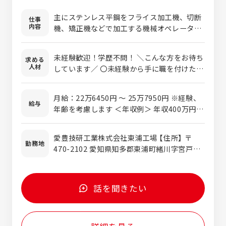
主にステンレス平鋼をフライス加工機、切断
仕事
内容
機、矯正機などで加工する機械オペレーター
です。 未経験でも先輩社員がマンツーマンで
丁寧に教育するので、わからないことはその
未経験歓迎！学歴不問！ ＼こんな方をお待ち
求める
場で解決できる環境です。 適性を見て配置を
人材
しています／ 〇未経験から手に職を付けたい
決定します。 ＜担当した製品は…＞ 建物の
方 〇資格を取得して長く働きたい方 〇フォ
骨組や車の部品のプレス用金型など、私たち
ロー体制が整っている環境を探している方 〇
の生活に関連する製品となり世の中に役立っ
月給：22万6450円 〜 25万7950円 ※経験、
転勤なく長く地元で働きたい方
給与
ています。 ＜入社後は・・・＞ ・安全等の基
年齢を考慮します ＜年収例＞ 年収400万円以
礎知識を学ぶ ・OJTを中心に教育がスター
上／入社3年 (月給24万円+各種手当+残業代
ト！マンツーマンで丁寧に教えます ・適性を
+賞与)
愛豊技研工業株式会社東浦工場 【住所】 〒
見て配置を決定！ ・独り立ちした後も必要に
勤務地
470-2102 愛知県知多郡東浦町緒川字宮戸53
応じてフォローをします ※愛豊技研工業株式
番地２ 【アクセス】 JR武豊線 緒川駅から徒
会社での採用となります
歩10分
話を聞きたい