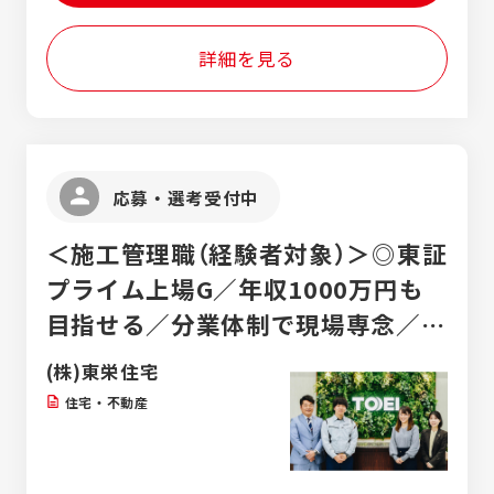
詳細を見る
応募・選考受付中
＜施工管理職（経験者対象）＞◎東証
プライム上場G／年収1000万円も
目指せる／分業体制で現場専念／
18時半PC自動シャットダウン／完
(株)東栄住宅
全週休2日制(土日)
住宅・不動産