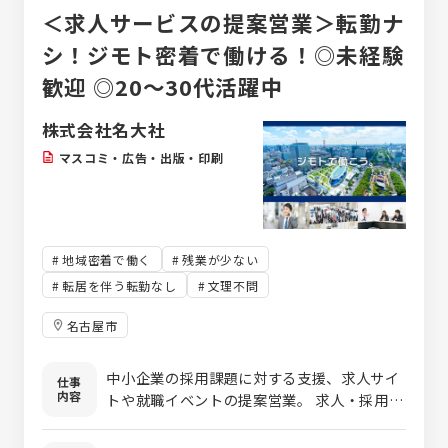
＜求人サービスの提案営業＞転勤ナ
シ！ジモト密着で働ける！◎未経験
歓迎 ◎20～30代活躍中
株式会社名大社
マスコミ・広告・出版・印刷
地域密着で働く
残業が少ない
転居を伴う転勤なし
文理不問
名古屋市
中小企業の採用課題に対する支援、求人サイ
仕事
内容
トや就職イベントの提案営業。 求人・採用に
関する悩みを抱える企業に最適なプランを企
画し、提案する法人営業です。 【担当顧客】