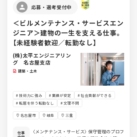
の得意分野を活かして営業活動を行うことが
応募・選考受付中
できます。 ≪中長期的に顧客を担当≫ 1社1
社のお客様を継続的に担当していただきま
＜ビルメンテナンス・サービスエン
す。当社は顧客に価値を返すことを大切にし
ており、短期で担当変更することはほとんど
ジニア＞建物の一生を支える仕事。
ありません。末永くお客様を担当する中で信
【未経験者歓迎／転勤なし】
頼関係を構築し、取引深耕を行っていただき
ます。
(株)太平エンジニアリン
グ 名古屋支店
建築・土木
技術力に強み
業績が安定
社会貢献ができる
転居を伴う転勤なし
文理不問
名古屋市
岐阜
三重
〈メンテナンス・サービス〉 保守管理のプロフ
仕事
内容