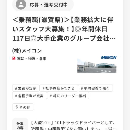
応募・選考受付中
＜乗務職(滋賀県)＞【業務拡大に伴
いスタッフ大募集！】◎年間休日
117日◎大手企業のグループ会社◎
週休二日制
(株)メイコン
運輸・物流・倉庫
業績が安定
社会貢献ができる
地域密着で働く
各種手当が充実
将来のリーダー候補
その他
【大型10ｔ】 10tトラックドライバーとして、
仕事
内容
近距離・中距離配送をお願いします。 ・滋賀