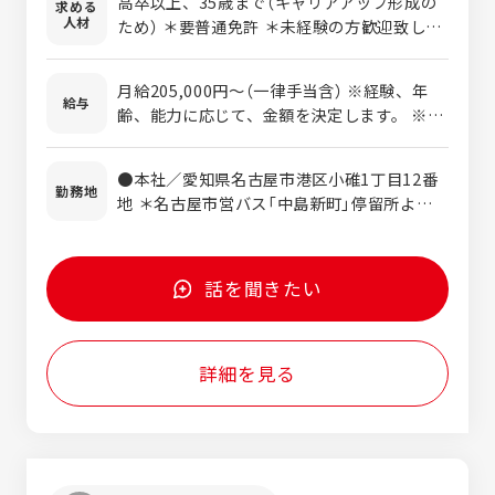
高卒以上、35歳まで（キャリアアップ形成の
求める
人材
ため） ＊要普通免許 ＊未経験の方歓迎致しま
す。
月給205,000円～（一律手当含） ※経験、年
給与
齢、能力に応じて、金額を決定します。 ※試
用期間3ヶ月あり（期間中の待遇の変更なし）
＜年収例＞30歳:年収410万/月給248,000円
●本社／愛知県名古屋市港区小碓1丁目12番
+賞与 35歳:年収465万/月給
勤務地
地 ＊名古屋市営バス「中島新町」停留所より徒
280,000円+賞与
歩8分。 ＊転居を伴う転勤はありません。
話を聞きたい
詳細を見る