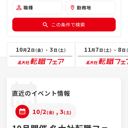
職種
勤務地
この条件で検索
10
2
3
11
7
8
月
日（金） ・
日（土）
月
日（土） ・
日
直近の
イベント情報
10/2
, 3
(金)
(土)