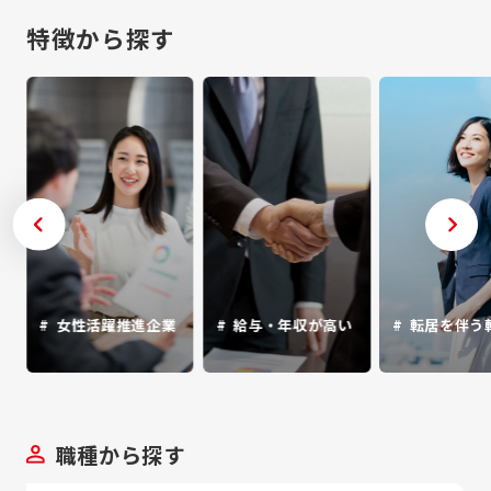
特徴から探す
女性活躍推進企業
給与・年収が高い
転居を伴う
し
職種から探す