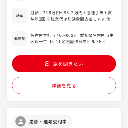
いたモデルベース開発 ＜歓迎する経験・スキ
アリング（EPS）設計 ◆車載制御ソフトウェア
ル＞ ・MATLAB/Simulinkを使用した開発経
開発（サイバーセキュリティ対応） ◆モデルベ
月給：23.8万円～95.２万円＋各種手当＋賞
験 ・C/C++やAssemblyなどのプログラミン
給与
ース開発（MATLAB/Simulink使用） などから
与年2回 ※残業代は別途全額支給します 使用
グ言語の経験 ・マイコンやマイクロプロセッ
プロジェクトに合わせて業務をお任せしま
期間：3ヶ月 条件変更なし
サなどのハードウェア設計の経験 ・FPGAや
す。 ※プロジェクトの9割が自動車案件※ グ
PLDなどの論理回路設計の経験
名古屋本社 〒460-0003 愛知県名古屋市中
ループ全体で自動車部品に強みがある当社の
勤務地
区錦一丁目5-11 名古屋伊藤忠ビル 3F
プロジェクトは、完成車・Tier1メーカーと
TEL:052-232-0271 (代) 東京オフィス 〒
の取引が中心です。日本の強みである自動車
141-0032 東京都品川区大崎1-6-1 TOC大
業界に興味がある方にはピッタリな環境で
崎ビル18F または「東海・関東・関西のクラ
す。
話を聞きたい
イアント先」 ※勤務地は希望を考慮し、決定
します。 ※転勤はありません。
詳細を見る
応募・選考受付中