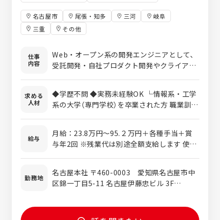
名古屋市
尾張・知多
三河
岐阜
三重
その他
Web・オープン系の開発エンジニアとして、
仕事
内容
受託開発・自社プロダクト開発やクライアン
ト先で金融、製造、通信など、さまざまな業
界向けの業務システム・アプリの開発をお任
◆学歴不問 ◆実務未経験OK └情報系・工学
求める
せします。なお配属先は担当営業との面談を
人材
系の大学（専門学校）を卒業された方 職業訓練
通してあなたのスキルを磨けるプロジェクト
校を卒業された方 など、実務経験は無いけど
を相談しながら決定します。 ……各案件の特
エンジニアにチャレンジしたい方でもOK！
長…… 【1】受託開発案件 自社のチームで「製
月給：23.8万円～95.２万円＋各種手当＋賞
◆エンジニアとして設計・開発経験のある方
給与
造業向けのSaaS型Webアプリケーション」
与年2回 ※残業代は別途全額支給します 使用
└技術のプロとしてご活躍されてきた、
「製造業務向け管理システム」などの受託開発
期間：3ヶ月 条件変更なし
PG・SEの方も プロジェクトの推進力として
を担当。グループ会社のほか、製造業や不動
ご活躍されてきた、PL・PMの方も それぞれ
名古屋本社 〒460-0003 愛知県名古屋市中
産など、幅広い取引先のご依頼に対応しま
勤務地
が気持ちよくご活躍できる場を提供します！
区錦一丁目5-11 名古屋伊藤忠ビル 3F
す。 【2】自社プロダクト開発 グループ各社と
＼下記に当てはまる方、歓迎です／ ・自分の
TEL:052-232-0271 (代) 東京オフィス 〒
共同開発している自社プロダクトの開発に携
キャリアをじっくり見直したい方 ・長年の経
141-0032 東京都品川区大崎1-6-1 TOC大
わります。例えば、製造業務向けの電子日報
験を活かし、まだまだ現役で技術を磨きたい
崎ビル18F または「東海・関東・関西のクラ
システム『HiConnex（ハイコネックス）』の