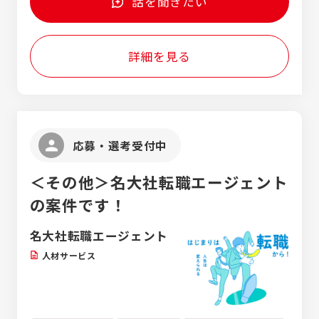
話を聞きたい
方 ・最新技術（クラウド・AIなど）にも挑戦し
イアント先」 ※勤務地は希望を考慮し、決定
他、社員教育システムなどを開発していま
てみたい方 ・安定した環境で、腰を据えて働
します。 ※転勤はありません。
す。 【3】クライアント先案件 大手メーカーや
きたい方
大手SIerを中心とした取引のため、要件定義
詳細を見る
や設計といった上流工程をはじめ、開発・運
用・保守など幅広いフェーズの案件がありま
す。また、クラウドに関する案件など、最新
技術に触れられる案件も数多くあります。
応募・選考受付中
＜その他＞名大社転職エージェント
の案件です！
名大社転職エージェント
人材サービス