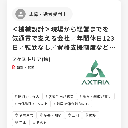
応募・選考受付中
＜機械設計＞現場から経営までを一
気通貫で支える会社／年間休日123
日／転勤なし／資格支援制度など充
実した研修が魅力
アクストリア(株)
設計・開発
技術力に強み
各種手当が充実
給与・年収が高い
有休消化50％以上
転居を伴う転勤なし
名古屋市
尾張・知多
三河
岐阜
三重
その他