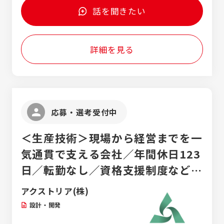
話を聞きたい
詳細を見る
応募・選考受付中
＜生産技術＞現場から経営までを一
気通貫で支える会社／年間休日123
日／転勤なし／資格支援制度など充
実した研修が魅力
アクストリア(株)
設計・開発