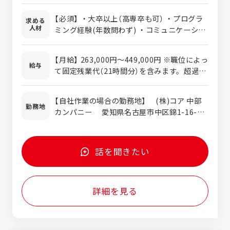
iOS/Androidアプリ開発、クラウド開発）
【必須】 ・大卒以上（高専卒も可） ・プログラ
求める
【入社直後にアサインされるPJの例】 ◆概要
人材
ミング経験(年数問わず) ・コミュニケーショ
IoTカメラ開発 ◆全体像 デジタルカメラ
ンに抵抗がない方 【歓迎】 ・プログラミング
の開発 ◆当社の作業範囲（どの部分を作業す
経験者（C言語、C++、C#） ・上流工程経験者
るのか） ①IoTカメラ本体の無線制御開発
【月給】 263,000円～449,000円 ※職位によっ
・車載関連開発経験者（車載キーワード、
給与
②IoTカメラと接続するスマートフォンア
て固定残業代（21時間分）を含みます。超過分
ADAS、ECU、CAN等の開発経験がある）
プリ（iOS/Android）の開発 ◆応募者にお任
は別途支給します。 固定残業⼿当＝
せしたい業務内容 ①IoTカメラ本体の無線
48,150円～84,980円（21時間分） ※試用期間
【自社作業の場合の勤務地】 (株)コア 中部
制御開発 ②IoTカメラと接続するスマート
は6ヵ月です（その間の給与・待遇に差異はあ
勤務地
カンパニー 愛知県名古屋市中区錦1-16-7
フォンアプリ（iOS/Android）の開発 （ク
りません）。 ※経験・能力を考慮の上、規定
NORE伏見 【客先作業の場合の勤務地】 案
ロスプラットフォームによる開発） ※①、
により決定します。 【年収例：2024年度の実
件により、お客様指定の作業場所となりま
②のいずれかの設計、製造、評価フェーズ
績】 ・メンバー：507～674万円 ・リーダ
す。（希望に配慮して配属先を決定） 【テレワ
ー：599～929万円 ・マネージャー：834～
話を聞きたい
ークの場合の補足説明】 特段の事情がある
1,001万円 （時間外手当、通勤費、確定拠出
場合(育児、介護、社員自身の傷病等)は、
年金、賞与額を含んだ額）
テレワークを許可するケースがございます。
詳細を見る
【作業場の割合】※ 全体を10とした場合 ・
自社作業 ：６ ・客先作業 ：３ ・テ
レワーク：１ 【その他】 転勤なし