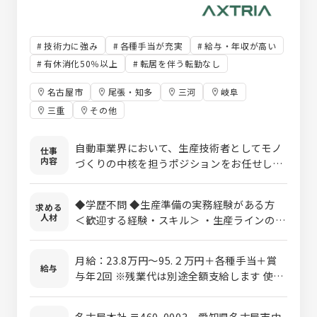
技術力に強み
各種手当が充実
給与・年収が高い
有休消化50％以上
転居を伴う転勤なし
名古屋市
尾張・知多
三河
岐阜
三重
その他
自動車業界において、生産技術者としてモノ
仕事
内容
づくりの中核を担うポジションをお任せしま
す。 単なる設備対応や調整業務ではなく、
「どうすれば、より高品質で効率的な生産ラ
◆学歴不問 ◆生産準備の実務経験がある方
求める
インを実現できるか」を考え、形にしていく
人材
＜歓迎する経験・スキル＞ ・生産ラインの工
仕事です。生産ラインの設計・立ち上げか
程設計の経験 ・生産ラインの改善や効率化の
ら、量産に向けた工程整備、生産体制の課題
経験 ・新しい製造方法や設備の導入経験 ・
抽出・改善まで幅広く関わり、生産性の高
月給：23.8万円～95.２万円＋各種手当＋賞
2DCAD、3DCADの使用経験者（治具設計経験
給与
い、最適な生産ラインを構築していきます。
与年2回 ※残業代は別途全額支給します 使用
者） ・お客様、他部署との折衝/調整経験
《主な業務内容》 製品仕様に基づいた工程設
期間：3ヶ月 条件変更なし
計・工程計画の立案 新規生産ラインの立ち上
名古屋本社 〒460-0003 愛知県名古屋市中