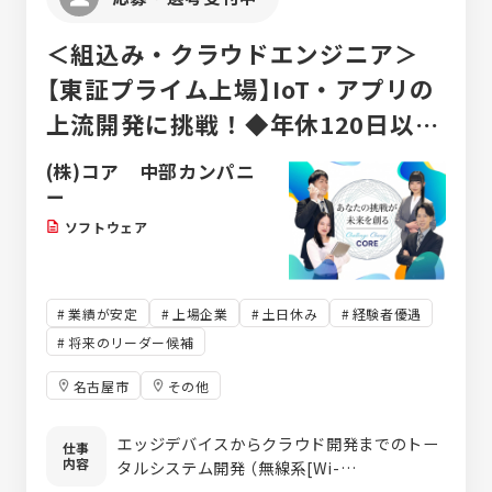
＜組込み・クラウドエンジニア＞
【東証プライム上場】IoT・アプリの
上流開発に挑戦！◆年休120日以上
／残業月18h／有休消化73.4%／転
(株)コア 中部カンパニ
勤なし
ー
ソフトウェア
業績が安定
上場企業
土日休み
経験者優遇
将来のリーダー候補
名古屋市
その他
エッジデバイスからクラウド開発までのトー
仕事
内容
タルシステム開発 （無線系[Wi-
Fi/Bluetooth]を中心とした組込み開発、