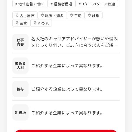
地域密着で働く
経験者優遇
UターンIターン歓迎
名古屋市
尾張・知多
三河
岐阜
三重
その他
名大社のキャリアアドバイザーが想いや悩み
仕事
内容
をじっくり伺い、ご志向に合う求人をご紹介
します。 たとえば… 営業職：法人・企業向
けや個人向けに提案する仕事です。 技術職：
求める
ものづくりに関わる仕事です。設計開発職や
ご紹介する企業によって異なります。
人材
メンテナンス等、東海地区ならではのものづ
くり職種です。 管理部門：総務、経理、人事
など、会社を支える仕事です。 その他、ITエ
ご紹介する企業によって異なります。
給与
ンジニア、サービス職など。 ※ご紹介する企
業によって異なります。 ※派遣ではなく正社
員の紹介です。
ご紹介する企業によって異なります。
勤務地