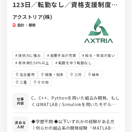
123日／転勤なし／資格支援制度な
い。 転職活動はやはり体力を使うものですの
で弊社が最後の転職先になれる準備は出来て
ど充実した研修が魅力
アクストリア(株)
います。 どんなことでもお悩みがあれば、弊
社に御応募ください。 現状改善をご支援させ
設計・開発
て頂きます。
技術力に強み
各種手当が充実
給与・年収が高い
有休消化50％以上
転居を伴う転勤なし
名古屋市
尾張・知多
三河
岐阜
三重
その他
C、C++、Pythonを用いた組込み開発、もし
仕事
内容
くはMATLAB / Simulinkを用いたモデルベ
ース開発をお任せします。（※プロジェクト
はあなたの希望を考慮して決定いたします）
◆学歴不問 ◆以下いずれかの経験がある方
求める
【具体的には】 ◆自動運転向けステアリング制
人材
├何らかの組込系の開発経験 └MATLABを用
御システム開発 ◆EV対応の電動パワーステ