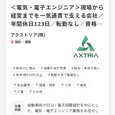
＜電気・電子エンジニア＞現場から
経営までを一気通貫で支える会社／
年間休日123日／転勤なし／資格支
援制度など充実した研修が魅力
アクストリア(株)
設計・開発
技術力に強み
各種手当が充実
給与・年収が高い
有休消化50％以上
転居を伴う転勤なし
名古屋市
尾張・知多
三河
岐阜
三重
その他
自動車向けECU・電子回路設計を中心とし
仕事
内容
た、電気・電子エンジニア業務をお任せしま