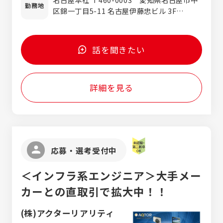
げ・生産準備業務 加工に必要な工程の検討、
勤務地
区錦一丁目5-11 名古屋伊藤忠ビル 3F
ライン構成・生産設備の選定 設備能力・生産
TEL:052-232-0271 (代) 東京オフィス 〒
能力の検証および調整 各工程の整備・最適化
141-0032 東京都品川区大崎1-6-1 TOC大
生産性向上・品質安定化を目的とした工程改
崎ビル18F または「東海・関東・関西のクラ
善活動 品質標準書・検査基準書の作成、検査
話を聞きたい
イアント先」 ※勤務地は希望を考慮し、決定
方法の検討 要求される製品精度を満たすため
します。 ※転勤はありません。
の工程設定 生産ラインの工数設定・タクトタ
イム設計 自働化・省人化に向けた検討および
詳細を見る
設備メーカーとの打ち合わせ
応募・選考受付中
＜インフラ系エンジニア＞大手メー
カーとの直取引で拡大中！！
(株)アクターリアリティ