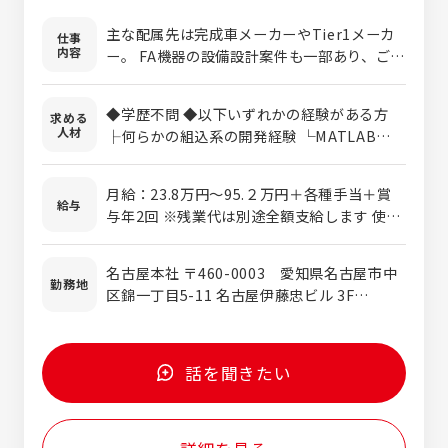
主な配属先は完成車メーカーやTier1メーカ
仕事
内容
ー。 FA機器の設備設計案件も一部あり、ご経
験・志向に応じて配属を決定します。 ■豊富
な業務数 電気自動車や自動運転技術などの開
◆学歴不問 ◆以下いずれかの経験がある方
求める
発激化に伴い既存の取引先からのニーズが
人材
├何らかの組込系の開発経験 └MATLABを用
年々増加中。 最新技術関連の業務も豊富なた
いたモデルベース開発 ＜歓迎する経験・スキ
め、市況に合った技術に触れながらスキルを
ル＞ ・MATLAB/Simulinkを使用した開発経
磨けます。 （例） ・BEVに適したドライブシ
月給：23.8万円～95.２万円＋各種手当＋賞
験 ・C/C++やAssemblyなどのプログラミン
給与
ャフトの設計 ・HEV向けのモーター構造設計
与年2回 ※残業代は別途全額支給します 使用
グ言語の経験 ・マイコンやマイクロプロセッ
・自動車シート内装設計 （配属先例） 株式会
期間：3ヶ月 条件変更なし
サなどのハードウェア設計の経験 ・FPGAや
社豊田自動織機、株式会社アイシン 株式会社
PLDなどの論理回路設計の経験
名古屋本社 〒460-0003 愛知県名古屋市中
ジェイテクト、株式会社SUBARUなど ★配属
勤務地
区錦一丁目5-11 名古屋伊藤忠ビル 3F
先は希望に応じて決定
TEL:052-232-0271 (代) 東京オフィス 〒
141-0032 東京都品川区大崎1-6-1 TOC大
崎ビル18F または「東海・関東・関西のクラ
話を聞きたい
イアント先」 ※勤務地は希望を考慮し、決定
します。 ※転勤はありません。