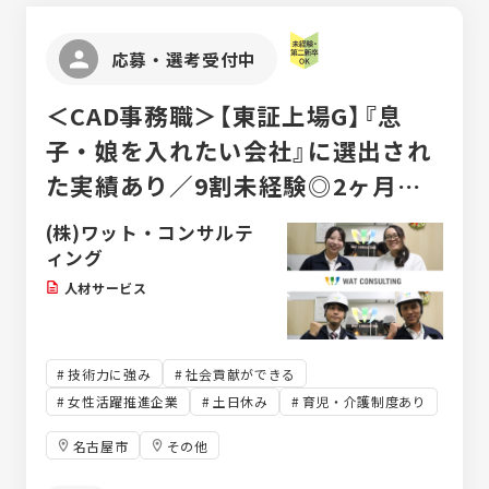
応募・選考受付中
＜CAD事務職＞【東証上場G】『息
子・娘を入れたい会社』に選出され
た実績あり／9割未経験◎2ヶ月の
CAD研修／年休125日／土日祝休／
(株)ワット・コンサルテ
単身寮・社宅
ィング
人材サービス
技術力に強み
社会貢献ができる
女性活躍推進企業
土日休み
育児・介護制度あり
名古屋市
その他