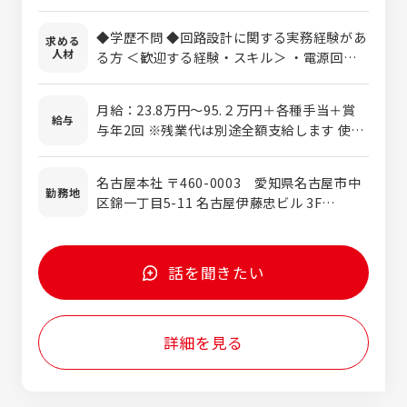
す。 完成車メーカー・Tier1メーカーのプロ
ジェクトに参画し、設計から評価・検証まで
◆学歴不問 ◆回路設計に関する実務経験があ
求める
一貫して携われる環境です。 ■プロジェクト
人材
る方 ＜歓迎する経験・スキル＞ ・電源回
例 AT向けECU開発 車載向けEPSECU開発 自
路、モーター駆動回路、熱設計の経験 ・EMC
動車内装向け電子回路設計 自動車用ランプの
対策、EMI対策の試験 ・基板A/W設計、回路
制御回路設計 ワイヤーハーネス回路設計
月給：23.8万円～95.２万円＋各種手当＋賞
シミュレーションの経験 ・FMEA、DRBFM
給与
与年2回 ※残業代は別途全額支給します 使用
の使用経験 ・オシロスコープ、電流プロープ
期間：3ヶ月 条件変更なし
の使用経験 ・回路図CAD（CR5000、CR8000
など）の使用経験
名古屋本社 〒460-0003 愛知県名古屋市中
勤務地
区錦一丁目5-11 名古屋伊藤忠ビル 3F
TEL:052-232-0271 (代) 東京オフィス 〒
141-0032 東京都品川区大崎1-6-1 TOC大
崎ビル18F または「東海・関東・関西のクラ
話を聞きたい
イアント先」 ※勤務地は希望を考慮し、決定
します。 ※転勤はありません。
詳細を見る