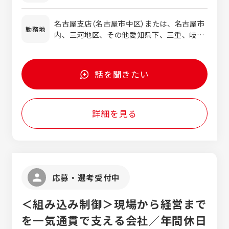
【担当範囲】 ネットワーク設計・構築・運用
考慮の上、決定します。
Arista等のネットワーク機器 VMware、
サーバ設計・構築・運用 クラウドインフラ
Hyper-V等の仮想化技術 AWS、Azure、
名古屋支店（名古屋市中区）または、名古屋市
（AWS、Azure、GCP等） 仮想化技術
勤務地
GCP等のクラウドサービス Ansible、
内、三河地区、その他愛知県下、三重、岐阜
（VMware、Hyper-V等） システム運用 ご経
Terraform等のIaCツール 【歓迎する経験】
※ご希望を伺いながら決定します
験・ご希望にマッチしたプロジェクトをご提
プロジェクトマネジメント経験 CI/CD環境の
案いたします。 AI・IoTを活用した最先端の
設計・構築経験 DevOpsツールの使用経験
インフラプロジェクトも多数あります。 自社
話を聞きたい
ITILやISO27001に準じた運用経験
内持ち帰り開発や構内請負案件もございま
す。 【案件例】 大規模データセンターのネッ
トワーク設計・構築 クラウドインフラの設
詳細を見る
計・導入（AWS、Azure、GCP） セキュリテ
ィインフラの設計・実装（ファイアウォー
ル、VPN、IDS/IPS等） 大規模仮想化環境の
設計・運用 IoTインフラ基盤の構築（エッジ
コンピューティング含む） 製造業の顧客が多
くこの愛知県では知らない人も少ない大手メ
応募・選考受付中
ーカー様と取引をしております。 技術者とし
て一皮も二皮も剥ける事間違いなしです。 責
＜組み込み制御＞現場から経営まで
任ある立場を目指したい、もっと専門的なス
キルを身に付けたい 近い勤務地で働きたい、
を一気通貫で支える会社／年間休日
給与をもっと上げたい なんでもご要望くださ