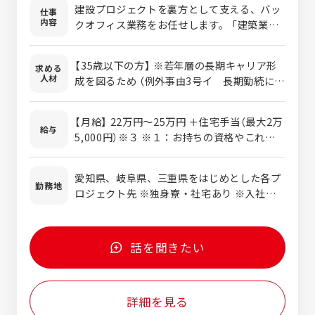
建設プロジェクトを裏方として支える、バッ
仕事
内容
クオフィス業務をお任せします。 「建築業界
のことは右も左もわからない……」という方
でも全く問題ありません！ 入社後の手厚い研
【35歳以下の方】 ※若年層の長期キャリア形
求める
修でイチから知識を学べるため、 長く役立つ
人材
成を図るため （例外事由3号イ 長期勤続によ
「事務スキル×専門スキル」を確実に身につけ
るキャリア形成を図るため） 【経験・知識は一
られる環境です。 ■お任せする主な業務 ・専
切不問！】 未経験からのスタートを全力で応
用ソフト（CAD）を使用した図面データの入
【月給】 22万円〜25万円 ＋住宅手当（最大2万
援します。 実は、現在活躍している社員の9
給与
力・修正作業 ・見積書や請求書をはじめとす
5,000円）※３ ※１：お持ちの資格やこれま
割以上が未経験からのスタートで、約8割が
る各種書類の作成 ・書類や資料のファイリン
でのスキルを考慮した上で最終的な金額を決
文系出身者です。 専門的な知識やスキルが完
グ・整理 ・社内外からの電話応対など ■一
定いたします。 ※２：固定残業代（みなし残
全にゼロの状態からでも、 じっくりとプロに
愛知県、岐阜県、三重県をはじめとした各プ
生モノのスキル「CAD（キャド）」とは？ パソ
業）制度は導入しておりません。 働い
勤務地
育て上げる環境が整っていますのでご安心く
ロジェクト先 ※独身寮・社宅あり ※入社後
コン上で設計図などを作成・編集するための
た分の残業代は1分単位で100%しっかりと支
ださい。 【多彩な経歴を持つ先輩たちが活躍
はまず、自社研修センターで約2ヵ月の研修
専門ソフトです。 建築業界はもちろんのこ
給される、クリーンな環境です。 ※３：住宅
中！】 先輩たちの前職は、コンビニや飲食店
を受講いただき配属。 その期間のお住まい
と、自動車、アパレル、ジュエリーなど、 実
手当は一定の基準を満たして一人暮らしをさ
のスタッフ、ホテル業務、介護職、配送、営
は社宅寮などを当社でご用意します(現在の
は非常に幅広い業界で重宝されています。設
れる方に支給いたします。 【昇給・賞与】 ・
話を聞きたい
業職など、さまざまです。
居住地域などの条件あり)。
計図を作るだけでなく、 資料用の画像加工や
昇給: 年1回（4月） ・賞与: 年2回（9月・3月 ※
3Dデータ作成など用途も多岐にわたります。
会社の業績に応じて支給） 【試用期間】 入社後
一度基本操作をマスターしておけば、将来
3ヶ月間（※この期間中の給与や待遇などの条
詳細を見る
「ほかの業界にも挑戦してみたい」と考えた際
件に変動はありません）