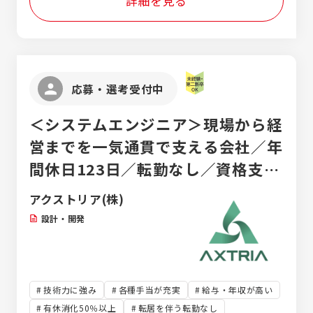
詳細を見る
応募・選考受付中
＜システムエンジニア＞現場から経
営までを一気通貫で支える会社／年
間休日123日／転勤なし／資格支援
制度など充実した研修が魅力
アクストリア(株)
設計・開発
技術力に強み
各種手当が充実
給与・年収が高い
有休消化50％以上
転居を伴う転勤なし