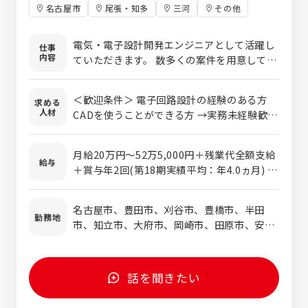
名古屋市
尾張・知多
三河
その他
電気・電子設計開発エンジニアとして活躍し
仕事
内容
ていただきます。 数多くの案件を用意してい
ますので、自分のレベルにあったプロジェク
トに参画可能。 大手企業の案件なども多数。
＜歓迎条件＞ 電子回路設計の経験のある方
求める
様々な分野で、設計・開発・評価などの業務
人材
CADを使うことができる方 →実務未経験歓
に携わることができます。 未経験でも教育制
迎！学校やポリテク、CADスクールなどで使
度がしっかりありますので安心です。 《プロ
ったことがあればOK！ ■下記いずれかの経
ジェクトを一部紹介》 ■製品設計 【自動
月給20万円～52万5,000円＋残業代全額支給
験・スキルをお持ちの方は大歓迎！ ◎理工・
給与
車・二輪車】 ◎車載用モータ、インバータ等
＋賞与年2回(第18期実績平均：年4.0ヵ月) ※
情報系の学校（高校・高専・大学）を卒業され
の開発 ◎ワイヤーハーネスの設計（経路設
スキルや経験などを考慮の上、優遇します ※
た方 ◎自動車やバイク等の輸送機器や家電な
計、回路設計） ◎電装品回路設計・評価 【家
試用期間3～6ヵ月あり(雇用形態や福利厚
どの製品に興味のある方 ◎これまでの経験を
名古屋市、豊田市、刈谷市、豊橋市、半田
電 他】 ◎電動工具の電子制御設計 ◎AV機
生、給与に変わりはありません) 《実際の給与
勤務地
活かし『設計者』として更なるスキルアップを
市、知立市、大府市、岡崎市、田原市、安城
器・計測機器向けFPGA開発 ◎パソコン周辺
例》 ■年収410万円／20代 ※月給、各種手
目指したい方
市、他 ＊希望考慮します
機器の電子設計 ◎プリンター、FAX等の電子
当、賞与含む ■年収513万円／30代 ※月
設計 ◎LSI開発（CMOSイメージセンサ） ◎空
給、各種手当、賞与含む ■年収657万円／40
調機器の電子制御設計 ◎鉄道車両の電気設計
代 ※月給、各種手当、賞与含む ■年収760
話を聞きたい
万円／50代 ※月給、各種手当、賞与含む