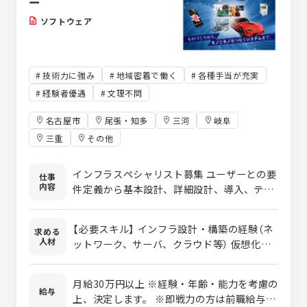
ー
ソフトウェア
技術力に強み
地域密着で働く
各種手当が充実
経験者優遇
文理不問
名古屋市
尾張・知多
三河
岐阜
三重
その他
インフラスペシャリスト募集 ユーザーとの要
仕事
内容
件定義から基本設計、詳細設計、導入、テス
ト、運用まで 弊社はエンドユーザーと直接取
引の案件にて人材を募集しております。 エン
【必要スキル】 インフラ設計・構築の経験（ネ
求める
ドユーザーと直接だからこそできる経験、ス
人材
ットワーク、サーバ、クラウド等） 仮想化技
キルアップ等様々なメリットがございます。
術の知識（VMware、Hyper-V等） セキュリテ
【業務内容】 インフラ全般の設計・構築から運
ィインフラの知識 クラウドインフラ（AWS、
用・保守までを担当していただきます。具体
月給30万円以上 ※経験・年齢・能力を考慮の
Azure、GCP）の知識 【開発環境・使用技術】
給与
的には、以下の対応フェーズを含みます。
上、決定します。 ※即戦力の方は前職給与を
Linux、Windowsサーバ Cisco、Juniper、