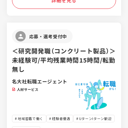
詳細を見る
理解し、社内の技術と結びつけて形にする。
そして納品した製品のQCD（品質・コスト・
納期）にご満足いただくことで信頼関係を築
いていく。 そんな「ものづくりの最前線」に関
わる営業です。 ■営業スタイル 既存のお客様
との関係を大切にしながら、 狙いを定めた新
応募・選考受付中
規開拓にも取り組みます。 数を追う営業では
なく、 「丸菱に頼めば何とかしてくれる」 そ
＜研究開発職（コンクリート製品）＞
う言っていただける存在になることが目標で
す。 お客様の課題に寄り添い、一緒に解決し
未経験可/平均残業時間15時間/転勤
ていく営業スタイルを築いていきましょう。
無し
■この仕事の魅力 当社は約100名規模の中小
企業です。 だからこそ、仕事の範囲に壁はあ
名大社転職エージェント
りません。 営業としての活躍はもちろん、会
社全体を見渡しながら事業づくりにも関わる
人材サービス
ことができ、ご活躍次第で将来的に幹部とし
て活躍しすることも可能です。
地域密着で働く
経験者優遇
UターンIターン歓迎