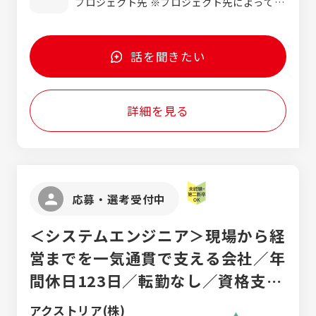
プロジェクト先 ※プロジェクト先によって在
宅勤務あり ＜本社＞ 愛知県名古屋市中区丸
の内1-10-19 サンエイビル6F
話を聞きたい
詳細を見る
応募・選考受付中
＜システムエンジニア＞現場から経
営までを一気通貫で支える会社／年
間休日123日／転勤なし／資格支援
制度など充実した研修が魅力
アクストリア(株)