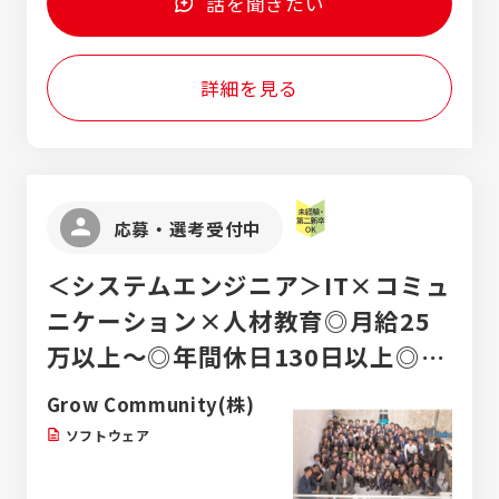
話を聞きたい
チール敷地内より車で2分 ＜武豊工場＞
活躍中 ・風通しが良く、相談しやすい環境
☆2024年に新事務所が完成！ ○愛知県知多
・JFEスチール社員とも連携しながら業務を
郡武豊町富貴字前田側 └武豊インターチェン
進行 ・残業は月平均10時間以内と少なめ ・
詳細を見る
ジより車で約6分 ※勤務地は希望を考慮のう
未経験から技術を身につけられる教育体制あ
え決定します。 ※マイカー通勤OK（無料駐車
り
場完備） ☆U・Iターンも歓迎！ 周辺環境や暮
らしやすさについても丁寧にご案内します。
☆引っ越し補助・住宅手当あり 当社規定に基
づき、転居を伴う入社の場合は家賃補助を支
応募・選考受付中
給します（最大2万円）。 又、お引越し代金は
弊社が負担致します。 ＜例＞ 半田市・武豊町
＜システムエンジニア＞IT×コミュ
エリアの1LDK家賃相場は約5.5万円前後。 住
宅補助を活用すれば、実質4万円以下で住む
ニケーション×人材教育◎月給25
ことも可能です。
万以上～◎年間休日130日以上◎リ
スキリング（再教育）を得意としてま
Grow Community(株)
す！
ソフトウェア