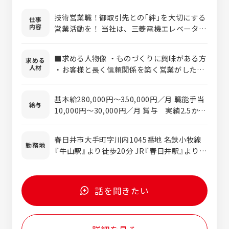
Group) ※組織の標準プロセスの適用状況を
第3者視点で確認し、プロセス品質を保証す
技術営業職！御取引先との「絆」を大切にする
仕事
内容
る組織の総称 ・PM/PMO経験 ・
営業活動を！ 当社は、三菱電機エレベータの
ISO9001/14001の知見 これらの経験・知見
構造部品を中心に、鋼材仕入れから板金・溶
をお持ちの方も応募をお待ちしております。
接・機械加工・塗装・組立・検査までを自社
■求める人物像 ・ものづくりに興味がある方
求める
【開発言語】 組込系 C・C++・Matlab・
で一貫して行う製造メーカーです。 私たちの
人材
・お客様と長く信頼関係を築く営業がしたい
Simulink・GXWorks2,3、GOT、C#、ラダ
強みは、一品物・少量多品種のものづくり。
方 ・会社と共に成長していきたい方 大きな
ー、ST、FB等 業務系 Java・C#・VB.NET・
特注型エレベータの部品や大型加工製品な
志を持ち、前向きに挑戦できる方のご応募を
RPG・Python・PL/SQL・Swift・Kotlin
ど、 **自動化では対応できない「人の技術だ
基本給280,000円～350,000円／月 職能手当
お待ちしています。
給与
等 ※ベテランの方～未経験（学習経験有）、ブ
からこそ実現できる製品」**を数多く手掛け
10,000円～30,000円／月 賞与 実績2.5か月
ランクのある方まで幅広く募集致します。
ています。 コロナ禍以降、事業環境が変化す
／年
る中で、三菱電機様との長年の取引を基盤と
春日井市大手町字川内1045番地 名鉄小牧線
しながら、新しい業界・新しいお客様との取
勤務地
『牛山駅』より徒歩20分 JR『春日井駅』より車
引も積極的に広げています。 ■仕事内容 今回
で4分 ＊転勤ナシ ＊マイカー・バイク通勤が
募集するのは、単なる「御用聞き営業」ではあ
可能で便利です。 ＊社員駐車場完備
りません。 お客様からの相談をもとに、 ・
図面の検討 ・製造工程の検討 ・生産管理と
話を聞きたい
の調整 ・納期管理 ・納品後のフォロー ま
で、製造部門と密接に連携しながら案件全体
を担当する提案型営業です。 お客様の要望を