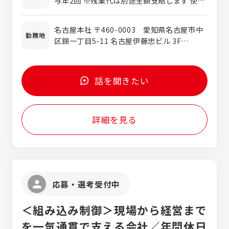
与年2回 ※残業代は別途全額支給します 使用
└技術のプロとしてご活躍されてきた、
「製造業務向け管理システム」などの受託開発
期間：3ヶ月 条件変更なし
PG・SEの方も プロジェクトの推進力として
を担当。グループ会社のほか、製造業や不動
ご活躍されてきた、PL・PMの方も それぞれ
名古屋本社 〒460-0003 愛知県名古屋市中
産など、幅広い取引先のご依頼に対応しま
勤務地
が気持ちよくご活躍できる場を提供します！
区錦一丁目5-11 名古屋伊藤忠ビル 3F
す。 【2】自社プロダクト開発 グループ各社と
＼下記に当てはまる方、歓迎です／ ・自分の
TEL:052-232-0271 (代) 東京オフィス 〒
共同開発している自社プロダクトの開発に携
キャリアをじっくり見直したい方 ・長年の経
141-0032 東京都品川区大崎1-6-1 TOC大
わります。例えば、製造業務向けの電子日報
験を活かし、まだまだ現役で技術を磨きたい
崎ビル18F または「東海・関東・関西のクラ
システム『HiConnex（ハイコネックス）』の
話を聞きたい
方 ・最新技術（クラウド・AIなど）にも挑戦し
イアント先」 ※勤務地は希望を考慮し、決定
他、社員教育システムなどを開発していま
てみたい方 ・安定した環境で、腰を据えて働
します。 ※転勤はありません。
す。 【3】クライアント先案件 大手メーカーや
きたい方
大手SIerを中心とした取引のため、要件定義
詳細を見る
や設計といった上流工程をはじめ、開発・運
用・保守など幅広いフェーズの案件がありま
す。また、クラウドに関する案件など、最新
技術に触れられる案件も数多くあります。
応募・選考受付中
＜組み込み制御＞現場から経営まで
を一気通貫で支える会社／年間休日