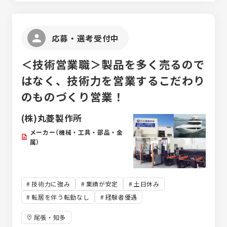
何らかの組込技術の経験 ・AUTOSAR・BSW
能ECU仕様調査および不具合解析 ■MGECU
の知識 ・ミドルウェア、デバイスドライバの
開発 次世代向け自動車搭載モータージェネレ
開発経験 ・組込系技術（ファームウェア層/ミ
ーター制御ソフトウェア開発 ◆大手産業用機
応募・選考受付中
ドル層/アプリ層）としての知識 ・
器メーカー向けハンディターミナル用業務ア
ISO26262・ISO9001/14001の知識
プリ開発（Java・Kotlin等） ◆大手機械メー
＜技術営業職＞製品を多く売るので
カー向け外観検査ソフトウェア開発（C#・
VB.Net・Python等） ◆大手半導体メーカー
はなく、技術力を営業するこだわり
向け半導体製造に関わる生産管理システム開
のものづくり営業！
発（Java・PL/SQL） ◆大手自動車部品メーカ
ー向け、生産管理システム（Java） ◆大手製
(株)丸菱製作所
造メーカーの基幹システム（RPG） ◆大手電
力会社向け自動化システム（Java） 上記のよ
メーカー（機械・工具・部品・金
うな設計のみならず、工程設計を支える
属）
SEPG・SQAの知見をお持ちの方も ご活躍い
ただけるプロジェクトが多数ございます。 ・
SEPG(Software Engineering Process
技術力に強み
業績が安定
土日休み
Group) ※品質面、業務効率改善や組織目標
転居を伴う転勤なし
経験者優遇
達成を目的とした組織のプロセスを企画・構
築し、改善する組織の総称 ・
尾張・知多
SQAG(Software Quality Assurance