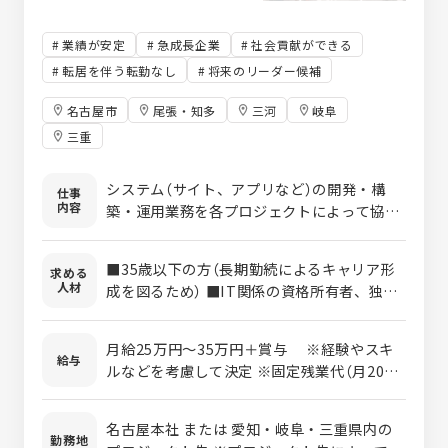
業績が安定
急成長企業
社会貢献ができる
転居を伴う転勤なし
将来のリーダー候補
名古屋市
尾張・知多
三河
岐阜
三重
システム（サイト、アプリなど）の開発・構
仕事
内容
築・運用業務を各プロジェクトによって協力
会社と一緒に取り組んでいただきます。 具体
的には… ・ECサイト構築運用 ・エンタメサ
■35歳以下の方（長期勤続によるキャリア形
求める
イトのシステム開発 ・自動車関連WEBサイ
人材
成を図るため） ■IT関係の資格所有者、独学
トの開発 ・電子カルテシステムの導入開発
で勉強、プログラミングスクール経験者は年
・車載ECUのアプリケーション開発 ・製造管
齢不問 ■学歴・経験一切不問 ■本気でエン
理の業務系アプリケーション開発 ・販売金融
月給25万円〜35万円＋賞与 ※経験やスキ
ジニアを目指したい方
給与
システム保守 ・Androidアプリ開発 ・自治
ルなどを考慮して決定 ※固定残業代（月20時
体向けWEB開発 ・ゲームアプリケーション
間分32,000円）を含む。
の開発 など
名古屋本社 または 愛知・岐阜・三重県内の
勤務地