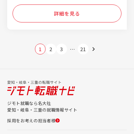
スコープ マルチメータ ロジックアナライザ
等の経験をお持ちの方大歓迎です。 ※過去に
詳細を見る
電気回路設計の経験はあるが、別業種につい
ていてブランクがある方も大歓迎です。 ※ベ
テランの方～未経験（学習経験有）まで幅広く
募集致します。
1
2
3
…
21
ジモト就職なら名大社
愛知・岐阜・三重の就職情報サイト
採用をお考えの担当者様