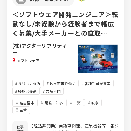
＜ソフトウェア開発エンジニア＞転
勤なし/未経験から経験者まで幅広
く募集/大手メーカーとの直取
引！！
(株)アクターリアリティ
ー
ソフトウェア
技術力に強み
地域密着で働く
各種手当が充実
経験者優遇
文理不問
名古屋市
尾張・知多
三河
岐阜
三重
【組込系開発】 自動車関連、産業機器等、各ジ
仕事
内容