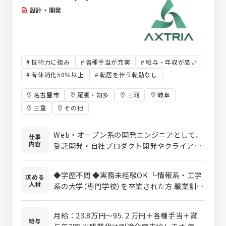
設計・開発
技術力に強み
各種手当が充実
給与・年収が高い
有休消化50％以上
転居を伴う転勤なし
名古屋市
尾張・知多
三河
岐阜
三重
その他
Web・オープン系の開発エンジニアとして、
仕事
内容
受託開発・自社プロダクト開発やクライアン
ト先で金融、製造、通信など、さまざまな業
界向けの業務システム・アプリの開発をお任
◆学歴不問 ◆実務未経験OK └情報系・工学
求める
せします。なお配属先は担当営業との面談を
人材
系の大学（専門学校）を卒業された方 職業訓練
通してあなたのスキルを磨けるプロジェクト
校を卒業された方 など、実務経験は無いけど
を相談しながら決定します。 ……各案件の特
エンジニアにチャレンジしたい方でもOK！
長…… 【1】受託開発案件 自社のチームで「製
月給：23.8万円～95.２万円＋各種手当＋賞
◆エンジニアとして設計・開発経験のある方
給与
造業向けのSaaS型Webアプリケーション」