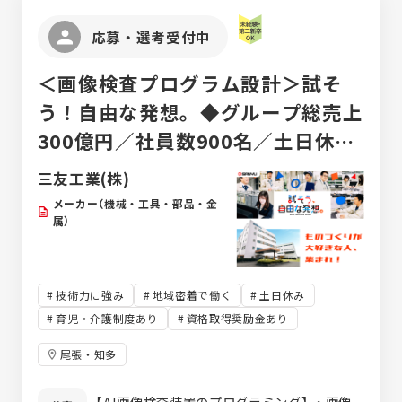
様からのニーズに対して自社製品を最大限に
活かした提案で営業する仕事です。
応募・選考受付中
＜画像検査プログラム設計＞試そ
う！自由な発想。◆グループ総売上
300億円／社員数900名／土日休み
／年間休日120日！
三友工業(株)
メーカー（機械・工具・部品・金
属）
技術力に強み
地域密着で働く
土日休み
育児・介護制度あり
資格取得奨励金あり
尾張・知多
【AI画像検査装置のプログラミング】 ・画像