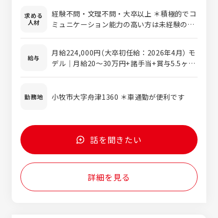
自動車用防振ゴムを軸に、家電製品、事務機
経験不問・文理不問・大卒以上 ＊積極的でコ
求める
器、医療機器などのゴム製品生産設備を 製造
人材
ミュニケーション能力の高い方は未経験の方
販売する事業部にて、既存顧客への設備提案
でも大歓迎！
や新規顧客開拓などを行います。 ゴム射出成
形機では、トップクラスのシェアを誇る当
月給224,000円（大卒初任給：2026年4月） モ
給与
社。 商談担当者との関係性を構築しながら提
デル｜月給20～30万円+諸手当+賞与5.5ヶ月
案する仕事です。 <自動化事業部での営業>
（2025年実績） ＊経験・能力により考慮優遇
AI搭載画像検査装置・自動化設備をお客様に
いたします ＊残業手当は別途支給いたします
提案し、お客様の要望・困りごとを形にして
＊交通費別途支給します（上限50,000円） ＊
小牧市大字舟津1360 ＊車通勤が便利です
勤務地
提供するための窓口となって営業活動を行い
資格手当別途支給します（上限10,000円）
ます。業界も様々で自動車業界、食品業界と
多種に渡ります。 <産機システム事業部での
営業> 主に防音設備の営業となります。航空
話を聞きたい
機・エンジン発電機・大型プレス機などの音
に対する防音設備の提案型営業となります。
人にやさしい環境を提供します。 <エネルギ
詳細を見る
ー事業部での営業> 自社製品の各種発電装置
を製造し全国に販売しています。 国内初の直
流発電装置等、差別化した商品開発を進め、
将来に向けた営業展開を進めています。 お客