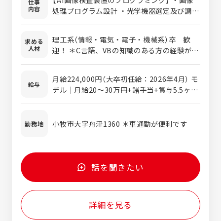
仕事
内容
処理プログラム設計 ・光学機器選定及び調整
・AIシステム設計 ・装置試運転調整
理工系（情報・電気・電子・機械系）卒 歓
求める
人材
迎！ ＊C言語、VBの知識のある方の経験が活
かせます。 お客様の要望に合わせたオーダー
メイド品の設計となりますので、 仕事に飽き
月給224,000円（大卒初任給：2026年4月） モ
が来ることもなく、日々スキルアップできる
給与
デル｜月給20～30万円+諸手当+賞与5.5ヶ月
環境です。
（2025年実績） ＊経験・能力により考慮優遇
いたします ＊残業手当は別途支給いたします
＊交通費別途支給します（上限50,000円） ＊
小牧市大字舟津1360 ＊車通勤が便利です
勤務地
資格手当別途支給します（上限10,000円）
話を聞きたい
詳細を見る