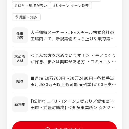
給与・年収が高い
UターンIターン歓迎
尾張・知多
大手鉄鋼メーカー・JFEスチール株式会社の
仕事
内容
工場内にて、新規設備の立ち上げや既存設備
の補修・改善業務を担当します。 適性や希望
を考慮し、以下いずれかの分野で活躍いただ
＜こんな方を求めています！＞ ・モノづくり
求める
きます。 ＜主な業務内容＞ ■溶接 鉄板の接
人材
が好き、または興味がある方 ・コミュニケー
合や設備用の台製作など、溶接を中心とした
ションを大切にできる方 ・誠実な姿勢で仕事
現場作業を行います。 ■施工管理 見積作成、
に取り組める方 ・チャレンジ精神が旺盛な方
部材発注、現場での指示出し、工程・安全管
■月給 20万700円〜30万2480円＋各種手当
・約束をしっかりと守れる方 ＜あれば歓迎な
給与
理などを担当します。 ■機械設計 CADを使
★月収30万円以上も可能 ★残業代100％支給
御経験＞ ・溶接 ・施工管理 ・機械設計 ※ど
用し、補修・改善に必要な図面作成を行いま
＜モデル月収＞ ・月収33万円／33歳（中途入
れも業界は不問です
す。 ＜入社後の流れ＞ 未経験の方は、まず溶
社） ＜モデル年収＞ ・年収360万円／25歳・
【転勤なし／U・Iターン支援あり／愛知県半
接業務からスタート。 先輩社員について、安
経験1年 ・年収430万円／32歳・経験5年 ・
勤務地
田市・武豊町勤務】 ＜知多事業所＞ ☆2023
全ルールや設備知識、仕事の流れを基礎から
年収500万円／34歳・経験10年 ・年収600万
年に事務所内をリニューアル！ ○愛知県半田
学びます。 その後、適性や希望を考慮し、各
円／32歳・職長・経験13年
市川崎町1丁目1番地 JFEスチール株式会社
専門業務へステップアップしていきます。 ＜
敷地内 └JR武豊線「東成岩駅」すぐ └JFEス
職場の特長＞ ・20〜60代まで幅広い世代が