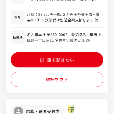
御システム開発 ◆EV対応の電動パワーステ
いたモデルベース開発 ＜歓迎する経験・スキ
アリング（EPS）設計 ◆車載制御ソフトウェア
ル＞ ・MATLAB/Simulinkを使用した開発経
開発（サイバーセキュリティ対応） ◆モデルベ
月給：23.8万円～95.２万円＋各種手当＋賞
験 ・C/C++やAssemblyなどのプログラミン
給与
ース開発（MATLAB/Simulink使用） などから
与年2回 ※残業代は別途全額支給します 使用
グ言語の経験 ・マイコンやマイクロプロセッ
プロジェクトに合わせて業務をお任せしま
期間：3ヶ月 条件変更なし
サなどのハードウェア設計の経験 ・FPGAや
す。 ※プロジェクトの9割が自動車案件※ グ
PLDなどの論理回路設計の経験
名古屋本社 〒460-0003 愛知県名古屋市中
ループ全体で自動車部品に強みがある当社の
勤務地
区錦一丁目5-11 名古屋伊藤忠ビル 3F
プロジェクトは、完成車・Tier1メーカーと
TEL:052-232-0271 (代) 東京オフィス 〒
の取引が中心です。日本の強みである自動車
141-0032 東京都品川区大崎1-6-1 TOC大
業界に興味がある方にはピッタリな環境で
崎ビル18F または「東海・関東・関西のクラ
す。
話を聞きたい
イアント先」 ※勤務地は希望を考慮し、決定
します。 ※転勤はありません。
詳細を見る
応募・選考受付中