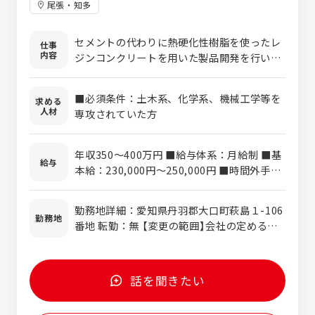
尾張・知多
セメントの代わりに熱硬化性樹脂を使ったレ
仕事
内容
ジンコンクリートを用いた製品開発を行いま
す（配合開発、構造設計、試作、評価試験）。
企業から求められるスペックを満たすため、
■必須条件：土木系、化学系、機械工学等を
求める
あるいは指定された添加剤を用いた製品開発
人材
専攻されていた方
を行います。
年収350～400万円 ■給与体系：月給制 ■基
給与
本給：230,000円～250,000円 ■時間外手
当：全額支給 ■昇給：年1回 ■賞与：年2回
勤務地詳細：愛知県丹羽郡大口町萩島１-106
勤務地
番地 転勤：無 【変更の範囲】会社の定める事
業所
話を聞きたい