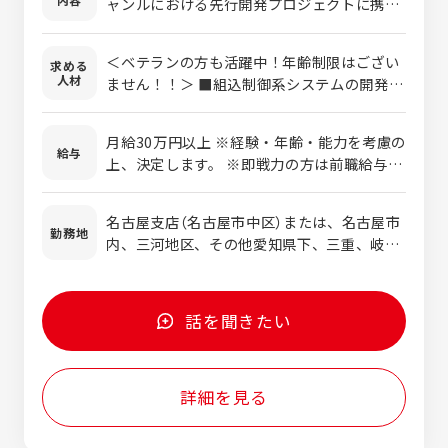
ャンルにおける先行開発プロジェクトに携わ
っていただきます。 対応フェーズは要件定義
～設計～実装～テスト～導入まで 対象レイヤ
＜ベテランの方も活躍中！年齢制限はござい
求める
ーはアプリケーション～ミドルウェア～ファ
人材
ません！！＞ ■組込制御系システムの開発経
ームウェア/マイコンまで 【業務系システム開
験（年数・分野不問） ■何かしらの業務でPLC
発】 製造業(自動車・産業機器)向けの生産管
に触れた事がある ■Windowsアプリ開発の
理システムや ERPパッケージ開発等を行って
月給30万円以上 ※経験・年齢・能力を考慮の
ご経験 ■WEBアプリ開発のご経験 ■学歴不
給与
頂きます。 製造業・物流・金融・公共など
上、決定します。 ※即戦力の方は前職給与を
問 ＜設計やコーディング等のV字工程外の業
様々な案件を持っております。 要件定義～設
考慮の上、決定します。
務を担当されている方やV字工程外の業務に
計～実装～テストまで ご経験・ご希望に応じ
興味がある方もまずはご応募ください＞ ＜歓
名古屋支店（名古屋市中区）または、名古屋市
てお任せします。 ※AI・IoTを活用した最先
勤務地
迎する経験＞ 下回りの中でもマイコンの選定
内、三河地区、その他愛知県下、三重、岐阜
端開発プロジェクト多数有 ※自社内持ち帰り
から携わる機会もある為、各レイヤーで培っ
※ご希望を伺いながら決定します
開発・構内請負案件有 【案件例】 ■自動車
た経験を活かすフィールドが必ずあります。
ECU開発（自動運転・EV/HV向けECU(モータ
これまでのご経験を伺った上で、適切な案件
ージェネレータなど）・各種ECU） ■産業設備
話を聞きたい
に必ずアテンド致します。 ▼下記のいずれか
機械搭載用ソフトウェア開発（ロボット、工
の経験がある方歓迎▼ ・マネジメント/リー
作機械） ■FA（ファクトリーオートメーショ
ダー経験 ・組込開発プロジェクトにおける仕
ン）領域における各種製品開発 ■次世代型
様書作成の経験 ・基本設計～システムテスト
詳細を見る
PLC開発における制御設計・評価 ■組込機器
の一連の作業経験 ※UML設計記法の経験者尚
やアプリの評価・検証および各種ソフトウェ
可 ・Linux、RTOSなどの知識・開発経験 ・
アの仕様書作成・設計業務 ■コネクテッド機