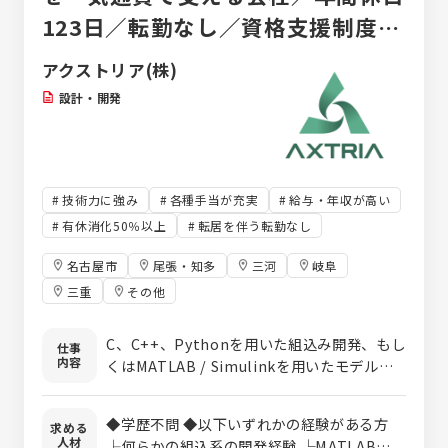
123日／転勤なし／資格支援制度な
ど充実した研修が魅力
アクストリア(株)
設計・開発
技術力に強み
各種手当が充実
給与・年収が高い
有休消化50％以上
転居を伴う転勤なし
名古屋市
尾張・知多
三河
岐阜
三重
その他
C、C++、Pythonを用いた組込み開発、もし
仕事
内容
くはMATLAB / Simulinkを用いたモデルベ
ース開発をお任せします。（※プロジェクト
はあなたの希望を考慮して決定いたします）
◆学歴不問 ◆以下いずれかの経験がある方
求める
【具体的には】 ◆自動運転向けステアリング制
人材
├何らかの組込系の開発経験 └MATLABを用