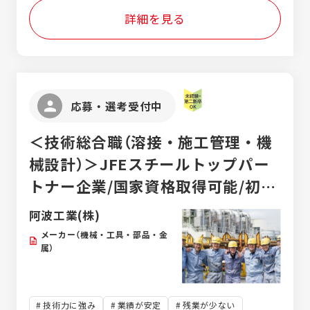
詳細を見る
応募・選考受付中
＜技術総合職（溶接・施工管理・機
械設計）＞JFEスチールトップパー
トナー企業/国家資格取得可能/初年
月収33万円以上可能/夜勤なし/定着
阿波工業(株)
率80％以上/住宅手当有
メーカー（機械・工具・部品・金
属）
技術力に強み
業績が安定
残業が少ない