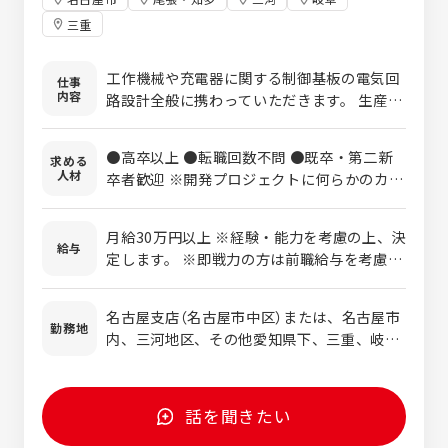
三重
工作機械や充電器に関する制御基板の電気回
仕事
内容
路設計全般に携わっていただきます。 生産設
備や製品設計者とコミュニケーションを取り
ながら業務を遂行頂きます。 幅広い案件の中
●高卒以上 ●転職回数不問 ●既卒・第二新
求める
から、あなたの適性や能力、ご希望を考慮し
人材
卒者歓迎 ※開発プロジェクトに何らかのカタ
て決定いたします。 【案件例】 ■SbW（ステア
チで携わった経験をお持ちの方は歓迎しま
バイワイヤ）の制御・回路設計および評価 ■
す。
電動工作機械の電気回路設計変更・評価 ■各
月給30万円以上 ※経験・能力を考慮の上、決
給与
種工業機械基盤の回路設計変更・評価 ■変位
定します。 ※即戦力の方は前職給与を考慮の
センサ新規商品開発 ■電気設計共通化のため
上、決定します。
のデータベース及び設計基準作成業務 ■生産
名古屋支店（名古屋市中区）または、名古屋市
設備・治具の電気プログラム作成 ■PLC制御
勤務地
内、三河地区、その他愛知県下、三重、岐阜
設計 ※ラダー作成、電気・電子回路設計(デ
※ご希望を伺いながら決定します
ジアナ問わず)の実務経験のある方優遇致しま
す。 【歓迎スキル】 GX-Works3・ラダー言
語・ST言語・FB・CR-8000・Design
話を聞きたい
Gateway・Design Force AutoCAD オシロ