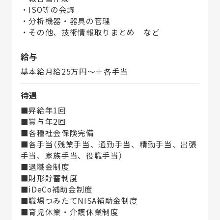
・ISO等の会議
・分析機器・器具の管理
・その他、技術情報取りまとめ など
給与
基本給月給25万円～＋各手当
待遇
■昇給年1回
■賞与年2回
■各種社会保険完備
■各手当（残業手当、通勤手当、精勤手当、出張
手当、家族手当、役職手当）
■退職金制度
■財形貯蓄制度
■iDeCo補助金制度
■職場つみたてNISA補助金制度
■育児休業・介護休業制度