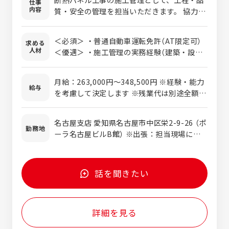
仕事
内容
質・安全の管理を担当いただきます。 協力会
社や社内メンバーと連携しながら、現場を円
滑に進める役割です。 建物の性能や衛生環境
＜必須＞ ・普通自動車運転免許（AT限定可）
求める
に直結するため、高い専門性と丁寧な調整力
人材
＜優遇＞ ・施工管理の実務経験（建築・設
が求められます。 【具体的な業務内容】 ・工
備・内装など分野不問） ＜歓迎＞ ・建築施工
事計画の作成、工程管理、現場の進捗確認 ・
管理技士、管工事施工管理技士の有資格者 ・
協力会社の手配、施工指示、安全管理 ・設
月給：263,000円〜348,500円 ※経験・能力
工場、倉庫、研究施設などの現場経験がある
給与
計・営業との打ち合わせ、情報共有 ・品質チ
を考慮して決定します ※残業代は別途全額支
方 ・品質、安全に丁寧に向き合える方 ・協
ェック、完成後の検査対応 ・施工記録や報告
給 昇給：年1回 賞与：年2回（正社員登用後／
力会社や元請、社内メンバーとの調整が得意
書などの書類作成 ・元請企業や関連会社との
昨年度実績 6.5ヶ月） 【想定年収】 460万円〜
な方 専門性を深めながら、大型施設の空間づ
名古屋支店 愛知県名古屋市中区栄2-9-26 （ポ
各種調整 担当は原則「1人1案件」が基本。1つ
650万円 ※経験・スキルにより変動あり 入社
勤務地
くりに携わりたい方を歓迎します。
ーラ名古屋ビルB館） ※出張：担当現場によ
の現場にしっかり向き合える体制のため、 品
後6ヶ月間は契約社員（待遇はほぼ同一）。 勤
りあり ※転勤：当面無し ※受動喫煙対策：
質にこだわった施工が可能です。 新築から増
務状況を踏まえて正社員へ登用となります。
屋内全面禁煙
改築まで幅広い案件があり、大規模施設に携
わる機会も豊富です。 自分が関わった空間が
話を聞きたい
社会インフラとして機能する、大きな達成感
を味わえます。 夜間工事は比較的少なく、直
行直帰が可能な現場もあり、無理のない働き
詳細を見る
方が可能です。 これまでの施工経験を生かし
つつ、断熱パネルメーカーならではの専門性