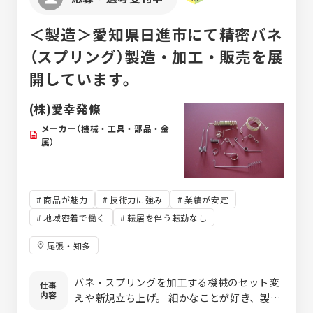
＜製造＞愛知県日進市にて精密バネ
（スプリング）製造・加工・販売を展
開しています。
(株)愛幸発條
メーカー（機械・工具・部品・金
属）
商品が魅力
技術力に強み
業績が安定
地域密着で働く
転居を伴う転勤なし
尾張・知多
バネ・スプリングを加工する機械のセット変
仕事
内容
えや新規立ち上げ。 細かなことが好き、製造
業に興味がある方、大歓迎。 みんな未経験者