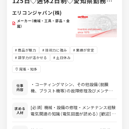
125日◇週休2日制◇愛知県勤務◇
住宅手当・その他手当充実◇賞与年
エリコンジャパン(株)
3回
メーカー（機械・工具・部品・金
属）
商品が魅力
技術力に強み
業績が安定
語学力が活かせる
土日休み
尾張・知多
・コーティングマシン、その他設備（脱膜
仕事
内容
機、ブラスト機等）の故障修理及びメンテナ
ンス ・装置・機械ルームの安全維持及び管理
・5S活動 ・その他付随する業務
[必須］ 機械・設備の修理・メンテナンス経験
求める
人材
電気関連の知識（電気図面が読める） [歓迎］
真空装置の知識・取扱い経験