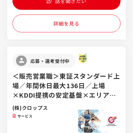
話を聞きたい
ば、東京・大阪の勤務も可能です。
です。 レール内部にキズがないか超音波を使
い検査を行ったり、専用の検測機器を使用し
てゆがみを測定したりして、調査・点検しま
詳細を見る
す。また、レーザーを使う専用検測機器を使
用して、変位を測り保守作業計画をアシスト
します。 【土木部門】 軌道下のライフライン
を敷設する推進工事、高架橋、橋脚、トンネ
ルの剥落工事、耐震補強工事を中心に、一般
土木工事、下水道工事、鉄道土木工事の施工
応募・選考受付中
管理を行います。今後は鉄道構造補修・改良
から構造物耐震補強・シールド工事などの実
＜販売営業職＞東証スタンダード上
績を広げています。 【販売部門】 清田軌道工
業が開発した、特許取得のオリジナル踏切商
場／年間休日最大136日／上場
材の販売を行います。踏切現場の調査から、
×KDDI提携の安定基盤×エリア最
図面の発注、商品の納品、現場の施工にも立
ち会います。 幅広いエリアを駆け回り、ご要
大規模／未経験歓迎！
(株)クロップス
望のヒアリング、それに対する最良の提案、
アフターサービスが主な業務です。
サービス