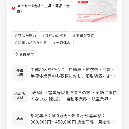
回
Style イオンタウン津城山＞ 三重県津市久居
す。スマホ以外のサービスも扱うため難しく
メーカー（機械・工具・部品・金
小野辺町1130-7 ＜au Style イオンモール土
感じるかもしれませんが、手厚いフォロー体
属）
岐＞ 岐阜県土岐市土岐津町土岐口1372-1 イ
制があるため、未経験からでも確実に「1つ上
オンモール土岐1F
の提案スキル」が身につきます。 ▼ あなたの
「なりたい」に合わせた多彩なキャリアパス ゆ
商品が魅力
技術力に強み
業績が安定
くゆくは店舗運営を学びながら、多彩なポス
語学力が活かせる
土日休み
トへ挑戦可能です。 ・店舗マネジメント：店
長➔ マネージャー（複数店舗の管理・統括） ・
名古屋市
スペシャリスト：イベント営業（0➔1を創る
企画職） ➔ 法人営業（企業・官公庁への提案）
・バックオフィス：本社スタッフ（人事、教
中部地区を中心に、自動車・航空機・発電・
仕事
内容
育、総務などへのキャリアチェンジ）
半導体業界のお客様に対し、溶射装置および
溶射材料の提案営業をお任せします。担当顧
客は既存顧客が中心で、1人あたり5～6社を
[必須］ ・営業経験をお持ちの方 ・英語に抵抗
求める
担当。お問い合わせや既存顧客からの紹介を
人材
のない方 [歓迎］ ・自動車業界・航空業界・半
中心とした営業活動のため、飛び込み営業は
導体業界での営業経験をお持ちの方
ほとんどありません。 お客様の課題やニーズ
をヒアリングし、社内の開発・設計・生産技
想定年収：500万円～800万円 基本給：
給与
術部門と連携しながら最適なソリューション
300,000円～450,000円 賃金形態：月給制 時
を提案します。製品提案だけでなく、技術的
間外手当：別途全額支給 （上記想定年収には