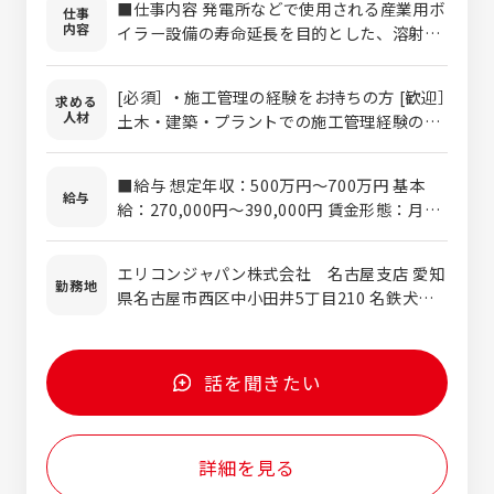
■仕事内容 発電所などで使用される産業用ボ
仕事
内容
イラー設備の寿命延長を目的とした、溶射
（コーティング）工事の施工管理を担当いただ
きます。設備を腐食や摩耗から保護し、安定
[必須］ ・施工管理の経験をお持ちの方 [歓迎］
求める
稼働を支える社会インフラに貢献できる仕事
人材
土木・建築・プラントでの施工管理経験のあ
です。 ■主な業務内容 お客様先での溶射工事
る方
における工程・品質・安全管理 協力会社スタ
ッフへの指揮・技術指導 現場での施工業務
■給与 想定年収：500万円～700万円 基本
給与
お客様との工事スケジュール調整 工事中や工
給：270,000円～390,000円 賃金形態：月給
事完了後の追加提案・技術提案 無事故・無災
制 時間外手当：別途全額支給 （上記年収には
害に向けた安全管理 工事には当社が開発・製
残業代を含みません） ※給与は年齢・経験・
エリコンジャパン株式会社 名古屋支店 愛知
造する溶射装置や材料を使用します。施工を
能力を考慮のうえ、当社規定により決定しま
勤務地
県名古屋市西区中小田井5丁目210 名鉄犬山
通じてお客様との信頼関係を築きながら、設
す。
線[中小田井駅]徒歩7分 地下鉄鶴舞線[上小田
備状況に応じた追加工事や改善提案を行い、
井駅]徒歩10分 ※転勤なし
受注拡大にも貢献していただきます。 ■働き
方 年間30～40件程度の案件を担当いただき
話を聞きたい
ます。国内各地の現場へ出張があり、年間の
約半分は現場対応となります。繁忙期は9～
11月および3～4月で、工事日程によっては夜
詳細を見る
間や休日の作業が発生する場合があります
が、その際は必ず振替休日を取得いただきま