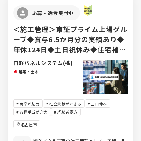
境です。
応募・選考受付中
＜施工管理＞東証プライム上場グル
ープ◆賞与6.5か月分の実績あり◆
年休124日◆土日祝休み◆住宅補助
あり◆大型案件多数◆安定基盤で長
日軽パネルシステム(株)
く働ける
建築・土木
商品が魅力
社会貢献ができる
土日休み
各種手当が充実
経験者優遇
名古屋市
断熱パネル工事の施工管理として、工程・品