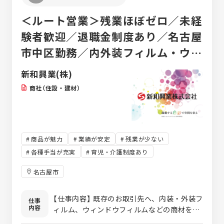
で協力し合う「チーム制」です。専門知識は入
＜ルート営業＞残業ほぼゼロ／未経
社後の充実した研修で身につけられるため、
「地域の方々の役に立ちたい」という誠実な姿
験者歓迎／退職金制度あり／名古屋
勢があれば、営業や医療業界の経験がなくて
市中区勤務／内外装フィルム・ウィ
も安心してスタートできます。 元金融営業や
元アパレル店員など、異業種出身の先輩が多
ンドウフィルム・塗料の専門商社
新和興業(株)
数活躍中。
商社（住設・建材）
商品が魅力
業績が安定
残業が少ない
各種手当が充実
育児・介護制度あり
名古屋市
【仕事内容】 既存のお取引先へ、内装・外装フ
仕事
内容
ィルム、ウィンドウフィルムなどの商材を提
案するルート営業をお任せします。 ※新規の