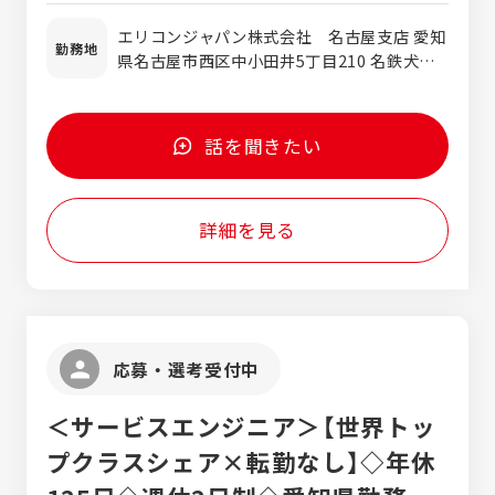
な打ち合わせや仕様検討、導入後のフォロー
残業代を含みません） ※給与は前職での経
エリコンジャパン株式会社 名古屋支店 愛知
まで一貫して担当いただくため、顧客と長期
験・スキル・年収を考慮し、当社規定に基づ
勤務地
県名古屋市西区中小田井5丁目210 名鉄犬山
的な信頼関係を築くことができます。 また、
いて決定します。
線[中小田井駅]徒歩7分 地下鉄鶴舞線[上小田
当社の「溶射（Thermal Spray）」技術は、部
井駅]徒歩10分 ※転勤なし
品表面に特殊なコーティングを施すことで、
耐摩耗性・耐熱性・耐腐食性などを向上させ
話を聞きたい
る表面改質技術です。航空機エンジンや発電
設備、自動車部品、半導体製造装置など幅広
い産業で活用されており、業界内では「溶射
詳細を見る
＝メテコ」と言われるほど高い知名度を誇り
ます。 国内に開発・製造拠点を有しているた
め、単なる製品販売ではなく、お客様の開発
段階から課題解決に携わる提案型営業を実現
できます。世界トップクラスの技術力とブラ
ンド力を活かし、日本のものづくりを支える
応募・選考受付中
やりがいの大きなポジションです。
＜サービスエンジニア＞【世界トッ
プクラスシェア×転勤なし】◇年休