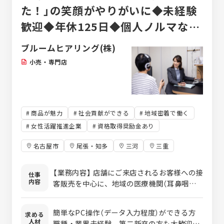
た！」の笑顔がやりがいに◆未経験
歓迎◆年休125日◆個人ノルマなし
◆資格取得費用は全額会社負担！
ブルームヒアリング(株)
小売・専門店
商品が魅力
社会貢献ができる
地域密着で働く
女性活躍推進企業
資格取得奨励金あり
名古屋市
尾張・知多
三河
三重
【業務内容】 店舗にご来店されるお客様への接
仕事
内容
客販売を中心に、地域の医療機関（耳鼻咽喉
科など）と連携した外来営業をお任せしま
す。「聞こえ」のお悩みを抱える方を多角的に
簡単なPC操作（データ入力程度）ができる方
求める
サポートし、地域社会に貢献できるお仕事で
人材
職種・業界未経験、第二新卒の方も大歓迎！