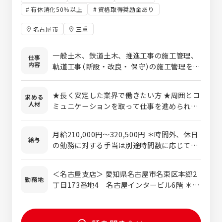
有休消化50％以上
資格取得奨励金あり
名古屋市
三重
一般土木、鉄道土木、推進工事の施工管理、
仕事
内容
軌道工事（新設・改良・ 保守）の施工管理を担
当して頂きます。 工事が円満に進むように、
お客様、工事会社とのやり取りや進捗管理、
★長く安定した業界で働きたい方 ★周囲とコ
求める
施工管理を行います。 現場作業がメインでは
人材
ミュニケーションを取って仕事を進められる
なく、現場の監督業務がメインのお仕事で
方 ★資格取得や新しい技術習得などに前向き
す。 ★鉄道関係、建設業界が初めての方でも
な方 ★仕事を通じて社会に貢献したい方
十分に活躍しています。 【軌道部門】 軌道の
月給210,000円～320,500円 ＊時間外、休日
給与
専門業者としてスタートして以来、関西の鉄
の勤務に対する手当は別途時間数に応じて支
道の補修工事から改良・新設工事や踏切の敷
給されます。 ＊深夜業手当は従事した分に応
設工事まで、幅広く実績を重ねている部門で
じて別途支給します。 ＊経験・能力により、
＜名古屋支店＞ 愛知県名古屋市名東区本郷2
す。 施工管理として、レールや枕木（まくら
優遇いたします。 【年収例】 年収例／680万円
勤務地
丁目173番地4 名古屋インタービル6階 ＊地
ぎ）の点検・メンテナンス、経年劣化してい
（40歳・経験22年） 540万円（30歳・
下鉄「本郷」駅、徒歩3分 ＜三重営業所＞ 三重
るレール・枕木の交換などの軌道工事に携わ
経験12年）
県三重郡川越町大字豊田字南台169番地 ＊近
って頂きます。 【検測部門】 ハイテクの機器
鉄「川越富洲原」駅、徒歩5分 ＊ご希望であれ
を使用し、軌道を調査・検査する専門の部門