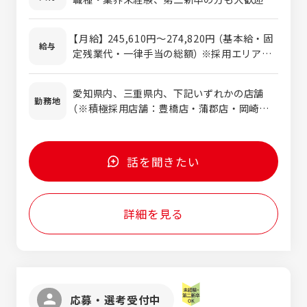
す。 ◆具体的な仕事内容 ＜店舗でのカウンセ
専門知識は一切不要です。大切なのは、お客
リング・販売＞ ・ヒアリング：「家族との会
様のお悩みにじっくり耳を傾ける「聞く姿勢」
話を楽しみたい」などのお悩みを丁寧に伺い
【月給】 245,610円～274,820円 （基本給・固
です。 販売、飲食、介護など、異業種からの
給与
ます。 ・測定・試聴：専用機器で聞こえの状
定残業代・一律手当の総額） ※採用エリアや
転職者が多数活躍中！あなたのホスピタリテ
態を測定し、最適な補聴器の試聴を行いま
これまでのご経験を踏まえて最終的な提示を
ィを活かせる職場です。 ＜こんな方にピッタ
す。 ・調整（フィッティング）：パソコンを使
します。 ・固定残業代：あり
リです＞ ・人の役に立つこと、人と関わるこ
愛知県内、三重県内、下記いずれかの店舗
って音のバランスを細かく調整します。 ・ア
1ヶ月あたり1万8,610円 〜（固定残業時間：1
勤務地
とが好きな方 ・売上よりも、目の前のお客様
（※積極採用店舗：豊橋店・蒲郡店・岡崎
フターケア：ご購入後も定期的なメンテナン
ヶ月あたり10時間） 固定残業
に丁寧に寄り添う接客がしたい方 ・チームワ
店・豊田店） 【愛知県】 ・ブルーム豊橋店 ※
スを行い、長くお客様に寄り添います。 ＜医
時間を超えた勤務時間については別途残業代
ークを大切にし、思いやりを持って働ける方
・ブルーム蒲郡店 ※ ・ブルーム岡崎店 ※
療機関への外来営業（地域連携）＞ ・病院・ク
を支給する。 ※残業0時間の
・ドクターや医療スタッフの方々と定期的に
・ブルーム名駅店 ・ブルーム神宮前店 ・ブ
リニックへの訪問：地域のドクターや医療ス
場合でも上記金額を支給します。 ・賞与年1
話を聞きたい
コミュニケーションを取りながら、 一人ひ
ルーム 小幡店 ・ブルーム豊田店 ※ ・ブル
タッフと定期的にコミュニケーションを取
回（基本給年額の15％） ・給与改定年1回 ・販
とりの患者さまにより良い聴こえを届けるた
ーム半田店 【三重県】 ・ブルーム四日市店 ・
り、信頼関係を構築。補聴器を必要とする患
売インセンティブ（３ヶ月ごと） ※試用期間
めの関係づくりに携わりたい方 ・一生モノの
ブルーム鈴鹿店 ・イヤーズ補聴器センター
者様をご紹介いただけるよう連携を深めま
中は対象外。予算100%を達成した場合のみ
専門スキル（資格）を身につけ、長く安定して
詳細を見る
津店 ・ブルーム松阪店 ・ブルーム上野店
す。 ・出張相談・外来対応：提携先の医療機
支給。 ・等級手当(一律手当に含む)：3万円
働きたい方 ＜歓迎＞ ・認定補聴器技能者資
関に赴き、ドクターの診療をサポートする形
格保持者の方は、 入社時ボーナスとして30
で、患者様への補聴器の相談や調整を行いま
万円を支給（支払時期は本採用後） ・言語聴覚
す。 ◆未経験でも安心のサポート体制 店舗で
士の資格をお持ちの方
の接客も医療機関への訪問も、最初は先輩ス
タッフが同行してしっかりサポートします。
応募・選考受付中
個人ノルマはなく、目標に向かって店舗全体