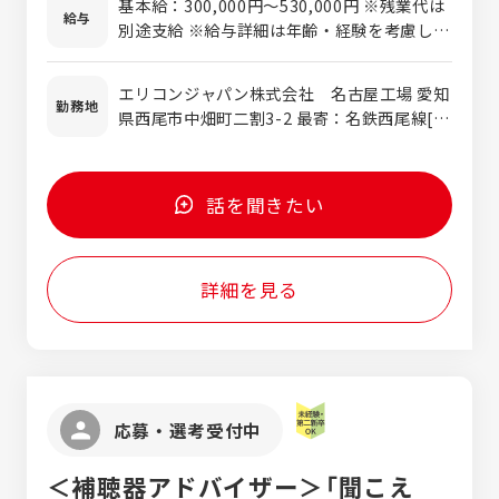
基本給：300,000円～530,000円 ※残業代は
給与
別途支給 ※給与詳細は年齢・経験を考慮し応
相談の上、当社規定に基づき決定します。
エリコンジャパン株式会社 名古屋工場 愛知
勤務地
県西尾市中畑町二割3-2 最寄：名鉄西尾線[西
尾駅] ※転勤なし
話を聞きたい
詳細を見る
応募・選考受付中
＜補聴器アドバイザー＞「聞こえ