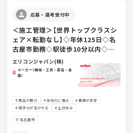
応募・選考受付中
＜施工管理＞【世界トップクラスシ
ェア×転勤なし】◇年休125日◇名
古屋市勤務◇駅徒歩10分以内◇住
宅手当◇賞与年3回
エリコンジャパン(株)
メーカー（機械・工具・部品・金
属）
商品が魅力
技術力に強み
業績が安定
語学力が活かせる
土日休み
名古屋市