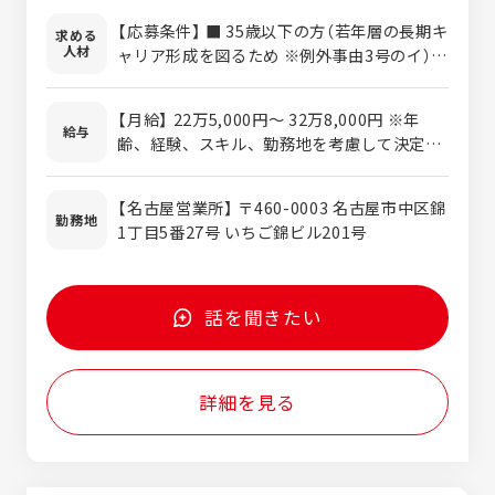
飛び込み営業やテレアポは一切ありません！
【応募条件】 ■ 35歳以下の方（若年層の長期キ
求める
【扱う商材について】 内外装フィルム、グラフ
人材
ャリア形成を図るため ※例外事由3号のイ）
ィックフィルム、サイン用LED、ウィンドウ
【求める人物像】 人物・意欲重視の採用を行っ
フィルム、塗料など商材はさまざまです。
ています。営業未経験からのデビューも大歓
【具体的な営業スタイル】 長年お付き合いのあ
【月給】 22万5,000円～ 32万8,000円 ※年
迎です！ 特別な知識や経験よりも、以下のよ
給与
るお客様を定期的に訪問し、コミュニケーシ
齢、経験、スキル、勤務地を考慮して決定し
うな姿勢をお持ちの方をお待ちしています。
ョンを通じて信頼関係を築くことが何より大
ます。 ※上記金額は一律手当を含みます。 ※
・真面目にコツコツと業務に取り組める方 ・
切です。 既存顧客のフォローや、見積依頼、
固定残業制ではありません。
素直に学び、わからないことは積極的に質問
【名古屋営業所】 〒460-0003 名古屋市中区錦
問い合わせが主な業務です。 【入社後のサポ
勤務地
できる方 ・お客様とのコミュニケーションや
1丁目5番27号 いちご錦ビル201号
ート体制】 まずは先輩に同行し、お客様への
信頼関係づくりを大切にできる方 【長く安心
挨拶からスタート。商品知識や提案のコツは
して働ける環境です】 社内では20代・30代の
OJTで丁寧に教えます。商材は多岐にわたり
若手社員もしっかり定着し、活躍していま
ますが、少しずつ覚えれば大丈夫です。メー
話を聞きたい
す。 産前産後・育児休業制度も整っているた
カー主催の勉強会もあり、未経験からでも着
め、将来ライフステージが変化しても腰を据
実に知識を身につけられます。 【働きやすさ
えて長く働き続けられる環境です。
のポイント】 ◎個人ノルマに追われるガツガ
詳細を見る
ツした営業ではありません。 ◎名古屋営業所
での採用のため、転居を伴う転勤はなし。 仕
事とプライベートを両立させながら、地元・
名古屋でじっくりと腰を据えて活躍できる環