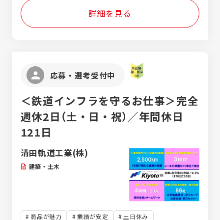
推進・社内連携 提案から導入までのプロジェ
詳細を見る
クトを推進する役割を担います。技術的な詳
細については、社内のエンジニアや開発部門
と連携しながら進め、お客様と社内をつなぐ
窓口としてプロジェクトをリードしていただ
きます。 ■既存顧客フォロー・新規開拓 既存
顧客へのフォローアップや追加提案を行うほ
応募・選考受付中
か、新たな顧客へのアプローチを通じて事業
拡大にも取り組んでいただきます。
＜鉄道インフラを守るお仕事＞完全
週休2日（土・日・祝）／年間休日
121日
清田軌道工業(株)
建築・土木
商品が魅力
業績が安定
土日休み