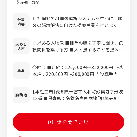
尾張・知多
自社開発のAI画像解析システムを中心に、顧
仕事
内容
客の課題解決に向けた提案営業を行います。
単なる製品販売ではなく、お客様の業務や現
場の課題を深く理解し、当社のAI技術を活用
◇求める人物像 ■相手の話を丁寧に聞き、信
求める
した最適なソリューションを企画・提案して
人材
頼関係を築ける方 ■人と接することを強みと
いただくポジションです。 ■AI画像解析シス
して活かしたい方 ◇現職で活躍している方の
テムの提案営業 AIカメラによる画像認識技術
特徴 ■人と接することが好きで、明るくコミ
を活用し、防犯・見守りなどの安全対策か
◇給与 ■月給：220,000円～310,000円 └基
ュニケーションを取れる方 ■お客様のニーズ
給与
ら、店舗における来客分析、製造現場での外
本給：220,000円～300,000円 └役職手当：
を汲み取り、柔軟に対応できる方
観検査・品質管理まで、さまざまな業界・用
0円～10,000円 ■想定年収：330万円～465
途に向けたソリューションを提案します。 顧
万円 ※月給及び年収はこれまでのスキル・経
【本社工場】愛知県一宮市大和町妙興寺字丹波
客ごとの課題や運用環境をヒアリングし、最
験を十分に考慮した上で決定。 ※諸手当別途
勤務地
12番 ■最寄駅：名鉄名古屋本線「妙興寺駅」
適なシステム構成や活用方法を企画・提案し
支給。 ◇諸手当 ■通勤手当（月上限額50,000
南出口より徒歩8分 ■マイカー通勤可 ■転勤
ていただきます。 ■上流工程からの企画・コ
円まで） ■住宅手当（5,000円/世帯主に限る）
なし
ンサルティング 新規・既存顧客へのヒアリン
■家族手当（5,000円～15,000円/世帯主に限
グを通じて、顕在化している課題だけでなく
る） ◇昇給 / 賞与 ■昇給：年1回（昨年度実
話を聞きたい
潜在的なニーズも把握し、AI技術を活用した
績：4,000円～14,900円） ■賞与：年2回（昨
解決策を企画・提案します。 ■プロジェクト
年度実績：3ヶ月分）