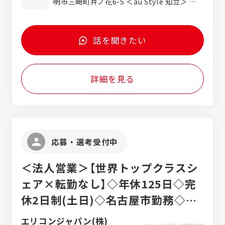
明市三崎町井ノ花6-5 ＜au Style 知立＞ 愛知
KDDIから直接出資を受ける一次代理店であ
終了後（3ヶ月）8,500円/月の支給（試用期間終
県知立市新池3丁目19-1 ＜au Style ららぽー
り、他代理店の見本となる実績を持つ当社だ
了後から成果給が支給対象） ＊経験、能力を
と安城＞ 愛知県安城市大東町9-30ららぽ
からこそ任されている、業界内でも希少価値
考慮のうえ決定します。
ーと安城3F ＜au Style イオンスタイル岡崎
の高いプレミアムなブランド店舗です。 ▼ 主
話を聞きたい
＞ 愛知県岡崎市戸崎町字ばら山1-1イオン岡
な業務内容 ご来店されたお客様への接客・受
崎南3F ＜au Style 三好南＞ 愛知県みよし市
付対応や、ライフデザインの提案をお任せし
三好町西荒田100-7 ＜au Style 豊田山之手＞
ます。 ・スマホ＋αのトータル提案：機種変
詳細を見る
愛知県豊田市山之手5-93-1 ＜au Style イオ
更や新規契約だけでなく、お客様のライフス
ンモールナゴヤドーム前＞ 愛知県名古屋市東
タイルに合わせて、KDDIの各種ライフライ
区矢田南4-102-3イオンモールナゴヤドーム
ンサービス（電気・ガス・ライフデザイン商
前1F ＜au Style 黒川＞ 愛知県名古屋市北区
材）をご案内します。 ・イベント・店舗づく
萩野通1-44-10 ＜au Style イオンモール熱田
り： 商業施設でのプロモーションイベントの
＞ 愛知県名古屋市熱田区六野1-2-11イオン
企画・運営、店内のレイアウトやPOP作成な
応募・選考受付中
モール熱田1F ＜au Style ポートウォークみ
ど、店舗のファンを増やす仕掛けづくり。 ・
なと＞ 愛知県名古屋市港区当知2丁目1501
課題解決型の接客：ご来店されたお客様のお
＜法人営業＞【世界トップクラスシ
＜au Style 蟹江＞ 愛知県海部郡蟹江町平安
悩みや「こうなったらいいな」をじっくりヒア
2-78 ＜UQスポット イオンモール津南＞ 三
リングし、最適なソリューション（解決策）を
ェア×転勤なし】◇年休125日◇完
重県津市高茶屋小森町145 ＜au Style 津桜橋
お届けします。 ▼ ゼロから「選ばれるプロ」
休2日制(土日)◇名古屋市勤務◇駅
＞ 三重県津市桜橋3-67-1 ＜au Style 桑名東
になる教育体制 集合研修で基礎を学んだあ
＞ 三重県桑名市東方334-2 ＜au Style 鈴鹿
と、教育担当の先輩がマンツーマンで、仕事
徒歩10分以内◇住宅手当◇賞与年3
エリコンジャパン(株)
中央通＞ 三重県鈴鹿市三日市3-8-13 ＜au
の流れや商品知識を一つひとつ丁寧に教えま