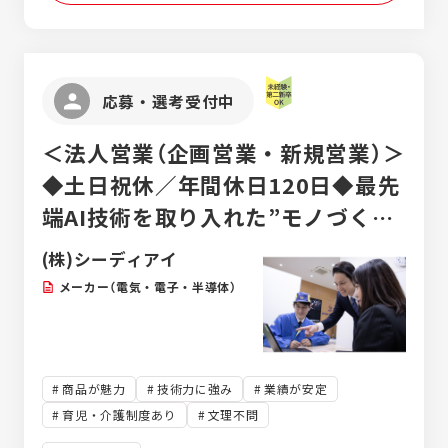
す。 現場工事がない期間は、名古屋工場にて
溶射装置や関連機器の点検・メンテナンスを
実施し、機器トラブル防止や安定稼働を支え
ます。 ■入社後について 入社後は、設備施工
応募・選考受付中
管理技士をはじめ、ガス溶接、フォークリフ
ト、有機溶剤作業主任者、玉掛け、クレー
＜法人営業（企画営業・新規営業）＞
ン、足場組立等作業主任者など、業務に必要
な資格を会社負担で取得いただきます。 ■配
◆土日祝休／年間休日120日◆最先
属先 コーティングサービス部（6名） 少数精鋭
端AI技術を取り入れた”モノづく
の組織のため、一人ひとりの裁量が大きく、
施工管理・技術・顧客対応まで幅広い経験を
り”メーカー！
(株)シーディアイ
積むことが可能です。発電設備という社会イ
ンフラを支える現場で、専門技術を身につけ
メーカー（電気・電子・半導体）
ながら長期的に活躍できる環境です。
商品が魅力
技術力に強み
業績が安定
育児・介護制度あり
文理不問