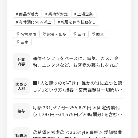
商品が魅力
業績が安定
上場企業
有休消化50％以上
転居を伴う転勤なし
名古屋市
尾張・知多
三河
岐阜
三重
通信インフラをベースに、電気、ガス、金
仕事
内容
融、エンタメなど、お客様の暮らしを丸ごと
豊かにする高度な提案を行う、1つ上のクラ
スの販売営業職です。 毎日使う“スマホ”の先
■「人と話すのが好き」「誰かの役に立つと嬉
求める
にある、お客様の“豊かな暮らし”をデザイン
人材
しい」という方（接客・営業経験は一切問いま
する。 私たちがメインで展開するのは、単な
せん！） ■正社員として「有給が取りやすい環
る携帯ショップではなく、最先端のライフデ
境」や「充実したお休み（年休最大136日）」を
ザインを提案する「au Style」です。 ▼ 「au
月給 231,597円～255,879円 ＊固定残業代
しっかり確保したい方 ■大手グループの安定
給与
Style」を扱える、私たちの圧倒的な希少価値
（31,297円～34,579円／20時間分）を含む。
した基盤で、地元（愛知・岐阜・三重）に根を
「au Style」は、KDDIの直営店と同等のハイ
超過分は別途支給 ＊試用期間最大3ヶ月（期間
張って長く働きたい方 ■スマホだけでなく、
クオリティなサービスを提供できる、選ばれ
中は月給251,254円） 新入社員応援手当：試
ライフラインの知識を身につけて「自分の市
◎希望を考慮◎ ＜au Style 豊明＞ 愛知県豊
た代理店しか運営を認められていません。
用期間（最大3ヶ月）17,000円/月、 試用期間
勤務地
場価値を高めたい」方