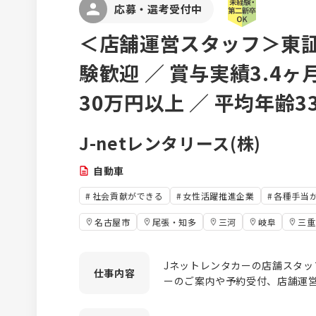
応募・選考受付中
＜店舗運営スタッフ＞東証
験歓迎 ／ 賞与実績3.4ヶ月
30万円以上 ／ 平均年齢3
J-netレンタリース(株)
自動車
社会貢献ができる
女性活躍推進企業
各種手当
名古屋市
尾張・知多
三河
岐阜
三重
Jネットレンタカーの店舗スタッ
仕事
内容
ーのご案内や予約受付、店舗運
ータ入力などの事務業務が中心
ワークにも携われる環境です。 未経験からスタートした社員も多