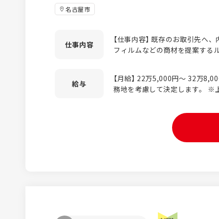
名古屋市
【仕事内容】 既存のお取引先へ
仕事
内容
フィルムなどの商材を提案するル
規の飛び込み営業やテレアポは一切ありま
いて】 内外装フィルム、グラフ
【月給】 22万5,000円～ 32万8,000円 ※年齢、経験、
ウィンドウフィルム、塗料など商材はさ
給与
務地を考慮して決定します。 ※
営業スタイル】 長年お付き合い
※固定残業制ではありません。
コミュニケーションを通じて信
す。 既存顧客のフォローや、見
す。 【入社後のサポート体制】 まずは先輩に同行し、お客様への
挨拶からスタート。商品知識や提
す。商材は多岐にわたりますが
メーカー主催の勉強会もあり、
つけられます。 【働きやすさのポイント】 ◎個人ノルマに追われ
るガツガツした営業ではありませ
ため、転居を伴う転勤はなし。 仕事とプライベートを両立させな
がら、地元・名古屋でじっくり
す。