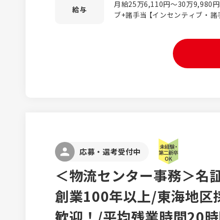
月給25万6,110円～30万9,98
数活躍中！ 先輩がしっかりサポ
給与
ブ+諸手当 【インセンティブ・諸手当を合わせた月収例】 31万円～
も安心してスタートできます。 【具体的には】 ≪お客様対応≫ ・
37万7,000円 ※例…月給＋残
電話・Webからの予約受付 ・
程度）＋インセンティブ（店舗で目
お客様への接客 ・レンタカー貸
度）＋営業部手当（月5,000円以上） ※月給は年齢・経験を
法のご説明 ≪事務業務≫ ・予約情報のデータ入力 ・システムへ
し、決定します。 ※みなし残業
の登録作業 ・書類作成や各種事務処理 ≪店舗運営サポ
給します。 ※月給には、一律支給
洗車や車両回送の手配 ・アルバ
手当5,000円を含みます。 【年収例】 ・450万円（25歳・入社2年
タッフの育成・サポート ≪法人顧客フォロー≫ 以下のような既
目・一般クラス） ・540万円（2
存のお取引先を訪問し、信頼関係
・620万円（33歳・入社6年目・
ルマはありません。 ・カーディ
会社 ＼お仕事のポイント／ ・ 未経験から上場企業グループで働
ける ・ 受付・事務・接客・法
く ・ 既存顧客中心なので営業未
ャンペーン企画にも携われる ・
応募・選考受付中
へのキャリアアップも可能！
＜物流センター事務＞名証
創業100年以上/東海地区
歓迎！/平均残業時間20