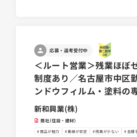
通信教育などの研修制度を設けて
とし製造スタッフとして先輩に
す。 資格取得に関する講習会や
し、資格取得を応援する環境もあ
されており、様々な知識を学ぶ
ています。
応募・選考受付中
＜ルート営業＞残業ほぼ
制度あり／名古屋市中区
ンドウフィルム・塗料の
新和興業(株)
商社（住設・建材）
商品が魅力
業績が安定
残業が少ない
各種