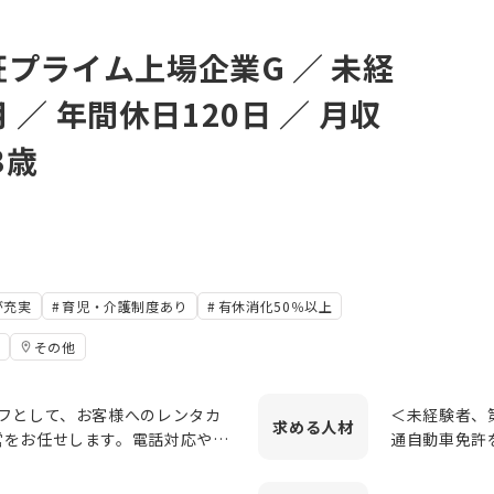
プライム上場企業G ／ 未経
 ／ 年間休日120日 ／ 月収
3歳
が充実
育児・介護制度あり
有休消化50％以上
その他
フとして、お客様へのレンタカ
＜未経験者、第
求める
人材
営をお任せします。電話対応やデ
通自動車免許をお持ちの方
のため、接客だけでなくオフィス
未経験の方歓
◆ポストやチ