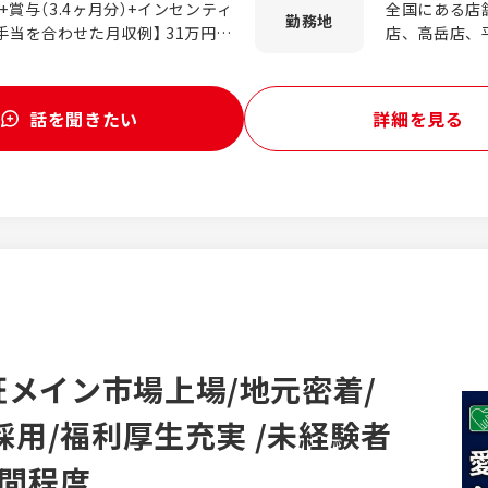
0円+賞与（3.4ヶ月分）+インセンティ
全国にある店舗 ☆希
ートするので、車の知識がなくて
勤務地
店、高岳店、
業代（月平均20時間・残業代4万円
江店、名古屋
お問い合わせ対応 ・ご来店された
標達成した場合／1万5,000円程
店、豊橋店、
出・返却手続き ・車両や利用方
考慮
名古屋インター
話を聞きたい
詳細を見る
なし。残業代は1分単位で全額支
岐阜店、岐阜
ート≫ ・
の職種手当2万5,000円・住宅
駅前店、岐阜
イトスタッフへの業務指示 ・ス
三重県 松阪
9歳・入社4年目・副店長クラス）
伊勢宇治山田駅前店、桑名店 
づくりを行います。 ※個人のノ
店長クラス）
静岡県、石川
ーラー ・自動車修理工場 ・保険
人対応など幅広いスキルが身につ
経験でも安心 ・ 店舗づくりやキ
 将来的には店長やマネージャー
メイン市場上場/地元密着/
採用/福利厚生充実 /未経験者
時間程度