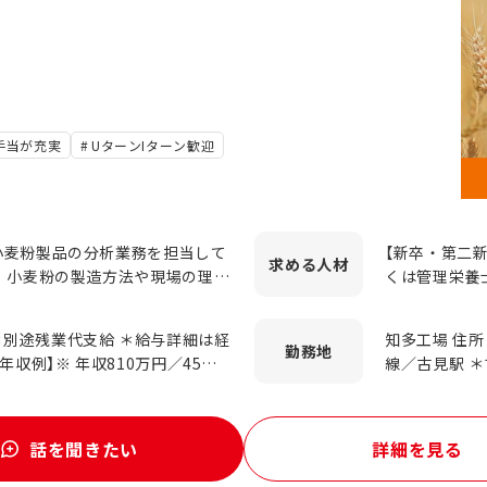
手当が充実
UターンIターン歓迎
小麦粉製品の分析業務を担当して
【新卒・第二
求める
人材
、小麦粉の製造方法や現場の理解
くは管理栄養
。 【具体的な仕事内
す！ ●理系
検査・理化学成分分析 ・小麦粉の
場にて品質管
0円 ＊別途残業代支給 ＊給与詳細は経
知多工場 住所
・近赤外線分析 ・各種書類・レ
栄養士の資格をお持ちの方 まず
勤務地
線／古見駅 
パン試験） 【キャリア形
らはじめても
円／25歳 ※35歳および45歳の年
食品安全に関わる業務へのジョブ
ましょう！
ます。
ステージやご自身の意欲などに応
きます！ 【研修制度】
話を聞きたい
詳細を見る
を基本とし、以後は階層別研修や