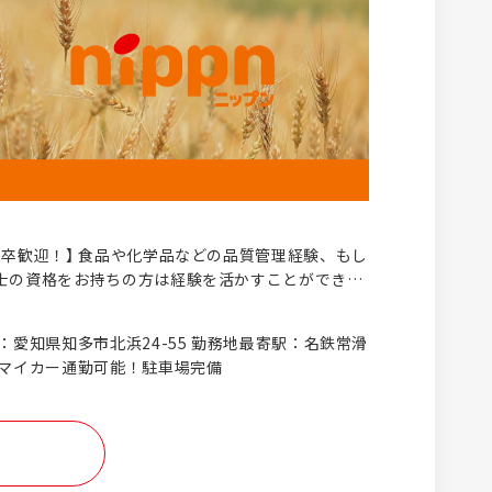
新卒歓迎！】 食品や化学品などの品質管理経験、もし
士の資格をお持ちの方は経験を活かすことができま
学部をご卒業された方 ●食品や化粧品、化学品の工
理／品質保証・分析業務の実務経験がある方 ●管理
：愛知県知多市北浜24-55 勤務地最寄駅：名鉄常滑
は弊社を知っていただくところか
＊マイカー通勤可能！駐車場完備
らえたらと思っています。 一度ブースにてお話しし