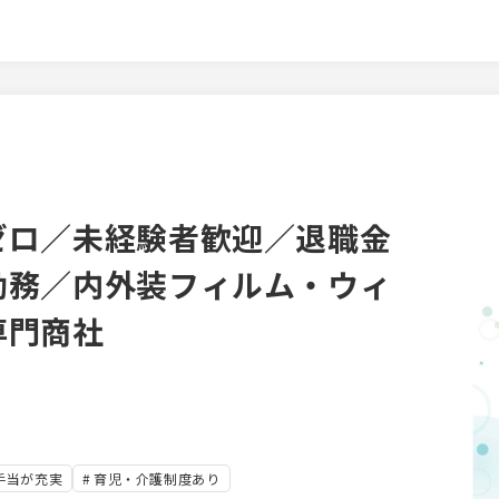
います。 まずは1年、研修期間
ついて業務に携わっていただきま
受験の費用を会社がバックアップ
ります。 勉強会も定期的に実施
ことでスキルアップにもつながっ
ゼロ／未経験者歓迎／退職金
勤務／内外装フィルム・ウィ
専門商社
手当が充実
育児・介護制度あり