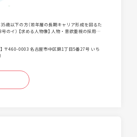
■ 35歳以下の方（若年層の長期キャリア形成を図るた
像】 人物・意欲重視の採用を
。営業未経験からのデビューも大歓迎です！ 特別な
りも、以下のような姿勢をお持ちの方をお待ちして
 〒460-0003 名古屋市中区錦1丁目5番27号 いち
号
いことは積極的に質問できる方 ・お客様とのコミュ
頼関係づくりを大切にできる方 【長く安心して
】 社内では20代・30代の若手社員もしっかり定着
います。 産前産後・育児休業制度も整っているた
フステージが変化しても腰を据えて長く働き続けら
。