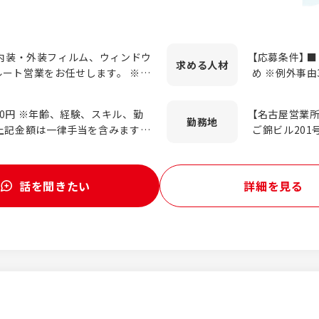
、内装・外装フィルム、ウィンドウ
【応募条件】 
求める
人材
ート営業をお任せします。 ※新
め ※例外事由3号のイ） 【求める人物
せん！ 【扱う商材につ
行っています
ィックフィルム、サイン用LED、
知識や経験よ
スキル、勤
【名古屋営業所】
まざまです。 【具体的な
います。 ・真面目にコツコツと業務に取り組める方 ・素直に学
勤務地
上記金額は一律手当を含みます。
ご錦ビル201
のあるお客様を定期的に訪問し、
び、わからな
頼関係を築くことが何より大切で
ニケーションや信
積依頼、問い合わせが主な業務で
働ける環境です
し、活躍して
話を聞きたい
詳細を見る
案のコツはOJTで丁寧に教えま
め、将来ライ
、少しずつ覚えれば大丈夫です。
れる環境です
未経験からでも着実に知識を身に
ん。 ◎名古屋営業所での採用の
と腰を据えて活躍できる環境で