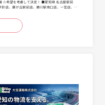
望を考慮して決定！ ■愛知県 名古屋駅前
平針店、藤が丘駅前店、勝川駅南口店、一宮店、蟹
南店、尾張旭店、岡崎駅前店、東刈谷店、豊田美里
半田青山店、岩倉配車センター、小牧店、西尾店、
店、名古屋西バン・トラックセンター ■岐阜県
駅前店、大垣店、多治見インター店、関店、中津川
羽島駅前店、イオンタウン各務原鵜沼店、可児店 ■
店、イオンタウン四日市泊店、鈴鹿店、伊勢小俣店、
その他、東京都、埼玉県、長野県、
県の勤務地もございます！