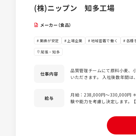
(株)ニップン 知多工場
メーカー（食品）
業績が安定
上場企業
地域密着で働く
各種
尾張・知多
品質管理チームにて原料小麦、
仕事
内容
いただきます。 入社後数年間は
を深めるために、製造業務の研修を行います
容】 ・原料小麦、小麦粉製品の
月給：238,000円～330,00
物性試験 ・出荷前検査、微生物
給与
験や能力を考慮し決定します。 【年収例】※ 年収810万円／45歳
ポートの作成 ・小麦粉の二次加工試験（製
年収620万円／35歳 年収450万
成】 将来的に生産管理や総務、
収は、家族手当3人分を含んでい
ローテーションもあり、ライフ
じて柔軟なキャリア形成を叶えることがで
入社当初に実施する研修とOJT