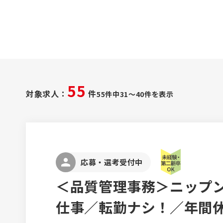
55
対象求人：
件
55件中31～40件を表示
応募・選考受付中
＜品質管理事務＞ニップ
仕事／転勤ナシ！／年間休日