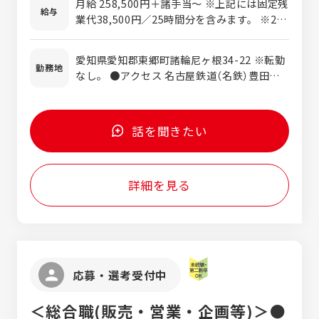
月給 258,500円＋諸手当～ ※上記には固定残
たい方 ◆一生モノのスキルを身に着けたい方
給与
け ・チームでの安全確認、作業進行 等 ★
業代38,500円／25時間分を含みます。 ※25
未経験でも安心！「メンター制度」でイチから
時間を超える時間外労働分は、別途追加支給
育成 専門的な知識は一切不要です。 入社後は
します。 ※前職給与を考慮し、経験・能力に
愛知県愛知郡東郷町諸輪尼ヶ根34-22 ※転勤
あなた専任の先輩（メンター）がつき、道具の
応じて決定します。 ＜モデル年収＞430万円
勤務地
なし。 ●アクセス 名古屋鉄道（名鉄）豊田線
名前や専門用語を覚えるところからスター
～ 入社1年目／30歳／施工職／配偶者・子1
「日進駅」より車で約6分
ト。 いきなり難しい作業を任せることはあり
人 ※月給・諸手当・賞与を含む想定です。
ません。先輩の作業を手伝いながら、マンツ
ーマンで一歩ずつ技術を学べる環境です。 気
話を聞きたい
さくな先輩ばかりなので、分からないことは
その場ですぐに聞けますよ。
詳細を見る
応募・選考受付中
＜総合職(販売・営業・企画等)＞●