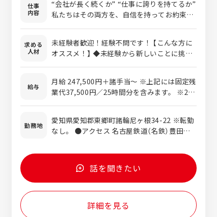
“会社が長く続くか” “仕事に誇りを持てるか”
仕事
内容
私たちはその両方を、自信を持ってお約束し
ます。 私たちが手がける耐震補強は、 地震か
らビル・マンション・橋・公共施設を守り、
未経験者歓迎！経験不問です！ 【こんな方に
求める
人々の命と暮らしを支える仕事。 完成した建
人材
オススメ！】 ◆未経験から新しいことに挑戦
物は街に残り、何十年も人を守り続けます。
したい方 ◆学歴不問、次のキャリアを見つけ
家族や友人に胸を張って語れる仕事です。 そ
たい方 ◆経験を活かして、キャリアアップし
して耐震補強は、『社会インフラの必須業
月給 247,500円＋諸手当～ ※上記には固定残
たい方 ◆一生モノのスキルを身に着けたい方
給与
務』。 景気や流行に左右されず、愛知・岐
業代37,500円／25時間分を含みます。 ※25
阜・三重・静岡で確かな実績を積み重ねてき
時間を超える時間外労働分は、別途追加支給
ました。 お任せするのは、お客様への提案と
します。 ※前職給与を考慮し、経験・能力に
愛知県愛知郡東郷町諸輪尼ヶ根34-22 ※転勤
工事のスケジュール管理、職人さんの手配。
応じて決定します。 ＜モデル年収＞420万円
勤務地
なし。 ●アクセス 名古屋鉄道（名鉄）豊田線
単なる営業ではなく、建物の安全を守る『ト
～ 入社1年目／30歳／営業職／配偶者・子1
「日進駅」より車で約6分
ータルコーディネーター』です。 ☆専門知識
人 ※月給・諸手当・賞与を含む想定です。
は不要。専任メンターがマンツーマンでイチ
から育成するので、未経験からでも安心して
話を聞きたい
スタートできます。
詳細を見る