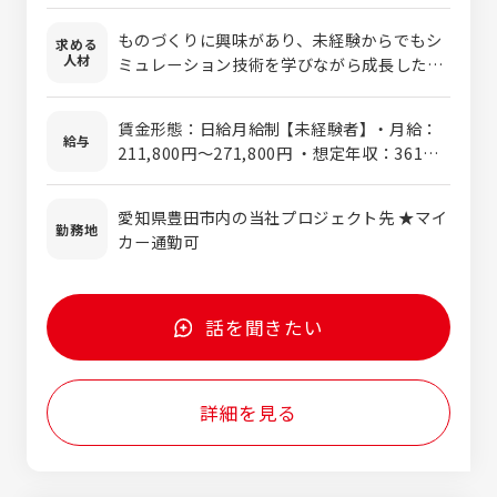
設計上想定している性能・強度・形状・環境
ものづくりに興味があり、未経験からでもシ
求める
等の妥当性をシミュレーションして、問題点
人材
ミュレーション技術を学びながら成長したい
や改善点を考察します。自動車部品を生産す
方を求めています。 結果に対して「なぜ？」と
るにあたり、無くてはならない、重要な工程
考え続け、試行錯誤を楽しめる探究心や粘り
になります。 多くの方が未経験からご活躍さ
賃金形態：日給月給制 【未経験者】 ・月給：
強さを歓迎。 データ分析だけでなく改善提案
給与
れておりますので、ご安心ください。 【「CAE
211,800円～271,800円 ・想定年収：361万
まで踏み込み、チームやお客様と連携しなが
解析」とは】 一言でいえば、「ものづくりの失
円～515万円（各種手当含） ※想定年収下限
ら主体的に課題解決に取り組める方にご応募
敗を未然に防ぎ、設計を最適化する」仕事で
は、最終学歴が高卒で未経験の方。 ※経験・
いただきたいポジションです。
愛知県豊田市内の当社プロジェクト先 ★マイ
す。 従来は試作品を作って検証していたテス
能力などを考慮の上、決定します。 ＜残業手
勤務地
カー通勤可
トの一部を、コンピュータ上のシミュレーシ
当＞ 有、残業時間に応じて全額支給 【経験
ョンで事前に行なうことで、開発の時間やコ
者】 ・月給：271,800円～355,800円 ・想定
ストを大幅に削減します。 また、強度や熱な
年収：515万円～665万円（各種手当含） ※想
ど、目に見えない現象をデータとして「見え
定年収下限は、最終学歴が大卒で実務経験3
話を聞きたい
る化」します。設計の精度向上や品質改善に
年の方。 ※経験・能力などを考慮の上、決定
貢献する、現代のものづくりに不可欠な役割
します。 ＜残業手当＞ 有、残業時間に応じ
です。 【具体的な仕事の流れ】 ▼STEP1：お
て全額支給 【年収例】※2025年度実績 ・大卒
詳細を見る
客様からの相談 トヨタ自動車をはじめとする
／未経験での入社 月給：232,000円 賞
お客様からの「こういった解析をしたい」とい
与：988,800円 年収：4,440,660円（各種手
うご相談から始まります。 「新製品の開発で
当含） ・大卒／機械設計経験3年での入社
性能を担保したい」「製造工程の効率を上げた
月給：325,149円 賞与：1,117,500円