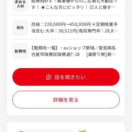
経験問わず！異業種からのご応募も大歓迎で
求める
す。 受付、接客業務は未経験の方、auでの勤
人材
す！ ★こんな方にピッタリ！ ◎人と接する
務経験がある方はもちろん、ソフトバンクや
のが好き！という方 お客様・スタッフ同士
ドコモなどのその他携帯キャリアでお仕事を
等、とにかく人と接する機会が多い為さまざ
されてきた方も大歓迎です！
月給：229,000円〜450,000円 ＊定額残業手
まな場面で直接「ありがとう」を貰えます。 ◎
給与
当含む:大卒：30,511円/高校専門卒：28,850
チームワークを重視している方 私たちの
円含む （20時間相当分／20時間を超えた場合
「接客」という仕事はお客様とスタッフが1対1
は別途支給） 固定残業手当は時間外労働の有
で行うというイメージですが、実は店舗全体
【勤務地一覧】 ・auショップ新瑞／愛知県名
無に関わらず支給。 定額時間を超える時間外
勤務地
でサポートをし合いながら1人のお客様対応
古屋市瑞穂区瑞穂通7-18 [最寄り駅]新瑞
労働についての割増賃金は追加支給。
を行っています。 ◎地元に貢献したい方 必
橋駅 ・auショップ東郷／愛知県愛知郡東郷町
要不可欠な商品やサービスを心を込めて提供
白鳥2-16-8 [最寄り駅]日進駅(愛知県) ・
する事で、多くのお客様の生活を豊かにする
auショップ瀬戸／愛知県瀬戸市陶原町1-38-
話を聞きたい
お手伝いをしています。また多地区に渡って
2 [最寄り駅]尾張瀬戸駅 ・auショップ一宮
店舗がある為、地元で働く事が出来ます。
牛野通／愛知県一宮市牛野通3-15-2 [最寄
り駅]妙興寺駅 ・auショップ甚目寺／愛知県
詳細を見る
あま市坂牧北浦58-1 [最寄り駅]甚目寺駅
・auショップ小牧山／愛知県小牧市山北町50
[最寄り駅]小牧駅 ・auショップ名古屋西
区役所前／愛知県名古屋市西区花の木2-15-
14 [最寄り駅]浄心駅 ・auショップ扶桑／
愛知県丹羽郡扶桑町高雄字伊勢帰230 [最