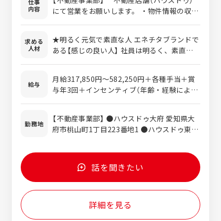
仕事
寄り駅]蒲郡競艇場前駅 ・UQスポット ヴェ
内容
にて営業をお願いします。 ・物件情報の収
ルサウォーク西尾／愛知県西尾市高畠町三丁
集：オーナーへの挨拶や物件の写真撮影、間
目23-9 ヴェルサウォーク西尾 2F [最寄り
取り図作成、不動産サイト登録など ・店舗で
★明るく元気で素直な人 エネチタブランドで
駅]西尾駅 ・auショップ西尾駅前／愛知県西
求める
の接客：来店されたお客様へ希望条件にあっ
人材
ある【感じの良い人】 社員は明るく、素直な人
尾市花ノ木町3-49-3 [最寄り駅]西尾駅 ・
た物件を紹介。売却希望のお客様には周辺の
が多いです。 まずは素直に受け入れてやって
auショップ東海加木屋／愛知県東海市加木屋
物件情報を参考に査定し、金額提示をしま
みる、それからどうするかを考える姿勢を重
町裾56-1 [最寄り駅]高横須賀駅 ・auショ
す。 ・各種契約手続き：住宅ローンの申し込
月給317,850円～582,250円＋各種手当＋賞
要と考えています。 ★すぐに行動できる人 一
ップ知多／愛知県知多市新知台2-9-23 [最
給与
みや契約書の取り交わし ※完全反響型で新規
与年3回＋インセンティブ（年齢・経験によっ
般的な企業に比べ、更にスピード感が重視さ
寄り駅]古見駅(愛知県) ・auショップ大府／
の飛び込みはありません ※トーク内容もすべ
て変動いたします） ※上記金額にみなし残業
れています。日々の業務はもちろん、お客様
愛知県大府市柊山町三丁目385 [最寄り駅]
てマニュアルがあるので、知識経験は一切不
手当含む（35時間分/58,110～73,720円） 超
への対応、業務改善、あらゆる場面でスピー
大府駅 ・auショップ常滑／愛知県常滑市字折
【不動産事業部】 ●ハウスドゥ大府 愛知県大
問です。 【リフォーム事業部】 リフォーム店
過分は別途支給します。 賞与 年3回（4月・
勤務地
ド感を求めています。 業務を早く終わらせる
戸4-1 [最寄り駅]常滑駅 ・auショップ半田
府市桃山町1丁目223番地1 ●ハウスドゥ東海
舗にて営業をお願いします。 ・お客様からの
7月・12月） 昇給 年1回（4月） 平均年収
のではなく、まずはすぐに取り掛かって報告
／愛知県半田市昭和町2-34 [最寄り駅]成
愛知県東海市富木島町外面6-4 ●ハウスドゥ
お問い合わせ後にご自宅へお伺いし、現地調
648万円（2025年実績） 業界トップクラスの
をたくさんしてくれればOKです！ ★チーム
岩駅 ・auショップ刈谷南／愛知県刈谷市松坂
東浦・阿久比 愛知県知多郡東浦町緒川下出口
査およびお客様からのお困りごと・ご要望を
年収です！ ※愛知県の平均年収524万円、岐
で助け合える人 能力や知識・経験は一切問い
町2丁目201-1 [最寄り駅]刈谷市駅 ・auシ
24番1 ●ハウスドゥ常滑 愛知県常滑市栄町二
伺います 1日5件程度の訪問（午前中2件、
阜県の平均年収464万円、三重県の平均年収
話を聞きたい
ません！ エネチタではチームワークを最も大
ョップ豊橋南／愛知県豊橋市柱6番町126
丁目1 ●ハウスドゥ知多 愛知県知多市清水が
午後3件程度） ・契約後の商品発注・工事手配
481万円 ◇インセンティブあり ◇交通費支
切にしています！ 自分１人で成果を出すより
[最寄り駅]愛知大学前駅 ・auショップ豊橋西
丘1丁目1712番 ●ハウスドゥ半田中央 愛知
の連絡 ・見積書、契約書の作成 ※完全反響
給 （ガソリン代を基本とし、上限37,920円
もチームで助け合って店舗の目標を達成して
／愛知県豊橋市新栄町字東小向69-1 [最寄
県半田市星崎町3丁目22-9 ●ハウスドゥ半田
型で新規の飛び込みはありません トーク内容
まで支給） ◇雇用保険 ◇厚生年金 ◇労災保険
いく、チームとしての成果・成長を大切にし
り駅]船町駅 ・auショップ田原／愛知県田原
詳細を見る
武豊 愛知県半田市青山4丁目4-14 ◆ハウスド
や現地調査もすべてマニュアルがあるので、
◇健康保険
ています！！
市田原町晩田48-8 [最寄り駅]三河田原駅
ゥ 刈谷R155 愛知県刈谷市稲場町5-612 【リ
知識経験は一切不問です。 ★店舗数知多半島