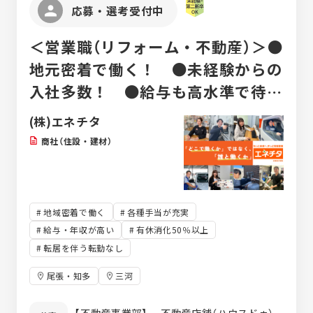
応募・選考受付中
寄り駅]扶桑駅 ・auショップ尾張旭／愛知県
尾張旭市新居町上の田26 [最寄り駅]尾張
＜営業職（リフォーム・不動産）＞●
旭駅 ・auショップアピタ長久手／愛知県長久
手市戸田谷901-1 アピタ長久手1F [最寄
地元密着で働く！ ●未経験からの
り駅]杁ケ池公園駅 ・auショップ稲沢／愛知
入社多数！ ●給与も高水準で待遇
県稲沢市船橋町花の木 1169-1 [最寄り駅]
国府宮駅 ・auショップ尾西／愛知県一宮市三
も充実！ ●ライフワークバランス
(株)エネチタ
条字賀70 [最寄り駅]開明駅 ・auショップ
大切に！
春日井市民病院前／愛知県春日井市南下原町
商社（住設・建材）
4-2-10 [最寄り駅]春日井駅(中央本線) ・
auショップイオン三好／愛知県みよし市三好
町青木91 2F [最寄り駅]米野木駅 ・auシ
ョップ豊田梅坪／愛知県豊田市東梅坪町8-7-
地域密着で働く
各種手当が充実
3 [最寄り駅]梅坪駅 ・auショップ豊田浄水
／愛知県豊田市浄水町南平69-1 [最寄り
給与・年収が高い
有休消化50％以上
駅]浄水駅 ・auショップ岡崎北／愛知県岡崎
転居を伴う転勤なし
市井田町4丁目57-1 [最寄り駅]北岡崎駅 ・
auショップ碧南中央／愛知県碧南市栄町3丁
尾張・知多
三河
目56 [最寄り駅]碧南中央駅 ・auショップ
蒲郡／愛知県蒲郡市竹谷町字中野2-1 [最
【不動産事業部】 不動産店舗（ハウスドゥ）