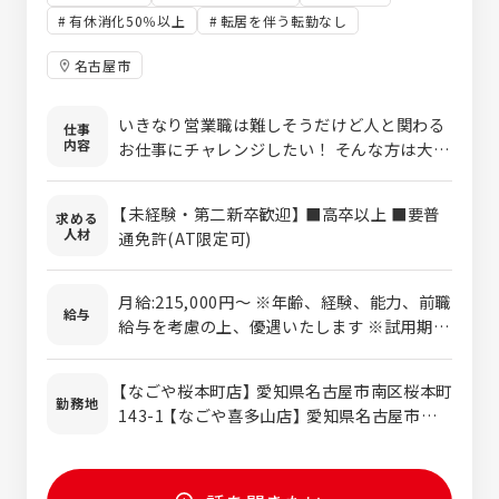
有休消化50％以上
転居を伴う転勤なし
名古屋市
いきなり営業職は難しそうだけど人と関わる
仕事
内容
お仕事にチャレンジしたい！ そんな方は大歓
迎です！ ■個人宅への福祉用具の配送 車い
すや手すりなど、ご購入・レンタルいただい
【未経験・第二新卒歓迎】 ■高卒以上 ■要普
求める
たお客様宅へ商品を配送いただきます。 軽量
人材
通免許(AT限定可)
商品～大型商品まで様々ですが、大型商品の
配送の際は 複数人のスタッフで対応となりま
すのでご安心ください♪ ■フィッティング・
月給:215,000円〜 ※年齢、経験、能力、前職
給与
微調整 置き型手すりや、歩行器の高さの調整
給与を考慮の上、優遇いたします ※試用期間
など、お客様に合わせてフィッティング お客
あり（3ヶ月間）待遇は同条件 ※残業代は1分
様の介護に際するお困りごと・お悩みのご相
単位で支給
【なごや桜本町店】 愛知県名古屋市南区桜本町
談に乗っていただきます。 各分野のエキスパ
勤務地
143-1 【なごや喜多山店】 愛知県名古屋市守
ートが在籍しているため、配送先で専門的な
山区喜多山南21-18 アモール喜多山1-C
問い合わせを受けた場合も、 すぐに社内で相
談・解決することができますのでご安心くだ
さい！ 業界未経験者がたくさん活躍中の職場