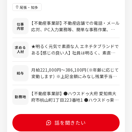
ョップ岐南／岐阜県羽島郡岐南町上印食4-
尾張・知多
151 [最寄り駅]細畑駅 ・auショップ高山
／岐阜県高山市上岡本町3-341 [最寄り駅]
【不動産事業部】 不動産店舗での電話・メール
仕事
高山駅 ・auショップ松阪／三重県松阪市川井
内容
応対、PC入力業務等、簡単な事務作業、市役
町473-1 [最寄り駅]松阪駅 ・auショップ
所（役場）への調査をお願いします。 未経験で
鵜方／三重県志摩市阿児町鵜方1622-2 [最
も先輩が一つずつ丁寧に指導、サポート◎ 実
寄り駅]鵜方駅 ・auショップ久居／三重県津
★明るく元気で素直な人 エネチタブランドで
求める
務経験がない方やブランクがある方なども大
市久居明神町75-2 [最寄り駅]久居駅 ・au
人材
ある【感じの良い人】 社員は明るく、素直な人
歓迎です◎ どこにお願いしても商品・価格は
ショップ宇治山田／三重県伊勢市岩淵3-5-1
が多いです。 まずは素直に受け入れてやって
同じです。 だからこそ【人】で選んで頂ける会
[最寄り駅]宇治山田駅
みる、それからどうするかを考える姿勢を重
社を目指しております！ お客様のお役に立ち
月給221,000円～386,100円（※年齢に応じて
要と考えています。 ★すぐに行動できる人 一
給与
たいという気持ちを一番に業務に取り組んで
変動します） ※上記金額にみなし残業手当含
般的な企業に比べ、更にスピード感が重視さ
頂ける方大歓迎です！！
む（20時間分/26,650円～） 超過分は別途支給
れています。日々の業務はもちろん、お客様
します。 賞与 年3回（4月・7月・12月） 昇
への対応、業務改善、あらゆる場面でスピー
【不動産事業部】 ●ハウスドゥ大府 愛知県大
給 年1回（4月） 平均年収 648万円（2025年
勤務地
ド感を求めています。 業務を早く終わらせる
府市桃山町1丁目223番地1 ●ハウスドゥ東海
実績） 業界トップクラスの年収です！ ※愛
のではなく、まずはすぐに取り掛かって報告
愛知県東海市富木島町外面6-4 ●ハウスドゥ
知県の平均年収524万円、岐阜県の平均年収
をたくさんしてくれればOKです！ ★チーム
東浦・阿久比 愛知県知多郡東浦町緒川下出口
464万円、三重県の平均年収481万円 ◇イン
で助け合える人 能力や知識・経験は一切問い
24番1 ●ハウスドゥ常滑 愛知県常滑市栄町二
センティブあり ◇ 交通費支給 （ガソリン代
話を聞きたい
ません！ エネチタではチームワークを最も大
丁目1 ●ハウスドゥ知多 愛知県知多市清水が
を基本とし、上限37,920円まで支給） ◇ 雇用
切にしています！ 自分１人で成果を出すより