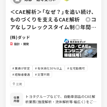
＜CAE解析＞「なぜ？」を追い続け、
ものづくりを支えるCAE解析 ◎コ
アなしフレックスタイム制◎年間休
日121日
(株)ダッド
設計・開発
業績が安定
有休消化50％以上
在宅勤務可
経験者優遇
文理不問
三河
トヨタグループなどで、自動車部品のCAE解
仕事
内容
析業務（強度解析・流体解析等 幅広く）をご担
当頂きます。 自動車部品等を生産する前に、