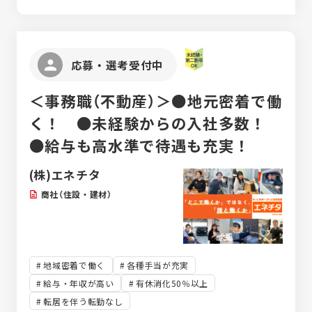
・auショップイオンモール豊川／愛知県豊川
フォーム事業部】 ●エネチタ半田常滑ショー
最大級★ 知多半島・三河エリアに店舗を展開
市白鳥町兎足1-16 [最寄り駅]八幡駅(愛知
ルーム 愛知県半田市出口町1丁目216-9 ●エ
している地域密着型企業です。 不動産事業：
県) ・auショップ可児／岐阜県可児市中恵土
ネチタ東海知多ショールーム 愛知県東海市富
13店舗展開 リフォーム事業部：４店舗展開
2288-8 [最寄り駅]新可児駅 ・auショップ
木島町伏見4丁目17-5 ●エネチタ大府東浦シ
★創業以来黒字経営★ 前期で売上173億円を
応募・選考受付中
中津川／岐阜県中津川市東宮町1-26 [最寄
ョールーム 愛知県大府市桃山町1-223-1 ●エ
突破、まだまだ成長を続けています！！
り駅]中津川駅 ・auショップ恵那／岐阜県恵
ネチタ刈谷知立ショールーム 愛知県刈谷市稲
那市長島町正家2-2-29 [最寄り駅]恵那駅
＜事務職（不動産）＞●地元密着で働
場町三丁目201番 ★エネチタでは転居を伴う
・auショップイオンタウン岐阜北方／岐阜県
異動はありませんのでご安心ください★
く！ ●未経験からの入社多数！
本巣郡北方町曲路東3-1-1 [最寄り駅]イオ
●給与も高水準で待遇も充実！
ンタウン岐阜北方 ・auショップ各務原いちょ
う通り／岐阜県各務原市那加不動丘1-35-1
[最寄り駅]各務原市役所前駅 ・UQスポッ
(株)エネチタ
トイオンモール大垣／岐阜県大垣市外野2-
商社（住設・建材）
100 [最寄り駅]美濃青柳駅 ・auショップ
美濃加茂／岐阜県美濃加茂市田島町3-7-6
[最寄り駅]美濃太田駅 ・auショップ マーサ
21／岐阜県岐阜市正木中1-2-1 マーサ21 東
館3Ｆ [最寄り駅]正木マーサ駅 ・auショッ
地域密着で働く
各種手当が充実
プ瑞浪／岐阜県瑞浪市一色町6-52 [最寄り
給与・年収が高い
有休消化50％以上
駅]瑞浪駅 ・auショップ岐阜茜部／岐阜県岐
転居を伴う転勤なし
阜市茜部本郷1-9 [最寄り駅]岐南駅 ・auシ