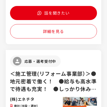
務例】 ● ボディー系プレス金型設計 ボンネッ
したいでもOK！ ●キャリアチェンジも歓迎
的には他のトヨタグループ会社及び関連会社
トやドア等の車のボディを生産するためのプ
します！ 金融系営業、ドラッグストア・家電
（トヨタ車体、デンソーなど）で勤務する可能
レス金型と呼ばれる設備を設計します。 「こ
話を聞きたい
量販店の販売員等、未経験入社の社員の前職
性もあります。 ※愛知県外への異動はありま
のボディのデザインであればいくつ工程が必
は様々。 エンジニアとしてのスキルも大事で
せん。 客先常駐＝派遣と思われる方も多いか
要で、こんな金型で…」など、 実際に車のボ
すが、プロジェクトをチームとして動かして
と思いますが、当社の場合は委託・請負業務
ディが製造できるところまで完結することが
いくので、 周りとのコミュニケーションを取
詳細を見る
なので、トヨタ自動車工場内にシークスのオ
ミッションです。 ● 運転支援システム開発
れる方を重視しています！
フィスがあるというイメージです。
「次の新型車やモデルチェンジではこんな機
能にしたい」というトヨタ自動車の企画を踏
まえ、 「この部品とシステムの組み合わせで
あれば、この仕様にしなければ」を考えま
す。 実際に回路設計やプログラミングをする
応募・選考受付中
部品メーカーに向けて、指示書を作って流し
ていくところまでが担当領域です。 ●車載電
＜施工管理(リフォーム事業部）＞●
子部品搭載設計 「トヨタ自動車」の開発の企画
に合わせて、 次期型車両へ搭載するECU・セ
地元密着で働く！ ●給与も高水準
ンサ等の車載用電子部品を様々な要件を考慮
で待遇も充実！ ●しっかり休みも
して配置します。 「ここにボルトの穴をつけ
て、角度はこれくらい。振動があっても外れ
取って、ライフワークバランス大切
(株)エネチタ
ないように、強度はこれくらいで…」といっ
に！
た細かい要件を考慮しながら、部品の配置を
商社（住設・建材）