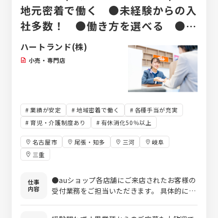
地元密着で働く ●未経験からの入
社多数！ ●働き方を選べる ●給
与も高水準で待遇も充実！
ハートランド(株)
小売・専門店
業績が安定
地域密着で働く
各種手当が充実
育児・介護制度あり
有休消化50％以上
名古屋市
尾張・知多
三河
岐阜
三重
●auショップ各店舗にご来店されたお客様の
仕事
内容
受付業務をご担当いただきます。 具体的に
は、携帯料金プランの見直しや新規契約、機
種変更の手続きのご案内を担当いただきま