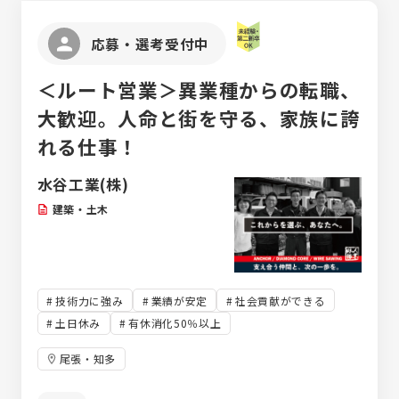
い」など、その内容は多岐にわたります。
年収：5,019,288円（各種手当含）
▼STEP2：シミュレーションと分析 専門の
応募・選考受付中
解析ソフトを使い、PC上で精密なシミュレー
ションを実施します。 例えば、鋳造工程で金
＜ルート営業＞異業種からの転職、
属が均一に固まるか（熱解析）といった現象を
データとして可視化・分析します。
大歓迎。人命と街を守る、家族に誇
れる仕事！
水谷工業(株)
建築・土木
技術力に強み
業績が安定
社会貢献ができる
土日休み
有休消化50％以上
尾張・知多