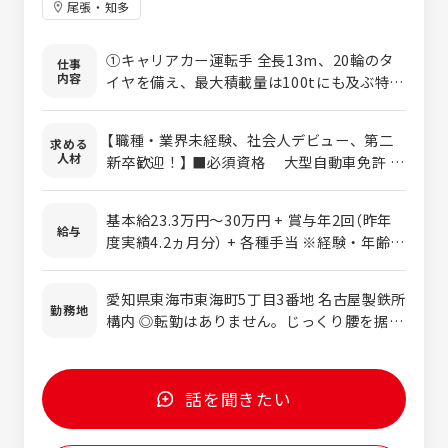
尾張・知多
①キャリアカー運転手 全長13m、20輪のタ
仕事
内容
イヤを備え、最大積載量は100tにも及ぶ特殊
な大型車両（キャリアカー）を運転し、重さ
10t～20tのコイル（数ミリに薄く伸ばした鉄
【職種・業界未経験、社会人デビュー、第二
求める
板をロール状に巻き取った製品）を倉庫から
人材
新卒歓迎！】 ■必須資格 大型自動車免許
出荷船まで運ぶ業務です。 ②大型ダンプ運転
※内定後の取得でも構いません。 取得費
手 積載量10t～40tの大型ダンプで鉄鉱石・
用は会社が負担いたします。 ■求める人物像
石炭などの鉄の原料、鉄を延べ棒の状態に固
基本給23.3万円～30万円 + 賞与年2回（昨年
安全ルールを順守できる方 同僚とコミュ
給与
めた鋳物銑やスクラップを輸送する仕事で
度実績4.2ヵ月分） + 各種手当 ※経験・年齢・
ニケーションをしっかり取れる方 前向きに
す。一般的なダンプカーはもちろん、荷台を
能力などを考慮して加給優遇します。 <月給
業務に取り組める方 ※学歴不問。就業ブ
切り離せるタイプのダンプやトレーラーのよ
に+される各種手当> ■過勤務手当（平均残業
ランクも問いません。
愛知県東海市東海町5丁目3番地 名古屋製鉄所
うに運転席が首振り式になっているダンプな
時間20時間、月3～4万円程度） ■深夜手当
勤務地
構内 ◎転勤はありません。じっくり腰を据え
ど、多種多様な車両を運転することが可能で
（月2万円程度） ■交替手当 （月2万円程度）
て働けます。 ◎駐車場完備！マイカー通勤
す。 【業務の特徴】 製鉄所内の決められたル
■役職手当 <年収モデルケース> 20代 480
OKです。 ◎U・Iターン歓迎！
ートを巡回すること、所内の自動車の制限速
万円～570万円 30代 570万円～650万円 40
度は20km/hから40km/hに設定されている
代 650万円～710万円 ※上記金額は新卒採
話を聞きたい
こと、さらに作業車両が最優先されることか
用者の一例です。あくまでモデル年収となり
ら、大型自動車の運転が初めての方でも安心
ます。