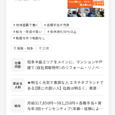
確定させます。
地域密着で働く
各種手当が充実
給与・年収が高い
有休消化50％以上
転居を伴う転勤なし
尾張・知多
三河
知多半島エリアをメインに、マンションや戸
仕事
内容
建て（自社買取物件）のリフォーム・リノベー
ション工事の施工管理をお任せいたします。
一人当たり5件程度の案件を並行して管理し
★明るく元気で素直な人 エネチタブランドで
求める
ていただきます。 【具体的な業務内容】 ■営
人材
ある【感じの良い人】 社員は明るく、素直な人
業が契約してきた物件に対し、リフォーム仕
が多いです。 まずは素直に受け入れてやって
様の打ち合わせから参加 ■メーカーとの現地
みる、それからどうするかを考える姿勢を重
調査や打ち合わせに同行し、その後の施工管
月給317,850円～582,250円＋各種手当＋賞
要と考えています。 ★すぐに行動できる人 一
給与
理業務 ■指示書作成や商品発注などの段取り
与年3回＋インセンティブ（年齢・経験によっ
般的な企業に比べ、更にスピード感が重視さ
を行い、現場の進捗管理を実施 【働き方】内
て変動いたします） ※上記金額にみなし残業