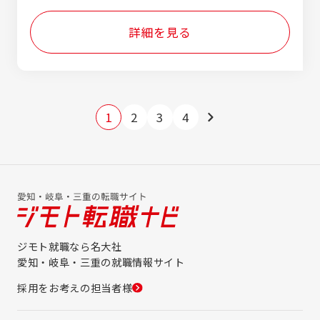
丘1丁目1712番 ●ハウスドゥ半田中央 愛知
保険 ◇ 厚生年金 ◇ 労災保険 ◇ 健康保険
もチームで助け合って店舗の目標を達成して
県半田市星崎町3丁目22-9 ●ハウスドゥ半田
いく、チームとしての成果・成長を大切にし
詳細を見る
武豊 愛知県半田市青山4丁目4-14 ◆ハウスド
ています！！
ゥ 刈谷R155 愛知県刈谷市稲場町5-612 ★エ
ネチタでは転居を伴う異動はありませんので
ご安心ください★
1
2
3
4
ジモト就職なら名大社
愛知・岐阜・三重の就職情報サイト
採用をお考えの担当者様