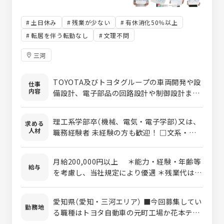
土日休み
残業が少ない
有休消化50％以上
転居を伴う転勤なし
文理不問
三河
TOYOTA及びトヨタグループの車両開発や設
仕事
内容
備設計、電子部品の回路設計や制御設計ま
で、様々な設計・開発を行っており、各部門
の自動車開発技術者として設計等の業務に携
理工系学部卒（機械、電気・電子学部）又は、
求める
わっていただきます。 ●車体技術部門 ・ボデ
人材
職務経験者 未経験の方も歓迎！ □文系・理
ィー系プレス金型設計 ・ボディー系プレス工
系不問、未経験OK！ （未経験の方は、キャリ
程設計 ・ボディー系プレス工程整備 ●先進
ア形成のため29歳まで：若年層の長期キャリ
技術部門 ・運転支援システム開発 ・車載電
月給200,000円以上 ＊能力・経験・年齢等
ア形成を図るため、年齢を制限した募集を行
給与
子制御ユニット開発 ・車載電子制御ユニット
を考慮し、当社規定により優遇 ＊残業代は別
なっています） □自動車に興味のある方 □自
評価 ・車両ノイズ実験評価 ●搭載技術部門
途支給となります。 固定残業代制は採用して
動車に興味がなくても、技術を覚えようとす
・車載電子部品搭載設計 ・車両機能系部品開
おりません。 ＜モデル年収（残業月16h想定）
るチャレンジ精神をお持ちの方 □コミュニケ
愛知県（愛知・三河エリア） ■今回募集してい
発 ・ワイヤーハーネス回路設計 ・ワイヤー
＞ ・年収470万円/30歳（入社8年目） ・年収
勤務地
ーションを取り連携して仕事を進めることに
る職種はトヨタ自動車の元町工場か花本テク
ハーネス経路設計 ・始動充電系部品開発 【業
620万円/40歳（入社18年目）
興味のある方 □ワークライフバランスを改善
ニカルセンターでの勤務となります。 ※将来