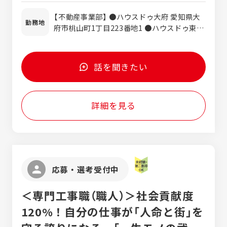
れています。日々の業務はもちろん、お客様
勤：外勤＝3:7程度の割合/残業は35h以内/社
手当含む（35時間分/58,110～73,720円） 超
への対応、業務改善、あらゆる場面でスピー
【不動産事業部】 ●ハウスドゥ大府 愛知県大
用車貸与あり 【教育体制について】OJTで3ヵ
過分は別途支給します。 【モデル年収】 2年
勤務地
ド感を求めています。 業務を早く終わらせる
府市桃山町1丁目223番地1 ●ハウスドゥ東海
月程度を目安に、先輩・上司が丁寧に指導い
目 540万円程度 5年目 850万円程度 賞
のではなく、まずはすぐに取り掛かって報告
愛知県東海市富木島町外面6-4 ●ハウスドゥ
たします。 【必須】建築・建設業界での就業経
与 年3回（4月・7月・12月） 昇給 年1回（4
をたくさんしてくれればOKです！ ★チーム
東浦・阿久比 愛知県知多郡東浦町緒川下出口
験がある方（職種は問わず） ・2級建築施工管
月） 平均年収 648万円（2025年実績） 業界
で助け合える人 能力や知識・経験は一切問い
24番1 ●ハウスドゥ常滑 愛知県常滑市栄町二
理技士 ・2級建築士 【歓迎】 ■和気あいあい
トップクラスの年収です！ ※愛知県の平均年
話を聞きたい
ません！ エネチタではチームワークを最も大
丁目1 ●ハウスドゥ知多 愛知県知多市清水が
とコミュニケーションが取れる方 ■施工管理
収524万円、岐阜県の平均年収464万円、三
切にしています！ 自分１人で成果を出すより
丘1丁目1712番 ●ハウスドゥ半田中央 愛知
ご経験者 ★ベテランも歓迎します！
重県の平均年収481万円 ◇インセンティブあ
もチームで助け合って店舗の目標を達成して
県半田市星崎町3丁目22-9 ●ハウスドゥ半田
り ◇交通費支給 （ガソリン代を基本とし、
いく、チームとしての成果・成長を大切にし
詳細を見る
武豊 愛知県半田市青山4丁目4-14 ◆ハウスド
上限37,920円まで支給） ◇雇用保険 ◇厚生年
ています！！
ゥ 刈谷R155 愛知県刈谷市稲場町5-612
金 ◇労災保険 ◇健康保険
応募・選考受付中
＜専門工事職（職人）＞社会貢献度
120%！自分の仕事が「人命と街」を