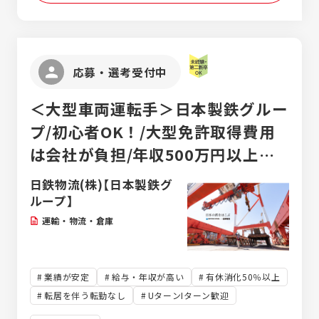
応募・選考受付中
＜大型車両運転手＞日本製鉄グルー
プ/初心者OK！/大型免許取得費用
は会社が負担/年収500万円以上可
能/有給取得率95%以上/転勤なし
日鉄物流(株)【日本製鉄グ
ループ】
運輸・物流・倉庫
業績が安定
給与・年収が高い
有休消化50％以上
転居を伴う転勤なし
UターンIターン歓迎