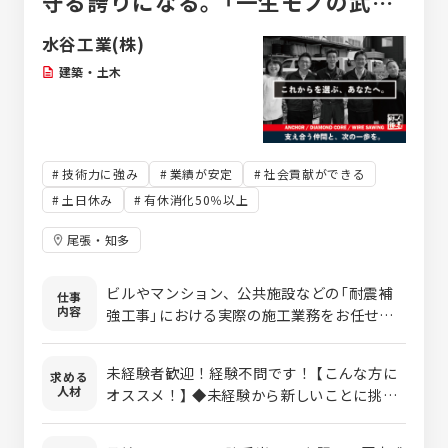
守る誇りになる。「一生モノの武
器」が手に入る仕事！
水谷工業(株)
建築・土木
技術力に強み
業績が安定
社会貢献ができる
土日休み
有休消化50％以上
尾張・知多
ビルやマンション、公共施設などの「耐震補
仕事
内容
強工事」における実際の施工業務をお任せし
ます。 地震から人々の命と街を守る、非常に
社会的貢献度の高いモノづくりの仕事です。
未経験者歓迎！経験不問です！ 【こんな方に
求める
具体的には・・・ ・鉄骨やコンクリートを用
人材
オススメ！】 ◆未経験から新しいことに挑戦
いた建物の補強作業 ※既存のコンクリート
したい方 ◆学歴不問、次のキャリアを見つけ
と鉄筋で構成された柱と梁にボルトを打ち込
たい方 ◆経験を活かして、キャリアアップし
む作業です ・施工に必要な機材の準備や片付