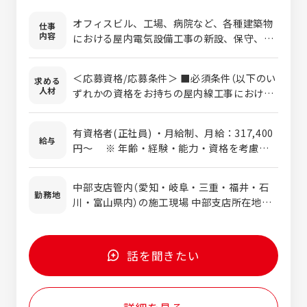
オフィスビル、工場、病院など、各種建築物
仕事
内容
における屋内電気設備工事の新設、保守、改
修工事を担当していただきます。工事の見積
もり・工事の工程管理・資材管理・安全管
＜応募資格/応募条件＞ ■必須条件（以下のい
求める
理・労務管理・原価管理・品質管理などを通
人材
ずれかの資格をお持ちの屋内線工事における
じて、現場のモチベーション・生産性を高め
施工管理実務経験者） ・1級電気工事施工管理
ていく役割です。ゼネコンや工事業者、施主
技士、1級電気工事施工管理技士補、または2
など、様々な関係者との折衝も担当していた
有資格者(正社員) ・月給制、月給：317,400
級電気工事施工管理技士 ※40歳以上の方は
給与
だきます。 物件の規模は数百万円から数十億
円～ ※ 年齢・経験・能力・資格を考慮の
「1級電気工事施工管理技士」保有が必須とな
円と様々です。あなたのキャリアに応じた工
上決定します。 ・賞与：年2回（6月・12月）
ります。 ■歓迎条件 ・電気主任技術者第3種
事に携わりながら、ステップアップできま
・想定年収：673万円～1,123万円 【年収例】
の資格保持 ・現場代理人の経験のある方 ■
中部支店管内（愛知・岐阜・三重・福井・石
す。入社2～3年は、社内のルールや関電工の
25歳/673万円、30歳/723万円、35歳/945
勤務地
求める人材像 ・チャレンジ精神・好奇心旺盛
川・富山県内）の施工現場 中部支店所在地：
仕事のスタイルを学んでいただく期間と考え
万円、40歳/1,026万円、45歳/1,123万円
な方 ・目的意識・実行力のある方 ・コミュ
愛知県名古屋市中区栄1-2-7 名古屋東宝ビル
ています。じっくり腰を落ち着けて仕事に取
※ 上記は目安としての年収例です。能力・経
ニケーション能力の高い方
6階 （最寄駅：伏見駅、徒歩5分） ※転勤：工
り組んでください。
験・資格により上下する可能性があります。
事対応で他県に出張の可能性有り（特に静
話を聞きたい
岡・長野県） 受動喫煙対策：屋内執務フロア
全面禁煙