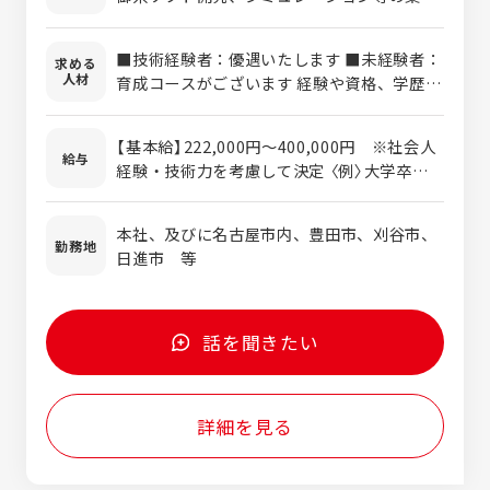
・家電製品や各種検査装置、ロボットに関わ
る制御ソフト等、様々な製品の組込制御～開
■技術経験者：優遇いたします ■未経験者：
求める
発業務 ・オリジナル検査装置等、自社製品開
人材
育成コースがございます 経験や資格、学歴
発業務 ・PCアプリケーション開発 【開発環
(出身学科)等、すべて不問です。 「ものづく
境】 ■使用言語：Ｃ、Ｃ++、C＃、
りに興味がある方」、「向上心のある方」を積
python 等 ■使用マイコン：Renesas、
【基本給】222,000円～400,000円 ※社会人
極的に採用しています。 ポイントとしては、
給与
STマイコン、NXP 等
経験・技術力を考慮して決定 〈例〉大学卒：
積極性、協調性、コミュニケーション能力等
222,000円～ 大学院卒：242,000円～
の人柄を重視しています。
学歴不問です！ 短大・専門学校卒の
本社、及びに名古屋市内、豊田市、刈谷市、
方も歓迎！
勤務地
日進市 等
話を聞きたい
詳細を見る