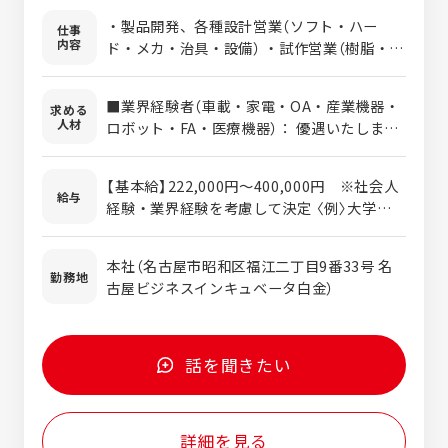
‧製品開発、各種設計営業（ソフト‧ハー
仕事
内容
ド‧メカ‧治具‧設備） ‧試作営業（樹脂‧金
属‧ゴム‧基板‧治具・金型） ‧量産営業 ：
部品受注（樹脂部品・金属部品・ゴム部品・
■業界経験者（車載・家電・OA・産業機器・
求める
基板） ‧製品Assy受注 ‧金型受注
人材
ロボット・FA・医療機器）： 優遇いたします
■その他の営業経験 ： 積極的に採用いたし
ます
【基本給】222,000円～400,000円 ※社会人
給与
経験・業界経験を考慮して決定 〈例〉大学卒：
222,000円～ 大学院卒：242,000円～
学歴不問です！ 短大・専門学校卒の
本社（名古屋市昭和区福江二丁目9番33号 名
方も歓迎！
勤務地
古屋ビジネスインキュベータ白金）
話を聞きたい
詳細を見る