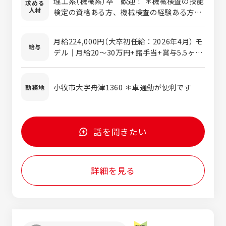
理工系（機械系）卒 歓迎！ ＊機械検査の技能
求める
電気組立：産業用機械装置の機内配線・制御
人材
検定の資格ある方、機械検査の経験ある方が
盤の組立 施工管理：搬入・据付・試運転まで
経験を活かせます。 お客様の要望に合わせた
の工程管理や安全管理 ーーーー 産機システ
オーダーメイド製品の検査業務となりますの
ム事業：プラント装置・防音設備・消音設備
月給224,000円（大卒初任給：2026年4月） モ
で、 仕事に飽きが来ることもなく、日々スキ
給与
（サイレンサー） 成形機事業（ゴム射出成形
デル｜月給20～30万円+諸手当+賞与5.5ヶ月
ルアップでき資格取得もできる環境です。 コ
機）：自社の製品を直接エンドユーザーの工
（2025年実績） ＊経験・能力により考慮優遇
ミュニケーション能力のある、積極的に仕事
場に設置 自動化事業：様々な自動化設備、画
いたします ＊残業手当は別途支給いたします
を行う元気のある人
像検査設備を客先の工場へ設置 ※機械器具設
＊交通費別途支給します（上限50,000円） ＊
小牧市大字舟津1360 ＊車通勤が便利です
勤務地
置工事の施工管理技士、有資格者を歓迎して
資格手当別途支給します（上限10,000円）
います。
話を聞きたい
詳細を見る