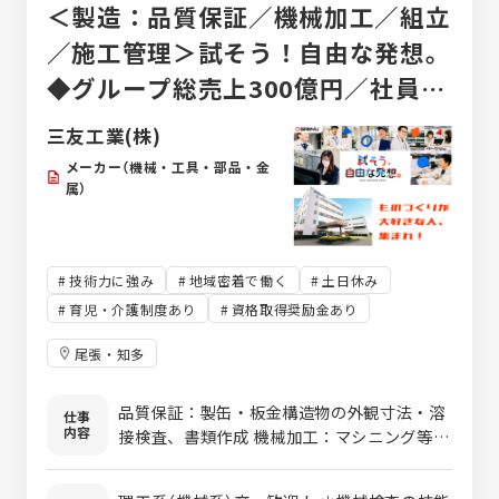
＜製造：品質保証／機械加工／組立
／施工管理＞試そう！自由な発想。
◆グループ総売上300億円／社員数
900名／土日休み／年間休日120
三友工業(株)
日！
メーカー（機械・工具・部品・金
属）
技術力に強み
地域密着で働く
土日休み
育児・介護制度あり
資格取得奨励金あり
尾張・知多
品質保証：製缶・板金構造物の外観寸法・溶
仕事
内容
接検査、書類作成 機械加工：マシニング等プ
ログラム・機械加工による部品製作 機械組
立：産業用機械装置の組立・現地施工管理等