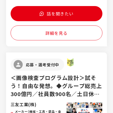
10,000円）
話を聞きたい
詳細を見る
応募・選考受付中
＜画像検査プログラム設計＞試そ
う！自由な発想。◆グループ総売上
300億円／社員数900名／土日休み
／年間休日120日！
三友工業(株)
メーカー（機械・工具・部品・金