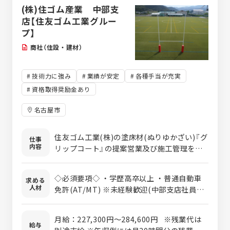
資格・家族手当充実◇住友ゴム工業
(株)住ゴム産業 中部支
の安定基盤
店【住友ゴム工業グルー
プ】
商社（住設・建材）
技術力に強み
業績が安定
各種手当が充実
資格取得奨励金あり
名古屋市
住友ゴム工業(株)の塗床材(ぬりゆかざい)『グ
仕事
内容
リップコート』の提案営業及び施工管理を行
っていただきます。 専門用語が飛び交う業界
だからこそ、入社後すぐに一人でお任せする
◇必須要項◇ ・学歴高卒以上 ・普通自動車
求める
ことはありません。 入社後の半年間は業務内
人材
免許(AT/MT) ※未経験歓迎(中部支店社員の8
容や商材を学ぶことからスタートし、先輩の
割が未経験者でした) ※就業ブランク不問 ※
案件に同行し少しずつ案件を引き継ぎなが
転職回数不問 ◇歓迎要項◇ ・営業職のご経
ら、2～3年かけて一連の流れを覚えて一人立
月給：227,300円～284,600円 ※残業代は
験のある方 ・建築業界でのご経験のある方
給与
ちしていきます。 通勤及び業務で使用する専