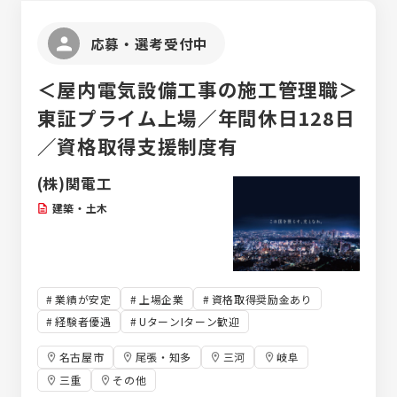
応募・選考受付中
＜屋内電気設備工事の施工管理職＞
東証プライム上場／年間休日128日
／資格取得支援制度有
(株)関電工
建築・土木
業績が安定
上場企業
資格取得奨励金あり
経験者優遇
UターンIターン歓迎
名古屋市
尾張・知多
三河
岐阜
三重
その他