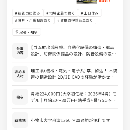
技術力に強み
地域密着で働く
土日休み
育児・介護制度あり
資格取得奨励金あり
尾張・知多
【ゴム射出成形機、自動化設備の構造・部品
仕事
内容
設計、防衛関係備品の設計、防音設備の設
計】 ・装置の構造設計 ・製作部品の設計 ・２
D/３D CADの設計
理工系（機械・電気・電子系）卒、歓迎！ ＊装
求める
人材
置の構造設計 2D/3D CADの経験が活かせま
す！ お客様の要望に合わせたオーダーメイド
品の設計となりますので、 仕事に飽きが来る
月給224,000円（大卒初任給：2026年4月） モ
こともなく、日々スキルアップできる環境で
給与
デル｜月給20～30万円+諸手当+賞与5.5ヶ月
す。
（2025年実績） ＊経験・能力により考慮優遇
いたします。 ＊残業手当は別途支給いたしま
す ＊交通費別途支給いたします（上限50,000
小牧市大字舟津1360 ＊車通勤が便利です
勤務地
円） ＊資格手当別途支給いたします（上限