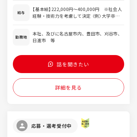
AltiumDesigner、Quadcept、
りに興味がある方」、「向上心のある方」を積
Protel99SE、OrCAD、ISE 等
【基本給】222,000円～400,000円 ※社会人
極的に採用しています。 ポイントとしては、
給与
経験・技術力を考慮して決定 〈例〉大学卒：
積極性、協調性、コミュニケーション能力等
222,000円～ 大学院卒：242,000円～
の人柄を重視しています。
学歴不問です！ 短大・専門学校卒の
本社、及びに名古屋市内、豊田市、刈谷市、
方も歓迎！
勤務地
日進市 等
話を聞きたい
詳細を見る
応募・選考受付中