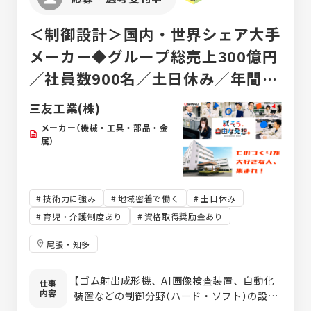
＜制御設計＞国内・世界シェア大手
メーカー◆グループ総売上300億円
／社員数900名／土日休み／年間休
日120日！
三友工業(株)
メーカー（機械・工具・部品・金
属）
技術力に強み
地域密着で働く
土日休み
育児・介護制度あり
資格取得奨励金あり
尾張・知多
【ゴム射出成形機、AI画像検査装置、自動化
仕事
内容
装置などの制御分野（ハード・ソフト）の設計
やロボットティーチングなど】 制御設計は電