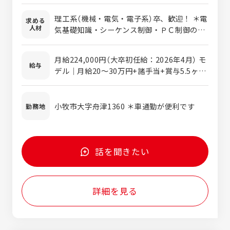
気回路の設計からプログラミングを行ない、
理工系（機械・電気・電子系）卒、歓迎！ ＊電
求める
設備を動作・デザインさせるというもので
人材
気基礎知識・シーケンス制御・ＰＣ制御の経
す。 設備の頭脳である制御盤の設計から、動
験が活かせます！ お客様の要望に合わせたオ
作のプログラム開発までを手がけます。 制御
ーダーメイド品の設計となりますので、 仕事
設計の工夫ひとつで設備の能力が向上し、自
月給224,000円（大卒初任給：2026年4月） モ
に飽きが来ることもなく、日々スキルアップ
給与
動化には不可欠な存在。 制御設計と言って
デル｜月給20～30万円+諸手当+賞与5.5ヶ月
できる環境です。
も、当社では「成形機事業」「自動化事業」によ
（2025年実績） ＊経験・能力により考慮優遇
って扱う製品はさまざま。 エンジニアとして
いたします ＊残業手当は別途支給いたします
自社ブランド製品を作り上げていくことで、
＊交通費別途支給します（上限50,000円） ＊
小牧市大字舟津1360 ＊車通勤が便利です
勤務地
キャリアアップできる環境です！ ●各種制御
資格手当別途支給します（上限10,000円）
装置設計 ●PLC／PCソフト設計 ●ロボット
プログラム作成及び教示作業 ●IoTシステム
設計 ●装置試運転調整
話を聞きたい
詳細を見る