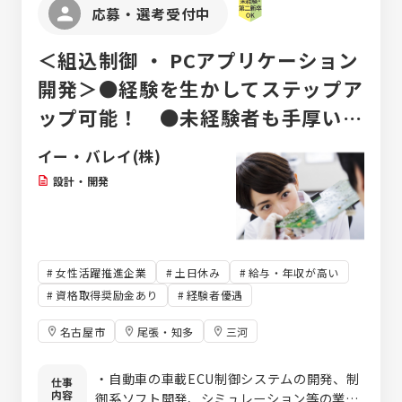
応募・選考受付中
＜組込制御 ・ PCアプリケーション
開発＞●経験を生かしてステップア
ップ可能！ ●未経験者も手厚いフ
ォローでスキルアップ！
イー・バレイ(株)
設計・開発
女性活躍推進企業
土日休み
給与・年収が高い
資格取得奨励金あり
経験者優遇
名古屋市
尾張・知多
三河
・自動車の車載ECU制御システムの開発、制
仕事
内容
御系ソフト開発、シミュレーション等の業務