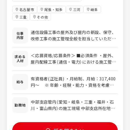
名古屋市
尾張・知多
三河
岐阜
三重
その他
通信設備工事の屋外及び屋内の新設、保守、
仕事
内容
改修工事の施工管理全般を担当していただき
ます。工事の見積り・工事の工程管理・資材
管理・安全管理・労務 管理・原価管理・品
＜応募資格/応募条件＞ ■必須条件 ・屋外、
求める
質管理・事務管理などを通じて、現場のモチ
人材
屋内配線工事（通信・電力）における施工管理
ベーション・生産性を高めていく役割です。
の経験者、または、ルーターやサーバを始め
通信事業者など、様々な関係者との折衝も担
とするＮＷのＳＩ経験者であり、以下のいず
当していただきます。 数百万円から数億円規
有資格者(正社員) ・月給制、月給：317,400
れかの資格をお持ちの方 ・1級電気工事施工
給与
模の工事を手掛けており、あなたのキャリア
円～ ※ 年齢・経験・能力・資格を考慮の
管理技士、1級電気工事施工管理技士補、ま
に応じた工事に携わりながら、ステップアッ
上決定します。 ・賞与：年2回（6月・12月）
たは2級電気工事施工管理技士 ・1級電気通信
プできます。入社2～3年は、社内のルールや
・想定年収：673万円～1,123万円 【年収例】
工事施工管理技士、1級電気通信工事施工管
中部支店管内（愛知・岐阜・三重・福井・石
関電工の仕事のスタイルを学んでいただく期
25歳/673万円、30歳/723万円、35歳/945
勤務地
理技士補、または2級電気通信工事施工管理
川・富山県内）の施工現場 中部支店所在地：
間と考えています。じっくり腰を落ち着けて
万円、40歳/1,076万円、45歳/1,123万円
技士 ※40歳以上の方は「1級電気工事施工
愛知県名古屋市中区栄1-2-7 名古屋東宝ビル
仕事に取り組んでください。
※ 上記は目安としての年収例です。能力・経
管理技士」または「1級電気通信工事施工管理
6階 （最寄駅：伏見駅、徒歩5分） ※転勤：工
験・資格により上下する可能性があります。
技士」の保有が必須となります。 ■歓迎条件
事対応で他県に出張の可能性有り（特に静