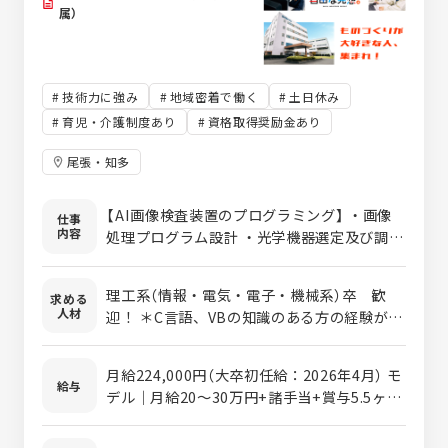
属）
技術力に強み
地域密着で働く
土日休み
育児・介護制度あり
資格取得奨励金あり
尾張・知多
【AI画像検査装置のプログラミング】 ・画像
仕事
内容
処理プログラム設計 ・光学機器選定及び調整
・AIシステム設計 ・装置試運転調整
理工系（情報・電気・電子・機械系）卒 歓
求める
人材
迎！ ＊C言語、VBの知識のある方の経験が活
かせます。 お客様の要望に合わせたオーダー
メイド品の設計となりますので、 仕事に飽き
月給224,000円（大卒初任給：2026年4月） モ
が来ることもなく、日々スキルアップできる
給与
デル｜月給20～30万円+諸手当+賞与5.5ヶ月
環境です。
（2025年実績） ＊経験・能力により考慮優遇
いたします ＊残業手当は別途支給いたします