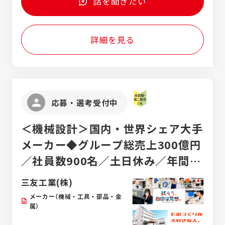
話を聞きたい
・現場代理人の経験者、または、ＣＣＮＰ・
岡・長野県） 受動喫煙対策：屋内執務フロア
ＣＣＩＥ、ＮＷ・ＤＢスペシャリスト ■求め
全面禁煙
る人材像 ・チャレンジ精神・好奇心旺盛な方
・目的意識・実行力のある方 ・コミュニケー
詳細を見る
ション能力の高い方
応募・選考受付中
＜機械設計＞国内・世界シェア大手
メーカー◆グループ総売上300億円
／社員数900名／土日休み／年間休
日120日！
三友工業(株)
メーカー（機械・工具・部品・金
属）