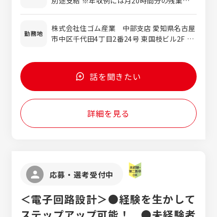
別途支給 ※年収例には月20時間分の残業代を
・建築施工管理技士の資格をお持ちの方 ◇こ
用の社用車を貸与いたします。（直行直帰可）
含みます ※給与は経験や能力などを考慮の
んな方も求めています！◇ ・業績の安定した
<入社後の流れ> ●入社後～半年目● 先輩の
上、決定します ◇年収例◇ 344万円/施工管
企業で働きたい方 ・キャリアアップを目指し
株式会社住ゴム産業 中部支店 愛知県名古屋
案件の同行、カタログ・資料の準備、お取引
理/中途入社1年目/26歳（月給22万円＋賞与2
勤務地
たい方 ・未経験の現場や商材を自発的に学ぶ
市中区千代田4丁目2番24号 東国枝ビル2F ◇
のある企業様へのアポイント取り、現場のル
回+各種手当） 400万円/施工管理/新卒入社4
意欲のある方 ・年間休日や充実した豊富な手
地下鉄名城線/鶴舞線上前津駅、JR鶴舞駅か
ールの把握など業務の基礎や知識を学びま
年目/27歳（月給25万円＋賞与2回+各種手当）
当の保証のもと働きたい方
ら徒歩10分 ◇直行直帰OK ◇業務範囲は、主
す。 ↓ ●半年目～3年目● 身についた基礎を
548万円/施工管理/中途入社3年目/37歳（月給
に愛知・岐阜・三重・静岡西部
もとに、先輩の案件を引き継ぎます。 いきな
33万円＋賞与2回+各種手当） ◇試用期間◇ 3
話を聞きたい
りすべての業務をお任せするのではなく、先
か月 ※試用期間中の待遇に変動はありませ
輩の指導のもと担当をするため、学んだスキ
ん。
ルを現場で活かしつつ、不安点や疑問点を先
詳細を見る
輩に質問しながら知識の定着や現場での実践
を行えます。 ↓ ●3年目～● 現場での実践経
験を積んだのち、既存顧客中心の営業活動や
職人の手配を行います。(新規：既存=1:9)
応募・選考受付中
＜電子回路設計＞●経験を生かして
ステップアップ可能！ ●未経験者