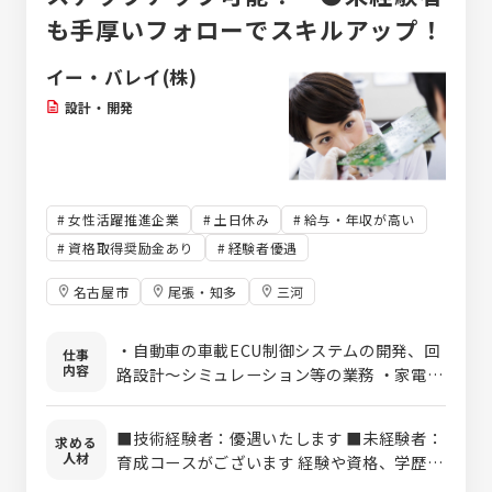
も手厚いフォローでスキルアップ！
イー・バレイ(株)
設計・開発
女性活躍推進企業
土日休み
給与・年収が高い
資格取得奨励金あり
経験者優遇
名古屋市
尾張・知多
三河
・自動車の車載ECU制御システムの開発、回
仕事
内容
路設計～シミュレーション等の業務 ・家電製
品や自社製品である各種検査装置、ロボット
に関わる制御基板の電子回路設計、実装、評
■技術経験者：優遇いたします ■未経験者：
求める
価 及び付随業務と補助 ・オリジナル制御
人材
育成コースがございます 経験や資格、学歴
基板等、自社製品開発業務 【開発環境】
(出身学科)等、すべて不問です。 「ものづく