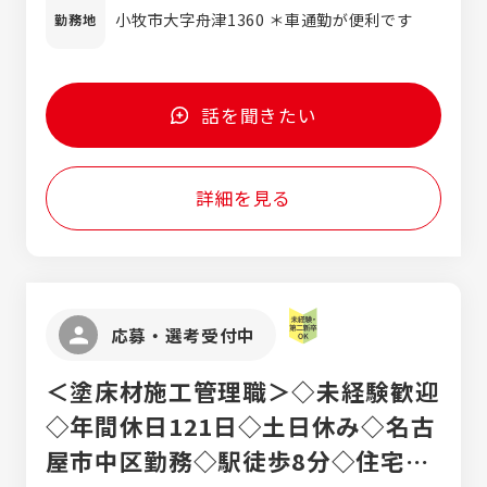
＊交通費別途支給します（上限50,000円） ＊
小牧市大字舟津1360 ＊車通勤が便利です
勤務地
資格手当別途支給します（上限10,000円）
話を聞きたい
詳細を見る
応募・選考受付中
＜塗床材施工管理職＞◇未経験歓迎
◇年間休日121日◇土日休み◇名古
屋市中区勤務◇駅徒歩8分◇住宅・