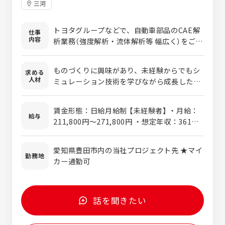
三河
トヨタグループなどで、自動車部品のCAE解
仕事
内容
析業務（強度解析・流体解析等 幅広く）をご担
当頂きます。 自動車部品等を生産する前に、
設計上想定している性能・強度・形状・環境
ものづくりに興味があり、未経験からでもシ
求める
等の妥当性をシミュレーションして、問題点
人材
ミュレーション技術を学びながら成長したい
や改善点を考察します。自動車部品を生産す
方を求めています。 結果に対して「なぜ？」と
るにあたり、無くてはならない、重要な工程
考え続け、試行錯誤を楽しめる探究心や粘り
になります。 多くの方が未経験からご活躍さ
賃金形態：日給月給制 【未経験者】 ・月給：
強さを歓迎。 データ分析だけでなく改善提案
給与
れておりますので、ご安心ください。 【「CAE
211,800円～271,800円 ・想定年収：361万
まで踏み込み、チームやお客様と連携しなが
解析」とは】 一言でいえば、「ものづくりの失
円～515万円（各種手当含） ※想定年収下限
ら主体的に課題解決に取り組める方にご応募
敗を未然に防ぎ、設計を最適化する」仕事で
は、最終学歴が高卒で未経験の方。 ※経験・
いただきたいポジションです。
愛知県豊田市内の当社プロジェクト先 ★マイ
す。 従来は試作品を作って検証していたテス
能力などを考慮の上、決定します。 ＜残業手
勤務地
カー通勤可
トの一部を、コンピュータ上のシミュレーシ
当＞ 有、残業時間に応じて全額支給 【経験
ョンで事前に行なうことで、開発の時間やコ
者】 ・月給：271,800円～355,800円 ・想定
ストを大幅に削減します。 また、強度や熱な
年収：515万円～665万円（各種手当含） ※想
ど、目に見えない現象をデータとして「見え
定年収下限は、最終学歴が大卒で実務経験3
話を聞きたい
る化」します。設計の精度向上や品質改善に
年の方。 ※経験・能力などを考慮の上、決定
貢献する、現代のものづくりに不可欠な役割
します。 ＜残業手当＞ 有、残業時間に応じ