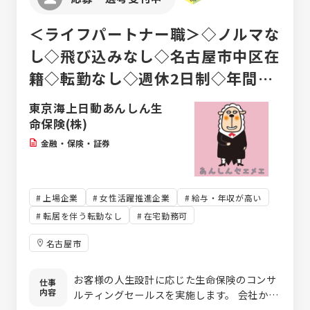
＜ライフパートナー職＞◇ノルマな
し◇飛び込みなし◇名古屋市中区在
籍◇転勤なし◇週休2日制◇年間休
日120日◇働き方はあなた次第◇在
東京海上日動あんしん生
宅ワーク可
命保険(株)
金融・保険・証券
上場企業
女性活躍推進企業
給与・年収が高い
転居を伴う転勤なし
在宅勤務可
名古屋市
お客様の人生設計に応じた生命保険のコンサ
仕事
内容
ルティングセールスを実施します。 会社から
ノルマを課されたり、飛び込み営業を強要さ