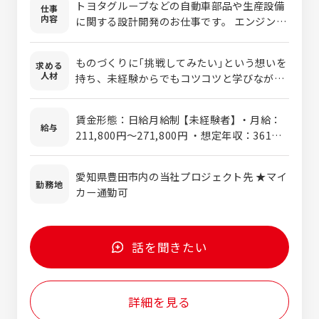
トヨタグループなどの自動車部品や生産設備
仕事
内容
に関する設計開発のお仕事です。 エンジン部
品、コンプレッサー、カーシート、自動車生
産における生産設備（エンジン等の駆動系部
ものづくりに「挑戦してみたい」という想いを
求める
品の加工設備、ボディ溶接設備、部品組付設
人材
持ち、未経験からでもコツコツと学びながら
備）など、幅広く自動車関連製品・設備の設
成長していける方を求めています。 自分で考
計をお任せします。 お客様との仕様打合せか
え、試行錯誤を重ねながら前向きに取り組め
ら構想設計、詳細設計、部品分解図面の作成
賃金形態：日給月給制 【未経験者】 ・月給：
る主体性と、周囲と協力して仕事を進められ
給与
までを一貫して行います。 開発の構想段階
211,800円～271,800円 ・想定年収：361万
るコミュニケーション力をお持ちの方を歓迎
(上流)から担当を任されていることが魅力の
円～515万円（各種手当含） ※想定年収下限
します。 指示を待つのではなく、一歩先を考
一つです。 ＜具体的な仕事内容＞ お客様の
は、最終学歴が高卒で未経験の方。 ※経験・
え、より良い成果を追い求められる方にご応
愛知県豊田市内の当社プロジェクト先 ★マイ
「生産効率を上げたい」「新しい部品を作るた
能力などを考慮の上、決定します。 ＜残業手
勤務地
募いただきたいポジションです。
カー通勤可
めの設備が欲しい」といった様々な声に応
当＞ 有、残業時間に応じて全額支給 【経験
え、アイデアを形にしていく仕事です。 一つ
者】 ・月給：271,800円～355,800円 ・想定
の金型設計から、工場の生産ライン全体ま
年収：515万円～665万円（各種手当含） ※想
で、その規模は様々です。 ▼主な設計対象 ・
定年収下限は、最終学歴が大卒で実務経験3
話を聞きたい
生産設備設計（エンジン部品の加工・組付設
年の方。 ※経験・能力などを考慮の上、決定
備など） ・各種金型設計（プレス、鋳造、鍛
します。 ＜残業手当＞ 有、残業時間に応じ
造） ・車両部品設計（ボデー、シートなど） ＜
て全額支給 【年収例】※2025年度実績 ・大卒
詳細を見る
仕事の流れ＞ ▼STEP1：構想を練る お客様
／未経験での入社 月給：232,000円 賞
の要望をヒアリングし、「どんな設計にする