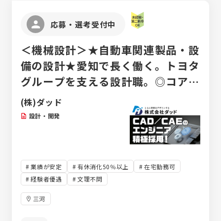
応募・選考受付中
＜機械設計＞★自動車関連製品・設
備の設計★愛知で長く働く。トヨタ
グループを支える設計職。◎コアな
しフレックスタイム制◎年間休日
(株)ダッド
121日
設計・開発
業績が安定
有休消化50％以上
在宅勤務可
経験者優遇
文理不問
三河