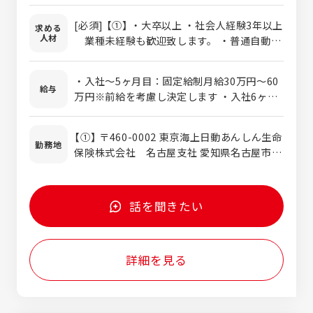
れることはありません。 ●具体的には？●
[必須] 【①】 ・大卒以上 ・社会人経験3年以上
求める
①入社式～本社研修（3日間） 基本的な商品
人材
業種未経験も歓迎致します。 ・普通自動車
知識や業界知識を学びます。 営業経験のな
免許 【②】＜未経験歓迎！＞ [必須] ・高卒以
い方でも安心！一から教育いたします！ ②営
上 ・社会人経験3年以上 ・普通自動車免許
業所での社内研修（約1ヵ月） お客様との接
・入社～5ヶ月目：固定給制月給30万円～60
[歓迎] 【①】【②】 ・営業経験のある方(個人・
給与
し方やコンサルティングセールスの流れ・初
万円※前給を考慮し決定します ・入社6ヶ月
法人・コンサルティング不問) ・向上心のあ
回面談から契約までの流れを覚えます。ロー
目～24ヶ月目：研修期間手当※＋業績給（業
る方 ・誰かのために役に立ちたい方 ・自身
プレなども実施し、翌月からの営業スタート
績に応じて増額可能） （※研修期間手当は入
や家族を大切したい方 [あんしん生命の先輩
【①】 〒460-0002 東京海上日動あんしん生命
に向けて学びます。 研修期間中に生命保険
社5ヶ月間の月給と同額からスタートし、24
勤務地
達の入社理由] 例1：(前職)不動産開発業→自
保険株式会社 名古屋支社 愛知県名古屋市中
販売に必要な資格も取得します。 ③営業スタ
ヶ月までに徐々に逓減していきます） ・入社
由度高く、より責任感や収入を求めるため当
区丸の内2-18-25 丸の内KSビル5F (地下鉄
ート(入社約２ヵ月目から販売開始) まずは
25ヶ月目以降：完全業績給 ※賞与は業績に応
社に入社！ 例2：(前職)製造業→安定できる
鶴舞線・桜通線「丸の内駅」より徒歩2分)
上司や先輩ライフパートナーと同行営業を実
じて年4回支給 【年収モデル】 年収360万円
前職だったが、会社の歯車として自分の意見
【②】 〒460-0002 東京海上日動あんしん生命
施し、現場感覚を学びます。慣れてきたら単
～/初年度 年収600万円 / 経験3年 年収1000
話を聞きたい
を押し殺して仕事をしたくなかったため当社
保険株式会社 名古屋中央第一支社 愛知県名
独で営業に挑戦。（好んで初めから単独営業
万円 / 経験5年
に入社！ 誰もが知っている東京海上日動グル
古屋市中区丸の内2-20-19 名古屋東京海上
を希望する人もいます。自身で選べます。）
ープという知名度と、グループのマーケット
日動ビルディング4F (地下鉄鶴舞線・桜通線
その後も各種研修や長期的な育成プログラ
に魅力を感じて入社しています！
詳細を見る
「丸の内駅」より徒歩3分) ※転勤なし ※直行
ムをご用意しています。
直帰OK！ ※マイカー通勤OK！ ※在宅ワー
ク可