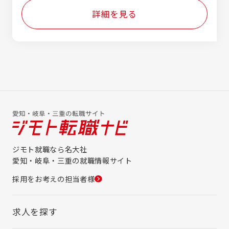
です。 【具体的な仕事の流れ】 ▼STEP1：お
て全額支給 【年収例】※2025年度実績 ・大卒
詳細を見る
客様からの相談 トヨタ自動車をはじめとする
／未経験での入社 月給：232,000円 賞
お客様からの「こういった解析をしたい」とい
与：988,800円 年収：4,440,660円（各種手
うご相談から始まります。 「新製品の開発で
当含） ・大卒／機械設計経験3年での入社
性能を担保したい」「製造工程の効率を上げた
月給：325,149円 賞与：1,117,500円
い」など、その内容は多岐にわたります。
年収：5,019,288円（各種手当含）
▼STEP2：シミュレーションと分析 専門の
解析ソフトを使い、PC上で精密なシミュレー
ションを実施します。 例えば、鋳造工程で金
属が均一に固まるか（熱解析）といった現象を
データとして可視化・分析します。
ジモト就職なら名大社
愛知・岐阜・三重の就職情報サイト
採用をお考えの担当者様
求人を探す