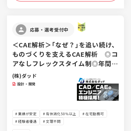
与：988,800円 年収：4,440,660円（各種手
か」を考えることからスタート。大規模な案
当含） ・大卒／機械設計経験3年での入社
件はチームで、小規模な案件は一人で担当し
月給：325,149円 賞与：1,117,500円
ます。 ▼STEP2：形にする 3D-CADを使
年収：5,019,288円（各種手当含）
い、PC上で立体的なモデルを作成。使いやす
応募・選考受付中
いか等を色々な角度からチェックします。
▼STEP3：図面に仕上げる モデルが完成し
＜CAE解析＞「なぜ？」を追い続け、
たら、工場でモノを作るための「設計図」に仕
上げます。プロジェクトの初めから終わりま
ものづくりを支えるCAE解析 ◎コ
で関われるのが、この仕事の醍醐味です。
アなしフレックスタイム制◎年間休
日121日
(株)ダッド
設計・開発
業績が安定
有休消化50％以上
在宅勤務可
経験者優遇
文理不問