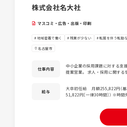
株式会社名大社
マスコミ・広告・出版・印刷
地域密着で働く
残業が少ない
転居を伴う転勤
名古屋市
中小企業の採用課題に対する支
仕事
内容
提案営業。 求人・採用に関する
を企画し、提案する法人営業です。 【担当顧客】 顧客は東
アを地元とする優良企業。 中小企業様
大卒初任給 月額255,822円（基
法】 はじめは新規営業が中心で
給与
51,822円［一律30時間］） ※時間外超過分は別途支給します ※経
ただきます。 ※ご期待を頂いた
験・能力を考慮して決定します ◎モデル年収 4,501,512円（入社
す。 ※知名度があるので提案しやすい
5年目、主任、賞与3ヶ月分・定
商材について】 ■中途採用メディ
職フェア」「ジモト転職ナビ」 ■
モト就職フェア」 ■採用HP、