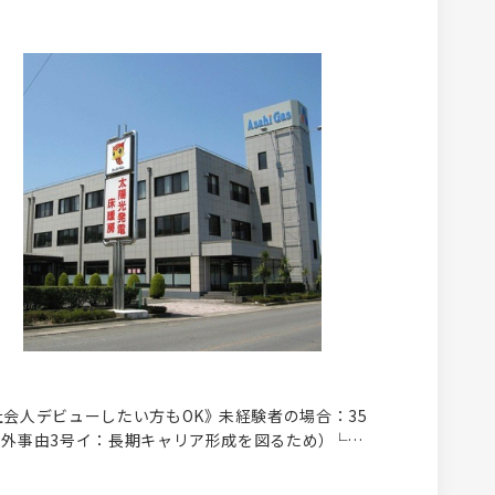
会人デビューしたい方もOK》 未経験者の場合：35
例外事由3号イ：長期キャリア形成を図るため） └社
したい方や若手歓迎！ 高卒以上／普通自動車免許
└入社後にAT限定を解除していただきます。 ★研修