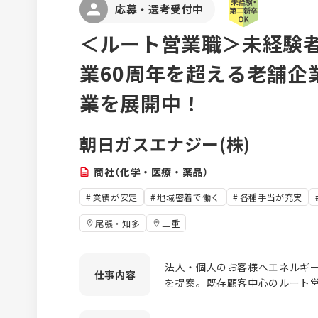
応募・選考受付中
＜ルート営業職＞未経験者
業60周年を超える老舗企
業を展開中！
朝日ガスエナジー(株)
商社（化学・医療・薬品）
業績が安定
地域密着で働く
各種手当が充実
尾張・知多
三重
法人・個人のお客様へエネルギ
仕事
内容
を提案。既存顧客中心のルート
して取り組めます！ ■一般家庭
いるお客様へ、ガスコンロや給湯