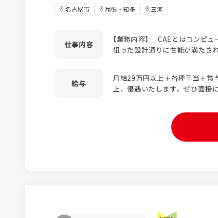
名古屋市
尾張・知多
三河
【業務内容】 CAEとはコンピ
仕事
内容
狙った設計通りに性能が満たさ
にコンピューター上で解析・シ
★数学や物理に抵抗がない方、
月給29万円以上＋各種手当＋賞
［航空機のCAE解析］ ・航空機関
給与
上、優遇いたします。ぜひ面接にてア
車のCAE解析］ ・自動車の各
は残業代（月5万円／25時間分
度/剛性、振動/騒音、熱流体） 【研修内容】 ① 今までの経験やレ
給し、残業時間により変動します
ベルに応じてカリキュラムを組
は、時給1600円以上となります。 年収例 476万円／30歳・入
れば、対象物の構造やCAE等の
年（未経験）
スタートします。 座学研修と
識やスキルをひとつずつ身につけていきます
着けたらOJTで実作業を行いま
として先輩社員に実作業を教わ
す。 常に最先端の技術や情報に触れながら 全くの未経験で
も早期に知識・スキルを習得で