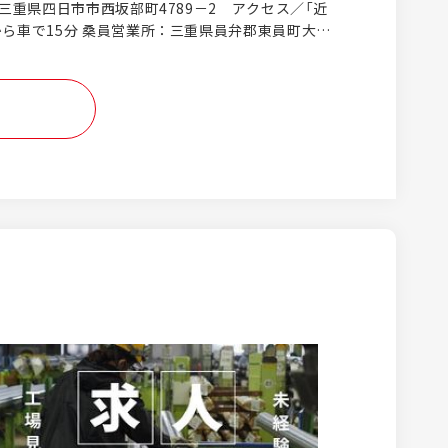
：三重県四日市市西坂部町4789－2 アクセス／「近
はOJTで、ガスの仕組みや工事の段取り、図面の見
から車で15分 桑員営業所：三重県員弁郡東員町大木
など、基礎知識を段階的に学べます。希望者は、新
アクセス／三岐鉄道「大泉駅」から車で2分 四日市支
に研修を受け、ビジネスマナーから学ぶことも可
日市市西坂部町4789－2 アクセス／「近鉄四日市
の仲間ができるのも嬉しいポイントです！
5分 鈴鹿営業所：三重県鈴鹿市安塚町1350－194
勢鉄道「玉垣駅」から車で5分 津営業所：三重県津市
706-84 アクセス／近鉄「桃園駅」から車で5分 松
県松阪市嬉野天花寺町647 アクセス／JR「伊勢八
5分 松阪営業所：三重県松阪市田村町386-5 アク
松阪駅」から車で12分 伊勢営業所：三重県伊勢市小
 アクセス／JR「宮川駅」から車で4分 伊賀営業所：
出1630-1 アクセス／伊賀鉄道「猪田道駅」から
森駅」から車で5分 名古屋西営業所：愛知県愛西市千
／名鉄「勝幡駅」から車で4分 《愛知・三重の拠
 ※車通勤OK ※U・Iターン歓迎 ※勤務地は希望を