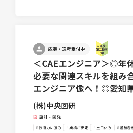
成 ■求人サイト「エン転職」な
ルタントなど ※商材ごとの担当ではなく、企業担当としてあらゆ
る媒体を扱います。 ニーズに応
てられるのは仕事の醍醐味のひとつ。 ≪自分でスケジ
し、強みを活かせる営業環境≫ 
はなく、目的達成の為の手段は
数の商材を顧客に合わせて提案
営業活動を行うことができます。 ≪中長期的に顧客を担当≫ 1
応募・選考受付中
1社のお客様を継続的に担当して
値を返すことを大切にしており
＜CAEエンジニア＞◎年休
んどありません。末永くお客様
必要な関連スキルを組み
し、取引深耕を行っていただき
エンジニア像へ！◎愛知
(株)中央図研
設計・開発
技術力に強み
業績が安定
土日休み
経験者