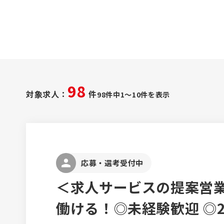
98
対象求人：
件
98件中1～10件を表示
応募・選考受付中
＜求人サービスの提案営
働ける！◎未経験歓迎 ◎2