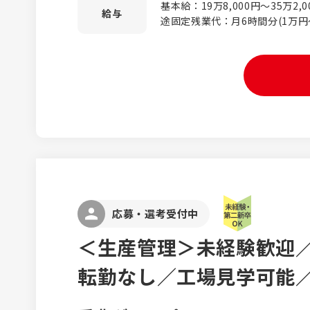
基本給：19万8,000円～35万2,
のお客様が8割以上なので、未経
給与
途固定残業代：月6時間分(1万
す！ ※対応エリア：近隣エリアが中心 ＼環境問題と
す。 ※上記はあくまで最低保証
き合う会社です！／ 当社は持続
を考慮の上、優遇します。 ※3
の取り組みにも注力。SDGsだ
(一律で支給) 【モデル年収例】 ・年収350万円／一般／3年目 ・年
み、エネルギーの新たな可能性
収500万円／係長／10年目 ・年
【入社後の流れ】 ■配属先でのO
みや工事の段取り、図面の見方
ことから段階的に学んでいきまし
能！ 基礎から学びたい方は、新
ネスマナーから学べます。 同期
イントです！
応募・選考受付中
＜生産管理＞未経験歓迎／
転勤なし／工場見学可能／