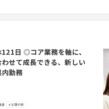
どの求人代理店商材 ■採用コンサ
じてお客様と一緒に採用戦略を立
ュール管理
当社はTOPダウンでの営業方針で
自分で考えることができます。複
でき、自分の得意分野を活かして
社
いただきます。当社は顧客に価
、短期で担当変更することはほと
121日 ◎コア業務を軸に、
を担当する中で信頼関係を構築
合わせて成長できる、新しい
ます。
県内勤務
優遇
文理不問