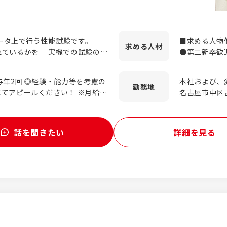
ュータ上で行う性能試験です。
■求める人物
求める
人材
れているかを 実機での試験の前
●第二新卒歓
ミュレーションを行います。
まず試してみ
または得意な方におすすめです！
・課題を見つ
与年2回 ◎経験・能力等を考慮の
本社および、
連機器の構造／伝熱解析 ［自動
しめる方 ・
勤務地
ピールください！ ※月給に
名古屋市中区古
種解析（最適化、衝突、機構、強
【向いていな
）を含んでいます。超過分は別途支
崎
たい方 ・特
。 ※試用期間（3ヶ月間）の給与
みます。 全くの未経験であ
分けて働きた
社1
ツールの基本操作を学ぶことから
・機械設計、
話を聞きたい
詳細を見る
実技研修を組合わせて、専門知
者 ・工学系
。 ② 基礎を身に
す。 4～5名のチームの一員
りながらスキルアップを図りま
きる環境です。