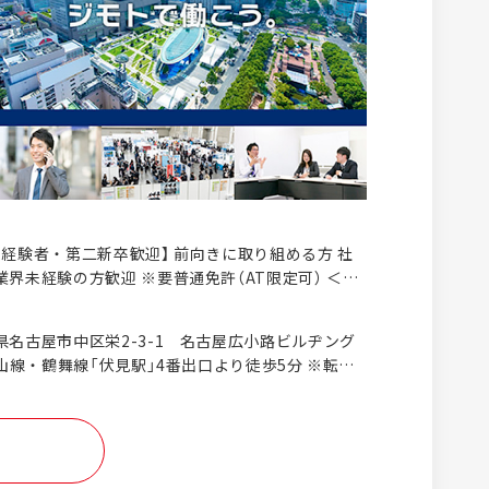
未経験者・第二新卒歓迎】 前向きに取り組める方 社
界未経験の方歓迎 ※要普通免許（AT限定可） ＜1
る方は、ぜひご応募ください＞ □目的達成の為の手
し実行することが得意・好きな方 □戦略や企画を考
県名古屋市中区栄2-3-1 名古屋広小路ビルヂング
たい □1社の企業と長くパートナーシップを築ける
山線・鶴舞線「伏見駅」4番出口より徒歩5分 ※転勤
 □広告やPR、イベントなどに興味がある □地元密
Iターン歓迎！ ※直行直帰もOKです！
※採用や広告に関する知識がなくて
20代・30代の方多数活躍中！