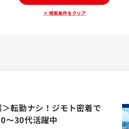
× 検索条件をクリア
業＞転勤ナシ！ジモト密着で
0～30代活躍中