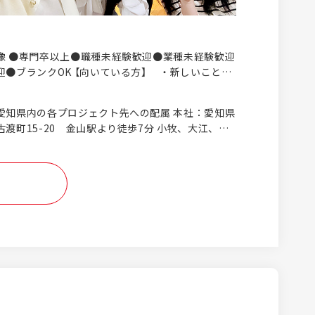
像 ●専門卒以上●職種未経験歓迎●業種未経験歓迎
迎●ブランクOK 【向いている方】 ・新しいことを
たい方 ・専門性に加えて幅広い成長を望む方
けて自ら動ける方 ・周囲と価値を作ることを楽
愛知県内の各プロジェクト先への配属 本社：愛知県
正解がない中でも、状況をみながら取り組める方
渡町15-20 金山駅より徒歩7分 小牧、大江、岡
いかもしれない方】 ・決められた手順どおりに進め
定分野にのみ集中したい方 ・担当範囲を明確に
い方 ・ルーティン中心の働き方を好む方 【歓迎】
解析の経験者 ・自動車/航空機関連の業務経験
、数学に抵抗がない ・自動車/航空機が好き