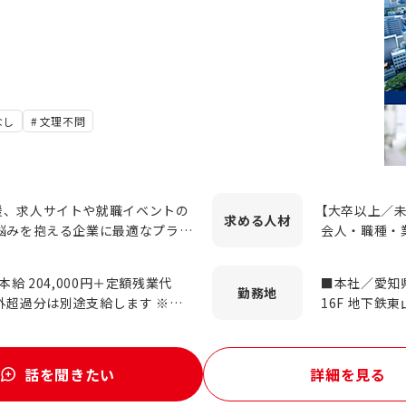
なし
文理不問
援、求人サイトや就職イベントの
【大卒以上／
求める
人材
悩みを抱える企業に最適なプラン
会人・職種・業
海エリ
つでも該当す
がメインです。 【営業手
段を自ら試行
本給 204,000円＋定額残業代
■本社／愛知
、慣れたら既存顧客も担当してい
える仕事がし
勤務地
16F 地下鉄東
企業様のフォローもお任せしま
仕事がしたい
ナシ！ ※U・
のが強みです。 【提案する
着で安定した環境で働きたい 
額残業代含む）
ア「転職フェア」「エンジニア転
も大丈夫！ ※
新卒採用メディア「新卒ナビ」「ジ
話を聞きたい
詳細を見る
パンフレットなどの採用ツールの作