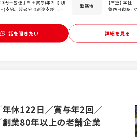
000円＋各種手当＋賞与(年2回) 別
【三重】 本社
験者も安心してスタートできま
充実 入社後
勤務地
円～)支給。超過分は別途支給しま
鉄四日市駅」
も真摯に向
方、安全管理
額です。年齢、経験、資格、能力
1519-3 
可能な社会を目指し、環境問題へ
入社員と一緒
ヶ月間の試用期間あり ※住宅手当
店：三重県四
けでなく、脱炭素化にも取り組
能。同期入社
駅」から車で1
を拓く企業努力を行っています。
話を聞きたい
詳細を見る
収600万円／課長／15年目
アクセス／伊
JT研修からスタート ガスの仕組
高茶屋小森町1
、安全管理の知識など、基本的な
阪支店：三重
ょう。 ■新卒研修にも参加可
太駅」から車で
入社員と一緒に研修を受け、ビジ
セス／各線「
入社の仲間ができるのも嬉しいポ
俣町宮前720
三重県伊賀市山
車で7分 【愛知】 名古屋支店：愛知県江南市江森町西60-1 アクセ
ス／名鉄「柏
引町66 アクセス
点で募集中！》
年休122日／賞与年2回／
考慮します
創業80年以上の老舗企業