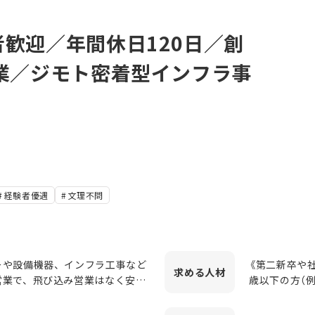
歓迎／年間休日120日／創
業／ジモト密着型インフラ事
経験者優遇
文理不問
ーや設備機器、インフラ工事など
《第二新卒や社
求める
人材
営業で、飛び込み営業はなく安心
歳以下の方（
担当 ◎当社のガスを利用されて
会人デビュー
器、住宅設備などを提案 ◎既存
(AT限定可) 