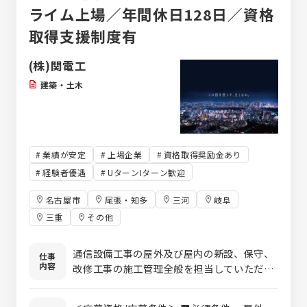
ライム上場／年間休日128日／資格
取得支援制度有
(株)関電工
建築・土木
業績が安定
上場企業
資格取得奨励金あり
経験者優遇
UターンIターン歓迎
名古屋市
尾張・知多
三河
岐阜
三重
その他
通信設備工事の屋外及び屋内の新設、保守、
仕事
内容
改修工事の施工管理全般を担当していただき
ます。工事の見積り・工事の工程管理・資材
管理・安全管理・労務 管理・原価管理・品