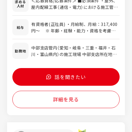
＜応募資格/応募条件＞ ■必須条件 ・屋外、
求める
質管理・事務管理などを通じて、現場のモチ
人材
屋内配線工事（通信・電力）における施工管理
ベーション・生産性を高めていく役割です。
の経験者、または、ルーターやサーバを始め
通信事業者など、様々な関係者との折衝も担
とするＮＷのＳＩ経験者であり、以下のいず
当していただきます。 数百万円から数億円規
有資格者(正社員) ・月給制、月給：317,400
れかの資格をお持ちの方 ・1級電気工事施工
給与
模の工事を手掛けており、あなたのキャリア
円～ ※ 年齢・経験・能力・資格を考慮の
管理技士、1級電気工事施工管理技士補、ま
に応じた工事に携わりながら、ステップアッ
上決定します。 ・賞与：年2回（6月・12月）
たは2級電気工事施工管理技士 ・1級電気通信
プできます。入社2～3年は、社内のルールや
・想定年収：673万円～1,123万円 【年収例】
工事施工管理技士、1級電気通信工事施工管
中部支店管内（愛知・岐阜・三重・福井・石
関電工の仕事のスタイルを学んでいただく期
25歳/673万円、30歳/723万円、35歳/945
勤務地
理技士補、または2級電気通信工事施工管理
川・富山県内）の施工現場 中部支店所在地：
間と考えています。じっくり腰を落ち着けて
万円、40歳/1,076万円、45歳/1,123万円
技士 ※40歳以上の方は「1級電気工事施工
愛知県名古屋市中区栄1-2-7 名古屋東宝ビル
仕事に取り組んでください。
※ 上記は目安としての年収例です。能力・経
管理技士」または「1級電気通信工事施工管理
6階 （最寄駅：伏見駅、徒歩5分） ※転勤：工
験・資格により上下する可能性があります。
技士」の保有が必須となります。 ■歓迎条件
事対応で他県に出張の可能性有り（特に静
話を聞きたい
・現場代理人の経験者、または、ＣＣＮＰ・
岡・長野県） 受動喫煙対策：屋内執務フロア
ＣＣＩＥ、ＮＷ・ＤＢスペシャリスト ■求め
全面禁煙
る人材像 ・チャレンジ精神・好奇心旺盛な方
・目的意識・実行力のある方 ・コミュニケー
詳細を見る
ション能力の高い方