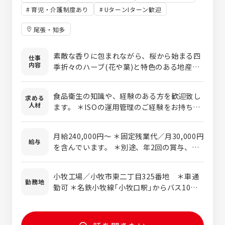
育児・介護制度あり
UターンIターン歓迎
尾張・知多
素敵な香りに包まれながら、桜から始まる四
仕事
内容
季折々のハーブ(花や葉)と特色のある地産果
実を原料に用いたスイーツ素材の製造に携わ
っていただきます。 当社製品の品質分析（菌
食品衛生の知識や、経験のある方を歓迎致し
求める
検査等） 、製造現場の衛生管理、品質管理に
人材
ます。 ＊ISOの運用管理のご経験をお持ちの
関わる業務を行って頂きます。 また、製品企
方も歓迎しております。 歓迎スキル ・マネジ
画書の作成、管理 ・製品開発に携わっていた
メントシステム管理 ・規格書作成 ・サプラ
だくこともございます
月給240,000円～ ＊固定残業代／月30,000円
イヤー監査 ・外部監査対応 ・微生物知識 ・
給与
を含んでいます。 ＊別途、年2回の賞与、家
防虫防鼠知識 ・農産原料の取り扱い ・中国
族手当、住宅手当（規定有り）などを支給しま
語、英語などの語学力 人物像 ・根拠に基づ
す。 ＊経験や能力を考慮して、加給優遇しま
いた判断力 ・会社風土に合わせた柔軟性 ・
小牧工場／小牧市東二丁目325番地 ＊車通
す。
勤務地
多角的な観点
勤可 ＊名鉄小牧線「小牧口駅」からバス10
分、下車徒歩３分 ＊名鉄小牧線「間内駅」から
徒歩20分 ＊JR中央線「春日井駅」からバス25
分、下車徒歩3分