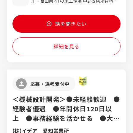
川・富山県内）の施工現場 中部支店所在地：
のルールや関電工の仕事のスタイルを学んで
万円、40歳/1,076万円、45歳/1,123万円
材像 ・チャレンジ精神・好奇心旺盛な方 ・
愛知県名古屋市中区栄1-2-7 名古屋東宝ビル
いただく期間と考えています。じっくり腰を
※ 上記は目安としての年収例です。能力・経
目的意識・実行力のある方 ・コミュニケーシ
6階 （最寄駅：伏見駅、徒歩5分） ※転勤：工
落ち着けて仕事に取り組んでください。
験・資格により上下する可能性があります。
ョン能力の高い方
事対応で他県に出張の可能性有り（特に静
話を聞きたい
岡・長野県） 受動喫煙対策：屋内執務フロア
全面禁煙
詳細を見る
応募・選考受付中
＜機械設計開発＞●未経験歓迎 ●
経験者優遇 ●年間休日120日以
上 ●事務経験を活かせる ●大手
企業開発PJに携われる
(株)イデア 愛知営業所