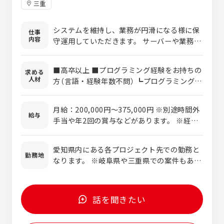
三重
システムを維持し、業務が円滑になる様に保
仕事
内容
守運用していただきます。 サーバーや業務ア
プリケーション、Webアプリの操作をし必要
に応じてバッチプログラムを実行、ログ解析
■高卒以上 ■プログラミング経験をお持ちの
求める
などを行います。
人材
方（言語・経験年数不問） ┗プログラミング言
語を独学や学校で勉強をしたことがある程度
でOKです。 ＊人物重視のため、転職回数や
月給：200,000円〜375,000円 ※別途時間外
ブランクも問いません。 ＊新卒・既卒に関し
給与
手当や年2回の賞与などがあります。 ※経
ては理系のみ対象。
験・年齢・能力などを考慮して、給与額を決
定します。 【年収例】 入社3年目：27歳・・・
愛知県内にある各プロジェクト先での勤務と
420万円 入社5年目：32歳・・・540万円 入
勤務地
なります。 ※岐阜県や三重県での案件もあり
社10年目：43歳・・・660万円
ます。 ★転居をともなう転勤はありません。
★希望勤務地を考慮して決定します。
話を聞きたい