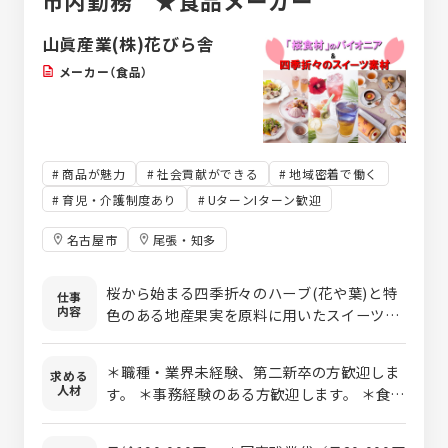
市内勤務 ★食品メーカー
山眞産業(株)花びら舎
メーカー（食品）
商品が魅力
社会貢献ができる
地域密着で働く
育児・介護制度あり
UターンIターン歓迎
名古屋市
尾張・知多
桜から始まる四季折々のハーブ(花や葉)と特
仕事
内容
色のある地産果実を原料に用いたスイーツ素
材や様々な食品・食材を、全国の著名菓子
店・菓子メーカー・食品メーカーや有名なカ
＊職種・業界未経験、第二新卒の方歓迎しま
求める
フェチェーンなどのホテル・レストランへ納
人材
す。 ＊事務経験のある方歓迎します。 ＊食に
入するご注文が入ります。 それらの受注を基
興味のある方、お菓子の大好きな方、お待ち
幹システム（受発注システム）に入力し、納期
しています。
等の報告を実施します。 締日には請求書発行