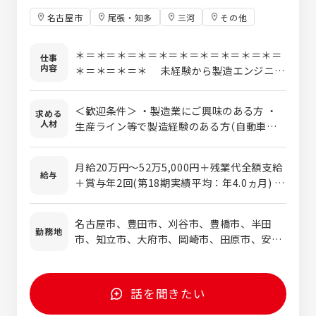
名古屋市
尾張・知多
三河
その他
＊＝＊＝＊＝＊＝＊＝＊＝＊＝＊＝＊＝＊＝
仕事
内容
＊＝＊＝＊＝＊ 未経験から製造エンジニア
のプロフェッショナルに。 あなたのスキル
アップのチャンスがここにあります！！ ＊＝
＜歓迎条件＞ ・製造業にご興味のある方 ・
求める
＊＝＊＝＊＝＊＝＊＝＊＝＊＝＊＝＊＝＊＝
人材
生産ライン等で製造経験のある方（自動車関
＊＝＊＝＊ ◆生産準備とは？ 本生産に向
係優遇） →実務未経験歓迎！学校やポリテ
けて正確に効率よくラインが稼働できるよう
ク、CADスクールなどで使ったことがあれば
に、ベストな生産方法を設計します。 【特別
月給20万円～52万5,000円＋残業代全額支給
OK！ ・これまでの経験を活かし『フィールド
給与
なスキル・経験は必要ありません！！】 当社
＋賞与年2回(第18期実績平均：年4.0ヵ月) ※
エンジニア』としてスキルアップを目指した
で活躍中のエンジニアも、未経験から入社し
スキルや経験などを考慮の上、優遇します ※
い方 ■下記いずれかの経験・スキルをお持ち
た方が多数。 前職は、自動車整備士、自動車
試用期間3～6ヵ月あり(雇用形態や福利厚
の方は大歓迎！ ◎理工・情報系の学校（高
名古屋市、豊田市、刈谷市、豊橋市、半田
関係の製造、携帯電話や食品の販売、郵便局
生、給与に変わりはありません) 《実際の給与
勤務地
校・高専・大学）を卒業された方 ◎自動車や
市、知立市、大府市、岡崎市、田原市、安城
員などさまざまです。 プロジェクト先での
例》 ■年収410万円／20代 ※月給、各種手
バイク等の機械いじりやモノづくりが好きな
市、他 ＊希望考慮します
OJTや社内外での研修等、幅広くサポートし
当、賞与含む ■年収513万円／30代 ※月
方（自動車整備士歓迎） ◎モノづくりに興味が
ます。
給、各種手当、賞与含む ■年収657万円／40
ある方
代 ※月給、各種手当、賞与含む ■年収760
話を聞きたい
万円／50代 ※月給、各種手当、賞与含む