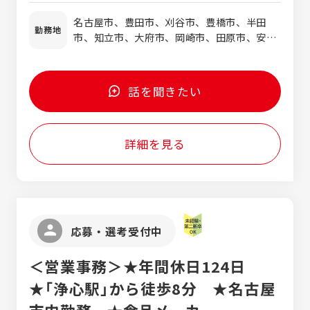
かの経験・スキルをお持ちの方は大歓迎！ ◎
バータの開発設計 ◎エンジン、排気系、足廻
試用期間3～6ヵ月あり(雇用形態や福利厚
理工・情報系の学校（高校・高専・大学）を卒
名古屋市、豊田市、刈谷市、豊橋市、半田
り系等の設計 ◎トランスミッションの開発設
生、給与に変わりはありません) 《実際の給与
勤務地
業された方 ◎自動車やバイク等の輸送機器や
市、知立市、大府市、岡崎市、田原市、安城
計・VA検討 ◎内装設計（インパネ、トリム、
例》 ■年収410万円／20代 ※月給、各種手
家電などの製品、または機械設備の構造に興
市、他 ＊希望考慮します
シート等） ◎シャーシ設計（サスペンション
当、賞与含む ■年収513万円／30代 ※月
味をお持ちの方 ◎モノづくりに興味がある方
等） ◎ワイヤーハーネスの設計（経路設計、回
給、各種手当、賞与含む ■年収657万円／40
路設計） 【家電 他】 ◎各種電動工具の設計開
代 ※月給、各種手当、賞与含む ■年収760
話を聞きたい
発 ◎空調機器の設計 ◎鉄道車両の設計（外
万円／50代 ※月給、各種手当、賞与含む
装、制御システム等） ◎人工衛星の筐体・パ
ネル、機構部品の設計 ◎産業用・工作機械の
詳細を見る
開発設計 ■CADオペレーター ◎CAD図面作
成、設計補助
応募・選考受付中
＜営業事務＞★年間休日124日
★「浄心駅」から徒歩8分 ★名古屋