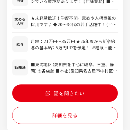
ジできる環境があります！ 【店舗業務】 ■接
客・調理 ■スタッフの教育 ■店舗運営・管
理（食材発注・シフト・採算管理など） ■採用
★未経験歓迎！学歴不問。意欲や人柄重視の
求める
業務 【各部門担当】 ■商品開発、バイヤー
人材
採用です♪ ◆20～30代の若手活躍中！（平均
■製造、品質管理 ■店舗開発、建設管理 ■
年齢31.8歳） ◆第二新卒＆ブランクもOK 【こ
教育 ■販促、広報 など自社内で一貫して取
んな方にピッタリ！】 ◎人を喜ばせることが
り組んでいます。 ＜入社後の流れ＞ ▼店舗業
月給：21万円～35万円 ★26年度から新卒給
好き ◎食べるのも作るのも好き ◎誰かの成
給与
務の場合 まずは、基礎研修を経て、各店舗に
与の基本給2.5万円UPを予定！ ※経験・能
長のために頑張りたい ◎キャリアUPや収入
配属。 1年目は調理や接客などを通して基本
力・前年収を考慮し、決定します。 ※試用期
UPを叶えたい ◎スタッフを大切にしている
的な業務を学びます。 慣れてきたら、店舗の
間あり（3ヵ月 ※期間中の待遇に変動はありま
会社で働きたい 【こんな経験は活かせます！】
■東海地区（愛知県を中心に岐阜、三重、静
運営業務にも挑戦していきましょう。
せん） ※残業代は別途支給いたします。 【月
勤務地
※必須ではありません ◎飲食業界での経験が
岡）の各店舗 ■本社（愛知県名古屋市中村区椿
収例】 メンバー（入社1年目）月収24.5万円 メ
ある方 ◎調理が得意な方 ◎接客・サービス
町1-5 BBビル） ※ご希望を考慮して各店舗
ンバー（入社5年目）月収29万円 店長（入社5年
経験がある方
に配属します。
目）月収34万円 【年収例】 メンバー（入社2年
目）：年収380万円 店長（入社5年目）：年収
話を聞きたい
620万円 エリアマネジャー（入社10年目）：年
収750万円 ★2030年までに社員の平均年収を
『600万円』を目指しています！
詳細を見る