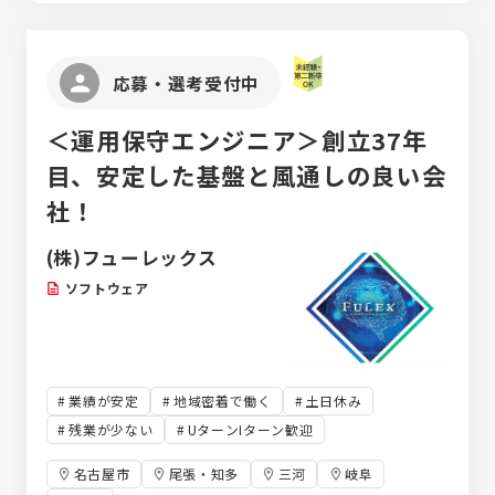
応募・選考受付中
＜運用保守エンジニア＞創立37年
目、安定した基盤と風通しの良い会
社！
(株)フューレックス
ソフトウェア
業績が安定
地域密着で働く
土日休み
残業が少ない
UターンIターン歓迎
名古屋市
尾張・知多
三河
岐阜