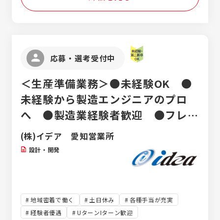
開発～評価 ◎ストレージ開発 ◎半導体関連
アプリケーション開発 ◎5G無線基地局装置
組込ソフトウェア開発 ◎自動車モデルベース
開発 【インフラ設計構築／運用保守】 ◎Linux
の設計、構築、保守 ◎サーバー／ネットワー
応募・選考受付中
ク設計・構築～運用保守 ◎システム構築
（AWS・VMware仮想構築） ◎生産管理システ
＜生産準備業務＞●未経験OK ●
ムのDB構築／運用 【その他】 ◎ヘルプデスク
◎ユーザー問合せ・障害対応 ◎アプリケーシ
未経験から製造エンジニアのプロ
ョンの評価・デバッグ ◎キッティング
へ ●製造業経験者歓迎 ●フレッ
クス ●年間休日120日以上 ●マ
(株)イデア 愛知営業所
イカー通勤可
設計・開発
地域密着で働く
土日休み
各種手当が充実
経験者優遇
UターンIターン歓迎