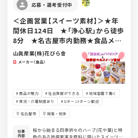
応募・選考受付中
＜企画営業【スイーツ素材】＞★年
間休日124日 ★「浄心駅」から徒歩
8分 ★名古屋市内勤務★食品メー
カー
山眞産業(株)花びら舎
メーカー（食品）
商品が魅力
社会貢献ができる
地域密着で働く
育児・介護制度あり
UターンIターン歓迎
名古屋市
尾張・知多
桜から始まる四季折々のハーブ(花や葉)と特
仕事
内容
色のある地産果実を原料に用いたスイーツ素