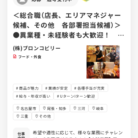
＜総合職（店長、エリアマネジャー
候補、その他 各部署担当候補）＞
●異業種・未経験者も大歓迎！ ●
入社後の研修・フォロー充実！ ●
(株)ブロンコビリー
待遇改善＆教育に積極的に投資中！
フード・外食
商品が魅力
業績が安定
各種手当が充実
給与・年収が高い
UターンIターン歓迎
名古屋市
尾張・知多
三河
岐阜
三重
その他
希望や適性に応じて、様々な業務にチャレン
仕事
内容