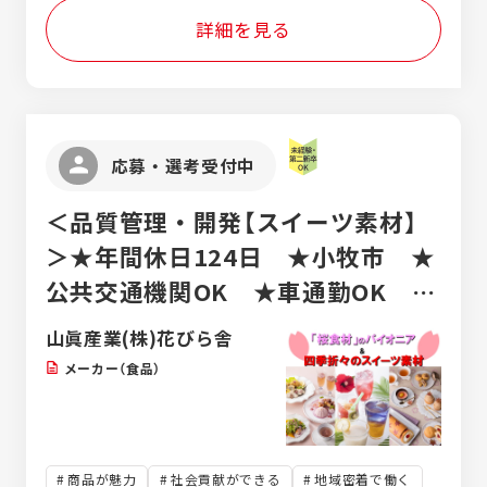
詳細を見る
応募・選考受付中
＜品質管理・開発【スイーツ素材】
＞★年間休日124日 ★小牧市 ★
公共交通機関OK ★車通勤OK ★
転勤なし ★食品メーカー
山眞産業(株)花びら舎
メーカー（食品）
商品が魅力
社会貢献ができる
地域密着で働く