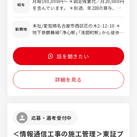
月給190,000円～ ＊固定残業代／月20,000円
給与
業務等の一連の事務作業を実施していただき
を含んでいます。 ＊別途、年2回の賞与、家
ます。 また同時に、電話応対もしますが、慣
族手当、住宅手当（規定有り）などを支給しま
れてきたらお客様からの問い合わせなどのお
す。 ＊経験や能力を考慮して、加給優遇しま
本社/愛知県名古屋市西区花の木2-12-10 ＊
電話を外出しがちな営業スタッフに代わって
す。
勤務地
地下鉄鶴舞線「浄心駅」「浅間町駅」から徒歩8
お受けする営業アシスタント業務もお願いす
分 ＊相談の上、小牧工場に応援に行ってもら
る場合があります。
う場合があります。
話を聞きたい
詳細を見る
応募・選考受付中
＜情報通信工事の施工管理＞東証プ