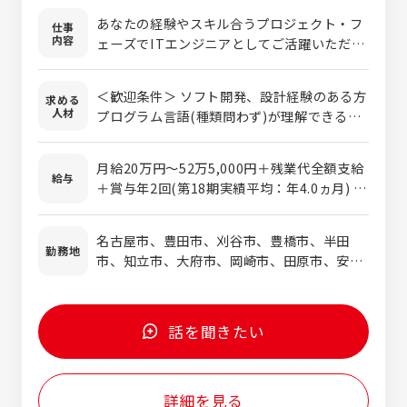
あなたの経験やスキル合うプロジェクト・フ
仕事
内容
ェーズでITエンジニアとしてご活躍いただき
ます。 ≪プロジェクト選びについて≫ 数多く
プロジェクトの中から、あなたの目標や目指
＜歓迎条件＞ ソフト開発、設計経験のある方
求める
すエンジニア像を実現するために、最適なプ
人材
プログラム言語(種類問わず)が理解できる方
ロジェクトを一緒に選んでいきます。会社都
★応募条件ではありませんが、以下の方のご
合の提案は行いませんので、ご安心くださ
応募もお待ちしています★ ◎ネットワークや
い。 ≪プロジェクトについて≫ 誰もが知っ
月給20万円～52万5,000円＋残業代全額支給
サーバー、データベースに興味がある方 ◎情
給与
ているような大手・有名企業のプロジェクト
＋賞与年2回(第18期実績平均：年4.0ヵ月) ※
報系を専攻して卒業したが、技術職で業務を
がほとんどです。長期的なプロジェクトが多
スキルや経験などを考慮の上、優遇します ※
するチャンスがなかった方 ◎以前ソフト開発
く、自動車・家電・設備系のプロジェクトが
試用期間3～6ヵ月あり(雇用形態や福利厚
業務をしていたが、今はブランクがある方 ◎
名古屋市、豊田市、刈谷市、豊橋市、半田
増加中です。 ■■■プロジェクト例■■■
生、給与に変わりはありません) 《実際の給与
勤務地
現状の雇用形態に不安があり、経験・実力を
市、知立市、大府市、岡崎市、田原市、安城
【Web系システム開発】 ◎Webアプリソフト
例》 ■年収410万円／20代 ※月給、各種手
正当評価する環境で仕事に没頭したい方 ◎こ
市、他 ＊希望考慮します
の開発・改修、品質検証 ◎Android／iOSア
当、賞与含む ■年収513万円／30代 ※月
れまでの経験を活かして更なるスキルアップ
プリ開発 ◎AWSサービスの設計／構築経験
給、各種手当、賞与含む ■年収657万円／40
を目指している方
【業務系システム開発】 ◎生産管理、販売管理
代 ※月給、各種手当、賞与含む ■年収760
話を聞きたい
等の業務系システム開発 ◎金融情報サービス
万円／50代 ※月給、各種手当、賞与含む
向けシステム業務の開発、テスト、運用 ◎自
動車用燃料電池ソフト開発 【組込／ファーム
詳細を見る
ウェア開発】 ◎車載、AV機器等の組込ソフト