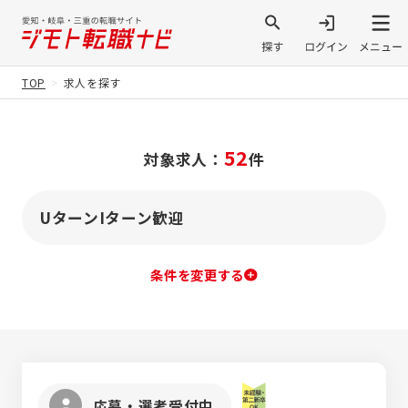
TOP
求人を探す
52
対象求人：
件
UターンIターン歓迎
条件を変更する
応募・選考受付中