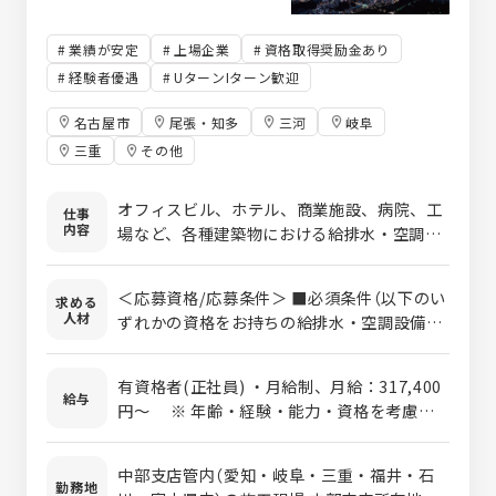
業績が安定
上場企業
資格取得奨励金あり
経験者優遇
UターンIターン歓迎
名古屋市
尾張・知多
三河
岐阜
三重
その他
オフィスビル、ホテル、商業施設、病院、工
仕事
内容
場など、各種建築物における給排水・空調設
備工事の新設、保守、改修工事を担当してい
ただきます。工事の見積り・工事の工程管
＜応募資格/応募条件＞ ■必須条件（以下のい
求める
理・資材管理・安全管理・労務管理・原価管
人材
ずれかの資格をお持ちの給排水・空調設備工
理・品質管理などを通じて、現場のモチベー
事の施工管理経験者） ・1級管工事施工管理技
ション・生産性を高めていく役割です。ゼネ
士、1級管工事施工管理技士補、または2級管
コンや工事業者、施主など、様々な関係者と
有資格者(正社員) ・月給制、月給：317,400
工事施工管理技士 ※40歳以上の方は「1級
給与
の折衝も担当していただきます。 物件の規模
円～ ※ 年齢・経験・能力・資格を考慮の
管工事施工管理技士」保有が必須となりま
は数百万円から数十億円と様々です。あなた
上決定します。 ・賞与：年2回（6月・12月）
す。 ■歓迎条件 ・1級管工事施工管理技士
のキャリアに応じた工事に携わりながら、ス
・想定年収：673万円～1,123万円 【年収例】
（監理技術者）受験資格保有 ・給排水・空調設
中部支店管内（愛知・岐阜・三重・福井・石
テップアップできます。入社2〜3年は、社内
25歳/673万円、30歳/723万円、35歳/945
勤務地
備工事の現場代理人経験のある方 ■求める人