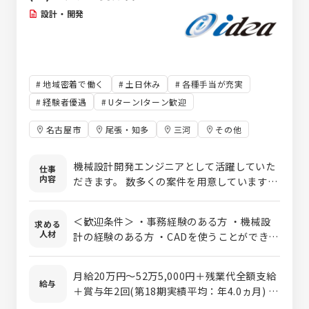
設計・開発
地域密着で働く
土日休み
各種手当が充実
経験者優遇
UターンIターン歓迎
名古屋市
尾張・知多
三河
その他
機械設計開発エンジニアとして活躍していた
仕事
内容
だきます。 数多くの案件を用意していますの
で、自分のレベルにあったプロジェクトに参
画可能。 大手企業の案件なども多数。様々な
＜歓迎条件＞ ・事務経験のある方 ・機械設
求める
分野で、設計・開発・評価などの業務に携わ
人材
計の経験のある方 ・CADを使うことができる
ることができます。 未経験でも教育制度がし
方 →実務未経験歓迎！学校やポリテク、CAD
っかりありますので安心です。 《プロジェク
スクールなどで使ったことがあればOK！ ・
トを一部紹介》 ■製品設計 【自動車・二輪
月給20万円～52万5,000円＋残業代全額支給
これまでの経験を活かし『設計者』として更な
給与
車】 ◎車体設計（バックドア、ボデーシェル、
＋賞与年2回(第18期実績平均：年4.0ヵ月) ※
るスキルアップを目指したい方 ■下記いずれ
サンルーフ等） ◎EV自動車向けモータ、イン
スキルや経験などを考慮の上、優遇します ※