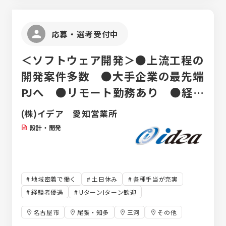
応募・選考受付中
＜ソフトウェア開発＞●上流工程の
開発案件多数 ●大手企業の最先端
PJへ ●リモート勤務あり ●経験
者優遇
(株)イデア 愛知営業所
設計・開発
地域密着で働く
土日休み
各種手当が充実
経験者優遇
UターンIターン歓迎
名古屋市
尾張・知多
三河
その他