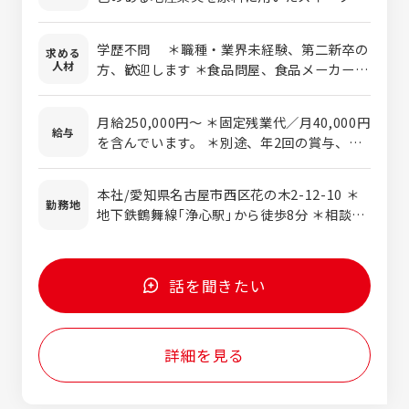
材を、企画提案します。 商品開発スタッフと
連携して、デパ地下に出店している菓子メー
学歴不問 ＊職種・業界未経験、第二新卒の
求める
カーなどに新たなスイーツの企画・提案や、
人材
方、歓迎します ＊食品問屋、食品メーカー経
カフェチェーンなどの飲食店には新メニュ
験者歓迎します。 ＊企画やマーケティング・
ー・季節メニューの開発の提案を行なうな
広報などのクリエイティブな仕事がしたい方
ど、単にモノを売るだけではない企画提案型
月給250,000円～ ＊固定残業代／月40,000円
も、お待ちしています。
給与
の営業活動をお任せします。
を含んでいます。 ＊別途、年2回の賞与、家
族手当、住宅手当（規定有り）などを支給しま
す。 ＊経験や能力を考慮して、加給優遇しま
本社/愛知県名古屋市西区花の木2-12-10 ＊
す。 ＜年収例＞ 410万円／入社3年目・31歳
勤務地
地下鉄鶴舞線「浄心駅」から徒歩8分 ＊相談の
550万円／入社6年目・36歳
上、小牧工場での研修や、大阪営業所・東京
営業所勤務の可能性もございます。
話を聞きたい
詳細を見る