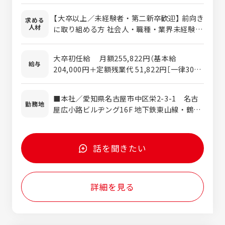
画し、提案する法人営業です。 【担当顧客】
【大卒以上／未経験者・第二新卒歓迎】 前向き
求める
顧客は東海エリアを地元とする優良企業。 中
人材
に取り組める方 社会人・職種・業界未経験の
小企業様がメインです。 【営業手法】 はじめ
方歓迎 ※要普通免許（AT限定可） ＜1つでも
は新規営業が中心で、慣れたら既存顧客も担
該当する方は、ぜひご応募ください＞ □目的
当していただきます。 ※ご期待を頂いた企業
大卒初任給 月額255,822円（基本給
達成の為の手段を自ら試行し実行することが
給与
様のフォローもお任せします。 ※知名度があ
204,000円＋定額残業代 51,822円［一律30時
得意・好きな方 □戦略や企画を考える仕事が
るので提案しやすいのが強みです。 【提案す
間］） ※時間外超過分は別途支給します ※経
したい □1社の企業と長くパートナーシップ
る商材について】 ■中途採用メディア「転職フ
験・能力を考慮して決定します ◎モデル年収
を築ける仕事がしたい □広告やPR、イベン
■本社／愛知県名古屋市中区栄2-3-1 名古
ェア」「エンジニア転職フェア」「ジモト転職ナ
4,501,512円（入社5年目、主任、賞与3ヶ月
勤務地
トなどに興味がある □地元密着で安定した環
屋広小路ビルヂング16F 地下鉄東山線・鶴舞
ビ」 ■新卒採用メディア「新卒ナビ」「ジモト
分・定額残業代含む）
境で働きたい ※採用や広告に関する知識がな
線「伏見駅」4番出口より徒歩5分 ※転勤ナ
就職フェア」 ■採用HP、パンフレットなどの
くても大丈夫！ ※20代・30代の方多数活躍
シ！ ※U・Iターン歓迎！ ※直行直帰もOKで
採用ツールの作成 ■求人サイト「エン転職」な
中！
す！
どの求人代理店商材 ■採用コンサルタントな
話を聞きたい
ど ※商材ごとの担当ではなく、企業担当とし
てあらゆる媒体を扱います。 ニーズに応じて
お客様と一緒に採用戦略を立てられるのは仕
詳細を見る
事の醍醐味のひとつ。 ≪自分でスケジュール
管理し、強みを活かせる営業環境≫ 当社は
TOPダウンでの営業方針ではなく、目的達成
の為の手段は自分で考えることができます。