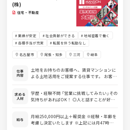
(株)
住宅・不動産
業績が安定
社会貢献ができる
地域密着で働く
各種手当が充実
転居を伴う転勤なし
名古屋市
尾張・知多
三河
岐阜
土地をお持ちのお客様へ、賃貸マンションに
仕事
内容
よる土地活用をご提案する仕事です。 お客様
一人ひとりに寄り添いながら、土地活用のパ
ートナーとして信頼関係を築いていきます。
学歴・経験不問 「営業に挑戦してみたい」その
求める
「売り込む営業」ではないため、未経験の方で
人材
気持ちがあればOK！ ◎⼈と話すことが好き
も始めやすいのが特徴です。 仕事はチームで
◎誰かの役に⽴ちたい ◎安定した会社で⻑く
進めるので、知識や経験がなくても大丈夫。
働きたい ◎⾃信を持てる商材を扱いたい ◎
先輩社員がしっかりフォローするため、業界
月給250,000円以上＋報奨金 ※経験・年齢を
お客様とじっくり関係を築きたい 未経験スタ
給与
未経験の方や営業デビューの方も安心して働
考慮し決定いたします ※上記には月47時間の
ート多数 育児中の女性社員も多数活躍中で
けます。 また、子育て中の女性スタッフも活
固定残業代(6.5万円～)を含みます。 超過