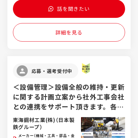
月） 平均年収 648万円（2025年実績） 業界
で助け合える人 能力や知識・経験は一切問い
24番1 ●ハウスドゥ常滑 愛知県常滑市栄町二
理技士 ・2級建築士 【歓迎】 ■和気あいあい
トップクラスの年収です！ ※愛知県の平均年
話を聞きたい
ません！ エネチタではチームワークを最も大
丁目1 ●ハウスドゥ知多 愛知県知多市清水が
とコミュニケーションが取れる方 ■施工管理
収524万円、岐阜県の平均年収464万円、三
切にしています！ 自分１人で成果を出すより
丘1丁目1712番 ●ハウスドゥ半田中央 愛知
ご経験者 ★ベテランも歓迎します！
重県の平均年収481万円 ◇インセンティブあ
もチームで助け合って店舗の目標を達成して
県半田市星崎町3丁目22-9 ●ハウスドゥ半田
り ◇交通費支給 （ガソリン代を基本とし、
いく、チームとしての成果・成長を大切にし
詳細を見る
武豊 愛知県半田市青山4丁目4-14 ◆ハウスド
上限37,920円まで支給） ◇雇用保険 ◇厚生年
ています！！
ゥ 刈谷R155 愛知県刈谷市稲場町5-612
金 ◇労災保険 ◇健康保険
応募・選考受付中
＜設備管理＞設備全般の維持・更新
に関する計画立案から社外工事会社
との連携をサポート頂きます。各種
機械設備の基盤整備を通じてものづ
東海鋼材工業(株)（日本製
くりの土台を一緒に作りましょう。
鉄グループ）
メーカー（機械・工具・部品・金