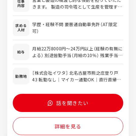
仕事
内容
きます。 製造の司令塔として生産を管理する
業務となります。 ●生産計画の作成 ●工程進
捗の確認 ●材料・部品の発注状況管理 ●製
学歴・経験不問 要普通自動車免許（AT限定
求める
造現場・営業との調整 ※（株）イワタでの募集
人材
可）
となります
月給22万8000円～24万円以上（経験の有無に
給与
よる） 別途皆勤手当（月給の10％） 残業手当な
ど支給
［株式会社イワタ］ 北名古屋市熊之庄登り戸
勤務地
43 転勤なし｜マイカー通勤OK｜直行直帰
OK 「徳重・名古屋芸大駅」から車で8分
話を聞きたい
詳細を見る