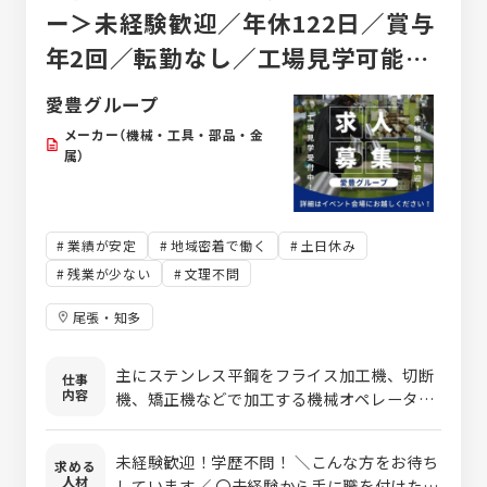
検査装置等の設計～製作、 部品加工、製品の
ー＞未経験歓迎／年休122日／賞与
開発～試験等の受託開発を手掛けています。
年2回／転勤なし／工場見学可能／
＜業務内容＞ こちらの事業の営業担当とし
て、 新規案件の受注や打合せ、納入などの一
創業80年以上の老舗企業
愛豊グループ
連業務を担当していただきます。 その他にも
リピート品や既存設備等の改造案件に対する
メーカー（機械・工具・部品・金
受注獲得、 仕様や納期の打合せ見積り対応、
属）
受注後の管理、 客先への納入までを技術担当
と協力して進めます。 ※技術営業の経験があ
る方は、 これまでの経験を活かして活躍出
業績が安定
地域密着で働く
土日休み
来ます！
残業が少ない
文理不問
尾張・知多
主にステンレス平鋼をフライス加工機、切断
仕事
内容
機、矯正機などで加工する機械オペレーター
です。 未経験でも先輩社員がマンツーマンで
丁寧に教育するので、わからないことはその
未経験歓迎！学歴不問！ ＼こんな方をお待ち
求める
場で解決できる環境です。 適性を見て配置を
人材
しています／ 〇未経験から手に職を付けたい