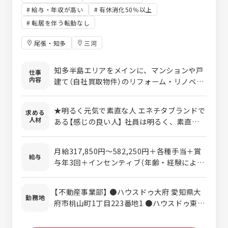
給与・年収が高い
有休消化50％以上
転居を伴う転勤なし
尾張・知多
三河
知多半島エリアをメインに、マンションや戸
仕事
内容
建て（自社買取物件）のリフォーム・リノベー
ション工事の施工管理をお任せいたします。
一人当たり5件程度の案件を並行して管理し
★明るく元気で素直な人 エネチタブランドで
求める
ていただきます。 【具体的な業務内容】 ■営
人材
ある【感じの良い人】 社員は明るく、素直な人
業が契約してきた物件に対し、リフォーム仕
が多いです。 まずは素直に受け入れてやって
様の打ち合わせから参加 ■メーカーとの現地
みる、それからどうするかを考える姿勢を重
調査や打ち合わせに同行し、その後の施工管
月給317,850円～582,250円＋各種手当＋賞
要と考えています。 ★すぐに行動できる人 一
給与
理業務 ■指示書作成や商品発注などの段取り
与年3回＋インセンティブ（年齢・経験によっ
般的な企業に比べ、更にスピード感が重視さ
を行い、現場の進捗管理を実施 【働き方】内
て変動いたします） ※上記金額にみなし残業
れています。日々の業務はもちろん、お客様
勤：外勤＝3:7程度の割合/残業は35h以内/社
手当含む（35時間分/58,110～73,720円） 超
への対応、業務改善、あらゆる場面でスピー
【不動産事業部】 ●ハウスドゥ大府 愛知県大
用車貸与あり 【教育体制について】OJTで3ヵ
過分は別途支給します。 【モデル年収】 2年
勤務地
ド感を求めています。 業務を早く終わらせる
府市桃山町1丁目223番地1 ●ハウスドゥ東海
月程度を目安に、先輩・上司が丁寧に指導い
目 540万円程度 5年目 850万円程度 賞
のではなく、まずはすぐに取り掛かって報告
愛知県東海市富木島町外面6-4 ●ハウスドゥ
たします。 【必須】建築・建設業界での就業経
与 年3回（4月・7月・12月） 昇給 年1回（4
をたくさんしてくれればOKです！ ★チーム
東浦・阿久比 愛知県知多郡東浦町緒川下出口
験がある方（職種は問わず） ・2級建築施工管