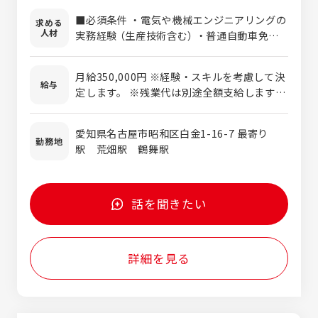
事内容】 ・営業社員への技術サポート、同行
■必須条件 ・電気や機械エンジニアリングの
求める
PR ・ロボットのプログラム作成、調整 ・お
人材
実務経験 （生産技術含む） ・普通自動車免許
客様先でのロボット・機械のデモ実施 ・導入
（AT限定可） ■1つでも当てはまればぜひご応
後のサポートとアフターサービス ・新規顧客
募を ・特定メーカーに限らず幅広い提案がし
へのアプローチ ・技術的な提案資料の作成
月給350,000円 ※経験・スキルを考慮して決
たい ・作るだけでなく、お客様に直接関わり
給与
・独自ルートの開拓 ・展示会への参加 「現場
定します。 ※残業代は別途全額支給します。
たい ・技術知識を武器にキャリアチェンジし
でロボットを使う」のではなく、ロボットや
※前職の給与水準を考慮します。営業未経験
たい ・製造現場の課題に寄り添い、解決した
機械をお客様の製造現場へ導入し、使いこな
からのチャレンジでも収入ダウンの心配はあ
い ■こんな方には難しいかもしれません ・
愛知県名古屋市昭和区白金1-16-7 最寄り
せるようにサポートするお仕事です。 商社の
りません。 年収例：入社1年目／年収500万
勤務地
エンジニアとしての実務経験がない方 ・外出
駅 荒畑駅 鶴舞駅
強みを活かし、複数メーカーの製品を横断的
円以上 ※技術営業や電気・機械エンジニアリ
や顧客対応を伴う仕事が苦手な方
に扱えるのも魅力。事務作業は専任スタッフ
ングの実務経験をお持ちの場合 【各種手当や
が対応。技術と提案に集中できます。 ■入社
年3回の賞与もあり】 ■昇給年1回（4
後の流れ まずは取扱商品・既存顧客・社内体
月）・・・毎年必ず昇給！ ■賞与年2回+決算
話を聞きたい
制を把握していただきます。営業同行・デモ
賞与 ⇒前年度実績：3.5～5か月分！ ⇒
のサポートを通じて業務の流れを掴みなが
決算賞与・・・40年以上連続で支給中！ ■交
ら、独自ルートの開拓へシフトしていきま
通費支給（月25,000円まで） ■インセンティ
詳細を見る
す。 ＝＝＝＝＝＝＝＝＝＝＝＝＝＝ エンジニ
ブ（年2回） ■時間外手当（全額支給） ■役職手
アの経験が、 営業の最強の武器になります。
当/職能手当 ■家族手当/報奨金
＝＝＝＝＝＝＝＝＝＝＝＝＝＝ 製造現場の言
葉で話せる。 機械の仕組みを理解した上で提