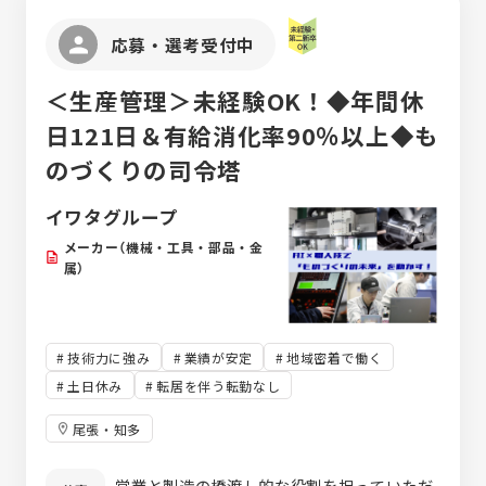
案できる。 ニーズに合わせてすぐにデモをこ
なせる。 これらはすべて、営業経験で身に付
応募・選考受付中
くのではなく、あなたが積み上げてきたエン
ジニアキャリアがあって初めて成し遂げられ
＜生産管理＞未経験OK！◆年間休
ること。 当社が求めているのは「営業トーク
が上手い人」ではなく、「技術の言葉」でお客
日121日＆有給消化率90％以上◆も
様と向き合い、誠実な解を出せる人です。 こ
のづくりの司令塔
れまでの経験を手放す必要はありません。そ
の専門性こそが、このポジションの核心であ
イワタグループ
り、信頼を勝ち取る最短のルートです。
メーカー（機械・工具・部品・金
属）
技術力に強み
業績が安定
地域密着で働く
土日休み
転居を伴う転勤なし
尾張・知多
営業と製造の橋渡し的な役割を担っていただ