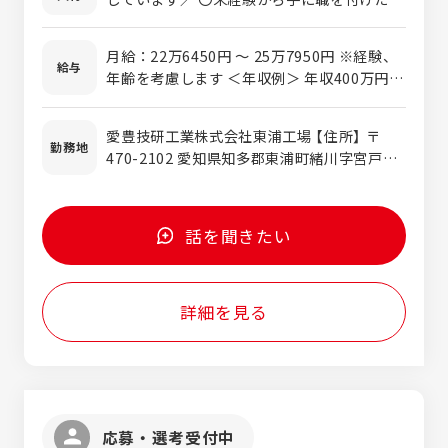
決定します。 ＜担当した製品は…＞ 建物の
方 〇資格を取得して長く働きたい方 〇フォ
骨組や車の部品のプレス用金型など、私たち
ロー体制が整っている環境を探している方 〇
の生活に関連する製品となり世の中に役立っ
月給：22万6450円 〜 25万7950円 ※経験、
転勤なく長く地元で働きたい方
給与
ています。 ＜入社後は・・・＞ ・安全等の基
年齢を考慮します ＜年収例＞ 年収400万円以
礎知識を学ぶ ・OJTを中心に教育がスター
上／入社3年 (月給24万円+各種手当+残業代
ト！マンツーマンで丁寧に教えます ・適性を
+賞与)
愛豊技研工業株式会社東浦工場 【住所】 〒
見て配置を決定！ ・独り立ちした後も必要に
勤務地
470-2102 愛知県知多郡東浦町緒川字宮戸53
応じてフォローをします ※愛豊技研工業株式
番地２ 【アクセス】 JR武豊線 緒川駅から徒
会社での採用となります
歩10分
話を聞きたい
詳細を見る
応募・選考受付中