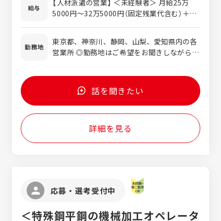
【人材派遣の営業】 ＜未経験者＞ 月給25万
免許（AT限定可） ＜こんな方にはピッタリ◎
給与
の取り方や商談の進め方等を 覚えながら、上
5000円～32万5000円（固定残業代含む）＋賞
＞ ◆人とコミュニケーションを取るのが好き
司や先輩社員に同行しながら営業の流れを学
与＋インセンティブ ※経験・能力を考慮のう
な方 ◆たくさんの人に喜ばれる仕事をしたい
びます。 ★初めて方でも安心してスタート出
え決定 ※固定残業代は、時間外労働の有無に
方 ◆頑張った実績を正当に評価して欲しい方
東京都、神奈川、静岡、山梨、愛知県内の各
来るように、OJTやロープレを交 えながら
関わらず40時間分（6万円～7万5000円）を支
勤務地
◆何事にも興味を持ち、自身のスキルアップ
営業所 ◎勤務地はご希望をお聞きしながらご
営業を習得できる体制を整えております。
給 ※超過分は別途支給 ＜営業経験者＞ 月給
を望んでいる方 ◆上を目指していきたい方
相談の上で決定します ◎U・Iターン歓迎 ■
約1年かけてじっくりと成長していって下さ
32万5000円～43万5000円（固定残業代含む）
＜経験者にとっては更なるステップアップ
本社/静岡県静岡市葵区常磐町2丁目4-25 イ
いね◎ ■営業経験のある方 異業種での営業
＋賞与＋インセンティブ ※経験・能力を考慮
も！＞ 営業職経験のある方や人材派遣の営業
デア常磐町ビル7F ■東京営業所／東京都中央
経験がある方であれば ものづくりの流れや人
のうえ決定 ※固定残業代は、時間外労働の有
話を聞きたい
職、 技術営業職でご活躍されてきた方などに
区日本橋2-16-3 ブリリアンビル6F ■厚木
材業界の専門知識を学んで頂いたあと すぐに
無に関わらず40時間分（7万5000円～10万円）
とっても、 これまでのご経験を活かせる環境
営業所／神奈川県厚木市旭町1-9-7 旭町三
これまでの経験を活かしてご活躍いただけま
を支給 ※超過分は別途支給 【技術営業】 月給
を準備しています。
紫ビル301 ■三島営業所／静岡県三島市一番
す！ 訪問先は大手企業の部長、課長クラスの
34万円～43万円＋決算賞与 ※経験・能力を
詳細を見る
町3-6 マ・ローネビル2F ■山梨オフィス／
方や急成長をとげる トレンド企業やベンチャ
考慮のうえ決定
山梨県甲府市中央3丁目10-14 TFビル3-G
ー事業の方と商談。 人材をキーワードにお客
■静岡営業所／静岡県静岡市葵区長沼南12-6
様である企業の経営戦略もサポートしながら
■浜松営業所／静岡県磐田市富丘510-3 ■愛
幅広い提案が出来るのが醍醐味です！ ★今ま
知営業所／愛知県安城市昭和町17-22 C号
での営業経験を活かしたい・力を試したい
室 ■湖西営業所／静岡県湖西市白須賀2754
方、お待ちしております！ ※人材業界で営業
応募・選考受付中
■藤枝工場／静岡県藤枝市堀之内1-4-6
経験のある方も大歓迎！ 【技術営業】 当社
は、子会社含めて４つの工場で 設計～製造の
＜特殊鋼平鋼の機械加工オペレータ
モノづくりを展開しております！ 搬送設備や