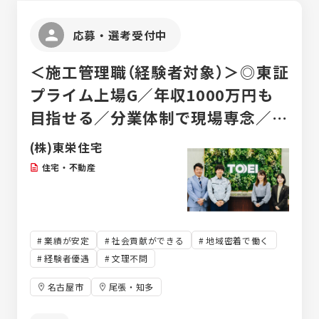
複数の商材を顧客に合わせて提案でき、自分
の得意分野を活かして営業活動を行うことが
応募・選考受付中
できます。 ≪中長期的に顧客を担当≫ 1社1
社のお客様を継続的に担当していただきま
＜施工管理職（経験者対象）＞◎東証
す。当社は顧客に価値を返すことを大切にし
ており、短期で担当変更することはほとんど
プライム上場G／年収1000万円も
ありません。末永くお客様を担当する中で信
目指せる／分業体制で現場専念／
頼関係を構築し、取引深耕を行っていただき
ます。
18時半PC自動シャットダウン／完
(株)東栄住宅
全週休2日制(土日)
住宅・不動産
業績が安定
社会貢献ができる
地域密着で働く
経験者優遇
文理不問
名古屋市
尾張・知多