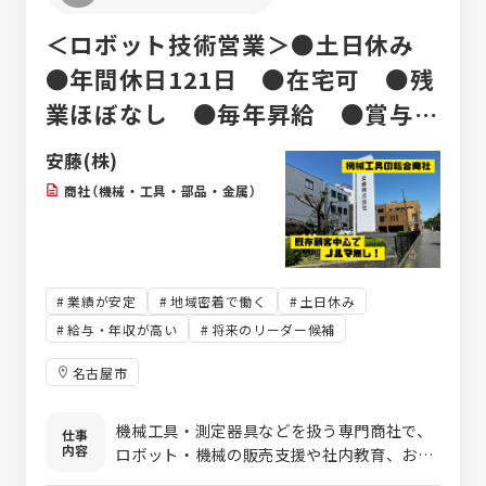
＜ロボット技術営業＞●土日休み
●年間休日121日 ●在宅可 ●残
業ほぼなし ●毎年昇給 ●賞与年
3回 ●各種手当あり
安藤(株)
商社（機械・工具・部品・金属）
業績が安定
地域密着で働く
土日休み
給与・年収が高い
将来のリーダー候補
名古屋市
機械工具・測定器具などを扱う専門商社で、
仕事
内容
ロボット・機械の販売支援や社内教育、およ
び技術営業を行うお仕事です。 【具体的な仕