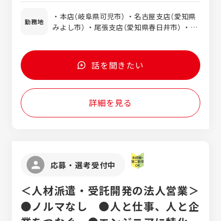
す！ 特別な経験やスキルは必要ありません。
躍しており、ライフスタイルに合わせながら
分は別途支給いたします。
研修や先輩社員とのペア行動で営業職未経験
・本店（岐阜県可児市） ・名古屋支店（愛知県
長く働ける職場です。 ★オーナー様の約60％
勤務地
の方も段階的に 業務を覚えることができるの
みよし市） ・尾張支店（愛知県春日井市） ・三
がリピーター！ 経験を積むごとに、ご紹介や
でご安心ください。 意欲や人柄重視の採用を
河支店（愛知県岡崎市）
リピート案件が増えていきます。 ★営業エリ
行っております。
アは愛知県内 基本的に⽇帰り可能で、⻑期出
張はありません。 まずはハートフルマンショ
話を聞きたい
ンの社風を感じてみて下さい。 下記『話を聞
きたい』コマンドからの面談のご予約をお待
ちしております。
詳細を見る
応募・選考受付中
＜人材派遣・受託開発の法人営業＞
●ノルマなし ●人と仕事、人と企