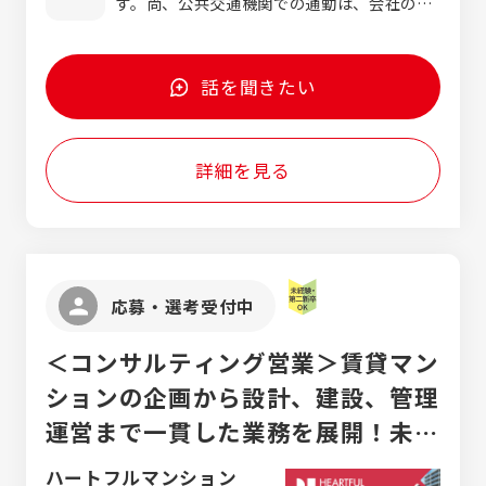
す。尚、公共交通機関での通勤は、会社の前
すべきヒントをキャッチし次回以降の工事へ
歳） ：447万円 ＊上記モデル月
は素直に聞ける柔軟さがある人 ・利用する側
にバス停があります。
反映 ・工場敷地に関する環境整備。例えば工
給は、過勤務手当・役職手当等を除いた額 ＊
の気持ちになって最後まであきらめない人 ・
場立地法における「緑地帯」の管理、届け出の
上記年収には、過勤務手当20H/月を含む 月
より良い方法を常に考えられる人 ・組織の垣
業務など 入社後のイメージ ・まずは先輩社
給 228,000円（22歳初任給）～324,000円＋賞
話を聞きたい
根を越えて全社目線で物事を捉えられる方
員（37歳）のサポート業務から開始してもらい
与年2回＋各種手当 ＊年齢・経験等考慮し優
ます。取り扱う設備の理解と工事会社との対
遇いたします
応方法を一緒に見て聞いて実践しながら学ん
詳細を見る
で頂きます ・幅広い知識が必要となるため、
空き時間を使って知識習得によって大いに役
立つ仕事です ・資格取得サポートもあり
応募・選考受付中
＜コンサルティング営業＞賃貸マン
ションの企画から設計、建設、管理
運営まで一貫した業務を展開！未経
験の方も大歓迎！
ハートフルマンション