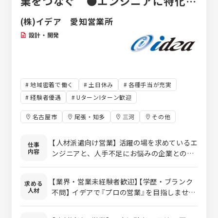
業をつなぐ ●エンジニアに特化し
たアウトソーシング
(株)イデア 愛知営業所
設計・開発
地域密着で働く
土日休み
各種手当が充実
経験者優遇
UターンIターン歓迎
名古屋市
尾張・知多
三河
その他
【人材派遣向け営業】 活躍の場を求めているエ
仕事
内容
ンジニアと、人手不足にお悩みの企業との架
け橋となる仕事。 企業への提案からエンジニ
アのフォローに至るまで、トータルでお任せ
【業界・営業未経験者歓迎】【学歴・ブランク
求める
します！ ＜業務内容＞ ■未経験の方 入社後1
人材
不問】 イデアで『プロの営業』を目指しません
ヵ月間は、自社工場内にて部品加工や製品組
か？ 【未経験者大歓迎！】先輩社員がしっかり
立等の ものづくりの流れ等を研修してゆきま
と丁寧に指導していきます！ ※要普通自動車
す。 その後、営業所に着任して、アポイント