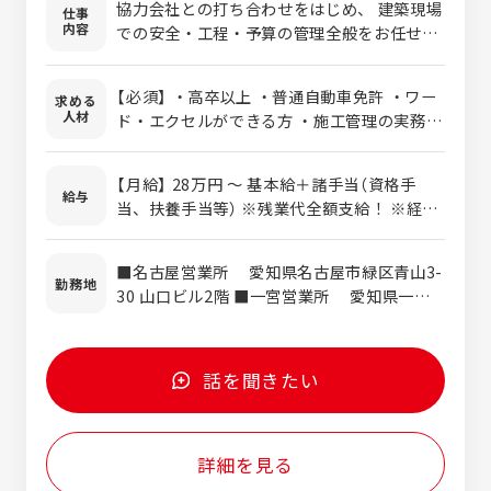
協力会社との打ち合わせをはじめ、 建築現場
仕事
内容
での安全・工程・予算の管理全般をお任せし
ます。 1棟の工期は約3ヶ月で、常に15棟前
後を並行して担当していただきます。 首都圏
【必須】 ・高卒以上 ・普通自動車免許 ・ワー
求める
の木造新築住宅を中心に、累計約10万世帯に
人材
ド・エクセルができる方 ・施工管理の実務経
選ばれてきた実績があります。 住宅性能評価
験（1年以上）または建築知識をお持ちの方 ・
の取得や「長期優良住宅」の標準仕様化など品
施工管理技士または建築士の資格をお持ちの
質にも徹底的にこだわっており、 技術者とし
【月給】 28万円 〜 基本給＋諸手当（資格手
方 【歓迎】 ・1・2級建築士 ・1・2級建築施工
給与
て自信を持って安心・安全な家づくりに専念
当、扶養手当等） ※残業代全額支給！ ※経験
管理技士
できる環境です。 ※（変更の範囲）適性に応じ
等によって当社規定にて決定いたします。
て、当社業務全般へ変更となる可能性があり
【年収例】 ・24歳 510万円 ※二級建築施工
■名古屋営業所 愛知県名古屋市緑区青山3-
ます。 【試用期間】 有り（3か月） 【やりがい】
管理技士・二級建築士保持 ・33歳（主任）730
勤務地
30 山口ビル2階 ■一宮営業所 愛知県一宮
経験豊富な方は即戦力として存分に腕を振る
万円 ※二級施工管理技士・役職手当 ・36歳
市中島通1-19-1
っていただけます。「仕入から設計・施工・
（課長）850万円 ※一級施工管理技士・役職
販売・アフターケア」までを網羅する自社一
手当 ・44歳（部長）1050万円 ※一級施工管
貫体制のもとで、技術のプロフェッショナル
理技士・二級施工管理技士・役職手当
話を聞きたい
を目指しませんか？現場のプロとして施工管
理を極める道はもちろん、将来的には造成、
設計、積算、アフターサービスといった多彩
詳細を見る
な技術職へキャリアチェンジできる幅広いフ
ィールドをご用意しています。 【分業体制】