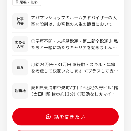
尾張・知多
アパマンショップのルームアドバイザーの大
仕事
内容
事な役割は、お客様の人生の節目において、
新生活の基盤となる最適な「住まい」をご提案
するお仕事です。物件のご案内など外回りも
◎学歴不問・未経験歓迎・第二新卒歓迎♪ 私
求める
ありますが、店舗内での業務も多く、完全反
人材
たちと一緒に新たなキャリアを始めません
響型の営業スタイルです。お客様にご満足い
か？ 資格取得もできます！ 【必須条件】 ・普
ただける物件をご紹介し、信頼と感謝をいた
通自動車免許（AT限定可） ・基本的PCスキル
だいたときの達成感はひとしおです。 不動産
月給24万円～31万円 ※経験・スキル・年齢
【こんな方を歓迎します！】 ・未経験からスキ
給与
に興味がある、人との会話が好き、安定した
を考慮して決定いたします ＜プラスして支払
ルを身につけたい方 ・生まれ育った地元で働
キャリアを築きたい、成長できる環境で働き
われる各種手当＞ ■通勤手当 ■残業手当（全
きたい方 ・人に喜ばれる仕事をしたい方 ・
たいなど、アパマンショップで働く先輩達が
額支給） ■自社管理物件入居手当（月1万5000
人とコミュニケーションをとることが好きな
愛知県東海市中央町7丁目16番地久野ビル1階
興味を持ったきっかけは様々です。独自の基
円） ◎入社時の想定年収 年収400万円～440
勤務地
方 ・チームワークを大切にしながら働きたい
（太田川駅 徒歩約13分） ◎転勤なし★マイカ
幹システムや接客システム、ＯＪＴ研修で、
万円 ※経験・スキル・年齢を考慮して決定い
方 ・不動産業界に興味がある方 ＼先輩たち
ー通勤OKです！
未経験でも安心してルームアドバイザーを始
たします。 ◎モデル年収 年収500万円（32
の前職★全員中途入社です！／ 飲食店スタッ
められます。上司や先輩がしっかりとサポー
歳・勤続4.5年） 年収480万円（28歳・勤続3
フ、看護師、旅行代理店スタッフ、トラック
トします！ 賃貸物件のオーナー様と、強固な
年）
話を聞きたい
運転手 など
信頼関係を築くことも大事な役割です。お困
りごとがないかなど、定期的にご連絡を入れ