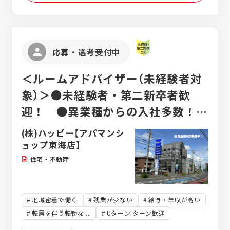
施工管理の負担を減らすため、業務の分業化
を進めています。物件の引き渡しやアフター
ケア、積算・調達は専門の別部門が担当。現
場での施工管理業務だけにしっかりと専念で
応募・選考受付中
きる働きやすい環境です。
＜ルームアドバイザー（未経験者対
象）＞●未経験者・第二新卒者歓
迎！ ●異業種からの入社多数！
●入社後の研修・フォロー充実！
(株)ハッピー【アパマンシ
ョップ東海店】
住宅・不動産
地域密着で働く
残業が少ない
給与・年収が高い
転居を伴う転勤なし
UターンIターン歓迎