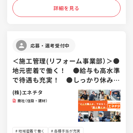
てお話を伺ううちに、少しずつ信頼関係は生
詳細を見る
まれてくるものです。「まずはアパマンに相
談しよう」とオーナー様に言って頂けるよう
な関係を目指してください。 賃貸斡旋業界に
おけるITの可能性にいち早く注目し、WEBサ
イトによる集客力の向上と独自システムによ
る店舗業務の効率化を推進してきたアパマン
応募・選考受付中
ショップ。「賃貸斡旋店舗数」と「賃貸斡旋件
数」で日本最大級の地位を築き、今後は「業界
＜施工管理(リフォーム事業部）＞●
No.1」から「業界圧倒的No.1」への進化をビジ
ョンに定め躍進中のブランドを活用し、地域
地元密着で働く！ ●給与も高水準
一番店を目指し、新店舗への移転準備も進行
で待遇も充実！ ●しっかり休みも
中。
取って、ライフワークバランス大切
(株)エネチタ
に！
商社（住設・建材）
地域密着で働く
各種手当が充実