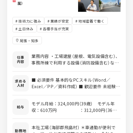
属）
技術力に強み
業績が安定
地域密着で働く
土日休み
各種手当が充実
尾張・知多
業務内容 ・工場建屋（屋根、電気設備含む）、
仕事
内容
事務所棟で利用する設備（消防設備含む）など
あらゆる社内で利用する設備の老朽更新及び
のトラブル対応の一次判断（社内で応急処置
■ 必須要件 基本的なPCスキル（Word／
求める
後社外の工事会社への依頼要否）を行う ・老
人材
Excel／PP／資料作成） ■ 歓迎要件 未経験者
朽更新がメインとなりますが、工事計画の立
でも大丈夫ですが、電気工事の知識や設備メ
案と工事会社の選定を行った後、工事会社と
ンテの経験のある方、資格のある方優遇致し
の打ち合わせ及び社内調整を行い、工事立ち
モデル月給：324,000円（39歳） モデル年
ます。 ・電気主任技術者（三種） ・電気工事
給与
合いまでを一貫しておこなう ・工事計画書の
収：610万円 ：312,000円（36
士 ■ 求める人物像（志向性・適性） ・コミュ
作成及び工事会社との打ち合わせ後の資料作
歳） ：579万円 ：
ニケーション能力の高い人 ・工事の目的等を
成 ・事業部内の整備グループ（飛島及び知多
274,000円（29歳） ：498万円
理解し、工事会社の担当者と打ち合わせが出
本社工場（海部郡飛島村） ＊車通勤が便利で
の2拠点）とコミュニケーションを図る。改善
：247,800円（25
勤務地
来るだけの適応力のある人 ・わからない場合