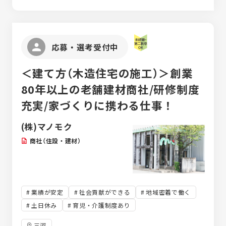
施工管理の負担を減らすため、業務の分業化
を進めています。物件の引き渡しやアフター
ケア、積算・調達は専門の別部門が担当。現
場での施工管理業務だけにしっかりと専念で
応募・選考受付中
きる働きやすい環境です。
＜建て方（木造住宅の施工）＞創業
80年以上の老舗建材商社/研修制度
充実/家づくりに携わる仕事！
(株)マノモク
商社（住設・建材）
業績が安定
社会貢献ができる
地域密着で働く
土日休み
育児・介護制度あり
三河