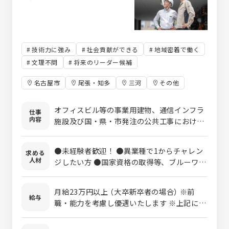
技術力に強み
社会貢献ができる
地域密着で働く
文理不問
将来のリーダー候補
名古屋市
尾張・知多
三河
その他
オフィスビル等の事業用建物、通信インフラ
仕事
内容
施設及び国・県・市発注の公共工事における
施工管理をお任せします。 【具体的に
は・・・】 施工管理業務ですので､施工計画を
●未経験者歓迎！ ●異業種で1からチャレン
求める
立て外注先を手配し、工程通りに作業が進む
人材
ジしたい方 ●国家資格の取得等、ブルーワー
よう現場で管理をして、完成書類を作成して
カーにキャリアアップ
いただく仕事です。 専門的なことや仕事の流
れなどは､先輩がイチから教えるので資格や
月給23万円以上 （大卒新卒者の場合） ※前
給与
経験がない方でも大丈夫です！ 異業種から転
職・能力を考慮し優遇いたします ※上記には
職してきた人も活躍中で､早ければ1年半の実
月30時間の固定残業代(35,190円～)を含みま
務経験で資格試験にチャレンジすることがで
す。 超過分は別途支給いたします。 モデル