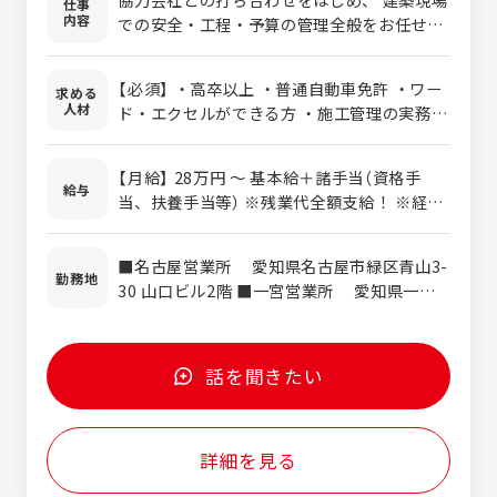
仕事
内容
での安全・工程・予算の管理全般をお任せし
ます。 1棟の工期は約3ヶ月で、常に15棟前
後を並行して担当していただきます。 首都圏
【必須】 ・高卒以上 ・普通自動車免許 ・ワー
求める
の木造新築住宅を中心に、累計約10万世帯に
人材
ド・エクセルができる方 ・施工管理の実務経
選ばれてきた実績があります。 住宅性能評価
験（1年以上）または建築知識をお持ちの方 ・
の取得や「長期優良住宅」の標準仕様化など品
施工管理技士または建築士の資格をお持ちの
質にも徹底的にこだわっており、 技術者とし
【月給】 28万円 〜 基本給＋諸手当（資格手
方 【歓迎】 ・1・2級建築士 ・1・2級建築施工
給与
て自信を持って安心・安全な家づくりに専念
当、扶養手当等） ※残業代全額支給！ ※経験
管理技士
できる環境です。 ※（変更の範囲）適性に応じ
等によって当社規定にて決定いたします。
て、当社業務全般へ変更となる可能性があり
【年収例】 ・24歳 510万円 ※二級建築施工
■名古屋営業所 愛知県名古屋市緑区青山3-
ます。 【試用期間】 有り（3か月） 【やりがい】
管理技士・二級建築士保持 ・33歳（主任）730
勤務地
30 山口ビル2階 ■一宮営業所 愛知県一宮
経験豊富な方は即戦力として存分に腕を振る
万円 ※二級施工管理技士・役職手当 ・36歳
市中島通1-19-1
っていただけます。「仕入から設計・施工・
（課長）850万円 ※一級施工管理技士・役職
販売・アフターケア」までを網羅する自社一
手当 ・44歳（部長）1050万円 ※一級施工管
貫体制のもとで、技術のプロフェッショナル
理技士・二級施工管理技士・役職手当
話を聞きたい
を目指しませんか？現場のプロとして施工管
理を極める道はもちろん、将来的には造成、
設計、積算、アフターサービスといった多彩
詳細を見る
な技術職へキャリアチェンジできる幅広いフ
ィールドをご用意しています。 【分業体制】