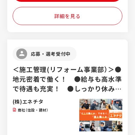
1 ■南九州事業所／鹿児島県志布志市志布志
月～1年程かかる大きなものまであります。
町安楽2759-8 ■豊田工場／愛知県豊田市駒
全国各地の工場地帯のある地域に出張して管
詳細を見る
新町大坂79
理を行います。
応募・選考受付中
＜施工管理(リフォーム事業部）＞●
地元密着で働く！ ●給与も高水準
で待遇も充実！ ●しっかり休みも
取って、ライフワークバランス大切
(株)エネチタ
に！
商社（住設・建材）