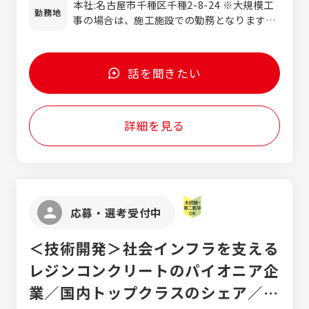
本社:名古屋市千種区千種2-8-24 ※大規模工
きます。 初めは先輩に付いて､お客様や現場
年収：37歳（業界未経験から10年目）/年収
勤務地
事の場合は、施工施設での勤務となります。
の人に顔と名前を覚えてもらうことからスタ
600万円※複数の現場を管理
現場へ直行・直帰可能です！
ート｡ 人と話すのが好きな方なら､スムーズに
進められると思います｡ 専門職なので、仕事
を覚えていくとドンドン楽しくなります。
話を聞きたい
詳細を見る
応募・選考受付中
＜技術開発＞社会インフラを支える
レジンコンクリートのパイオニア企
業／国内トップクラスのシェア／残