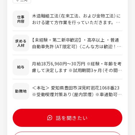
木造軸組工法（在来工法、および金物工法）に
仕事
内容
おける建て方作業を行っていただきます。
〈具体的には〉 プレカットした木材を現場で安
全に正確に組み立てる仕事です。 建て方チー
【未経験・第二新卒歓迎】 ・高卒以上 ・普通
求める
ムの一員として木造住宅の施工に携わってい
人材
自動車免許（AT限定可） 〈こんな方は歓迎！〉
ただきます。 マノモクは「建て方職人」と「リ
・手に職をつけて技術を身につけたい方 ・木
フォーム職人（多能工）」との専門企業として
造住宅や木材に興味がある方 ・木造建築業界
職人育成に力を入れており、業界の課題であ
月給18万6,960円～30万円 ※経験・年齢を考
の経験がある方 ・木造建築の知識がある方
給与
る職人不足の解消に貢献しています。
慮して決定します ※試用期間3ヶ月（その間、
待遇の変動なし）
＜本社＞ 愛知県豊田市深見町岩花1068番23
勤務地
※受動喫煙対策あり（屋内禁煙） ※車通勤可
※駐車場あり
話を聞きたい