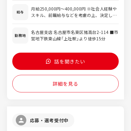
なく、東海エリア内の現場となります。
備士（甲種）、などお持ちの方 〈必須資格〉 ・
月給250,000円〜400,000円 ※社会人経験や
普通自動車運転免許 現在名古屋支店では、女
給与
スキル、前職給与などを考慮の上、決定しま
性の施工管理職が１名活躍しております。 性
す。 ※上記金額に、残業代や各種手当は含ま
別問わず、誰しもが活躍できる環境を整えて
れておりません。別途支給します。
います。
名古屋支店 名古屋市名東区猪高台2-114 ■市
勤務地
営地下鉄東山線「上社駅」より徒歩15分
話を聞きたい
詳細を見る
応募・選考受付中