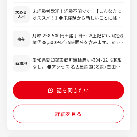
社会的貢献度の高いモノづくりの仕事です。
未経験者歓迎！経験不問です！ 【こんな方に
求める
具体的には・・・ ・鉄骨やコンクリートを用
人材
オススメ！】 ◆未経験から新しいことに挑戦
いた建物の補強作業 ※既存のコンクリート
したい方 ◆学歴不問、次のキャリアを見つけ
と鉄筋で構成された柱と梁にボルトを打ち込
たい方 ◆経験を活かして、キャリアアップし
む作業です ・施工に必要な機材の準備や片付
月給 258,500円＋諸手当～ ※上記には固定残
たい方 ◆一生モノのスキルを身に着けたい方
給与
け ・チームでの安全確認、作業進行 等 ★
業代38,500円／25時間分を含みます。 ※25
未経験でも安心！「メンター制度」でイチから
時間を超える時間外労働分は、別途追加支給
育成 専門的な知識は一切不要です。 入社後は
します。 ※前職給与を考慮し、経験・能力に
愛知県愛知郡東郷町諸輪尼ヶ根34-22 ※転勤
あなた専任の先輩（メンター）がつき、道具の
応じて決定します。 ＜モデル年収＞430万円
勤務地
なし。 ●アクセス 名古屋鉄道（名鉄）豊田線
名前や専門用語を覚えるところからスター
～ 入社1年目／30歳／施工職／配偶者・子1
「日進駅」より車で約6分
ト。 いきなり難しい作業を任せることはあり
人 ※月給・諸手当・賞与を含む想定です。
ません。先輩の作業を手伝いながら、マンツ
ーマンで一歩ずつ技術を学べる環境です。 気
話を聞きたい
さくな先輩ばかりなので、分からないことは
その場ですぐに聞けますよ。
詳細を見る