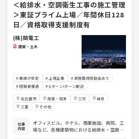
＜給排水・空調衛生工事の施工管理
＞東証プライム上場／年間休日128
日／資格取得支援制度有
(株)関電工
建築・土木
業績が安定
上場企業
資格取得奨励金あり
経験者優遇
UターンIターン歓迎
名古屋市
尾張・知多
三河
岐阜
三重
その他
オフィスビル、ホテル、商業施設、病院、工
仕事
内容
場など、各種建築物における給排水・空調設
備工事の新設、保守、改修工事を担当してい