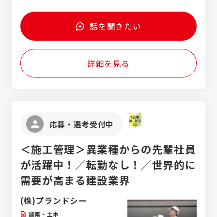
たします。 【必須】建築・建設業界での就業経
与 年3回（4月・7月・12月） 昇給 年1回（4
をたくさんしてくれればOKです！ ★チーム
東浦・阿久比 愛知県知多郡東浦町緒川下出口
験がある方（職種は問わず） ・2級建築施工管
月） 平均年収 648万円（2025年実績） 業界
で助け合える人 能力や知識・経験は一切問い
24番1 ●ハウスドゥ常滑 愛知県常滑市栄町二
理技士 ・2級建築士 【歓迎】 ■和気あいあい
トップクラスの年収です！ ※愛知県の平均年
話を聞きたい
ません！ エネチタではチームワークを最も大
丁目1 ●ハウスドゥ知多 愛知県知多市清水が
とコミュニケーションが取れる方 ■施工管理
収524万円、岐阜県の平均年収464万円、三
切にしています！ 自分１人で成果を出すより
丘1丁目1712番 ●ハウスドゥ半田中央 愛知
ご経験者 ★ベテランも歓迎します！
重県の平均年収481万円 ◇インセンティブあ
もチームで助け合って店舗の目標を達成して
県半田市星崎町3丁目22-9 ●ハウスドゥ半田
り ◇交通費支給 （ガソリン代を基本とし、
いく、チームとしての成果・成長を大切にし
詳細を見る
武豊 愛知県半田市青山4丁目4-14 ◆ハウスド
上限37,920円まで支給） ◇雇用保険 ◇厚生年
ています！！
ゥ 刈谷R155 愛知県刈谷市稲場町5-612
金 ◇労災保険 ◇健康保険
応募・選考受付中
＜施工管理＞異業種からの先輩社員
が活躍中！／転勤なし！／世界的に
需要が高まる建設業界
(株)プランドシー
建築・土木