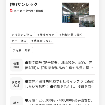
業月10時間程度／土日休み／車通
(株)サンレック
勤OK
メーカー（住設・建材）
技術力に強み
業績が安定
地域密着で働く
土日休み
残業が少ない
尾張・知多
●製品開発（配合開発、構造設計、試作、評
仕事
内容
価試験）に従事 現状製品の生産や品質に関す
る本質的な課題の解決を図り、製造部門にフ
ィードバック するほか、潜在的ニーズに対応
●業界／職種未経験でも社会インフラに貢献
求める
し新たな市場開拓するための技術開発に従事
人材
したい方歓迎！ ●知識を活かし、技術を深め
します。 レジンコンクリート(樹脂コンク
たい方歓迎！ ●土木系の学部、職務に所属さ
リート）の可能性を高めるため製品を向上す
れていた方であれば技術知識を更に活かせま
る新技術や、 これまでと全く違った手法での
●月給：250,000円～400,000円（手当含む）
す！
給与
製品設計や生産技術の実現を図ります。 ●入