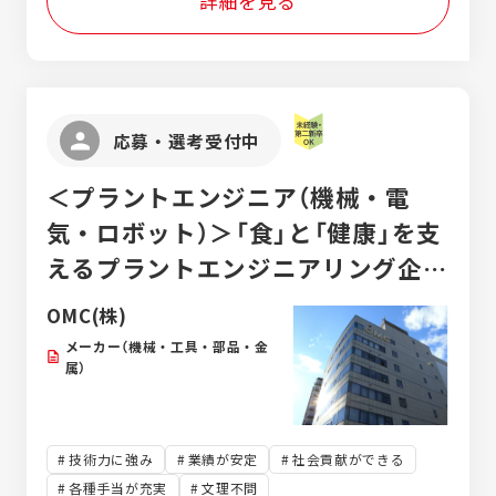
詳細を見る
応募・選考受付中
＜プラントエンジニア（機械・電
気・ロボット）＞「食」と「健康」を支
えるプラントエンジニアリング企
業/未経験歓迎/創業115年の安定企
OMC(株)
業/昨年度賞与4～5ヶ月分
メーカー（機械・工具・部品・金
属）
技術力に強み
業績が安定
社会貢献ができる
各種手当が充実
文理不問