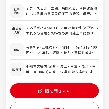
オフィスビル、工場、病院など、各種建築物
仕事
内容
における屋内電気設備工事の新設、保守、改
修工事を担当していただきます。工事の見積
もり・工事の工程管理・資材管理・安全管
＜応募資格/応募条件＞ ■必須条件（以下のい
求める
理・労務管理・原価管理・品質管理などを通
人材
ずれかの資格をお持ちの屋内線工事における
じて、現場のモチベーション・生産性を高め
施工管理実務経験者） ・1級電気工事施工管理
ていく役割です。ゼネコンや工事業者、施主
技士、1級電気工事施工管理技士補、または2
など、様々な関係者との折衝も担当していた
有資格者(正社員) ・月給制、月給：317,400
級電気工事施工管理技士 ※40歳以上の方は
給与
だきます。 物件の規模は数百万円から数十億
円～ ※ 年齢・経験・能力・資格を考慮の
「1級電気工事施工管理技士」保有が必須とな
円と様々です。あなたのキャリアに応じた工
上決定します。 ・賞与：年2回（6月・12月）
ります。 ■歓迎条件 ・電気主任技術者第3種
事に携わりながら、ステップアップできま
・想定年収：673万円～1,123万円 【年収例】
の資格保持 ・現場代理人の経験のある方 ■
中部支店管内（愛知・岐阜・三重・福井・石
す。入社2～3年は、社内のルールや関電工の
25歳/673万円、30歳/723万円、35歳/945
勤務地
求める人材像 ・チャレンジ精神・好奇心旺盛
川・富山県内）の施工現場 中部支店所在地：
仕事のスタイルを学んでいただく期間と考え
万円、40歳/1,026万円、45歳/1,123万円
な方 ・目的意識・実行力のある方 ・コミュ
愛知県名古屋市中区栄1-2-7 名古屋東宝ビル
ています。じっくり腰を落ち着けて仕事に取
※ 上記は目安としての年収例です。能力・経
ニケーション能力の高い方
6階 （最寄駅：伏見駅、徒歩5分） ※転勤：工
り組んでください。
験・資格により上下する可能性があります。
事対応で他県に出張の可能性有り（特に静
話を聞きたい
岡・長野県） 受動喫煙対策：屋内執務フロア
全面禁煙