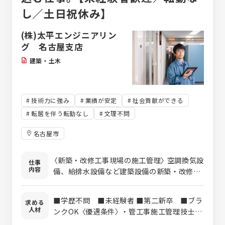
し／土日祝休み】
(株)太平エンジニアリン
グ 名古屋支店
建築・土木
技術力に強み
業績が安定
社会貢献ができる
転居を伴う転勤なし
文理不問
名古屋市
〈新築・改修工事現場の施工管理〉 空調換気設
仕事
内容
備、給排水設備など建築設備の新築・改修工
事の現場監督として、 協力企業の手配やスケ
ージュール管理、工事の進捗確認や部材の発
■学歴不問 ■未経験者 ■第二新卒 ■ブラ
求める
注、 施工図の作成を行っていただきます。
人材
ンクOK 〈優遇条件〉 ・管工事施工管理技士（1
（CADソフト：Rebroを使用） 基本的に転勤は
級・2級）をお持ちの方 ・建築設備士、消防設