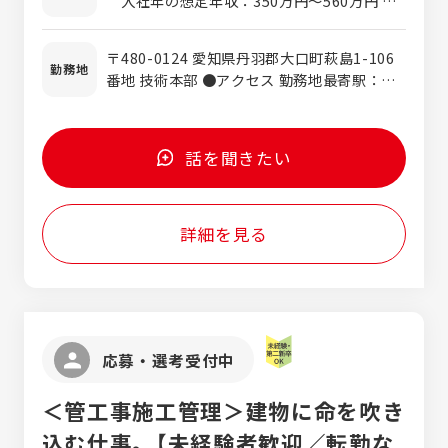
入社年の想定年収：350万円～560万円 上
社後の流れ 入社後は上司や先輩を手伝いなが
記金額はあくまでも目安です。 経験・年齢等
ら、まずはレジンコンクリート（樹脂コンク
を考慮して決定致します。
〒480-0124 愛知県丹羽郡大口町萩島1-106
リート）の材料組成や、 生産方法などに関す
勤務地
番地 技術本部 ●アクセス 勤務地最寄駅：名
る基本知識を習得します。 その後、自身の経
鉄犬山線線／柏森駅 東名高速道 小牧ICより
験や知識を生かしていただき、技術本部業務
4.8km 名古屋高速道 小牧北ICより4.8km 名
の一端 を担っていただきます。
鉄犬山線 江南駅から車で約20分
話を聞きたい
詳細を見る
応募・選考受付中
＜管工事施工管理＞建物に命を吹き
込む仕事。【未経験者歓迎／転勤な