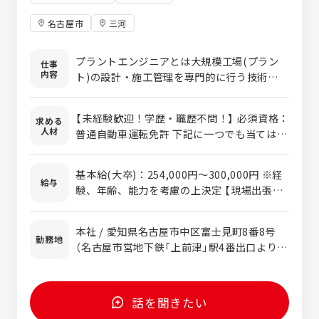
名古屋市
三河
プラントエンジニアとは大規模工場(プラン
仕事
内容
ト)の設計・施工管理を専門的に行う技術者の
事です。 専門分野が分かれており、各領域の
スペシャリストが集結してプロジェクトを進
【未経験歓迎！学歴・職歴不問！】 必須資格：
求める
めていきます。 希望やご経験などを考慮して
人材
普通自動車運転免許 下記に一つでも当てはま
配属いたします。 【機械系エンジニア】 主に
る方は当社で活躍いただける方です！ ○エン
配合飼料プラントの基本設計・詳細設計、機
ジニア志望でものづくりの仕事がしたい方 ○
械装置の設計・施工管理を担います。 【電気
基本給(大卒)：254,000円～300,000円 ※経
機械、電気、産業ロボットに興味がある方 ○
給与
系エンジニア】 上記プラント各所への電力供
験、年齢、能力を考慮の上決定 【現場出張時
旅行や食事などが好きで、工事出張を楽しめ
給設計・配線、制御システムの設計・施工管
のモデルケース（28歳）】 基本給約280,000円
る方 ○主体的に考えて、動ける方 ○何ごとに
理を担います。 【ロボットシステムエンジニ
+現場手当・食費補助＝支給額：約400,000
も挑戦意欲を強く持てる方 ○コミュニケーシ
本社 / 愛知県名古屋市中区富士見町8番8号
ア】 食品・薬品プラントの生産ラインを産業
円 ※工事日の現場手当(2600円/日)、宿泊を
勤務地
ョン力、対人折衝力のある方
（名古屋市営地下鉄「上前津」駅4番出口より徒
ロボットなどを活用し自動化する設備の設
伴う場合の朝夕食費補助(2500円/日) ※遠方
歩7分） ◎下記の勤務地での採用も可能です。
計・施工管理を担います。 ＜現場について＞
出張時の宿泊費は会社負担。携帯支給あり。
※豊田工場での採用は機械製造工（自社製品
作業は協力会社の職人が担当するので、スケ
の溶接・加工・組立及び出張修理）となりま
ジュールや安全面の管理が中心となります。
話を聞きたい
す。 ■鹿嶋事業所／茨城県鹿嶋市国末1520-
工事期間は1日で終わる小さなものから数か