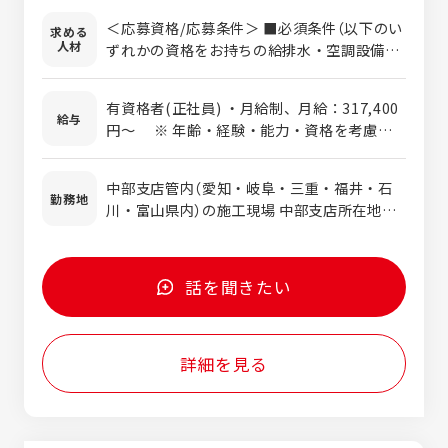
ただきます。工事の見積り・工事の工程管
＜応募資格/応募条件＞ ■必須条件（以下のい
求める
理・資材管理・安全管理・労務管理・原価管
人材
ずれかの資格をお持ちの給排水・空調設備工
理・品質管理などを通じて、現場のモチベー
事の施工管理経験者） ・1級管工事施工管理技
ション・生産性を高めていく役割です。ゼネ
士、1級管工事施工管理技士補、または2級管
コンや工事業者、施主など、様々な関係者と
有資格者(正社員) ・月給制、月給：317,400
工事施工管理技士 ※40歳以上の方は「1級
給与
の折衝も担当していただきます。 物件の規模
円～ ※ 年齢・経験・能力・資格を考慮の
管工事施工管理技士」保有が必須となりま
は数百万円から数十億円と様々です。あなた
上決定します。 ・賞与：年2回（6月・12月）
す。 ■歓迎条件 ・1級管工事施工管理技士
のキャリアに応じた工事に携わりながら、ス
・想定年収：673万円～1,123万円 【年収例】
（監理技術者）受験資格保有 ・給排水・空調設
中部支店管内（愛知・岐阜・三重・福井・石
テップアップできます。入社2〜3年は、社内
25歳/673万円、30歳/723万円、35歳/945
勤務地
備工事の現場代理人経験のある方 ■求める人
川・富山県内）の施工現場 中部支店所在地：
のルールや関電工の仕事のスタイルを学んで
万円、40歳/1,076万円、45歳/1,123万円
材像 ・チャレンジ精神・好奇心旺盛な方 ・
愛知県名古屋市中区栄1-2-7 名古屋東宝ビル
いただく期間と考えています。じっくり腰を
※ 上記は目安としての年収例です。能力・経
目的意識・実行力のある方 ・コミュニケーシ
6階 （最寄駅：伏見駅、徒歩5分） ※転勤：工
落ち着けて仕事に取り組んでください。
験・資格により上下する可能性があります。
ョン能力の高い方
事対応で他県に出張の可能性有り（特に静
話を聞きたい
岡・長野県） 受動喫煙対策：屋内執務フロア
全面禁煙
詳細を見る