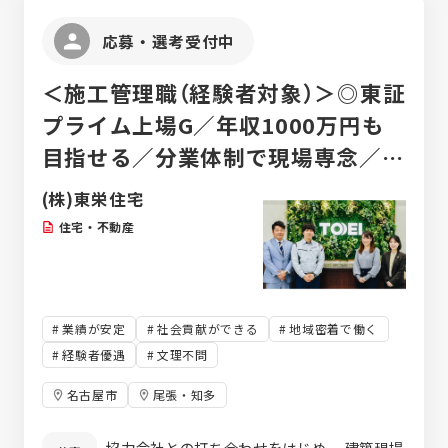
応募・選考受付中
＜施工管理職（経験者対象）＞◎東証
プライム上場G／年収1000万円も
目指せる／分業体制で現場専念／
18時半PC自動シャットダウン／完
(株)東栄住宅
全週休2日制(土日)
住宅・不動産
業績が安定
社会貢献ができる
地域密着で働く
経験者優遇
文理不問
名古屋市
尾張・知多
協力会社との打ち合わせをはじめ、 建築現場