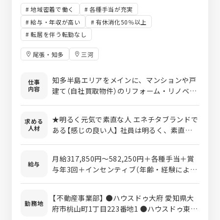
地域密着で働く
各種手当が充実
給与・年収が高い
有休消化50％以上
転居を伴う転勤なし
尾張・知多
三河
知多半島エリアをメインに、マンションや戸
仕事
内容
建て（自社買取物件）のリフォーム・リノベー
ション工事の施工管理をお任せいたします。
一人当たり5件程度の案件を並行して管理し
★明るく元気で素直な人 エネチタブランドで
求める
ていただきます。 【具体的な業務内容】 ■営
人材
ある【感じの良い人】 社員は明るく、素直な人
業が契約してきた物件に対し、リフォーム仕
が多いです。 まずは素直に受け入れてやって
様の打ち合わせから参加 ■メーカーとの現地
みる、それからどうするかを考える姿勢を重
調査や打ち合わせに同行し、その後の施工管
月給317,850円～582,250円＋各種手当＋賞
要と考えています。 ★すぐに行動できる人 一
給与
理業務 ■指示書作成や商品発注などの段取り
与年3回＋インセンティブ（年齢・経験によっ
般的な企業に比べ、更にスピード感が重視さ
を行い、現場の進捗管理を実施 【働き方】内
て変動いたします） ※上記金額にみなし残業
れています。日々の業務はもちろん、お客様
勤：外勤＝3:7程度の割合/残業は35h以内/社
手当含む（35時間分/58,110～73,720円） 超
への対応、業務改善、あらゆる場面でスピー
【不動産事業部】 ●ハウスドゥ大府 愛知県大
用車貸与あり 【教育体制について】OJTで3ヵ
過分は別途支給します。 【モデル年収】 2年
勤務地
ド感を求めています。 業務を早く終わらせる
府市桃山町1丁目223番地1 ●ハウスドゥ東海
月程度を目安に、先輩・上司が丁寧に指導い
目 540万円程度 5年目 850万円程度 賞
のではなく、まずはすぐに取り掛かって報告
愛知県東海市富木島町外面6-4 ●ハウスドゥ