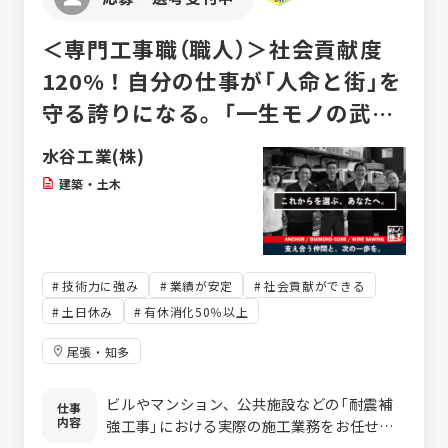
＜専門工事職（職人）＞社会貢献度
120%！自分の仕事が「人命と街」を
守る誇りになる。「一生モノの武
器」が手に入る仕事！
水谷工業(株)
建築・土木
技術力に強み
業績が安定
社会貢献ができる
土日休み
有休消化50％以上
尾張・知多
ビルやマンション、公共施設などの「耐震補
仕事
内容
強工事」における実際の施工業務をお任せし
ます。 地震から人々の命と街を守る、非常に