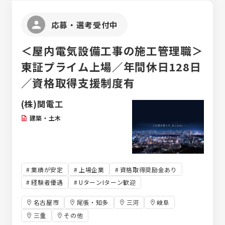
応募・選考受付中
＜屋内電気設備工事の施工管理職＞
東証プライム上場／年間休日128日
／資格取得支援制度有
(株)関電工
建築・土木
業績が安定
上場企業
資格取得奨励金あり
経験者優遇
UターンIターン歓迎
名古屋市
尾張・知多
三河
岐阜
三重
その他