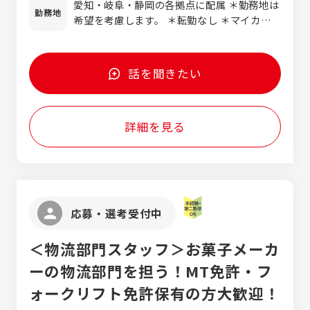
愛知・岐阜・静岡の各拠点に配属 ＊勤務地は
＞ 3t：月給29.2万円～ 4t：月給33.5万円～
勤務地
希望を考慮します。 ＊転勤なし ＊マイカー通
＜羽島＞ 4t：月給35.5万円～ ＜藤枝＞ 4t：
勤OK（駐車場完備） 【本社】 愛知県海部郡飛島
月給32.5万円～ ＜静岡東＞ 3t：月給30.5万
村大宝7-60 【名古屋南営業所】 愛知県大府市
円～ 4t：月給32.5万円～ ＜沼津＞ 4t：月給
共和町別岨175 【一宮営業所】 愛知県一宮市
32.5万円～ 【見習期間（15日～最大2カ月）は
話を聞きたい
千秋町天摩字金島1 【羽島営業所】 岐阜県羽島
日給となります】 ◎本社、名古屋南、一宮：
市正木町須賀赤松300-2 【藤枝営業所】 静岡
9,138円 ◎羽島：8,798円 ◎住之江：9,433
県島田市東町1047-4 イーストヴィレッジ B
円 ◎藤枝、静岡東、沼津：8,781円
詳細を見る
棟102 【静岡東営業所】 静岡県静岡市葵区流
通センター3-3 【沼津営業所】 静岡県沼津市足
高396-55
応募・選考受付中
＜物流部門スタッフ＞お菓子メーカ
ーの物流部門を担う！MT免許・フ
ォークリフト免許保有の方大歓迎！