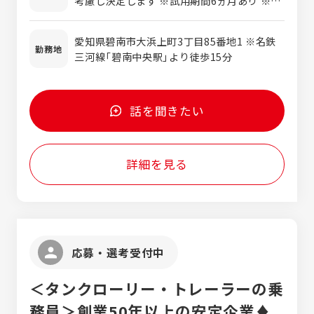
考慮し決定します ※試用期間6ヵ月あり ※残
がある ・地元で長く働きたい ・お菓子メー
業代別途支給（全額）
カーで働きたい ・正社員として活躍したい！
愛知県碧南市大浜上町3丁目85番地1 ※名鉄
勤務地
三河線「碧南中央駅」より徒歩15分
話を聞きたい
詳細を見る
応募・選考受付中
＜タンクローリー・トレーラーの乗
務員＞創業50年以上の安定企業♦