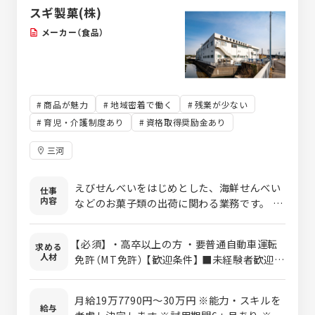
スギ製菓(株)
メーカー（食品）
商品が魅力
地域密着で働く
残業が少ない
育児・介護制度あり
資格取得奨励金あり
三河
えびせんべいをはじめとした、海鮮せんべい
仕事
内容
などのお菓子類の出荷に関わる業務です。 出
荷作業から資材の受け入れ（リフトを使用し
た資材の運搬など）を行い、 倉庫内の在庫管
【必須】 ・高卒以上の方 ・要普通自動車運転
求める
理も担当します。 業務に慣れてきたら、トラ
人材
免許（MT免許） 【歓迎条件】 ■未経験者歓迎
ックを運転し、配送先に商品をお届けする配
■第二新卒歓迎 ■フリーター歓迎 ■フォー
送業務も担当していきます。 まずは業務に慣
クリフト免許を持っている方 歓迎 ・運転す
れるまで、倉庫内の作業から始めていただき
月給19万7790円～30万円 ※能力・スキルを
ることが好き ・倉庫内作業や物流業務に興味
給与
ます。