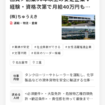
経験・資格次第で月給40万円も！
♦土日祝休みで家族時間を大切にで
(株)ちゅうえき
きます。
運輸・物流・倉庫
業績が安定
社会貢献ができる
女性活躍推進企業
文理不問
将来のリーダー候補
名古屋市
三重
タンクローリーやトレーラーを運転し、化学
仕事
内容
製品などの液体貨物を安全に輸送する仕事で
す。配送先への輸送だけでなく、積み込み・
荷降ろし作業や車両の日常点検、運行前後の
<必須要件> ・大型免許 ・危険物乙種四類免
求める
確認業務も担当します。安全運行を最優先に
人材
許 <歓迎条件> ・責任感を持って最後までし
考え、法令や運行ルールを遵守しながら業務
っかり取り組める方 ・真面目に勤務し､向上