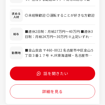
な車両で配送を行います。 主な業務は、荷物
の積み込み・荷下ろし・配送です。荷役作業
求める
はフォークリフトやカーゴテナーなど、お客
◎未経験歓迎 ◎運転することが好きな方歓迎
人材
様や配送内容に応じてさまざま。個人宅への
配送や宅配業務はなく、企業間配送が中心の
ため、安定した配送スケジュールで働けま
■週休2日制：月給27万円～40万円 ■週休3
給与
す。 近年は女性ドライバーも多数活躍中。
日制：月給24万円～30万円 ※上記いずれか
AT限定免許をお持ちの方も、免許取得支援制
は本人の希望により決定 ※残業代は別途支給
度を利用して中型・大型免許の取得を目指せ
■金山支店 〒460-0022 名古屋市中区金山５
るため、未経験からでも安心してスタートで
勤務地
丁目３番１７号 ＊JR東海道線・名古屋市営
きる環境です。 ■1日の流れ AM 点呼・朝
地下鉄 名城線『金山』駅より徒歩8分 ■西春支
礼・車両点検 出発・配送ルートへ お客様先
店 〒481-0043 北名古屋市沖村権現35-１ ＊
で荷下ろし・積み込み 次の配送先・積込先へ
名古屋鉄道犬山線『西春』駅より徒歩17分 ■
移動 PM 休憩 午後の配送・集荷業務 翌日配
話を聞きたい
名南支店 〒455-0051 名古屋市港区中川本町
送分の積み込み 帰社・終了点呼・退社 地域
3-1 ＊名古屋市営地下鉄名港線『港区役所』駅
の物流を支えるプロフェッショナルとして、
より徒歩13分 ■犬山支店 〒484-0964 犬山
安全・確実な配送を通じてお客様の事業を支
詳細を見る
市字上榎島23-２ ＊名古屋鉄道小牧線『楽田』
える、やりがいのある仕事です。
駅より徒歩16分 ■大高支店 〒458-0801 名
古屋市緑区鳴海町字下汐田20番の１ ＊JR東