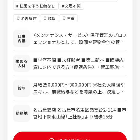
転居を伴う転勤なし
文理不問
名古屋市
岐阜
三重
〈メンテナンス・サービス〉 保守管理のプロフ
仕事
内容
ェッショナルとして、設備や建物全体の管
理、リフォームコンサルの担当、 フロント営
業、年間点検スケジュール提案・点検・修理
■学歴不問 ■未経験者 ■第二新卒 ■臨機応
求める
を行っていただきます。 また、点検・修理を
人材
変に対応できる方 〈優遇条件〉 ・管工事施工
通じて機械設備の予防保全、機能的な劣化へ
管理技士（1級・2級）をお持ちの方 ・電気主
の対応を行います。
任技術者、建築物環境衛生管理技術者などを
月給250,000円〜300,000円 ※社会人経験や
お持ちの方 ・設備に関する知識、配管等の施
給与
スキル、前職給与などを考慮の上、決定しま
工に従事したことのある方 〈必須資格〉 ・普
す。 ※上記金額に、残業代や各種手当は含ま
通自動車運転免許
れておりません。別途支給します。
名古屋支店 名古屋市名東区猪高台2-114 ■市
勤務地
営地下鉄東山線「上社駅」より徒歩15分