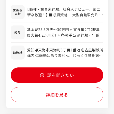
10t～20tのコイル（数ミリに薄く伸ばした鉄
【職種・業界未経験、社会人デビュー、第二
求める
板をロール状に巻き取った製品）を倉庫から
人材
新卒歓迎！】 ■必須資格 大型自動車免許
出荷船まで運ぶ業務です。 ②大型ダンプ運転
※内定後の取得でも構いません。 取得費
手 積載量10t～40tの大型ダンプで鉄鉱石・
用は会社が負担いたします。 ■求める人物像
石炭などの鉄の原料、鉄を延べ棒の状態に固
基本給23.3万円～30万円 + 賞与年2回（昨年
安全ルールを順守できる方 同僚とコミュ
給与
めた鋳物銑やスクラップを輸送する仕事で
度実績4.2ヵ月分） + 各種手当 ※経験・年齢・
ニケーションをしっかり取れる方 前向きに
す。一般的なダンプカーはもちろん、荷台を
能力などを考慮して加給優遇します。 <月給
業務に取り組める方 ※学歴不問。就業ブ
切り離せるタイプのダンプやトレーラーのよ
に+される各種手当> ■過勤務手当（平均残業
ランクも問いません。
愛知県東海市東海町5丁目3番地 名古屋製鉄所
うに運転席が首振り式になっているダンプな
時間20時間、月3～4万円程度） ■深夜手当
勤務地
構内 ◎転勤はありません。じっくり腰を据え
ど、多種多様な車両を運転することが可能で
（月2万円程度） ■交替手当 （月2万円程度）
て働けます。 ◎駐車場完備！マイカー通勤
す。 【業務の特徴】 製鉄所内の決められたル
■役職手当 <年収モデルケース> 20代 480
OKです。 ◎U・Iターン歓迎！
ートを巡回すること、所内の自動車の制限速
万円～570万円 30代 570万円～650万円 40
度は20km/hから40km/hに設定されている
代 650万円～710万円 ※上記金額は新卒採
話を聞きたい
こと、さらに作業車両が最優先されることか
用者の一例です。あくまでモデル年収となり
ら、大型自動車の運転が初めての方でも安心
ます。
して作業ができる環境です。
詳細を見る