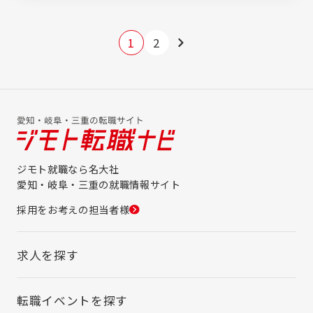
海道線『大高』駅より徒歩8分 ■春日井支店 〒
486-0833 春日井市上条町８丁目2670番地
＊JR中央線『春日井』駅より徒歩18分 ■四日
1
2
市支店 〒510-0874 三重県四日市市河原田町
1077-10 ＊JR関西本線『河原田』駅より徒歩
20分 ■三好支店 〒470-0224 みよし市三好
町池守田62-1 ＊名鉄豊田線『日進』駅より車
で9分
ジモト就職なら名大社
愛知・岐阜・三重の就職情報サイト
採用をお考えの担当者様
求人を探す
転職イベントを探す