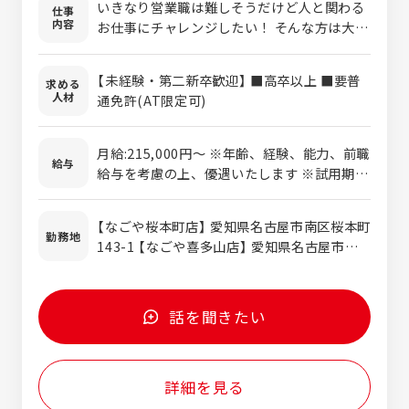
いきなり営業職は難しそうだけど人と関わる
仕事
内容
お仕事にチャレンジしたい！ そんな方は大歓
迎です！ ■個人宅への福祉用具の配送 車い
すや手すりなど、ご購入・レンタルいただい
【未経験・第二新卒歓迎】 ■高卒以上 ■要普
求める
たお客様宅へ商品を配送いただきます。 軽量
人材
通免許(AT限定可)
商品～大型商品まで様々ですが、大型商品の
配送の際は 複数人のスタッフで対応となりま
すのでご安心ください♪ ■フィッティング・
月給:215,000円〜 ※年齢、経験、能力、前職
給与
微調整 置き型手すりや、歩行器の高さの調整
給与を考慮の上、優遇いたします ※試用期間
など、お客様に合わせてフィッティング お客
あり（3ヶ月間）待遇は同条件 ※残業代は1分
様の介護に際するお困りごと・お悩みのご相
単位で支給
【なごや桜本町店】 愛知県名古屋市南区桜本町
談に乗っていただきます。 各分野のエキスパ
勤務地
143-1 【なごや喜多山店】 愛知県名古屋市守
ートが在籍しているため、配送先で専門的な
山区喜多山南21-18 アモール喜多山1-C
問い合わせを受けた場合も、 すぐに社内で相
談・解決することができますのでご安心くだ
さい！ 業界未経験者がたくさん活躍中の職場
話を聞きたい
です！ 前職が製造職、エステや携帯販売、眼
鏡屋さんなど、経験問わず活躍中です！
詳細を見る