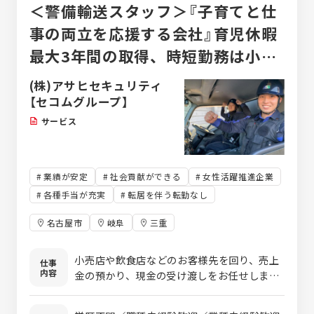
＜警備輸送スタッフ＞『子育てと仕
事の両立を応援する会社』育児休暇
最大3年間の取得、時短勤務は小学
校4年生終了まで可能です。
(株)アサヒセキュリティ
【セコムグループ】
サービス
業績が安定
社会貢献ができる
女性活躍推進企業
各種手当が充実
転居を伴う転勤なし
名古屋市
岐阜
三重
小売店や飲食店などのお客様先を回り、売上
仕事
内容
金の預かり、現金の受け渡しをお任せしま
す。先輩と2人1組で担当をするので、わから
ないことは随時質問できる環境です。一つひ