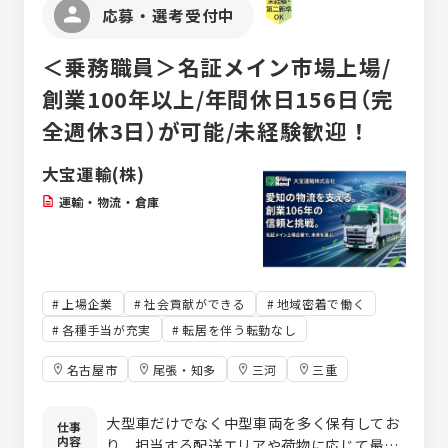
術研修も年に2回実施しています。 【コミュニ
応募・選考受付中
ケーションも活発です！】 当社では朝礼やミ
ーティング、面談などコミュニケーションの
＜乗務職員＞名証メイン市場上場/
場が豊富にあります。困ったことがあればど
んどん発信してみてください。
創業100年以上/年間休日156日（完
全週休3日）が可能/未経験歓迎！
大宝運輸(株)
運輸・物流・倉庫
上場企業
社会貢献ができる
地域密着で働く
各種手当が充実
転居を伴う転勤なし
名古屋市
尾張・知多
三河
三重
大型車だけでなく中型車両を多く保有してお
仕事
内容
り、担当する配送エリアや荷物に応じて最適