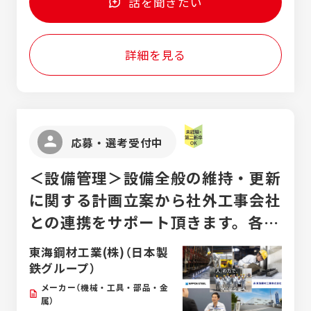
話を聞きたい
詳細を見る
応募・選考受付中
＜設備管理＞設備全般の維持・更新
に関する計画立案から社外工事会社
との連携をサポート頂きます。各種
機械設備の基盤整備を通じてものづ
東海鋼材工業(株)（日本製
くりの土台を一緒に作りましょう。
鉄グループ）
メーカー（機械・工具・部品・金
属）