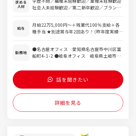
学歴不問／職種未経験歓迎／業種未経験歓迎
求める
とつの業務は決して難しくありません。 【具
人材
社会人未経験歓迎／第二新卒歓迎／ブランク
体的な仕事内容】 ◆現金の引き取り 店舗で売
OK ■普通自動車運転免許をお持ちの方（AT
上が入ったバッグをお預かり。 ◆現金の受け
限定可） └その他、業務に必要な免許や資格
渡し 釣り銭などで使う現金を店舗に受け渡し
月給22万5,000円～＋残業代100％支給＋各
は入社後に資格取得支援制度を利用して取得
給与
ます。 ※帰社後の現金計算や銀行への預け入
種手当 ★別途賞与年2回あり！（昨年度実績：
いただけます。 【先輩たちも90％未経験入社
れなどは別スタッフが担当します。 ※イレギ
3.1ヶ月分～4.7ヶ月分） ※経験・スキルを考
です！】 先輩たちも全員未経験からのスター
ュラーが発生した場合、基地局管制室へ連
慮の上、決定します。 ※残業代は1分単位で
ト。元営業、製造スタッフ、料理人、パティ
●名古屋オフィス 愛知県名古屋市中川区富
絡。指示に沿って行動します。 【入社後の流
全額支給します。 ＜月収例＞ 27万円（基本給
勤務地
シエ、教師など前職も様々です。警備会社と
船町4-1-2 ●岐阜オフィス 岐阜県土岐市泉
れ】 ▽座学研修 警備法や道路運送車両法、憲
＋各種手当）／入社1年目・30代 【年収例】
いうと体育会系のイメージがあると思います
北山町9-2 ●三重オフィス 三重県津市芸濃
法について学んでいきます。社内外の講師が
390万円（35歳／入社1年） 430万円（40歳／入
が、文系の人や「運動は苦手」という人も活躍
町椋本2727-2 ☆転居を伴う転勤のない地域
幅広く知識をレクチャーしていきます。 ▽現
社4年） 550万円（43歳／入社8年）
しています。
限定正社員の募集です。 ※入社後、地域限定
場研修 警備をする上での基本動作や挨拶の仕
話を聞きたい
正社員から総合職正社員への変更も可能（変
方、警戒のやり方などを学んでいきましょ
更試験あり）
う。 ▽OJT研修 2人1組で行動をしますが、
約6ヶ月間は教育を共に担当するエルダー社
詳細を見る
員と一緒に仕事を進めていきます。 ★その他
にも… 準中型免許、国家資格である貴重品運
搬警備業務検定、車両運行管理者などの必要
な資格を費用会社負担で取得できます。ま
た、独り立ち後も年に1回研修を実施。防護