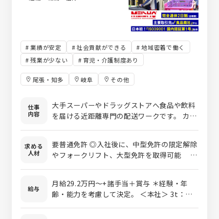
業績が安定
社会貢献ができる
地域密着で働く
残業が少ない
育児・介護制度あり
尾張・知多
岐阜
その他
大手スーパーやドラッグストアへ食品や飲料
仕事
内容
を届ける近距離専門の配送ワークです。 カゴ
台車やパワーゲート（昇降装置）付きのトラッ
クを使用するため、手積み・手降ろしのよう
要普通免許 ◎入社後に、中型免許の限定解除
求める
な激しい肉体労働はありません。
人材
やフォークリフト、大型免許を取得可能 費
用は会社が負担します。
月給29.2万円～+諸手当＋賞与 ＊経験・年
給与
齢・能力を考慮して決定。 ＜本社＞ 3t：月
給32万円～ 4t：月給34万円～ ＜名古屋南＞
3t：月給32万円～ 4t：月給33万円～ ＜一宮