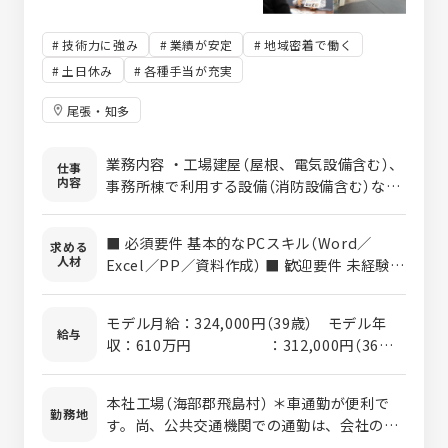
技術力に強み
業績が安定
地域密着で働く
土日休み
各種手当が充実
尾張・知多
業務内容 ・工場建屋（屋根、電気設備含む）、
仕事
内容
事務所棟で利用する設備（消防設備含む）など
あらゆる社内で利用する設備の老朽更新及び
のトラブル対応の一次判断（社内で応急処置
■ 必須要件 基本的なPCスキル（Word／
求める
後社外の工事会社への依頼要否）を行う ・老
人材
Excel／PP／資料作成） ■ 歓迎要件 未経験者
朽更新がメインとなりますが、工事計画の立
でも大丈夫ですが、電気工事の知識や設備メ
案と工事会社の選定を行った後、工事会社と
ンテの経験のある方、資格のある方優遇致し
の打ち合わせ及び社内調整を行い、工事立ち
モデル月給：324,000円（39歳） モデル年
ます。 ・電気主任技術者（三種） ・電気工事
給与
合いまでを一貫しておこなう ・工事計画書の
収：610万円 ：312,000円（36
士 ■ 求める人物像（志向性・適性） ・コミュ
作成及び工事会社との打ち合わせ後の資料作
歳） ：579万円 ：
ニケーション能力の高い人 ・工事の目的等を
成 ・事業部内の整備グループ（飛島及び知多
274,000円（29歳） ：498万円
理解し、工事会社の担当者と打ち合わせが出
本社工場（海部郡飛島村） ＊車通勤が便利で
の2拠点）とコミュニケーションを図る。改善
：247,800円（25
勤務地
来るだけの適応力のある人 ・わからない場合
す。尚、公共交通機関での通勤は、会社の前
すべきヒントをキャッチし次回以降の工事へ
歳） ：447万円 ＊上記モデル月
は素直に聞ける柔軟さがある人 ・利用する側
にバス停があります。