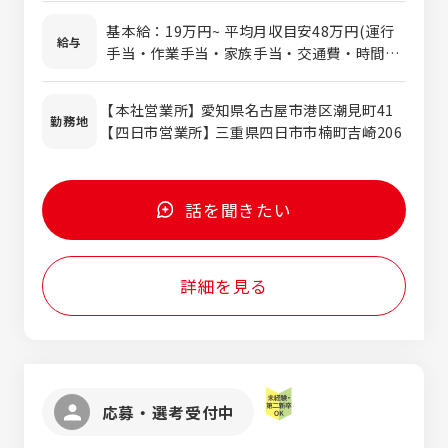
を進めていただきます。お客様の大切な貨物
心を持って取り組める方 ・転職回数やブラン
を確実に届ける責任ある仕事だからこそ、高
基本給：19万円~ 平均月収目安48万円(運行
クは一切不問です。
給与
いプロ意識と慎重な対応が求められます。経
手当・作業手当・家族手当・交通費・時間
験を積むことで専門性の高いドライバーとし
外・残業代等含む) ※入社してすぐにこの金
て成長できるほか、物流を支える重要な役割
額にはなりません。仕事を覚え、できる仕事
【本社営業所】 愛知県名古屋市港区潮見町41
として大きなやりがいを感じられる仕事で
が増えれば運行も増え収入が上がります。 ※
勤務地
【四日市営業所】 三重県四日市市楠町吉崎206
す。
試用期間3か月(期間中の条件変更はありませ
ん)
話を聞きたい
詳細を見る
応募・選考受付中