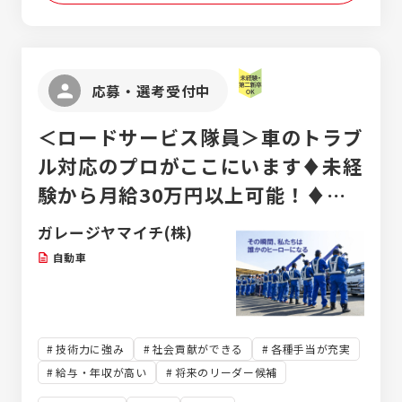
応募・選考受付中
＜ロードサービス隊員＞車のトラブ
ル対応のプロがここにいます♦未経
験から月給30万円以上可能！♦や
る気次第で月給50万以上も！？
ガレージヤマイチ(株)
自動車
技術力に強み
社会貢献ができる
各種手当が充実
給与・年収が高い
将来のリーダー候補