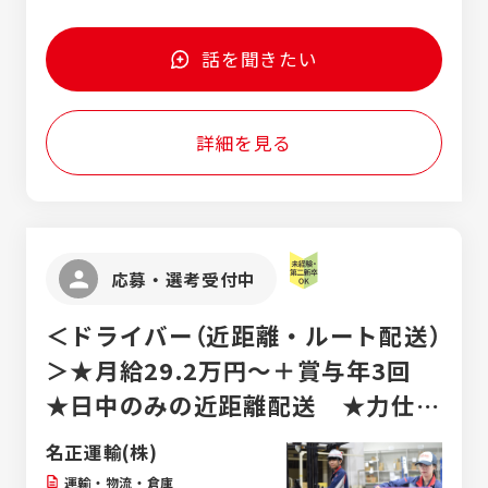
反映 ・工場敷地に関する環境整備。例えば工
給は、過勤務手当・役職手当等を除いた額 ＊
の気持ちになって最後まであきらめない人 ・
場立地法における「緑地帯」の管理、届け出の
上記年収には、過勤務手当20H/月を含む 月
より良い方法を常に考えられる人 ・組織の垣
業務など 入社後のイメージ ・まずは先輩社
給 228,000円（22歳初任給）～324,000円＋賞
話を聞きたい
根を越えて全社目線で物事を捉えられる方
員（37歳）のサポート業務から開始してもらい
与年2回＋各種手当 ＊年齢・経験等考慮し優
ます。取り扱う設備の理解と工事会社との対
遇いたします
応方法を一緒に見て聞いて実践しながら学ん
詳細を見る
で頂きます ・幅広い知識が必要となるため、
空き時間を使って知識習得によって大いに役
立つ仕事です ・資格取得サポートもあり
応募・選考受付中
＜ドライバー（近距離・ルート配送）
＞★月給29.2万円～＋賞与年3回
★日中のみの近距離配送 ★力仕事
なし ★未経験OK
名正運輸(株)
運輸・物流・倉庫