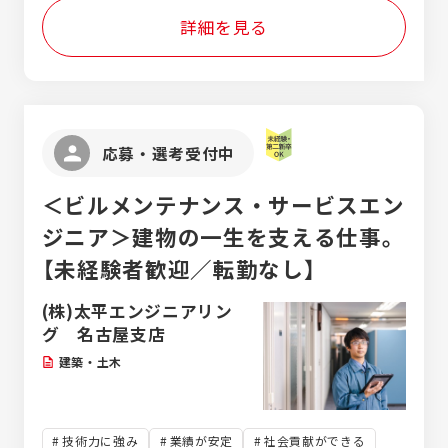
通車だけでなく、大型車や特殊車両、バイ
詳細を見る
ク、自転車など幅広い車両に関わる機会もあ
り、自動車に関する知識・技術を着実に身に
つけられる環境です。資格取得支援制度も整
っており、中型免許や大型免許、クレーン、
玉掛けなど、業務に必要な資格取得費用は会
社が全面的にバックアップ。スキルアップし
応募・選考受付中
ながら長く働けます。 24時間365日、人々の
カーライフを支える社会貢献性の高い仕事だ
＜ビルメンテナンス・サービスエン
からこそ、毎日同じ作業の繰り返しではな
く、一件一件異なる対応にやりがいがありま
ジニア＞建物の一生を支える仕事。
す。「車が好き」「人の役に立つ仕事がしたい」
【未経験者歓迎／転勤なし】
「手に職をつけたい」そんな想いを活かせる仕
事です。
(株)太平エンジニアリン
グ 名古屋支店
建築・土木
技術力に強み
業績が安定
社会貢献ができる