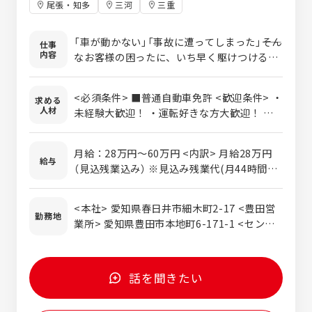
尾張・知多
三河
三重
「車が動かない」「事故に遭ってしまった」――そん
仕事
内容
なお客様の困ったに、いち早く駆けつけるの
がロードサービス隊員の仕事です。 バッテリ
ー上がりやパンク、ガス欠、故障車の搬送、
<必須条件> ■普通自動車免許 <歓迎条件> ・
求める
事故対応など、さまざまなトラブル現場へ出
人材
未経験大歓迎！ ・運転好きな方大歓迎！ ・
動し、安全かつ迅速に対応します。 現場で
中型免許 ・大型免許 ・玉掛け技能講習修了
は、不安を抱えるお客様へ安心感を届けるこ
とも大切な役割です。「ありがとう、助かっ
月給：28万円～60万円 <内訳> 月給28万円
給与
たよ」と直接感謝の言葉をいただける機会も
（見込残業込み） ※見込み残業代(月44時間／
多く、人の役に立っている実感を強く感じら
6万円) ※超過分は別途支給します ＜月収例
れる仕事です。 出動エリアは愛知県を中心に
＞ 月給28万円／入社1年未満20代 月給40万
<本社> 愛知県春日井市細木町2-17 <豊田営
三重、岐阜エリアも対応。依頼内容に応じ
円／入社3年目30代 月給60万円／入社6年目
勤務地
業所> 愛知県豊田市本地町6-171-1 <セント
て、レッカー車や積載車を使用しながら対応
30代（大型牽引） <モデル年収> 480万円…入
レアりんくう営業所> 愛知県常滑市末広町1-
します。 最初は先輩社員と同行し、車両整備
社1年未満20代 630万円…入社1年未満30代
27 <東海営業所> 愛知県東海市浅山3-26 <桑
や、車両知識、接客対応などを基礎から学べ
※年俸制もあり
名営業所> 三重県桑名市下深谷部745-1 ※勤
るため、未経験の方でも安心してスタート可
話を聞きたい
務地は希望を考慮いたします。
能です。実際に、異業種から転職して活躍し
ている社員も多数在籍しています。 また、普