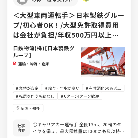
＜大型車両運転手＞日本製鉄グルー
プ/初心者OK！/大型免許取得費用
は会社が負担/年収500万円以上可
能/有給取得率95%以上/転勤なし
日鉄物流(株)【日本製鉄グ
ループ】
運輸・物流・倉庫
業績が安定
給与・年収が高い
有休消化50％以上
転居を伴う転勤なし
UターンIターン歓迎
尾張・知多
①キャリアカー運転手 全長13m、20輪のタ
仕事
内容
イヤを備え、最大積載量は100tにも及ぶ特殊
な大型車両（キャリアカー）を運転し、重さ