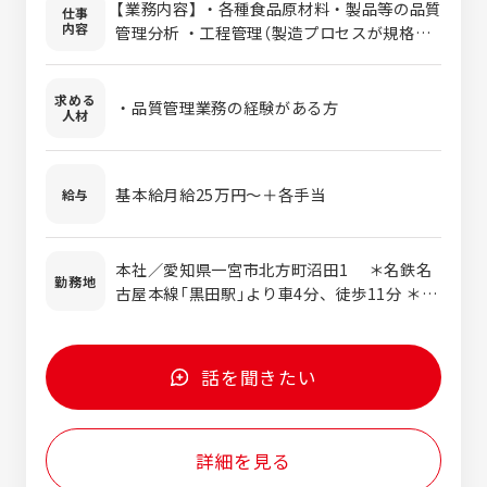
【業務内容】 ・各種食品原材料・製品等の品質
仕事
内容
管理分析 ・工程管理（製造プロセスが規格に
合っているかどうか） ・工場内の環境分析 ・
報告書作成 ・ISO等の会議 ・分析機器・器具
求める
の管理 ・その他、技術情報取りまとめ など
・品質管理業務の経験がある方
人材
基本給月給25万円～＋各手当
給与
本社／愛知県一宮市北方町沼田1 ＊名鉄名
勤務地
古屋本線「黒田駅」より車4分、徒歩11分 ＊マ
イカー通勤可能です。（駐車場完備）
話を聞きたい
詳細を見る