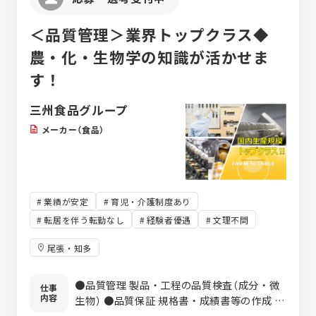
＜品質管理＞業界トップクラス◆
農・化・生物学の知識が活かせま
す！
三州食品グループ
メーカー（食品）
業績が安定
育児・介護制度あり
転居を伴う転勤なし
経験者優遇
文理不問
尾張・知多
●品質管理 製品・工程の品質検査（成分・微
仕事
内容
生物） ●品質保証 規格書・成績書等の作成 ※
三州食品株式会社・三州エッグ株式会社での