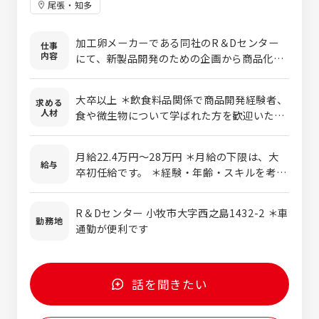
尾張・知多
加工卵メーカーである同社のR＆Dセンター
仕事
内容
にて、新製品開発のための企画から商品化ま
でを行い、新たな商品を開発して頂きます。
また、営業とともに顧客先へお伺いし、顧客
大卒以上 ＊飲食料品関係で商品開発経験者、
求める
へのプレゼン業務もございます。 ■加工卵の
人材
食や微生物について学ばれた方を歓迎いたし
種類：液卵、卵黄、卵白、ゆで卵、半熟卵な
ます！
ど 卵黄という商品を一つとっても、成分や色
味等、顧客からご要望を頂きます。 ご要望に
月給22.4万円～28万円 ＊月給の下限は、大
給与
沿うために、養鶏場にお伺いし、餌から変え
卒初任給です。 ＊経験・年齢・スキルを考慮
る必要性がある場合もあります。 生産方法も
の上、当社規定により決定します。 ＊時間外
商品開発の社員の方が考えるため、業務の幅
手当については別途支給となります。
R＆Dセンター 小牧市大字西之島1432-2 ＊車
が広いです。 自身の開発したものが店頭に並
勤務地
通勤が便利です
んでいるのを見たときや、ヒット商品の原材
料として使われているという点に、やりがい
を感じることができます。 ■販売先：コンビ
ニ（セブンイレブン、ローソン、ファミリーマ
話を聞きたい
ートなど）、大手パンメーカー（敷島パン、ヤ
マザキなど）、製菓メーカー（明治、ロッテな