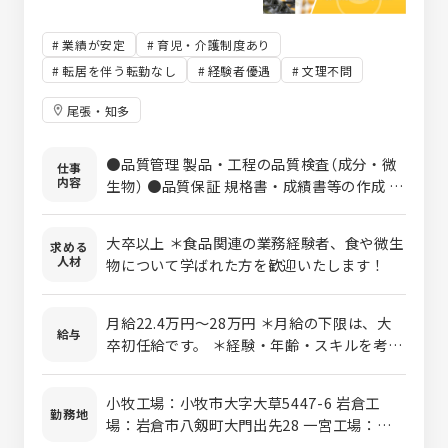
業績が安定
育児・介護制度あり
転居を伴う転勤なし
経験者優遇
文理不問
尾張・知多
●品質管理 製品・工程の品質検査（成分・微
仕事
内容
生物） ●品質保証 規格書・成績書等の作成 ※
三州食品株式会社・三州エッグ株式会社での
採用となります。
大卒以上 ＊食品関連の業務経験者、食や微生
求める
人材
物について学ばれた方を歓迎いたします！
月給22.4万円～28万円 ＊月給の下限は、大
給与
卒初任給です。 ＊経験・年齢・スキルを考慮
の上、当社規定により決定します。 ＊時間外
手当については別途支給となります。
小牧工場：小牧市大字大草5447-6 岩倉工
勤務地
場：岩倉市八剱町大門出先28 一宮工場：一宮
市丹陽町外崎上川田248 ＊車通勤が便利です