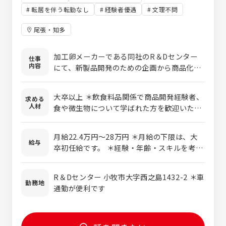
転居を伴う転勤なし
経験者優遇
文理不問
尾張・知多
加工卵メーカーである同社のR＆Dセンター
仕事
内容
にて、新製品開発のための企画から商品化ま
でを行い、新たな商品を開発して頂きます。
また、営業とともに顧客先へお伺いし、顧客
大卒以上 ＊飲食料品関係で商品開発経験者、
求める
へのプレゼン業務もございます。 ■加工卵の
人材
食や微生物について学ばれた方を歓迎いたし
種類：液卵、卵黄、卵白、ゆで卵、半熟卵な
ます！
ど 卵黄という商品を一つとっても、成分や色
味等、顧客からご要望を頂きます。 ご要望に
月給22.4万円～28万円 ＊月給の下限は、大
給与
沿うために、養鶏場にお伺いし、餌から変え
卒初任給です。 ＊経験・年齢・スキルを考慮
る必要性がある場合もあります。 生産方法も
の上、当社規定により決定します。 ＊時間外
商品開発の社員の方が考えるため、業務の幅
手当については別途支給となります。
R＆Dセンター 小牧市大字西之島1432-2 ＊車
が広いです。 自身の開発したものが店頭に並
勤務地
通勤が便利です
んでいるのを見たときや、ヒット商品の原材
料として使われているという点に、やりがい
を感じることができます。 ■販売先：コンビ
ニ（セブンイレブン、ローソン、ファミリーマ