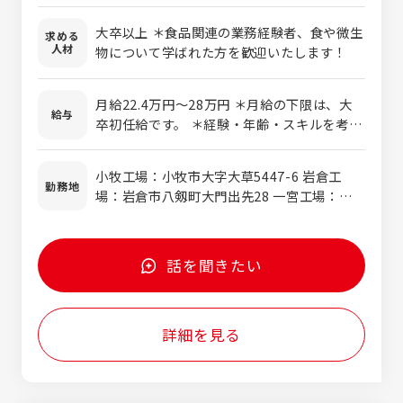
採用となります。
大卒以上 ＊食品関連の業務経験者、食や微生
求める
人材
物について学ばれた方を歓迎いたします！
月給22.4万円～28万円 ＊月給の下限は、大
給与
卒初任給です。 ＊経験・年齢・スキルを考慮
の上、当社規定により決定します。 ＊時間外
手当については別途支給となります。
小牧工場：小牧市大字大草5447-6 岩倉工
勤務地
場：岩倉市八剱町大門出先28 一宮工場：一宮
市丹陽町外崎上川田248 ＊車通勤が便利です
話を聞きたい
詳細を見る