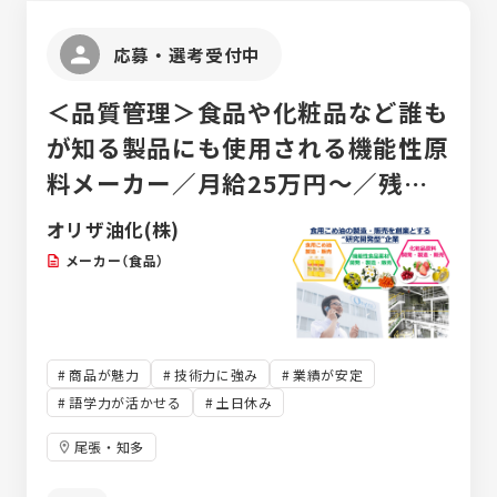
応募・選考受付中
＜品質管理＞食品や化粧品など誰も
が知る製品にも使用される機能性原
料メーカー／月給25万円～／残業
月20h以下／創業87年
オリザ油化(株)
メーカー（食品）
商品が魅力
技術力に強み
業績が安定
語学力が活かせる
土日休み
尾張・知多