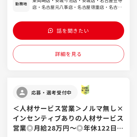
東岡崎店・安城今池店・安城店・名古屋笠寺
のディスプレイや商品の整理、データ入力な
勤務地
店・名古屋元八事店・名古屋徳重店・名古屋
どの店舗運営業務も行います。お客様の「こ
瑞穂店・豊田梅坪店・豊田下市場店・東刈谷
れって売れるかな？」という相談に親身に対
店・豊明店・名古屋鳴海店・名古屋本山店・
応し、一人ひとりに寄り添った接客を大切に
名古屋平針店・みよし店・大府店・西尾店・
する仕事です。 入社後は研修制度が充実して
話を聞きたい
半田店 ※岡崎上里店オープン予定 ※上記の
おり、査定方法や接客マナー、商品の知識を
店舗から希望を考慮し配属が決まります ※名
基礎から学べるため、未経験の方でも安心し
古屋エリア採用強化中！！
て成長できます。ノルマはなく、お客様との
詳細を見る
コミュニケーションを楽しみながら働けるこ
とも魅力の一つです。「人と話すことが好き」
「誰かの役に立ちたい」「ブランド品やリユー
スに興味がある」という方にぴったりの仕事
です。不要になったモノに新たな価値を生み
出し、環境にも貢献できる、やりがいのある
応募・選考受付中
仕事です。
＜人材サービス営業＞ノルマ無し×
インセンティブありの人材サービス
営業◎月給28万円～◎年休122日