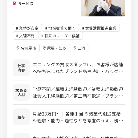
サービス
業績が安定
地域密着で働く
女性活躍推進企業
文理不問
将来のリーダー候補
名古屋市
尾張・知多
三河
エコリングの買取スタッフは、お客様が店舗
仕事
内容
へ持ち込まれたブランド品や時計・バッグ・
ジュエリー・洋服・家電・ホビー用品など、
さまざまな商品の査定・買取を行う仕事で
学歴不問／職種未経験歓迎／業種未経験歓迎
求める
す。ご来店されたお客様を笑顔でお迎えし、
人材
社会人未経験歓迎／第二新卒歓迎／ブランク
商品の状態や特徴を確認しながら査定を進め
OK <歓迎条件> ・リユース業界での実務経験
ます。査定額は専門の鑑定スタッフがサポー
・販売、カウンターセールス等のお客様対応
トしてくれるため、ブランドや商品の知識が
月給23万円～＋各種手当 ※残業代別途支給
経験 ・何らかの接客業務のご経験 ・個人営
給与
なくても安心してスタートできます。 買取が
※経験・能力・適性などを考慮のうえ、優遇
業のご経験
成立した商品は、簡単なクリーニングや仕分
いたします ※試用期間の最初の1ヶ月は、月
け、発送準備なども担当します。また、店内
給18万円となります。