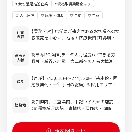
女性活躍推進企業
資格取得奨励金あり
名古屋市
尾張・知多
三河
三重
【業務内容】 店舗にご来店されるお客様への接
仕事
内容
客販売を中心に、地域の医療機関（耳鼻咽喉
科など）と連携した外来営業をお任せしま
す。「聞こえ」のお悩みを抱える方を多角的に
簡単なPC操作（データ入力程度）ができる方
求める
サポートし、地域社会に貢献できるお仕事で
人材
職種・業界未経験、第二新卒の方も大歓迎！
す。 ◆具体的な仕事内容 ＜店舗でのカウンセ
専門知識は一切不要です。大切なのは、お客
リング・販売＞ ・ヒアリング：「家族との会
様のお悩みにじっくり耳を傾ける「聞く姿勢」
話を楽しみたい」などのお悩みを丁寧に伺い
【月給】 245,610円～274,820円 （基本給・固
です。 販売、飲食、介護など、異業種からの
給与
ます。 ・測定・試聴：専用機器で聞こえの状
定残業代・一律手当の総額） ※採用エリアや
転職者が多数活躍中！あなたのホスピタリテ
態を測定し、最適な補聴器の試聴を行いま
これまでのご経験を踏まえて最終的な提示を
ィを活かせる職場です。 ＜こんな方にピッタ
す。 ・調整（フィッティング）：パソコンを使
します。 ・固定残業代：あり
リです＞ ・人の役に立つこと、人と関わるこ
愛知県内、三重県内、下記いずれかの店舗
って音のバランスを細かく調整します。 ・ア
1ヶ月あたり1万8,610円 〜（固定残業時間：1
勤務地
とが好きな方 ・売上よりも、目の前のお客様
（※積極採用店舗：豊橋店・蒲郡店・岡崎
フターケア：ご購入後も定期的なメンテナン
ヶ月あたり10時間） 固定残業
に丁寧に寄り添う接客がしたい方 ・チームワ
店・豊田店） 【愛知県】 ・ブルーム豊橋店 ※
スを行い、長くお客様に寄り添います。 ＜医
時間を超えた勤務時間については別途残業代
ークを大切にし、思いやりを持って働ける方
・ブルーム蒲郡店 ※ ・ブルーム岡崎店 ※
療機関への外来営業（地域連携）＞ ・病院・ク
を支給する。 ※残業0時間の
・ドクターや医療スタッフの方々と定期的に
・ブルーム名駅店 ・ブルーム神宮前店 ・ブ
リニックへの訪問：地域のドクターや医療ス
場合でも上記金額を支給します。 ・賞与年1
話を聞きたい