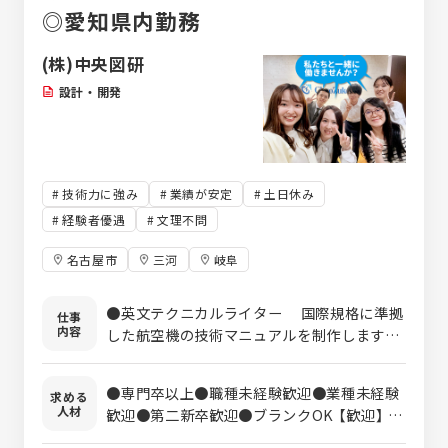
の前職もさまざまです。 未経験からスタート
◎愛知県内勤務
した人も多く、”じっくり育てる風土”も根付
いています。 分からないことや悩みがあれ
(株)中央図研
ば、みんなが親身になって応じてくれます。
安心して営業にチャレンジしてください！ 成
設計・開発
果だけでなくプロセスも重視し、ノルマはな
いものの目標達成率は評価に直結します。 ・
書類などの事務処理スキル ・企業やスタッフ
との信頼関係 なども、公平・正当に評価しま
技術力に強み
業績が安定
土日休み
す。 日々の仕事に真面目に向き合えば、1年
経験者優遇
文理不問
で5万円の昇給も難しくありません。 未経験
から早期昇格を果たした先輩も何名かいま
名古屋市
三河
岐阜
す。
●英文テクニカルライター 国際規格に準拠
仕事
内容
した航空機の技術マニュアルを制作します。
航空機や、航空機に搭載されている機材を
整備するためのマニュアルです。 英文によ
●専門卒以上●職種未経験歓迎●業種未経験
求める
る原稿作成からマークアップ言語（XML等）に
人材
歓迎●第二新卒歓迎●ブランクOK 【歓迎】
よる編集を行います。 ★英文ライティング
●意欲的にチャレンジできる方 ●傾聴力を
が得意だったり、航空機に興味がある方にお