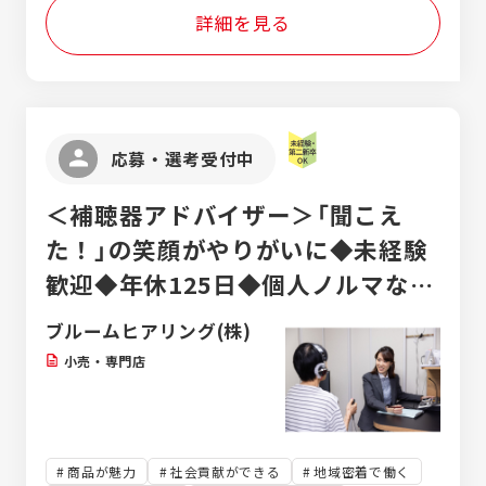
詳細を見る
応募・選考受付中
＜補聴器アドバイザー＞「聞こえ
た！」の笑顔がやりがいに◆未経験
歓迎◆年休125日◆個人ノルマなし
◆資格取得費用は全額会社負担！
ブルームヒアリング(株)
小売・専門店
商品が魅力
社会貢献ができる
地域密着で働く