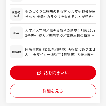
く、空調家電・特殊車両・遊技機・治具とい
ったさまざまな商品製品の設計を担当してい
ものづくりに興味のある方 クルマや機械が好
求める
ます。 ときには社内で誰もやったことのない
人材
きな方 機構やカラクリを考えることが好きな
商品開発をできるのが、この仕事の魅力で
方 報告連絡相談が適切にできる方
す。 もちろん、経験豊富な先輩や上司からの
アドバイスもありますし、お客様と打ち合せ
大学／大学院／高専専攻科の新卒：月給21万
給与
をしながらすすめるので安心してください。
3千円～ 短大／専門学校／高専本科の新卒：
モノづくりの多角的な知識と経験を積むこと
月給19万3千円～ ※中途の方は上記金額に経
ができる仕事で、開発や設計が好きな人にピ
験等を考慮して決定します。 ※時間外手当別
岡崎事業所（愛知県岡崎市） ★転勤はありませ
ッタリの仕事です。
途全額支給 〈年収例〉 ・480万円／経験5年／
勤務地
ん ★マイカー通勤可 【最寄駅】 名鉄本線
月給30万円＋賞与 ・530万円／経験10年／月
「宇頭」駅から徒歩約30分 愛知環状鉄道「北野
給33万円＋賞与
桝塚」駅から徒歩約30分
話を聞きたい
詳細を見る