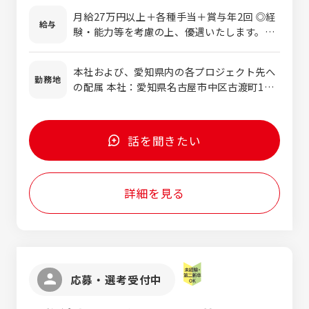
大事にしている方 ●異なる意見も受け止め
すすめ！ ＊国際規格やマークアップ言語の
月給27万円以上＋各種手当＋賞与年2回 ◎経
られる方 ●目標にむかってチームワークを
給与
知識、航空機知識が身に付きます。 ●サポー
験・能力等を考慮の上、優遇いたします。ぜ
大切にして進んでいける方 ●新しい知識を
トエンジニア 自動車や航空機の開発や、製
ひ面接にてアピールください！ ※月給には、
得るのが楽しい方 ＜特に英文テクニカルラ
造・整備工程のマネジメントを最適化するシ
残業代（月3万円／20時間分）を含みます。超
イターは＞ ●英語ライティングが得意
本社および、愛知県内の各プロジェクト先へ
ステムを海外から調達し、 販売と導入支援
過分は別途支給し、残業時間により変動しま
勤務地
●航空機が好き／興味がある ＜特にサポー
の配属 本社：愛知県名古屋市中区古渡町15-
を行う仕事です。 海外のソフトウェアベン
す。 ※試用期間（3ヶ月間）の給与は時給1600
トエンジニアは＞ ●読み書き会話それぞれ
20 金山駅より徒歩7分 小牧、大江、岡崎
ダー、システムベンダーとの交渉や契約を英
円以上となります。 年収例 436万円／30歳・
に英語スキルを活用したい ●コミュニケー
語を使って行います。 ★英語での文章力と
入社1年（未経験）
ションが得意 ●ITに抵抗を感じない ●
会話力どちらも活かすことができます。 ●航
話を聞きたい
航空機が好き／興味がある ＜特に航空機プ
空機プロダクトサポート（英語使用） ・航空
ロダクトサポート（英語使用）は＞ ●読み書
関連の国内メーカー様が海外パートナーと行
き会話それぞれに英語スキルを活用したい
う技術的な会議の通訳サポートや、 技術
●通訳に興味がある ●コミュニケーション
詳細を見る
資料の作成を行います。 ・整備士のニーズ
が得意 ●航空機が好き／興味がある
を聞取り、整備用ドキュメントを作成しま
す。 ★会話や読解などの英語スキルを幅広
く活かせます。 【研修内容】 業界の基礎知
識を学ぶ座学研修から入り、OJTで専門知
識、専門技術を学べる環境があります。
応募・選考受付中