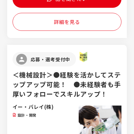
コミュニケーションを取りながら、 一人ひ
ルーム 小幡店 ・ブルーム豊田店 ※ ・ブル
タッフと定期的にコミュニケーションを取
回（基本給年額の15％） ・給与改定年1回 ・販
とりの患者さまにより良い聴こえを届けるた
ーム半田店 【三重県】 ・ブルーム四日市店 ・
り、信頼関係を構築。補聴器を必要とする患
売インセンティブ（３ヶ月ごと） ※試用期間
めの関係づくりに携わりたい方 ・一生モノの
ブルーム鈴鹿店 ・イヤーズ補聴器センター
者様をご紹介いただけるよう連携を深めま
中は対象外。予算100%を達成した場合のみ
専門スキル（資格）を身につけ、長く安定して
詳細を見る
津店 ・ブルーム松阪店 ・ブルーム上野店
す。 ・出張相談・外来対応：提携先の医療機
支給。 ・等級手当(一律手当に含む)：3万円
働きたい方 ＜歓迎＞ ・認定補聴器技能者資
関に赴き、ドクターの診療をサポートする形
格保持者の方は、 入社時ボーナスとして30
で、患者様への補聴器の相談や調整を行いま
万円を支給（支払時期は本採用後） ・言語聴覚
す。 ◆未経験でも安心のサポート体制 店舗で
士の資格をお持ちの方
の接客も医療機関への訪問も、最初は先輩ス
タッフが同行してしっかりサポートします。
応募・選考受付中
個人ノルマはなく、目標に向かって店舗全体
で協力し合う「チーム制」です。専門知識は入
＜機械設計＞●経験を活かしてステ
社後の充実した研修で身につけられるため、
「地域の方々の役に立ちたい」という誠実な姿
ップアップ可能！ ●未経験者も手
勢があれば、営業や医療業界の経験がなくて
厚いフォローでスキルアップ！
も安心してスタートできます。 元金融営業や
元アパレル店員など、異業種出身の先輩が多
イー・バレイ(株)
数活躍中。
設計・開発