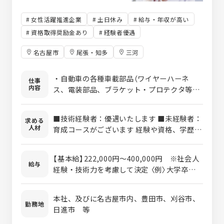
女性活躍推進企業
土日休み
給与・年収が高い
資格取得奨励金あり
経験者優遇
名古屋市
尾張・知多
三河
・自動車の各種車載部品（ワイヤーハーネ
仕事
内容
ス、電装部品、ブラケット・プロテクタ等）
の 開発設計～評価業務または補助 ・FA装
置、各種生産設備の機械設計業務または補助
■技術経験者：優遇いたします ■未経験者：
求める
・工場レイアウト、電気配線図面等の各種設
人材
育成コースがございます 経験や資格、学歴
計または補助 【使用ツール】AutoCAD、ＣＡ
(出身学科)等、すべて不問です。 「ものづく
ＴＩＡ 等
りに興味がある方」、「向上心のある方」を積
【基本給】222,000円～400,000円 ※社会人
極的に採用しています。 ポイントとしては、
給与
経験・技術力を考慮して決定 〈例〉大学卒：
積極性、協調性、コミュニケーション能力等
222,000円～ 大学院卒：242,000円～
の人柄を重視しています。
学歴不問です！ 短大・専門学校卒の
本社、及びに名古屋市内、豊田市、刈谷市、
方も歓迎！
勤務地
日進市 等