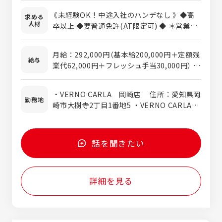
ご来店、お問い合わせいただいたお客様への
《未経験OK！中途入社のハンデなし 》 ◆高
求める
対応、反響営業 ・ポータルサイトの運営 ・
人材
卒以上 ◆要普通免許(AT限定可) ◆ ＊営業の
車両の管理業務など 自動車販売の経験がなく
経験がある方は優遇いたします！ 【 活かせる
ても問題ありません！販売車両の多くは、弊
経験 】 • 接客経験 • 営業経験 • カーディーラ
社のレンタカー使用車を取り扱っていただき
月給：292,000円（基本給200,000円＋定額残
ーでの勤務経験 ＊ 未経験の方も歓迎しま
給与
ます。走行距離が短く、人気があるうちに売
業代62,000円＋フレッシュ手当30,000円） ※
す！ 【 こんな方をお待ちしています！】 • 誰
却判断をする為、状態が良い車が多いことが
定額残業手当は40時間分の時間外手当として
とでも気軽に話せる方 • プライベートを大切
売りやすさの１つです。利用歴や修復履歴な
支給いたします。 40時間を超えた場合は、
に働きたい方 • 車の知識を活かして車に携わ
・VERNO CARLA 岡崎店 住所：愛知県岡
どお客様に開示できる情報も安心してご提供
差額分をお支払いいたします。 ※入社3ヶ月
勤務地
りたい方 • 安定した基盤の企業で腰を据えて
崎市大樹寺2丁目1番地5 ・VERNO CARLA
いただけます。 営業経験がなくても、接客が
間は、フレッシュ手当として報奨金30,000円
活躍したい方
豊川店 住所：愛知県豊川市正岡町流田494
好き、人の話を聞くのが好きな方にはぴった
を保証いたします。 フレッシュ手当以上に
番1 ・VERNO CARLA 名古屋緑店 住所：
りのお仕事です！お問い合わせ、ご来店いた
インセンティブがある場合は、高い方をお支
愛知県名古屋市緑区平手南1-104
だいたお客様への対応が中心のため、自分か
払いいたします。
話を聞きたい
ら売りに行くような営業はしていません。ど
ちらかといえば、お客様の話を聞き、満足し
て買っていただける様な説明やご案内をいた
詳細を見る
だく事が重要です。 幅広いご年齢のお客様の
対応をする為、営業スキルを磨く事もできま
す！ 営業に挑戦したいけど経験がなく迷って
いた方や、スキルを上げたい方等大歓迎で