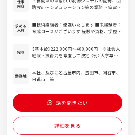
・自動車の車載ECU制御システムの開発、回
仕事
内容
路設計～シミュレーション等の業務 ・家電製
品や自社製品である各種検査装置、ロボット
に関わる制御基板の電子回路設計、実装、評
■技術経験者：優遇いたします ■未経験者：
求める
価 及び付随業務と補助 ・オリジナル制御
人材
育成コースがございます 経験や資格、学歴
基板等、自社製品開発業務 【開発環境】
(出身学科)等、すべて不問です。 「ものづく
AltiumDesigner、Quadcept、
りに興味がある方」、「向上心のある方」を積
Protel99SE、OrCAD、ISE 等
【基本給】222,000円～400,000円 ※社会人
極的に採用しています。 ポイントとしては、
給与
経験・技術力を考慮して決定 〈例〉大学卒：
積極性、協調性、コミュニケーション能力等
222,000円～ 大学院卒：242,000円～
の人柄を重視しています。
学歴不問です！ 短大・専門学校卒の
本社、及びに名古屋市内、豊田市、刈谷市、
方も歓迎！
勤務地
日進市 等
話を聞きたい
詳細を見る