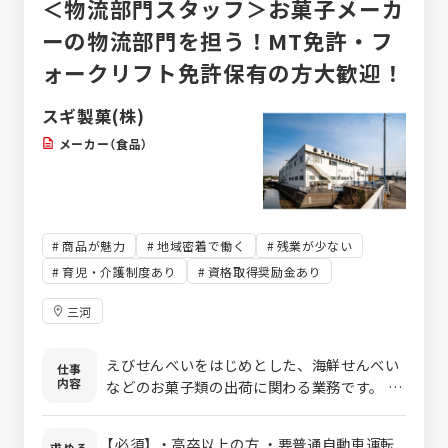
＜物流部門スタッフ＞お菓子メーカ
ーの物流部門を担う！MT免許・フ
ォークリフト免許保有の方大歓迎！
スギ製菓(株)
メーカー（食品）
商品が魅力
地域密着で働く
残業が少ない
育児・介護制度あり
資格取得奨励金あり
三河
えびせんべいをはじめとした、海鮮せんべい
仕事
内容
などのお菓子類の出荷に関わる業務です。 出
荷作業から資材の受け入れ（リフトを使用し
た資材の運搬など）を行い、 倉庫内の在庫管
【必須】 ・高卒以上の方 ・要普通自動車運転
求める