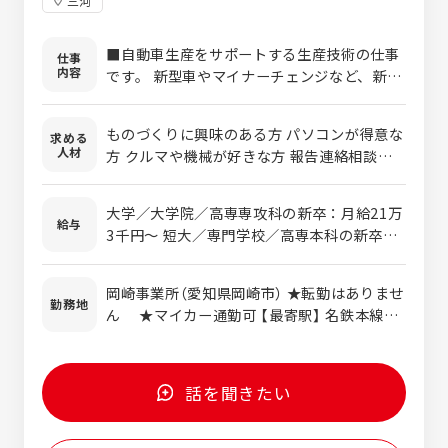
三河
■自動車生産をサポートする生産技術の仕事
仕事
内容
です。 新型車やマイナーチェンジなど、新し
い車を発売するためには「今の製造ラインで
作れるか」を確認しなければなりません。ど
ものづくりに興味のある方 パソコンが得意な
求める
こを変えればいいのか、変えなくてもいいの
人材
方 クルマや機械が好きな方 報告連絡相談が
かをデータや現物で確認したりします。それ
適切にできる方
らの確認情報を元に、2D/3D CADソフトで検
討します。 また、自動車を製造する過程のコ
大学／大学院／高専専攻科の新卒：月給21万
給与
スト計算に使う、組立工程の時間算出といっ
3千円～ 短大／専門学校／高専本科の新卒：
た業務や、治具設計などの業務にも対応して
月給19万3千円～ ※中途の方は上記金額に経
います。
験等を考慮して決定します。 ※時間外手当別
岡崎事業所（愛知県岡崎市） ★転勤はありませ
途全額支給 〈年収例〉 ・480万円／経験5年／
勤務地
ん ★マイカー通勤可 【最寄駅】 名鉄本線
月給30万円＋賞与 ・530万円／経験10年／月
「宇頭」駅から徒歩約30分 愛知環状鉄道「北野
給33万円＋賞与
桝塚」駅から徒歩約30分
話を聞きたい