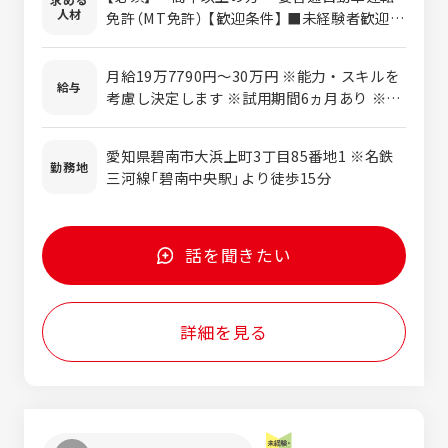
理も担当します。 業務に慣れてきたら、トラ
人材
免許（MT免許） 【歓迎条件】 ■未経験者歓迎
ックを運転し、配送先に商品をお届けする配
■第二新卒歓迎 ■フリーター歓迎 ■フォー
送業務も担当していきます。 まずは業務に慣
クリフト免許を持っている方 歓迎 ・運転す
れるまで、倉庫内の作業から始めていただき
月給19万7790円～30万円 ※能力・スキルを
ることが好き ・倉庫内作業や物流業務に興味
給与
ます。
考慮し決定します ※試用期間6ヵ月あり ※残
がある ・地元で長く働きたい ・お菓子メー
業代別途支給（全額）
カーで働きたい ・正社員として活躍したい！
愛知県碧南市大浜上町3丁目85番地1 ※名鉄
勤務地
三河線「碧南中央駅」より徒歩15分
話を聞きたい
詳細を見る