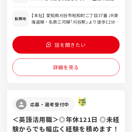
力！ 【こんな方にぴったり】 ・コミュニケー
お困りごとがないか確認。 新たな人材ニーズ
業代（7万2,855円／45時間分）を含みます。超
ションが好き ・面倒見がいい方だ ・サポー
もキャッチします。 いわゆる”ガツガツ系”の
過分は別途支給いたします。 ≪年収600万円
ト役にやりがいを感じる ・年収アップも目指
【本社】 愛知県刈谷市昭和町二丁目37番 JR東
営業スタイルとは無縁です。 独り立ち後は、
以上も可能です！≫ 【初年度の年収 】 430万
勤務地
したい ・人に対して誠実に向き合える ・営
海道線・名鉄三河線「刈谷駅」より徒歩12分
約50人のスタッフを管理します。 「仕事には
円～600万円
業にチャレンジしてみたい ・成長性＆安定感
【半田支社】 愛知県半田市岩滑中町2-98-1
慣れましたか？」「困ったことはないです
のある会社で働きたい ＼1つでも”ピン”とき
プラシードIII 名鉄河和線「半田口駅」より徒
か？」 など、対話を通じて信頼を深めます。
た方は是非！／
歩2分 【湖西支社】 愛知県豊橋市大岩町北元屋
スタッフとのやりとりは対面のほか、LINEや
話を聞きたい
敷28-1 JR東海道本線「二川駅」より徒歩2分
チャットも活用しています。 ノルマはありま
【岐阜支社】 岐阜県各務原市鵜沼西町3-71 名
せん。 数字に追われることなく、じっくり関
鉄各務原線「鵜沼宿駅」より徒歩5分 【大垣支
係性を築いていける環境です。 【入社後の流
詳細を見る
社】 岐阜県不破郡垂井町表佐字圦之宮133-1
れ】 ▼座学 仕事の流れや安全教育、関連する
JR東海道本線「垂井駅」より徒歩16分 【中津
法令の知識などを学びます。 ▼OJT 先輩に同
川支社】 岐阜県中津川市太田町3-5-35 モード
行しながら、企業・スタッフ対応の流れを覚
大橋ビル1F JR中央本線「中津川駅」より徒歩
えます。 あなたの成長スピードに合わせて、
4分 【三重支社】 三重県四日市市西日野町
OJTの期間は柔軟に調整し、既存顧客を少し
1518-1 四日市あすなろう鉄道八王子線「西日
ずつ引き継ぎます。 ▼2～3年後を目安に 企
応募・選考受付中
野駅」より徒歩12分
業の新規開拓営業にもチャレンジします。
【配属先のメンバーについて】 20～50代まで
＜英語活用職＞◎年休121日 ◎未経
幅広い年代が活躍中！ ・飲食店スタッフ ・
事務職 ・食品工場の製造スタッフ など、先輩
験からでも幅広く経験を積めます！