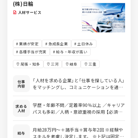
（土・日）◎大手と同等基準の厚待
(株)日輪
遇！
人材サービス
業績が安定
急成長企業
土日休み
各種手当が充実
給与・年収が高い
尾張・知多
三河
岐阜
三重
「人材を求める企業」と「仕事を探している人」
仕事
内容
をマッチングし、コミュニケーションを通じ
て双方に伴走する仕事です。 【具体的には】
▼企業に対して 「どんな作業を任せたいか」な
学歴・年齢不問／定着率90％以上 ／キャリア
求める
どの採用課題をヒアリングし、最適な人材を
人材
パスも多彩／人柄・意欲重視の採用 【必須】
派遣・紹介します。 ▼スタッフに対して 応募
◎普通自動車免許(AT可) 社有車を1人1台ず
者との面接を行い、希望の条件に沿った仕事
つ貸与します。通勤に使うのも可能！ 直行直
を紹介します。 ▼就業後のフォローについて
月給28万円～＋諸手当＋賞与年2回 ※経験や
帰も柔軟に活用し、効率的に働けるのも魅
給与
双方とコミュニケーションを取り仕事ぶりや
スキルを考慮し決定します。 ※上記は固定残