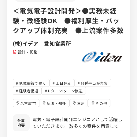
＜電気電子設計開発＞●実務未経
験・微経験OK ●福利厚生・バッ
クアップ体制充実 ●上流案件多数
(株)イデア 愛知営業所
設計・開発
地域密着で働く
土日休み
各種手当が充実
経験者優遇
UターンIターン歓迎
名古屋市
尾張・知多
三河
その他
電気・電子設計開発エンジニアとして活躍し
仕事
内容
ていただきます。 数多くの案件を用意してい
ますので、自分のレベルにあったプロジェク