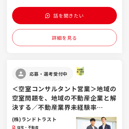
します。 ・工程管理：予定通りに工事が進捗
っかりと支給される、クリーンな環境です。
上げる環境が整っていますので、ご安心くだ
を受講いただき配属。 その期間のお住まい
するよう全体のスケジュール調整や進行管理
※３：住宅手当は一定の基準を満たして一人
さい。
は社宅寮などを当社でご用意します(現在の
を行います。 ・品質管理：点検や写真撮影を
暮らしをされる方に支給いたします。 【昇
話を聞きたい
居住地域などの条件あり)。
通じて、質の高い施工が行われているかを確
給・賞与】 ・昇給: 年1回（4月） ・賞与: 年2回
認します。 ・原価管理：人件費や資材費など
（9月・3月 ※会社の業績に応じて支給） 【試用
のコストを把握し、予算内で工事が進むよう
期間】 入社後3ヶ月間（※この期間中の給与や
詳細を見る
管理します。 ・環境管理：騒音対策や周辺の
待遇などの条件に変動はありません）
清掃など、近隣環境へ配慮した現場づくりを
行います。 ＜専門知識ゼロから始められます
＞ 最初は現場の記録写真の撮影や、基本的な
書類の整理など、取り組みやすい業務から開
始し、 徐々に現場の雰囲気に慣れていける環
応募・選考受付中
境です。
＜空室コンサルタント営業＞地域の
空室問題を、地域の不動産企業と解
決する／不動産業界未経験率
77.5％／産休・育休取得率100％
(株)ランドトラスト
住宅・不動産