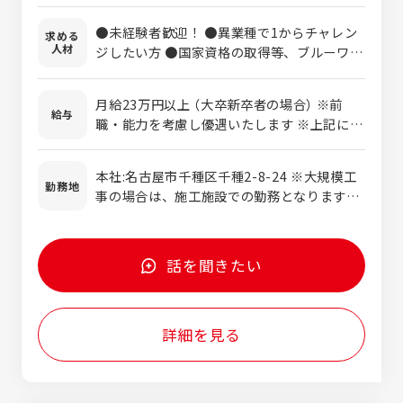
は・・・】 施工管理業務ですので､施工計画を
●未経験者歓迎！ ●異業種で1からチャレン
求める
立て外注先を手配し、工程通りに作業が進む
人材
ジしたい方 ●国家資格の取得等、ブルーワー
よう現場で管理をして、完成書類を作成して
カーにキャリアアップ
いただく仕事です。 専門的なことや仕事の流
れなどは､先輩がイチから教えるので資格や
月給23万円以上 （大卒新卒者の場合） ※前
給与
経験がない方でも大丈夫です！ 異業種から転
職・能力を考慮し優遇いたします ※上記には
職してきた人も活躍中で､早ければ1年半の実
月30時間の固定残業代(35,190円～)を含みま
務経験で資格試験にチャレンジすることがで
す。 超過分は別途支給いたします。 モデル
本社:名古屋市千種区千種2-8-24 ※大規模工
きます。 初めは先輩に付いて､お客様や現場
年収：37歳（業界未経験から10年目）/年収
勤務地
事の場合は、施工施設での勤務となります。
の人に顔と名前を覚えてもらうことからスタ
600万円※複数の現場を管理
現場へ直行・直帰可能です！
ート｡ 人と話すのが好きな方なら､スムーズに
進められると思います｡ 専門職なので、仕事
を覚えていくとドンドン楽しくなります。
話を聞きたい
詳細を見る