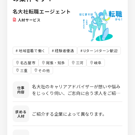
計完了後はのちに自分が設計した部品を搭載
した製品が発売され、苦労して設計した部品
名大社転職エージェント
を目にすることができます。
人材サービス
地域密着で働く
経験者優遇
UターンIターン歓迎
名古屋市
尾張・知多
三河
岐阜
三重
その他
名大社のキャリアアドバイザーが想いや悩み
仕事
内容
をじっくり伺い、ご志向に合う求人をご紹介
します。 たとえば… 営業職：法人・企業向
けや個人向けに提案する仕事です。 技術職：
求める
ものづくりに関わる仕事です。設計開発職や
ご紹介する企業によって異なります。
人材
メンテナンス等、東海地区ならではのものづ
くり職種です。 管理部門：総務、経理、人事
など、会社を支える仕事です。 その他、ITエ