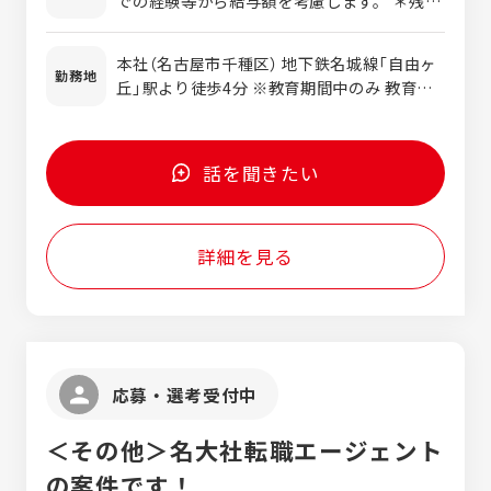
での経験等から給与額を考慮します。 ＊残業
周辺部品との整合性を含め問題なく機能する
代別途全額支給します。
かなどを検討。 懸念点があれば、随時お伝え
本社（名古屋市千種区） 地下鉄名城線「自由ヶ
します。 お客様に進捗を報告する図面チェッ
勤務地
丘」駅より徒歩4分 ※教育期間中のみ 教育期
ク会を1ヶ月ごとに設け、図面のフィードバ
間終了後は、豊田市、刈谷市、大阪府ほかを
ックを受けながら問題点を解決していき、部
予定 ※希望を考慮します
品を仕上げていくイメージです。 1人あたり1
～2個の部品を担当。1つの部品が完成するま
話を聞きたい
での期間は約半年です。 【仕事の流れ】 ▼他
部署や製造メーカーとの打ち合わせ・調整 ▼
形状検討 ▼3Dデータや図面の作成 ▼提案資
詳細を見る
料の作成 ▼お客様に進捗を報告後、フォード
バックをもとにブラッシュアップ ▼完成 【コ
コがPOINT】 ★設計に集中できる環境です！
基本的には内勤で、外出する機会はほとんど
ありません。大規模な打ち合わせは月１回く
らいです。 お客様との日頃のやりとりや進捗
応募・選考受付中
の報告は電話・メール・オンラインで行なっ
ています。 また、社員のみならずエンジニア
＜その他＞名大社転職エージェント
出身の代表もあなたの仕事をサポート。自分
の仕事に専念できる体制が整っています。 設
の案件です！