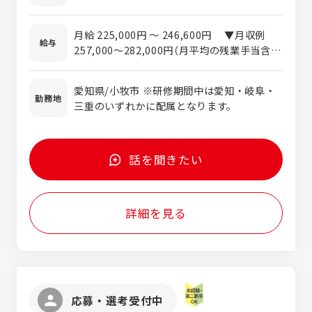
業界での就労経験のない方については期間を
定め現場での業務研修を実施しますので、ご
月給 225,000円 ～ 246,600円 ▼月収例
安心ください。 【その他(あれば尚可)】 ・メ
給与
257,000～282,000円（月平均の残業手当含
ーカー系（自動車、住宅建材、家電などの業
む） ▼年収例 3,720,000円～4,026,000
界）法人への提案営業のご経験 ・企業の物流
円 （賞与込み・平均残業時間を含む概算）
部門での就労経験 ・ルート営業、食品営業、
愛知県/小牧市 ※研修期間中は愛知・岐阜・
※2年目以降
勤務地
ラウンダー、テレアポ等のご経験 ・コンサル
三重のいずれかに配属となります。
ティング営業やリテール営業のご経験
話を聞きたい
詳細を見る
応募・選考受付中