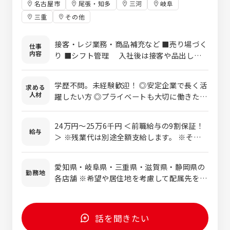
名古屋市
尾張・知多
三河
岐阜
三重
その他
接客・レジ業務・商品補充など ■売り場づく
仕事
内容
り ■シフト管理 入社後は接客や品出しな
どの基礎を学んでいただき、 慣れてきたら売
り場づくりやシフト管理をお任せします！ ※
学歴不問。未経験歓迎！ ◎安定企業で長く活
求める
経験者の方は「店長候補」として採用いたしま
人材
躍したい方 ◎プライベートも大切に働きたい
す。 また自動レジ導入、システム化などによ
方 ■普通自動車運転免許をお持ちの方（AT限
り業務効率アップ。おかげで残業も月7.7時間
定OK） ＜こんな方は特に歓迎です！＞ ・人
程度です！
24万円～25万6千円 ＜前職給与の9割保証！
と話すのが好きな方 ・未経験からキャリアを
給与
＞ ※残業代は別途全額支給します。 ※その他
築きたい方 ・仕事もプライベートも、どちら
別途手当支給します。 ※経験・能力を考慮し
も大切にしたい方 ・安定収入を得ながら、自
て決定します。 【年収例】 年収800万円（40
分の時間もきちんと確保したい方 ・頑張りを
愛知県・岐阜県・三重県・滋賀県・静岡県の
歳） 年収550万円（30歳） 年収430万円（26歳）
勤務地
しっかり評価されたい方 ・地域の人たちに愛
各店舗 ※希望や居住地を考慮して配属先を決
されるお店づくりに興味がある方 ・腰を据え
定します。 ※マイカー通勤OK 「カネスエ」 ■
て、長く安心して働きたい方 ・チームワーク
愛知県 一宮市、稲沢市、北名古屋市、岩倉
を大切にできる方 ＜未経験でも大丈夫＞ 先
市、犬山市、小牧市 丹羽郡、日進市、長久手
話を聞きたい
輩社員のほとんどが未経験からスタートして
市、名古屋市、尾張旭市、知多郡 西尾市、江