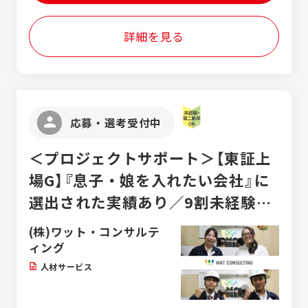
います。 難しい仕事はありません！研修も豊
南市、碧南市、津島市、豊橋市、豊川市、額
富なためどなたでも安心して始めていただけ
田郡 豊田市、みよし市、岡崎市、安城市、半
ます！ 先輩たちの前職は、銀行員や警察官、
詳細を見る
田市、東海市、高浜市 ■岐阜県 揖斐郡、美
旅行代理店などさまざま。 平均勤続年数は13
濃市、大垣市、羽島市、岐阜市、本巣郡 瑞浪
年！
市、養老郡、恵那市、関市、各務原市 ■三重
県 東員町、四日市市 ■滋賀県 大津市、守山
市 ■静岡県 浜松市
応募・選考受付中
＜プロジェクトサポート＞【東証上
場G】『息子・娘を入れたい会社』に
選出された実績あり／9割未経験
◎2ヶ月研修／年休125日／土日祝
(株)ワット・コンサルテ
休／独身寮・社宅あり
ィング
人材サービス