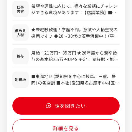
希望や適性に応じて、様々な業務にチャレン
仕事
内容
ジできる環境があります！ 【店舗業務】 ■接
客・調理 ■スタッフの教育 ■店舗運営・管
理（食材発注・シフト・採算管理など） ■採用
★未経験歓迎！学歴不問。意欲や人柄重視の
求める
業務 【各部門担当】 ■商品開発、バイヤー
人材
採用です♪ ◆20～30代の若手活躍中！（平均
■製造、品質管理 ■店舗開発、建設管理 ■
年齢31.8歳） ◆第二新卒＆ブランクもOK 【こ
教育 ■販促、広報 など自社内で一貫して取
んな方にピッタリ！】 ◎人を喜ばせることが
り組んでいます。 ＜入社後の流れ＞ ▼店舗業
月給：21万円～35万円 ★26年度から新卒給
好き ◎食べるのも作るのも好き ◎誰かの成
給与
務の場合 まずは、基礎研修を経て、各店舗に
与の基本給2.5万円UPを予定！ ※経験・能
長のために頑張りたい ◎キャリアUPや収入
配属。 1年目は調理や接客などを通して基本
力・前年収を考慮し、決定します。 ※試用期
UPを叶えたい ◎スタッフを大切にしている
的な業務を学びます。 慣れてきたら、店舗の
間あり（3ヵ月 ※期間中の待遇に変動はありま
会社で働きたい 【こんな経験は活かせます！】
■東海地区（愛知県を中心に岐阜、三重、静
運営業務にも挑戦していきましょう。
せん） ※残業代は別途支給いたします。 【月
勤務地
※必須ではありません ◎飲食業界での経験が
岡）の各店舗 ■本社（愛知県名古屋市中村区椿
収例】 メンバー（入社1年目）月収24.5万円 メ
ある方 ◎調理が得意な方 ◎接客・サービス
町1-5 BBビル） ※ご希望を考慮して各店舗
ンバー（入社5年目）月収29万円 店長（入社5年
経験がある方
に配属します。
目）月収34万円 【年収例】 メンバー（入社2年
目）：年収380万円 店長（入社5年目）：年収
話を聞きたい
620万円 エリアマネジャー（入社10年目）：年
収750万円 ★2030年までに社員の平均年収を
『600万円』を目指しています！
詳細を見る