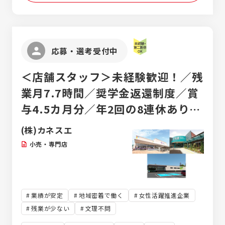
応募・選考受付中
＜店舗スタッフ＞未経験歓迎！／残
業月7.7時間／奨学金返還制度／賞
与4.5カ月分／年2回の8連休あり／
東海地域密着のスーパー
(株)カネスエ
小売・専門店
業績が安定
地域密着で働く
女性活躍推進企業
残業が少ない
文理不問