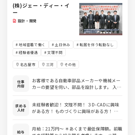
として快適に働ける環境が自慢の会
(株)ジェー・ディー・イ
社です!!
ー
設計・開発
地域密着で働く
土日休み
転居を伴う転勤なし
経験者優遇
文理不問
名古屋市
三河
その他
お客様である自動車部品メーカーや機械メー
仕事
内容
カーの要望を伺い、部品を設計します。 入社
後、約3ヶ月の本社研修でCAD（CATIA V5）の
操作や製図・設計の基礎を学んでからメーカ
未経験者歓迎！ 文理不問！ ３D-CADに興味
求める
ーへ。 配属したメーカーでは先輩のOJTやフ
人材
がある方！ ものづくりに興味がある方！ 車
ォローがありますのでご安心くださいね！
が好きな方！ 設計者になりたい方！
【主な業務内容】 ■部品設計 部品を完成させ
るための設計を行ないます。お客様から共有
月給：21万円～ ＊あくまで最低保障額。前職
給与
されるデータをもとに、部品の取付や強度、