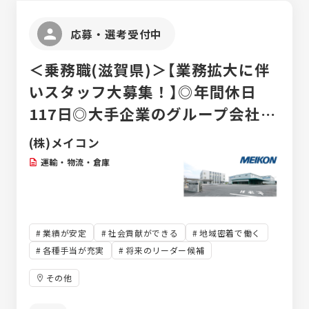
応募・選考受付中
＜乗務職(滋賀県)＞【業務拡大に伴
いスタッフ大募集！】◎年間休日
117日◎大手企業のグループ会社◎
週休二日制
(株)メイコン
運輸・物流・倉庫
業績が安定
社会貢献ができる
地域密着で働く
各種手当が充実
将来のリーダー候補
その他