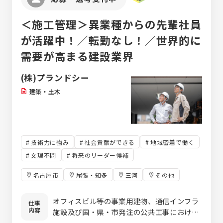
＜施工管理＞異業種からの先輩社員
が活躍中！／転勤なし！／世界的に
需要が高まる建設業界
(株)プランドシー
建築・土木
技術力に強み
社会貢献ができる
地域密着で働く
文理不問
将来のリーダー候補
名古屋市
尾張・知多
三河
その他
オフィスビル等の事業用建物、通信インフラ
仕事
内容
施設及び国・県・市発注の公共工事における
施工管理をお任せします。 【具体的に