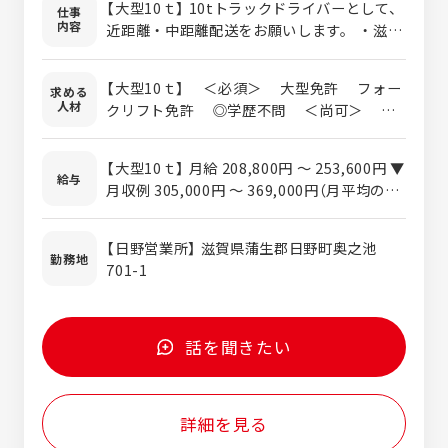
【大型10ｔ】 10tトラックドライバーとして、
仕事
内容
近距離・中距離配送をお願いします。 ・滋賀
県を中心に地場配送がメインです。 ＜荷物＞
住宅関連資材・自動車部品・設備機器・樹脂
【大型10ｔ】 ＜必須＞ 大型免許 フォー
求める
原料・飲料など ＜運行＞基本は近県での配送
人材
クリフト免許 ◎学歴不問 ＜尚可＞ ・
中型ドライバー、大型ドライバー、配送ドラ
イバーなどのご経験 ・近距離配送やルート
【大型10ｔ】 月給 208,800円 ～ 253,600円 ▼
配送などのご経験 ・集荷、配達業務の就労
給与
月収例 305,000円 ～ 369,000円（月平均の残
経験 ▼このような方もご応募お待ちしており
業手当含む） ※給与額はご経験等により応相
ます ・大型免許を活かし、安定企業で腰を据
談 【年収例】 年収 4,100,000円 ～ 4,900,000
えて働きたい方 ・目先の収入だけでなく、将
【日野営業所】 滋賀県蒲生郡日野町奥之池
円 ※2年目以降 ※各種手当＋賞与年2回含む
勤務地
来を見据えてキャリアを築きたい方 ・決めら
701-1
れたルールや運行スケジュールを守れる方 ・
チームや倉庫スタッフと協力しながら業務を
進められる方
話を聞きたい
詳細を見る