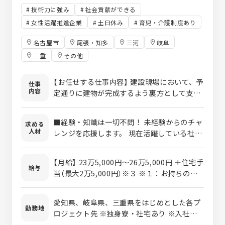
技術力に強み
社会貢献ができる
女性活躍推進企業
土日休み
育児・介護制度あり
名古屋市
尾張・知多
三河
岐阜
三重
その他
【お任せする仕事内容】 建設現場において、予
仕事
内容
定通りに建物が完成するよう裏方として支え
るポジションです。 人々の生活基盤となる
「街づくり」に貢献でき、スケジュールの進行
■経験・知識は一切不問！ 未経験からのチャ
求める
具合や安全面、品質の確認などを通じて、完
人材
レンジを応援します。 現在活躍している社員
成までの道のりをサポートしていただきま
の9割以上が未経験からのスタートです。 「将
す。 ■初期にお任せする基本業務 ・
来のために一生モノの専門スキルを身につけ
PC（Word・Excel）を使った見積書や報告書
【月給】 23万5,000円〜26万5,000円 ＋住宅手
たい」という、あなたの意欲やポテンシャル
給与
の作成 ・工事現場での記録写真の撮影 ・各
当（最大2万5,000円）※３ ※１：お持ちの資
を何よりも重視した採用を行っています。 ■
種資料のファイリング・整理 ・関係各所から
格やこれまでのスキルを考慮した上で最終的
文系出身者も多数活躍中 実は、在籍している
の電話応対 ■業務に慣れてからのステップア
な金額を決定いたします。 ※２：固定残業代
社員の約8割が文系出身です。 建設や建築に
愛知県、岐阜県、三重県をはじめとした各プ
ップ ・安全管理：作業員が事故なく安全に業
（みなし残業）制度は導入しておりません。
勤務地
関する知識が完全にゼロの状態からでも、基
ロジェクト先 ※独身寮・社宅あり ※入社後
務を行えるよう、現場のルールや環境を整備
働いた分の残業代は1分単位で100%し
礎からしっかりとプロフェッショナルへ育て
はまず、自社研修センターで約2ヵ月の研修