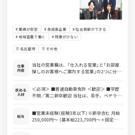
業績が安定
急成長企業
社会貢献ができる
地域密着で働く
残業が少ない
名古屋市
その他
当社の営業職は、「仕入れる営業」と「お部屋
仕事
内容
探しのお客様へご案内する営業」の2つに分か
れます。 ■不動産管理企業様に対し、空室を
仕入れる営業 空室でお悩みの不動産企業様に
＜必須＞ ■普通自動車免許 ＜歓迎＞ ■学歴
求める
訪問し、空室の借上提案をすることが主な業
人材
不問／第二新卒歓迎 当社は、若手、ベテラン
務です。 最終的にはオーナー様の収益を最大
関係なく裁量を持たせて仕事を任せます。 し
化していくことがゴールになります。 ■お部
かし、仕事を任せてもらうためには、『やら
屋探しをサポートする営業 来店していただい
■営業未経験（経験3年以下）※新卒含む 月給
なければいけないこと』『やりたいこと』『や
給与
た方と物件を回るスタイルではなく、現地待
250,000円〜 （基本給223,700円〜＋固定残
ってはいけないこと』を理解しなければいけ
ち合わせ・現地解散の営業スタイルです。 お
業代26,300円／15時間相当含む※超過分は
ません。 そして、『出来ない』を『出来る』よ
客様にその部屋のメリット・デメリットをプ
別途支給） ■営業経験有（経験3年以上） 月給