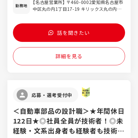
うにする為に、何が必要であるのかを自ら考
【名古屋営業所】 〒460-0002愛知県名古屋市
ロの目線でお伝えしなければなりません。
270,000円〜 （基本給241,600円〜＋固定残
勤務地
えて行動する。 そのような、自律的な人材を
中区丸の内1丁目17-19 キリックス丸の内ビ
「outlet賃貸」として、「最低限の補修で、ベ
業代28,400円／15時間相当含む※超過分は
求めています。 業界未経験率が70％以上の人
ル 7F
ストプライスで市場に届ける」をテーマに、
別途支給） ■不動産営業経験有（経験3年以上）
材が活躍しているので、１から丁寧に研修し
昨今の経済事情を考慮し、「手の届きやすい」
月給300,000円〜 （基本給268,500円〜＋固
ます。
お部屋を提供するスタイル。 引越しやお部屋
定残業代31,500円／15時間相当含む※超過
話を聞きたい
探しといった、お客様の重要な機会に携わ
分は別途支給） ※2025年度の正社員の平均年
り、新たな門出をサポートできるやりがいの
収は425万円（正社員か通年在籍社員のみ）
ある仕事です。 ※直行直帰スタイル／営業に
詳細を見る
専念できる分業体制を整えています
応募・選考受付中
＜自動車部品の設計職＞★年間休日
122日★◎社員全員が技術者！◎未
経験・文系出身者も経験者も技術者