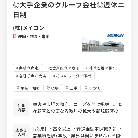
◎大手企業のグループ会社◎週休二
日制
(株)メイコン
運輸・物流・倉庫
業績が安定
社会貢献ができる
地域密着で働く
各種手当が充実
将来のリーダー候補
尾張・知多
岐阜
三重
その他
顧客や市場の動向、ニーズを常に把握し、既
仕事
内容
存顧客との更なる取引の拡大や新規顧客の獲
得を図ります。 ・新規顧客、新規協力会社
開拓 ・既存顧客訪問 ・過去の取引顧客
【必須】 ・高卒以上 ・普通自動車運転免許 ・
求める
再訪問 ・アポ取り ・提案書、見積作成
人材
営業職経験（年数・業界は問いません） ※物流