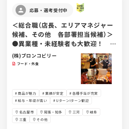
応募・選考受付中
＜総合職（店長、エリアマネジャー
候補、その他 各部署担当候補）＞
●異業種・未経験者も大歓迎！ ●
入社後の研修・フォロー充実！ ●
(株)ブロンコビリー
待遇改善＆教育に積極的に投資中！
フード・外食
商品が魅力
業績が安定
各種手当が充実
給与・年収が高い
UターンIターン歓迎
名古屋市
尾張・知多
三河
岐阜
三重
その他