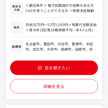
トに参画可能。 大手企業の案件なども多数。
＜歓迎条件＞ 電子回路設計の経験のある方
求める
様々な分野で、設計・開発・評価などの業務
人材
CADを使うことができる方 →実務未経験歓
に携わることができます。 未経験でも教育制
迎！学校やポリテク、CADスクールなどで使
度がしっかりありますので安心です。 《プロ
ったことがあればOK！ ■下記いずれかの経
ジェクトを一部紹介》 ■製品設計 【自動
月給20万円～52万5,000円＋残業代全額支給
験・スキルをお持ちの方は大歓迎！ ◎理工・
給与
車・二輪車】 ◎車載用モータ、インバータ等
＋賞与年2回(第18期実績平均：年4.0ヵ月) ※
情報系の学校（高校・高専・大学）を卒業され
の開発 ◎ワイヤーハーネスの設計（経路設
スキルや経験などを考慮の上、優遇します ※
た方 ◎自動車やバイク等の輸送機器や家電な
計、回路設計） ◎電装品回路設計・評価 【家
試用期間3～6ヵ月あり(雇用形態や福利厚
どの製品に興味のある方 ◎これまでの経験を
名古屋市、豊田市、刈谷市、豊橋市、半田
電 他】 ◎電動工具の電子制御設計 ◎AV機
生、給与に変わりはありません) 《実際の給与
勤務地
活かし『設計者』として更なるスキルアップを
市、知立市、大府市、岡崎市、田原市、安城
器・計測機器向けFPGA開発 ◎パソコン周辺
例》 ■年収410万円／20代 ※月給、各種手
目指したい方
市、他 ＊希望考慮します
機器の電子設計 ◎プリンター、FAX等の電子
当、賞与含む ■年収513万円／30代 ※月
設計 ◎LSI開発（CMOSイメージセンサ） ◎空
給、各種手当、賞与含む ■年収657万円／40
調機器の電子制御設計 ◎鉄道車両の電気設計
代 ※月給、各種手当、賞与含む ■年収760
話を聞きたい
万円／50代 ※月給、各種手当、賞与含む
詳細を見る