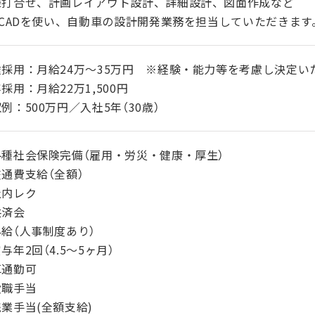
様打合せ、計画レイアウト設計、詳細設計、図面作成など
-CADを使い、自動車の設計開発業務を担当していただきます
途採用：月給24万～35万円 ※経験・能力等を考慮し決定い
採用：月給22万1,500円
例：500万円／入社5年（30歳）
各種社会保険完備（雇用・労災・健康・厚生）
通費支給（全額）
社内レク
共済会
給（人事制度あり）
与年2回（4.5～5ヶ月）
車通勤可
役職手当
業手当(全額支給)