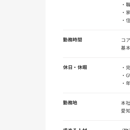
・
・
・
勤務時間
コ
基本
休日・休暇
・完
・
・年
勤務地
本社
愛