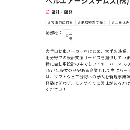
ベルエアーシステムズ(株)
設計・開発
技術力に強み
地域密着で働く
土日休み
勤務地：
三
河
大手⾃動⾞メーカーをはじめ、大手製造業
術分野での設計⽀援サービスを提供してい
特に⾃動⾞設計の中でもワイヤーハーネス
1977年設立の歴史ある企業として主にハ
は、ソフトウェア分野への参入を新規事業
経験は問わず、モノづくりに興味がある方
ください！