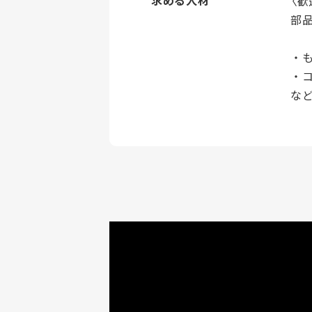
求める人材
〈歓
部
・
・
な