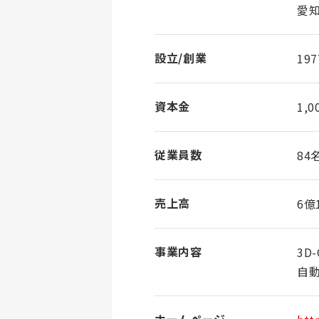
愛知
設立/創業
19
資本金
1,
従業員数
84
売上高
6億
事業内容
3
自
ホームページ