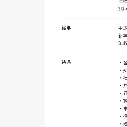
仕
3D
給与
中
新卒
年収
待遇
・
・交
・
・
・昇
・賞
・
・
・残