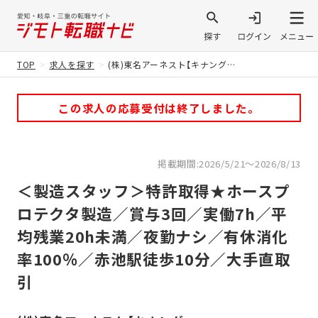
TOP
求人を探す
(株)東名アーネスト【キナングループ】
この求人の応募受付は終了しました。
掲載期間:2026/5/21～2026/8/13
＜製造スタッフ＞特許取得★ホースプ
ロテクタ製造／賞与3回／実働7h／平
均残業20h未満／夜勤ナシ／有休消化
率100％／赤池駅徒歩10分／大手直取
引