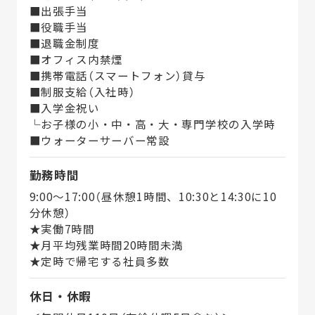
■出張手当
■役職手当
■退職金制度
■オフィス内禁煙
■携帯電話（スマートフォン）貸与
■制服支給（入社時）
■入学金祝い
└お子様の小・中・高・大・専門学校の入学時
■ウォーターサーバー常設
勤務時間
9:00～17:00（昼休憩1時間、10:30と14:30に10
分休憩）
★実働7時間
★月平均残業時間20時間未満
★定時で帰宅する社員多数
休日・休暇