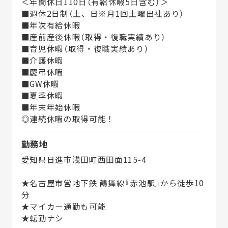
＜年間休日110日（有給休暇5日含む）＞
■週休2日制（土、日※月1回土曜出社あり）
■年次有給休暇
■産前産後休暇（取得・復職実績あり）
■育児休暇（取得・復職実績あり）
■介護休暇
■慶弔休暇
■GW休暇
■夏季休暇
■年末年始休暇
◎連続休暇の取得可能！
勤務地
愛知県日進市浅田町西田面115-4
★名古屋市営地下鉄 鶴舞線『赤池駅』から徒歩10
分
★マイカー通勤も可能
★転勤ナシ