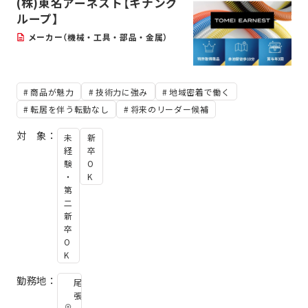
(株)東名アーネスト【キナング
ループ】
メーカー（機械・工具・部品・金属）
商品が魅力
技術力に強み
地域密着で働く
転居を伴う転勤なし
将来のリーダー候補
対 象：
未
新
経
卒
験
O
・
K
第
二
新
卒
O
K
勤務地：
尾
張