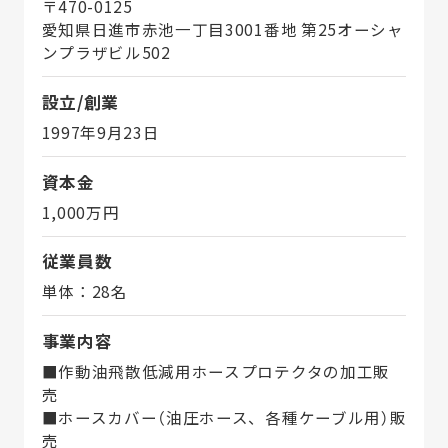
〒470-0125
愛知県日進市赤池一丁目3001番地 第25オーシャ
ンプラザビル502
設立/創業
1997年9月23日
資本金
1,000万円
従業員数
単体：28名
事業内容
■作動油飛散低減用ホースプロテクタの加工販
売
■ホースカバー（油圧ホース、各種ケーブル用）販
売