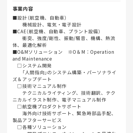
事業内容
■設計（航空機、自動車）
機械設計、電気・電子設計
■CAE（航空機、自動車、プラント設備）
衝突、強度/剛性、振動/騒音、機構、熱流
体、最適化解析
■O&Mソリューション ※O＆M：Operation
and Maintenance
□システム開発
「人間指向」のシステム構築・パーソナライ
ズ＆アップデート
□技術マニュアル制作
テクニカルライティング、技術翻訳、テク
ニカルイラスト制作、電子マニュアル制作
□航空機プロダクトサポート
海外向け技術サポート、緊急時部品手配、
製品アフターサービス
□各種ソリューション