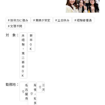
技術力に強み
業績が安定
土日休み
経験者優遇
文理不問
対 象：
未
新
経
卒
験
O
・
K
第
二
新
卒
O
K
勤務地：
名
尾
三
古
張
河
屋
・
市
知
多