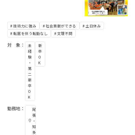
技術力に強み
社会貢献ができる
土日休み
転居を伴う転勤なし
文理不問
対 象：
未
新
経
卒
験
O
・
K
第
二
新
卒
O
K
勤務地：
尾
張
・
知
多