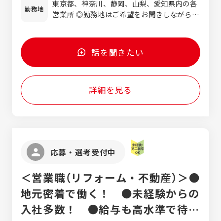
方 ◆頑張った実績を正当に評価して欲しい方
東京都、神奈川、静岡、山梨、愛知県内の各
来るように、OJTやロープレを交 えながら
関わらず40時間分（6万円～7万5000円）を支
勤務地
◆何事にも興味を持ち、自身のスキルアップ
営業所 ◎勤務地はご希望をお聞きしながらご
営業を習得できる体制を整えております。
給 ※超過分は別途支給 ＜営業経験者＞ 月給
を望んでいる方 ◆上を目指していきたい方
相談の上で決定します ◎U・Iターン歓迎 ■
約1年かけてじっくりと成長していって下さ
32万5000円～43万5000円（固定残業代含む）
＜経験者にとっては更なるステップアップ
本社/静岡県静岡市葵区常磐町2丁目4-25 イ
いね◎ ■営業経験のある方 異業種での営業
＋賞与＋インセンティブ ※経験・能力を考慮
も！＞ 営業職経験のある方や人材派遣の営業
デア常磐町ビル7F ■東京営業所／東京都中央
経験がある方であれば ものづくりの流れや人
のうえ決定 ※固定残業代は、時間外労働の有
話を聞きたい
職、 技術営業職でご活躍されてきた方などに
区日本橋2-16-3 ブリリアンビル6F ■厚木
材業界の専門知識を学んで頂いたあと すぐに
無に関わらず40時間分（7万5000円～10万円）
とっても、 これまでのご経験を活かせる環境
営業所／神奈川県厚木市旭町1-9-7 旭町三
これまでの経験を活かしてご活躍いただけま
を支給 ※超過分は別途支給 【技術営業】 月給
を準備しています。
紫ビル301 ■三島営業所／静岡県三島市一番
す！ 訪問先は大手企業の部長、課長クラスの
34万円～43万円＋決算賞与 ※経験・能力を
詳細を見る
町3-6 マ・ローネビル2F ■山梨オフィス／
方や急成長をとげる トレンド企業やベンチャ
考慮のうえ決定
山梨県甲府市中央3丁目10-14 TFビル3-G
ー事業の方と商談。 人材をキーワードにお客
■静岡営業所／静岡県静岡市葵区長沼南12-6
様である企業の経営戦略もサポートしながら
■浜松営業所／静岡県磐田市富丘510-3 ■愛
幅広い提案が出来るのが醍醐味です！ ★今ま
知営業所／愛知県安城市昭和町17-22 C号
での営業経験を活かしたい・力を試したい
室 ■湖西営業所／静岡県湖西市白須賀2754
方、お待ちしております！ ※人材業界で営業
応募・選考受付中
■藤枝工場／静岡県藤枝市堀之内1-4-6
経験のある方も大歓迎！ 【技術営業】 当社
は、子会社含めて４つの工場で 設計～製造の
＜営業職（リフォーム・不動産）＞●
モノづくりを展開しております！ 搬送設備や
検査装置等の設計～製作、 部品加工、製品の
地元密着で働く！ ●未経験からの
開発～試験等の受託開発を手掛けています。
入社多数！ ●給与も高水準で待遇
＜業務内容＞ こちらの事業の営業担当とし