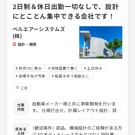
異動はありませんのでご安心ください★
2日制＆休日出勤一切なしで、設計
にとことん集中できる会社です！
ベルエアーシステムズ
(株)
設計・開発
技術力に強み
地域密着で働く
土日休み
各種手当が充実
転居を伴う転勤なし
三河
自動車メーカー様と共に新車開発を行いま
仕事
内容
す。 仕様打合せ、計画レイアウト設計、詳細
設計、図面作成など 3D-CADを使い、自動車
の設計開発業務を担当していただきます。
〈歓迎条件〉 部品、機械設計のご経験がある方
求める
人材
（CADオペ・トレースのみではなく設計業務