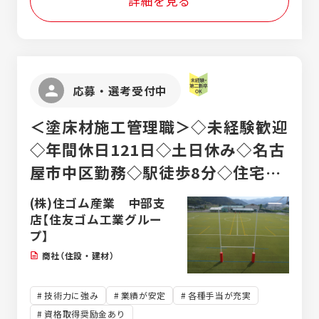
詳細を見る
り駅]船町駅 ・auショップ田原／愛知県田原
市田原町晩田48-8 [最寄り駅]三河田原駅
・auショップイオンモール豊川／愛知県豊川
市白鳥町兎足1-16 [最寄り駅]八幡駅(愛知
県) ・auショップ可児／岐阜県可児市中恵土
応募・選考受付中
2288-8 [最寄り駅]新可児駅 ・auショップ
中津川／岐阜県中津川市東宮町1-26 [最寄
＜塗床材施工管理職＞◇未経験歓迎
り駅]中津川駅 ・auショップ恵那／岐阜県恵
那市長島町正家2-2-29 [最寄り駅]恵那駅
◇年間休日121日◇土日休み◇名古
・auショップイオンタウン岐阜北方／岐阜県
屋市中区勤務◇駅徒歩8分◇住宅・
本巣郡北方町曲路東3-1-1 [最寄り駅]イオ
ンタウン岐阜北方 ・auショップ各務原いちょ
資格・家族手当充実◇住友ゴム工業
(株)住ゴム産業 中部支
う通り／岐阜県各務原市那加不動丘1-35-1
の安定基盤
店【住友ゴム工業グルー
[最寄り駅]各務原市役所前駅 ・UQスポッ
トイオンモール大垣／岐阜県大垣市外野2-
プ】
100 [最寄り駅]美濃青柳駅 ・auショップ
商社（住設・建材）
美濃加茂／岐阜県美濃加茂市田島町3-7-6
[最寄り駅]美濃太田駅 ・auショップ マーサ
技術力に強み
業績が安定
各種手当が充実
21／岐阜県岐阜市正木中1-2-1 マーサ21 東
館3Ｆ [最寄り駅]正木マーサ駅 ・auショッ
資格取得奨励金あり