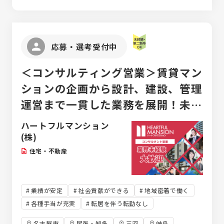
応募・選考受付中
＜コンサルティング営業＞賃貸マン
ションの企画から設計、建設、管理
運営まで一貫した業務を展開！未経
験の方も大歓迎！
ハートフルマンション
(株)
住宅・不動産
業績が安定
社会貢献ができる
地域密着で働く
各種手当が充実
転居を伴う転勤なし
名古屋市
尾張・知多
三河
岐阜