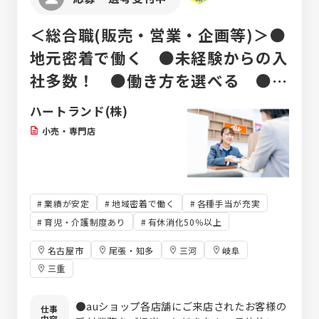
＜総合職(販売・営業・企画等)＞●
地元密着で働く ●未経験からの入
社多数！ ●働き方を選べる ●給
与も高水準で待遇も充実！
ハートランド(株)
小売・専門店
業績が安定
地域密着で働く
各種手当が充実
育児・介護制度あり
有休消化50％以上
名古屋市
尾張・知多
三河
岐阜
三重
●auショップ各店舗にご来店されたお客様の
仕事
内容