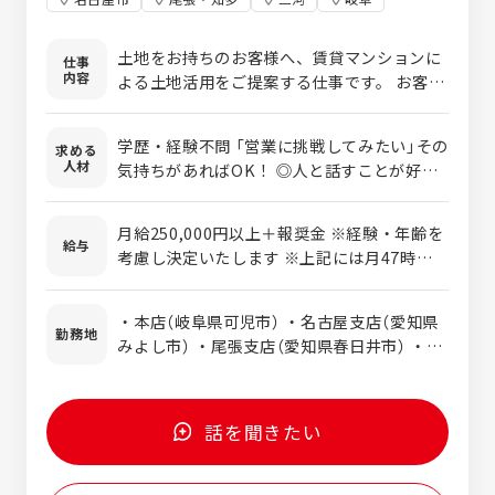
土地をお持ちのお客様へ、賃貸マンションに
仕事
内容
よる土地活用をご提案する仕事です。 お客様
一人ひとりに寄り添いながら、土地活用のパ
ートナーとして信頼関係を築いていきます。
学歴・経験不問 「営業に挑戦してみたい」その
求める
「売り込む営業」ではないため、未経験の方で
人材
気持ちがあればOK！ ◎⼈と話すことが好き
も始めやすいのが特徴です。 仕事はチームで
◎誰かの役に⽴ちたい ◎安定した会社で⻑く
進めるので、知識や経験がなくても大丈夫。
働きたい ◎⾃信を持てる商材を扱いたい ◎
先輩社員がしっかりフォローするため、業界
月給250,000円以上＋報奨金 ※経験・年齢を
お客様とじっくり関係を築きたい 未経験スタ
給与
未経験の方や営業デビューの方も安心して働
考慮し決定いたします ※上記には月47時間の
ート多数 育児中の女性社員も多数活躍中で
けます。 また、子育て中の女性スタッフも活
固定残業代(6.5万円～)を含みます。 超過
す！ 特別な経験やスキルは必要ありません。
躍しており、ライフスタイルに合わせながら
分は別途支給いたします。
研修や先輩社員とのペア行動で営業職未経験
・本店（岐阜県可児市） ・名古屋支店（愛知県
長く働ける職場です。 ★オーナー様の約60％
勤務地
の方も段階的に 業務を覚えることができるの
みよし市） ・尾張支店（愛知県春日井市） ・三
がリピーター！ 経験を積むごとに、ご紹介や
でご安心ください。 意欲や人柄重視の採用を
河支店（愛知県岡崎市）
リピート案件が増えていきます。 ★営業エリ
行っております。
アは愛知県内 基本的に⽇帰り可能で、⻑期出
張はありません。 まずはハートフルマンショ
話を聞きたい
ンの社風を感じてみて下さい。 下記『話を聞
きたい』コマンドからの面談のご予約をお待
ちしております。