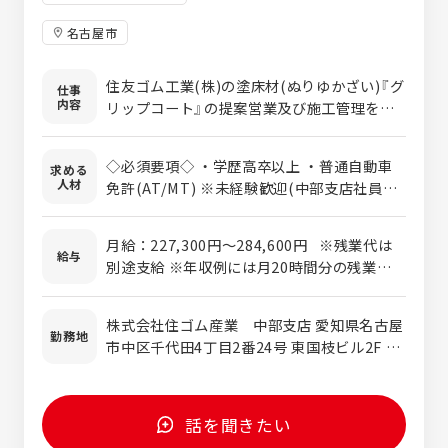
プ瑞浪／岐阜県瑞浪市一色町6-52 [最寄り
名古屋市
駅]瑞浪駅 ・auショップ岐阜茜部／岐阜県岐
阜市茜部本郷1-9 [最寄り駅]岐南駅 ・auシ
ョップ岐南／岐阜県羽島郡岐南町上印食4-
住友ゴム工業(株)の塗床材(ぬりゆかざい)『グ
仕事
151 [最寄り駅]細畑駅 ・auショップ高山
内容
リップコート』の提案営業及び施工管理を行
／岐阜県高山市上岡本町3-341 [最寄り駅]
っていただきます。 専門用語が飛び交う業界
高山駅 ・auショップ松阪／三重県松阪市川井
だからこそ、入社後すぐに一人でお任せする
◇必須要項◇ ・学歴高卒以上 ・普通自動車
町473-1 [最寄り駅]松阪駅 ・auショップ
求める
ことはありません。 入社後の半年間は業務内
人材
免許(AT/MT) ※未経験歓迎(中部支店社員の8
鵜方／三重県志摩市阿児町鵜方1622-2 [最
容や商材を学ぶことからスタートし、先輩の
割が未経験者でした) ※就業ブランク不問 ※
寄り駅]鵜方駅 ・auショップ久居／三重県津
案件に同行し少しずつ案件を引き継ぎなが
転職回数不問 ◇歓迎要項◇ ・営業職のご経
市久居明神町75-2 [最寄り駅]久居駅 ・au
ら、2～3年かけて一連の流れを覚えて一人立
月給：227,300円～284,600円 ※残業代は
験のある方 ・建築業界でのご経験のある方
ショップ宇治山田／三重県伊勢市岩淵3-5-1
給与
ちしていきます。 通勤及び業務で使用する専
別途支給 ※年収例には月20時間分の残業代を
・建築施工管理技士の資格をお持ちの方 ◇こ
[最寄り駅]宇治山田駅
用の社用車を貸与いたします。（直行直帰可）
含みます ※給与は経験や能力などを考慮の
んな方も求めています！◇ ・業績の安定した
<入社後の流れ> ●入社後～半年目● 先輩の
上、決定します ◇年収例◇ 344万円/施工管
企業で働きたい方 ・キャリアアップを目指し
株式会社住ゴム産業 中部支店 愛知県名古屋
案件の同行、カタログ・資料の準備、お取引
理/中途入社1年目/26歳（月給22万円＋賞与2
勤務地
たい方 ・未経験の現場や商材を自発的に学ぶ
市中区千代田4丁目2番24号 東国枝ビル2F ◇
のある企業様へのアポイント取り、現場のル
回+各種手当） 400万円/施工管理/新卒入社4
意欲のある方 ・年間休日や充実した豊富な手
地下鉄名城線/鶴舞線上前津駅、JR鶴舞駅か
ールの把握など業務の基礎や知識を学びま
年目/27歳（月給25万円＋賞与2回+各種手当）
当の保証のもと働きたい方
ら徒歩10分 ◇直行直帰OK ◇業務範囲は、主
す。 ↓ ●半年目～3年目● 身についた基礎を
548万円/施工管理/中途入社3年目/37歳（月給
に愛知・岐阜・三重・静岡西部
もとに、先輩の案件を引き継ぎます。 いきな
33万円＋賞与2回+各種手当） ◇試用期間◇ 3
話を聞きたい
りすべての業務をお任せするのではなく、先
か月 ※試用期間中の待遇に変動はありませ