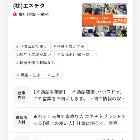
て、 新規案件の受注や打合せ、納入などの一
も充実！ ●ライフワークバランス
(株)エネチタ
連業務を担当していただきます。 その他にも
大切に！
リピート品や既存設備等の改造案件に対する
商社（住設・建材）
受注獲得、 仕様や納期の打合せ見積り対応、
受注後の管理、 客先への納入までを技術担当
と協力して進めます。 ※技術営業の経験があ
る方は、 これまでの経験を活かして活躍出
地域密着で働く
各種手当が充実
来ます！
給与・年収が高い
有休消化50％以上
転居を伴う転勤なし
尾張・知多
三河
【不動産事業部】 不動産店舗（ハウスドゥ）
仕事
内容
にて営業をお願いします。 ・物件情報の収
集：オーナーへの挨拶や物件の写真撮影、間
取り図作成、不動産サイト登録など ・店舗で
★明るく元気で素直な人 エネチタブランドで
求める
の接客：来店されたお客様へ希望条件にあっ
人材
ある【感じの良い人】 社員は明るく、素直な人
た物件を紹介。売却希望のお客様には周辺の
が多いです。 まずは素直に受け入れてやって
物件情報を参考に査定し、金額提示をしま
みる、それからどうするかを考える姿勢を重
す。 ・各種契約手続き：住宅ローンの申し込