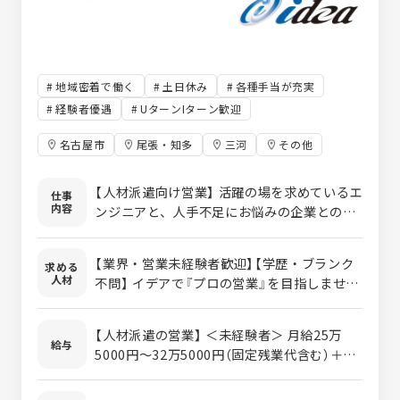
地域密着で働く
土日休み
各種手当が充実
経験者優遇
UターンIターン歓迎
名古屋市
尾張・知多
三河
その他
【人材派遣向け営業】 活躍の場を求めているエ
仕事
内容
ンジニアと、人手不足にお悩みの企業との架
け橋となる仕事。 企業への提案からエンジニ
アのフォローに至るまで、トータルでお任せ
【業界・営業未経験者歓迎】【学歴・ブランク
求める
します！ ＜業務内容＞ ■未経験の方 入社後1
人材
不問】 イデアで『プロの営業』を目指しません
ヵ月間は、自社工場内にて部品加工や製品組
か？ 【未経験者大歓迎！】先輩社員がしっかり
立等の ものづくりの流れ等を研修してゆきま
と丁寧に指導していきます！ ※要普通自動車
す。 その後、営業所に着任して、アポイント
【人材派遣の営業】 ＜未経験者＞ 月給25万
免許（AT限定可） ＜こんな方にはピッタリ◎
給与
の取り方や商談の進め方等を 覚えながら、上
5000円～32万5000円（固定残業代含む）＋賞
＞ ◆人とコミュニケーションを取るのが好き
司や先輩社員に同行しながら営業の流れを学
与＋インセンティブ ※経験・能力を考慮のう
な方 ◆たくさんの人に喜ばれる仕事をしたい
びます。 ★初めて方でも安心してスタート出
え決定 ※固定残業代は、時間外労働の有無に