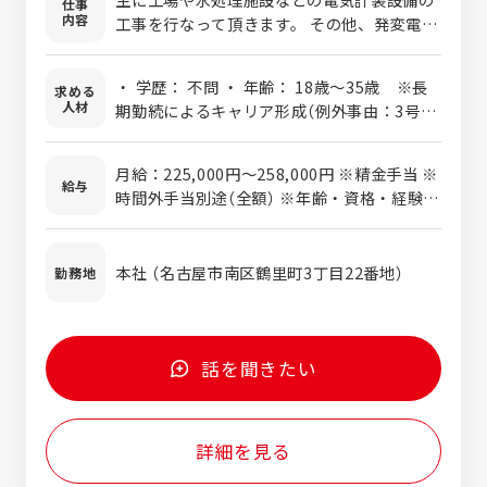
仕事
内容
工事を行なって頂きます。 その他、発変電所
や工場などの屋内外電灯電力工事なども行な
っています。
・ 学歴： 不問 ・ 年齢： 18歳〜35歳 ※長
求める
人材
期勤続によるキャリア形成（例外事由：3号の
イ） ・ 資格： 不問 ・ 経験： 不問 ・ 普通
自動車免許：AT限定可 〈あると活かせる資
月給：225,000円～258,000円 ※精金手当 ※
格・経験〉 ・ 第二種電気工事士 ※ 電気工事
給与
時間外手当別途（全額） ※年齢・資格・経験・
の資格・経験を活かして働いていける環境で
能力を優遇・考慮し決定します。
す。 ≪未経験・無資格の方の応募も歓迎≫ 現
在資格をお持ちでない方は、入社後に取得が
本社 （名古屋市南区鶴里町3丁目22番地）
勤務地
可能です。 中部地域の大手企業である株式会
社トーエネックが行なっている講習会に 参加
することが出来るので、資格を取得する為に
しっかりと基礎・基本を学ぶことが出来ます
話を聞きたい
よ！ (実際に入社後に資格を取得した社員も
活躍しています。)
詳細を見る