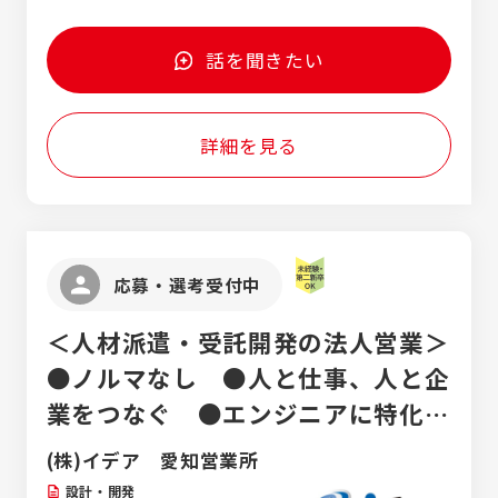
ンバー（入社5年目）月収29万円 店長（入社5年
経験がある方
に配属します。
目）月収34万円 【年収例】 メンバー（入社2年
目）：年収380万円 店長（入社5年目）：年収
話を聞きたい
620万円 エリアマネジャー（入社10年目）：年
収750万円 ★2030年までに社員の平均年収を
『600万円』を目指しています！
詳細を見る
応募・選考受付中
＜人材派遣・受託開発の法人営業＞
●ノルマなし ●人と仕事、人と企
業をつなぐ ●エンジニアに特化し
たアウトソーシング
(株)イデア 愛知営業所
設計・開発