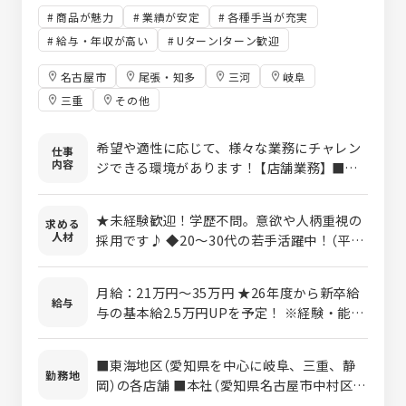
商品が魅力
業績が安定
各種手当が充実
給与・年収が高い
UターンIターン歓迎
名古屋市
尾張・知多
三河
岐阜
三重
その他
希望や適性に応じて、様々な業務にチャレン
仕事
内容
ジできる環境があります！ 【店舗業務】 ■接
客・調理 ■スタッフの教育 ■店舗運営・管
理（食材発注・シフト・採算管理など） ■採用
★未経験歓迎！学歴不問。意欲や人柄重視の
求める
業務 【各部門担当】 ■商品開発、バイヤー
人材
採用です♪ ◆20～30代の若手活躍中！（平均
■製造、品質管理 ■店舗開発、建設管理 ■
年齢31.8歳） ◆第二新卒＆ブランクもOK 【こ
教育 ■販促、広報 など自社内で一貫して取
んな方にピッタリ！】 ◎人を喜ばせることが
り組んでいます。 ＜入社後の流れ＞ ▼店舗業
月給：21万円～35万円 ★26年度から新卒給
好き ◎食べるのも作るのも好き ◎誰かの成
給与
務の場合 まずは、基礎研修を経て、各店舗に
与の基本給2.5万円UPを予定！ ※経験・能
長のために頑張りたい ◎キャリアUPや収入
配属。 1年目は調理や接客などを通して基本
力・前年収を考慮し、決定します。 ※試用期
UPを叶えたい ◎スタッフを大切にしている
的な業務を学びます。 慣れてきたら、店舗の
間あり（3ヵ月 ※期間中の待遇に変動はありま
会社で働きたい 【こんな経験は活かせます！】
■東海地区（愛知県を中心に岐阜、三重、静
運営業務にも挑戦していきましょう。
せん） ※残業代は別途支給いたします。 【月
勤務地
※必須ではありません ◎飲食業界での経験が
岡）の各店舗 ■本社（愛知県名古屋市中村区椿
収例】 メンバー（入社1年目）月収24.5万円 メ
ある方 ◎調理が得意な方 ◎接客・サービス
町1-5 BBビル） ※ご希望を考慮して各店舗