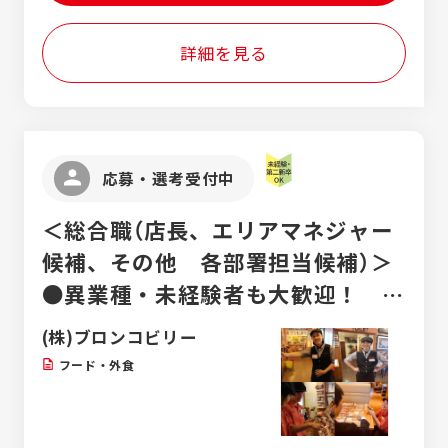
輩の指導のもと担当をするため、学んだスキ
ん。
ルを現場で活かしつつ、不安点や疑問点を先
詳細を見る
輩に質問しながら知識の定着や現場での実践
を行えます。 ↓ ●3年目～● 現場での実践経
験を積んだのち、既存顧客中心の営業活動や
職人の手配を行います。(新規：既存=1:9)
応募・選考受付中
＜総合職（店長、エリアマネジャー
候補、その他 各部署担当候補）＞
●異業種・未経験者も大歓迎！ ●
入社後の研修・フォロー充実！ ●
(株)ブロンコビリー
待遇改善＆教育に積極的に投資中！
フード・外食