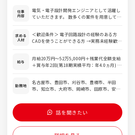
auショップ碧南中央／愛知県碧南市栄町3丁
目56 [最寄り駅]碧南中央駅 ・auショップ
電気・電子設計開発エンジニアとして活躍し
仕事
蒲郡／愛知県蒲郡市竹谷町字中野2-1 [最
内容
ていただきます。 数多くの案件を用意してい
寄り駅]蒲郡競艇場前駅 ・UQスポット ヴェ
ますので、自分のレベルにあったプロジェク
ルサウォーク西尾／愛知県西尾市高畠町三丁
トに参画可能。 大手企業の案件なども多数。
＜歓迎条件＞ 電子回路設計の経験のある方
目23-9 ヴェルサウォーク西尾 2F [最寄り
求める
様々な分野で、設計・開発・評価などの業務
人材
CADを使うことができる方 →実務未経験歓
駅]西尾駅 ・auショップ西尾駅前／愛知県西
に携わることができます。 未経験でも教育制
迎！学校やポリテク、CADスクールなどで使
尾市花ノ木町3-49-3 [最寄り駅]西尾駅 ・
度がしっかりありますので安心です。 《プロ
ったことがあればOK！ ■下記いずれかの経
auショップ東海加木屋／愛知県東海市加木屋
ジェクトを一部紹介》 ■製品設計 【自動
月給20万円～52万5,000円＋残業代全額支給
験・スキルをお持ちの方は大歓迎！ ◎理工・
町裾56-1 [最寄り駅]高横須賀駅 ・auショ
給与
車・二輪車】 ◎車載用モータ、インバータ等
＋賞与年2回(第18期実績平均：年4.0ヵ月) ※
情報系の学校（高校・高専・大学）を卒業され
ップ知多／愛知県知多市新知台2-9-23 [最
の開発 ◎ワイヤーハーネスの設計（経路設
スキルや経験などを考慮の上、優遇します ※
た方 ◎自動車やバイク等の輸送機器や家電な
寄り駅]古見駅(愛知県) ・auショップ大府／
計、回路設計） ◎電装品回路設計・評価 【家
試用期間3～6ヵ月あり(雇用形態や福利厚
どの製品に興味のある方 ◎これまでの経験を
愛知県大府市柊山町三丁目385 [最寄り駅]
名古屋市、豊田市、刈谷市、豊橋市、半田
電 他】 ◎電動工具の電子制御設計 ◎AV機
生、給与に変わりはありません) 《実際の給与
勤務地
活かし『設計者』として更なるスキルアップを
大府駅 ・auショップ常滑／愛知県常滑市字折
市、知立市、大府市、岡崎市、田原市、安城
器・計測機器向けFPGA開発 ◎パソコン周辺
例》 ■年収410万円／20代 ※月給、各種手
目指したい方
戸4-1 [最寄り駅]常滑駅 ・auショップ半田
市、他 ＊希望考慮します
機器の電子設計 ◎プリンター、FAX等の電子
当、賞与含む ■年収513万円／30代 ※月
／愛知県半田市昭和町2-34 [最寄り駅]成
設計 ◎LSI開発（CMOSイメージセンサ） ◎空
給、各種手当、賞与含む ■年収657万円／40
岩駅 ・auショップ刈谷南／愛知県刈谷市松坂
調機器の電子制御設計 ◎鉄道車両の電気設計
代 ※月給、各種手当、賞与含む ■年収760
話を聞きたい
町2丁目201-1 [最寄り駅]刈谷市駅 ・auシ
万円／50代 ※月給、各種手当、賞与含む
ョップ豊橋南／愛知県豊橋市柱6番町126
[最寄り駅]愛知大学前駅 ・auショップ豊橋西
／愛知県豊橋市新栄町字東小向69-1 [最寄