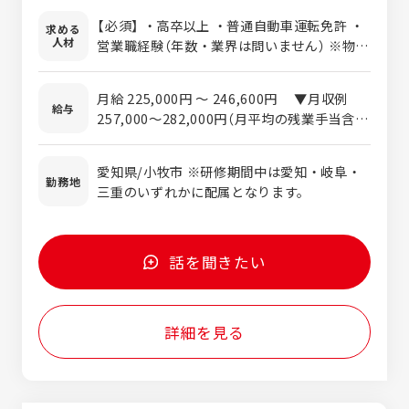
開拓 ・既存顧客訪問 ・過去の取引顧客
【必須】 ・高卒以上 ・普通自動車運転免許 ・
求める
再訪問 ・アポ取り ・提案書、見積作成
人材
営業職経験（年数・業界は問いません） ※物流
業界での就労経験のない方については期間を
定め現場での業務研修を実施しますので、ご
月給 225,000円 ～ 246,600円 ▼月収例
安心ください。 【その他(あれば尚可)】 ・メ
給与
257,000～282,000円（月平均の残業手当含
ーカー系（自動車、住宅建材、家電などの業
む） ▼年収例 3,720,000円～4,026,000
界）法人への提案営業のご経験 ・企業の物流
円 （賞与込み・平均残業時間を含む概算）
部門での就労経験 ・ルート営業、食品営業、
愛知県/小牧市 ※研修期間中は愛知・岐阜・
※2年目以降
勤務地
ラウンダー、テレアポ等のご経験 ・コンサル
三重のいずれかに配属となります。
ティング営業やリテール営業のご経験
話を聞きたい
詳細を見る