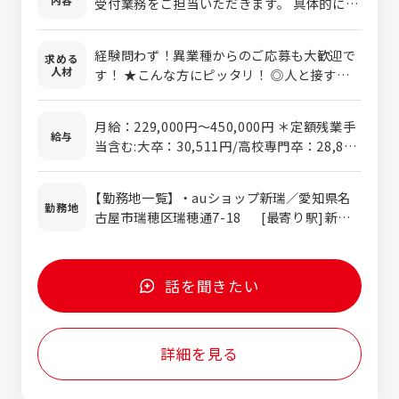
受付業務をご担当いただきます。 具体的に
は、携帯料金プランの見直しや新規契約、機
種変更の手続きのご案内を担当いただきま
経験問わず！異業種からのご応募も大歓迎で
求める
す。 受付、接客業務は未経験の方、auでの勤
人材
す！ ★こんな方にピッタリ！ ◎人と接する
務経験がある方はもちろん、ソフトバンクや
のが好き！という方 お客様・スタッフ同士
ドコモなどのその他携帯キャリアでお仕事を
等、とにかく人と接する機会が多い為さまざ
されてきた方も大歓迎です！
月給：229,000円〜450,000円 ＊定額残業手
まな場面で直接「ありがとう」を貰えます。 ◎
給与
当含む:大卒：30,511円/高校専門卒：28,850
チームワークを重視している方 私たちの
円含む （20時間相当分／20時間を超えた場合
「接客」という仕事はお客様とスタッフが1対1
は別途支給） 固定残業手当は時間外労働の有
で行うというイメージですが、実は店舗全体
【勤務地一覧】 ・auショップ新瑞／愛知県名
無に関わらず支給。 定額時間を超える時間外
勤務地
でサポートをし合いながら1人のお客様対応
古屋市瑞穂区瑞穂通7-18 [最寄り駅]新瑞
労働についての割増賃金は追加支給。
を行っています。 ◎地元に貢献したい方 必
橋駅 ・auショップ東郷／愛知県愛知郡東郷町
要不可欠な商品やサービスを心を込めて提供
白鳥2-16-8 [最寄り駅]日進駅(愛知県) ・
する事で、多くのお客様の生活を豊かにする
auショップ瀬戸／愛知県瀬戸市陶原町1-38-
話を聞きたい
お手伝いをしています。また多地区に渡って
2 [最寄り駅]尾張瀬戸駅 ・auショップ一宮
店舗がある為、地元で働く事が出来ます。
牛野通／愛知県一宮市牛野通3-15-2 [最寄
り駅]妙興寺駅 ・auショップ甚目寺／愛知県
詳細を見る
あま市坂牧北浦58-1 [最寄り駅]甚目寺駅
・auショップ小牧山／愛知県小牧市山北町50
[最寄り駅]小牧駅 ・auショップ名古屋西