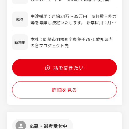
の経験） ・ものづくり、クリエイティブな仕
事に興味のある方 ・コミュニケーション能力
中途採用：月給24万～35万円 ※経験・能力
の高い方 など、未経験の方でもご興味のある
給与
等を考慮し決定いたします。 新卒採用：月給
方は、ご相談ください。
22万1,500円 年収例：500万円／入社5年（30
歳）
本社：岡崎市羽根町字東荒子79-1 愛知県内
勤務地
の各プロジェクト先
話を聞きたい
詳細を見る
応募・選考受付中