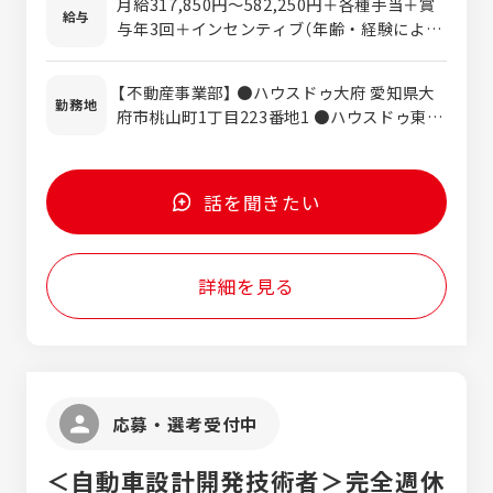
月給317,850円～582,250円＋各種手当＋賞
要と考えています。 ★すぐに行動できる人 一
給与
みや契約書の取り交わし ※完全反響型で新規
与年3回＋インセンティブ（年齢・経験によっ
般的な企業に比べ、更にスピード感が重視さ
の飛び込みはありません ※トーク内容もすべ
て変動いたします） ※上記金額にみなし残業
れています。日々の業務はもちろん、お客様
てマニュアルがあるので、知識経験は一切不
手当含む（35時間分/58,110～73,720円） 超
への対応、業務改善、あらゆる場面でスピー
【不動産事業部】 ●ハウスドゥ大府 愛知県大
問です。 【リフォーム事業部】 リフォーム店
過分は別途支給します。 賞与 年3回（4月・
勤務地
ド感を求めています。 業務を早く終わらせる
府市桃山町1丁目223番地1 ●ハウスドゥ東海
舗にて営業をお願いします。 ・お客様からの
7月・12月） 昇給 年1回（4月） 平均年収
のではなく、まずはすぐに取り掛かって報告
愛知県東海市富木島町外面6-4 ●ハウスドゥ
お問い合わせ後にご自宅へお伺いし、現地調
648万円（2025年実績） 業界トップクラスの
をたくさんしてくれればOKです！ ★チーム
東浦・阿久比 愛知県知多郡東浦町緒川下出口
査およびお客様からのお困りごと・ご要望を
年収です！ ※愛知県の平均年収524万円、岐
で助け合える人 能力や知識・経験は一切問い
24番1 ●ハウスドゥ常滑 愛知県常滑市栄町二
伺います 1日5件程度の訪問（午前中2件、
阜県の平均年収464万円、三重県の平均年収
話を聞きたい
ません！ エネチタではチームワークを最も大
丁目1 ●ハウスドゥ知多 愛知県知多市清水が
午後3件程度） ・契約後の商品発注・工事手配
481万円 ◇インセンティブあり ◇交通費支
切にしています！ 自分１人で成果を出すより
丘1丁目1712番 ●ハウスドゥ半田中央 愛知
の連絡 ・見積書、契約書の作成 ※完全反響
給 （ガソリン代を基本とし、上限37,920円
もチームで助け合って店舗の目標を達成して
県半田市星崎町3丁目22-9 ●ハウスドゥ半田
型で新規の飛び込みはありません トーク内容
まで支給） ◇雇用保険 ◇厚生年金 ◇労災保険
いく、チームとしての成果・成長を大切にし
詳細を見る
武豊 愛知県半田市青山4丁目4-14 ◆ハウスド
や現地調査もすべてマニュアルがあるので、
◇健康保険
ています！！
ゥ 刈谷R155 愛知県刈谷市稲場町5-612 【リ
知識経験は一切不問です。 ★店舗数知多半島
フォーム事業部】 ●エネチタ半田常滑ショー
最大級★ 知多半島・三河エリアに店舗を展開
ルーム 愛知県半田市出口町1丁目216-9 ●エ
している地域密着型企業です。 不動産事業：
ネチタ東海知多ショールーム 愛知県東海市富
13店舗展開 リフォーム事業部：４店舗展開
木島町伏見4丁目17-5 ●エネチタ大府東浦シ
★創業以来黒字経営★ 前期で売上173億円を
応募・選考受付中
ョールーム 愛知県大府市桃山町1-223-1 ●エ
突破、まだまだ成長を続けています！！
ネチタ刈谷知立ショールーム 愛知県刈谷市稲
＜自動車設計開発技術者＞完全週休
場町三丁目201番 ★エネチタでは転居を伴う