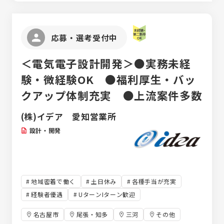
区役所前／愛知県名古屋市西区花の木2-15-
14 [最寄り駅]浄心駅 ・auショップ扶桑／
愛知県丹羽郡扶桑町高雄字伊勢帰230 [最
応募・選考受付中
寄り駅]扶桑駅 ・auショップ尾張旭／愛知県
尾張旭市新居町上の田26 [最寄り駅]尾張
＜電気電子設計開発＞●実務未経
旭駅 ・auショップアピタ長久手／愛知県長久
手市戸田谷901-1 アピタ長久手1F [最寄
験・微経験OK ●福利厚生・バッ
り駅]杁ケ池公園駅 ・auショップ稲沢／愛知
クアップ体制充実 ●上流案件多数
県稲沢市船橋町花の木 1169-1 [最寄り駅]
国府宮駅 ・auショップ尾西／愛知県一宮市三
(株)イデア 愛知営業所
条字賀70 [最寄り駅]開明駅 ・auショップ
春日井市民病院前／愛知県春日井市南下原町
設計・開発
4-2-10 [最寄り駅]春日井駅(中央本線) ・
auショップイオン三好／愛知県みよし市三好
町青木91 2F [最寄り駅]米野木駅 ・auシ
ョップ豊田梅坪／愛知県豊田市東梅坪町8-7-
地域密着で働く
土日休み
各種手当が充実
3 [最寄り駅]梅坪駅 ・auショップ豊田浄水
／愛知県豊田市浄水町南平69-1 [最寄り
経験者優遇
UターンIターン歓迎
駅]浄水駅 ・auショップ岡崎北／愛知県岡崎
名古屋市
尾張・知多
三河
その他
市井田町4丁目57-1 [最寄り駅]北岡崎駅 ・