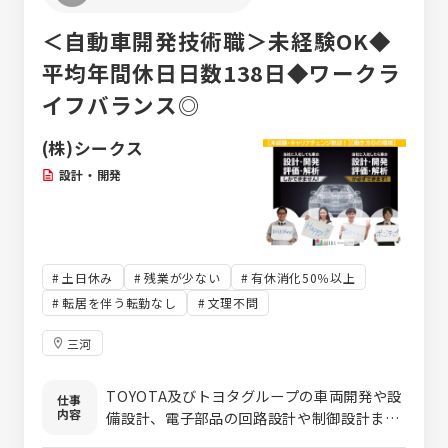
ジャーへのキャリアアップも可能！
＜自動車開発技術職＞未経験OK◆
平均年間休日日数138日◆ワークラ
イフバランス◎
(株)シークス
設計・開発
土日休み
残業が少ない
有休消化50％以上
転居を伴う転勤なし
文理不問
三河
TOYOTA及びトヨタグループの車両開発や設
仕事
内容
備設計、電子部品の回路設計や制御設計ま
で、様々な設計・開発を行っており、各部門