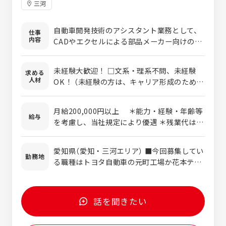
三河
自動車開発技術のアシスタント業務として、
仕事
内容
CADやエクセルによる部品メーカー向けの指
示書の作成や、使われる部品の検討後、関係
部署に展開する資料の作成からスタートしま
未経験大歓迎！ □文系・理系不問、未経験
求める
す。 その後、習熟度に応じて業務の幅を広げ
人材
OK！ （未経験の方は、キャリア形成のため
ていき、最終的にはエンジニアとして活躍が
29歳まで：若年層の長期キャリア形成を図る
可能です。 ● 車体技術部門 ・自動車のボデ
ため、年齢を制限した募集を行なっていま
ィーを生産するための設備設計 ● 先進技術
月給200,000円以上 ＊能力・経験・年齢等
す） □自動車に興味のある方 □自動車に興味
給与
部門 ・自動運転につながる運転支援システム
を考慮し、当社規定により優遇 ＊残業代は別
がなくても、技術を覚えようとするチャレン
などの自動車の制御開発 ● 搭載技術部門 ・
途支給となります。 固定残業代制は採用して
ジ精神をお持ちの方 □コミュニケーションを
自動車内に搭載される電子部品の配置やワイ
おりません。 ＜モデル年収（残業月16h想定）
取り連携して仕事を進めることに興味のある
愛知県（愛知・三河エリア） ■今回募集してい
ヤーハーネスの設計 【業務例】 ●ボディー系
＞ ・年収470万円/30歳（入社8年目） ・年収
勤務地
方 □ワークライフバランスを改善したいでも
る職種はトヨタ自動車の元町工場か花本テク
プレス金型設計 ボンネットやドア等の車のボ
620万円/40歳（入社18年目）
OK！ ●キャリアチェンジも歓迎します！ 金
ニカルセンターでの勤務となります。 ※将来
ディを生産するためのプレス金型と呼ばれる
融系営業、ドラッグストア・家電量販店の販
的には他のトヨタグループ会社及び関連会社
設備を設計します。 「このボディのデザイン
売員等、未経験入社の社員の前職は様々。 エ
（トヨタ車体、デンソーなど）で勤務する可能
であればいくつ工程が必要で、こんな金型
話を聞きたい
ンジニアとしてのスキルも大事ですが、プロ
性もあります。 ※愛知県外への異動はありま
で…」など、 実際に車のボディが製造できる
ジェクトをチームとして動かしていくので、
せん。 客先常駐＝派遣と思われる方も多いか
ところまで完結することがミッションです。
周りとのコミュニケーションが取れる方を重