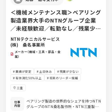
＜機械メンテナンス職＞ベアリング
製造業界大手のNTNグループ企業
／未経験歓迎／転勤なし／残業少な
めでプライベート充実
NTNテクニカルサービス
(株) 桑名事業所
メーカー（機械・工具・部品・金
属）
業績が安定
土日休み
残業が少ない
有休消化50％以上
将来のリーダー候補
三重
ベアリング製造の世界的なシェアを持つNTN
仕事
内容
グループのNTN桑名製作所・NTN三重製作
所などで、工場設備の修理・メンテナンスの