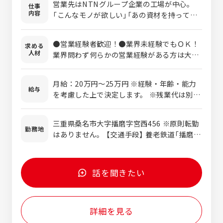
営業先はNTNグループ企業の工場が中心。
仕事
内容
「こんなモノが欲しい」「あの資材を持ってき
て」「新しい設備を導入したいから情報を集め
て欲しい」……など、現場のニーズをヒアリ
●営業経験者歓迎！●業界未経験でもＯＫ！
求める
ングしながら最適な商品・サービスを提案し
人材
業界問わず何らかの営業経験がある方は大歓
ています。訪問先は9割以上が三重県桑名市
迎ですが、まったくの営業未経験者でも大丈
内ですが、たまに出張して遠方（静岡・岡
夫！現在活躍している先輩社員もみんな中途
山・大阪など）のお客様を訪問することもあ
月給：20万円～25万円 ※経験・年齢・能力
で入社しており、経歴はさまざまです。 ＜先
給与
ります。 【取り扱う商材は？】 梱包資材、工
を考慮した上で決定します。 ※残業代は別途
輩社員の前職は？＞ 33歳…元自動車ディー
業用油、部品、パソコン、デスク、キャビネ
全額支給します。 【年収例】 520万円/34歳
ラーの営業 36歳…業務用音響機器の営業 ＼
ット、生産設備、ロボット……など、消耗品
（月給+賞与+諸手当） 600万円/37歳（月給+賞
こんな方はぜひ！／ □ノルマに追われずのび
三重県桑名市大字播磨字宮西456 ※原則転勤
から高額な設備まで多岐にわたります。生産
与+諸手当） 800万円/42歳（月給+賞与+諸手
勤務地
のび仕事がしたい □プライベートの時間を大
はありません。 【交通手段】 養老鉄道「播磨
設備やロボットのように、専門性が高くて扱
当）
切にしたい □地域に根差して長く働きたい
駅」より徒歩5分 ◎マイカー通勤可、駐車場あ
うのが難しい商材の場合は、展示会などに出
□新しいことにチャレンジしたい
り
向いて情報をリサーチ。協力会社を探し出
し、お客様とメーカーをつなぐ役割を担いま
話を聞きたい
す。 【主な業務内容は？】 ■グループ企業へ
のルート営業 ■お困りごとのヒアリング ■
見積書の作成 ■受注対応 ■商品の納品、協
詳細を見る
力会社の手配 など ＜1日のスケジュール
（例）＞ 08:00…出勤、メールチェック、出荷