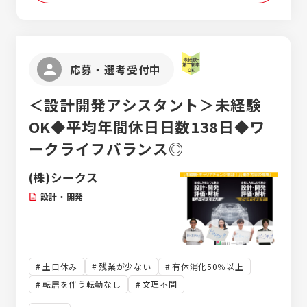
準備 09:00…顧客訪問（打ち合わせ） 12:00…
お昼休憩 12:45…顧客訪問（納品） 13:30…顧
客訪問（打ち合わせ） 15:00…帰社、見積り作
成 16:25…退勤 ※訪問件数は1日2～3社（2～
応募・選考受付中
3工場）くらい。一つの工場内で複数の部署を
訪問します。 ※原則的には配達員が納品を行
＜設計開発アシスタント＞未経験
いますが、商品や納期によっては営業が直接
納品することもあります。 【入社後の流れ
OK◆平均年間休日日数138日◆ワ
は？】 入社後は導入研修を行った後、3ヵ月間
ークライフバランス◎
かけてOJTを実施。先輩社員に同行しながら
仕事の流れや取扱い商材について学んでいき
(株)シークス
ます。4ヵ月目から担当顧客（担当エリア）を
受け持ち、一人で営業にまわるようになりま
設計・開発
すが、わからないことがあれば先輩・上司が
サポートしてくれるのでご安心を。また、業
務でフォークリフトを使用することがあるた
め、就業時間内に会社の費用負担でフォーク
土日休み
残業が少ない
有休消化50％以上
リフト免許を取得していただきます。
転居を伴う転勤なし
文理不問