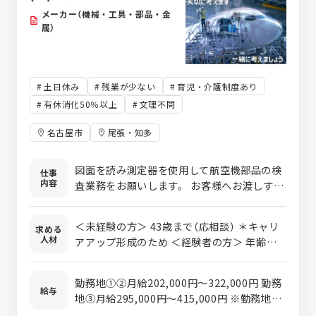
環境
メーカー（機械・工具・部品・金
属）
土日休み
残業が少ない
育児・介護制度あり
有休消化50％以上
文理不問
名古屋市
尾張・知多
図面を読み測定器を使用して航空機部品の検
仕事
内容
査業務をお願いします。 お客様へお渡しする
製品の品質を保証する大切なお仕事です。 信
用と信頼は確かな検査から得られます。 取引
＜未経験の方＞ 43歳まで（応相談） ＊キャリ
求める
先は、三菱重工業、川崎重工業、ＳＵＢＡＲ
人材
アアップ形成のため ＜経験者の方＞ 年齢不
Ｕと大手国内メーカーと取引を行っています
問
ので、航空機に関わる知識や高い技術が身に
つきます。 ●航空機の組立品等に対する品質
勤務地①②月給202,000円～322,000円 勤務
給与
確認作業 ＜入社後の流れ＞ ●約1ヶ月の入社
地③月給295,000円～415,000円 ※勤務地③
研修後、各部署に配属になります。 ●その
の場合、試用期間は①②と同じ ①②例／30歳