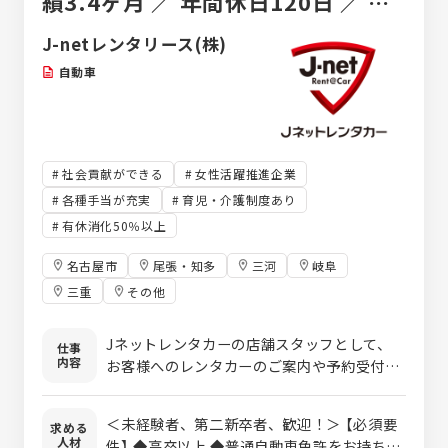
績3.4ヶ月 ／ 年間休日120日 ／ 月
収30万円以上 ／ 平均年齢33歳
J-netレンタリース(株)
自動車
社会貢献ができる
女性活躍推進企業
各種手当が充実
育児・介護制度あり
有休消化50％以上
名古屋市
尾張・知多
三河
岐阜
三重
その他
Jネットレンタカーの店舗スタッフとして、
仕事
内容
お客様へのレンタカーのご案内や予約受付、
店舗運営をお任せします。電話対応やデータ
入力などの事務業務が中心のため、接客だけ
＜未経験者、第二新卒者、歓迎！＞ 【必須要
求める
でなくオフィスワークにも携われる環境で
人材
件】 ◆高卒以上 ◆普通自動車免許をお持ちの