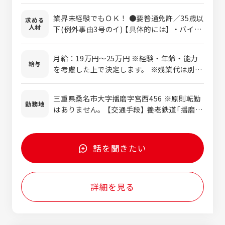
仕事です。 【具体的には】 動かなくなったラ
業界未経験でもＯＫ！ ●要普通免許／35歳以
求める
インの修理や、メンテナンスを行います。 機
人材
下(例外事由3号のイ) 【具体的には】 ・バイク
械の動きや中身、全体を見てから設備診断を
いじりや、クルマいじりが好きな方 ・プラモ
行い、どこに不具合があるかをチェックして
デルや、ラジコンの組み立てなどをする事が
不具合の箇所の修理や、メンテナンスを行い
月給：19万円～25万円 ※経験・年齢・能力
好きな方 ☆ほとんどの正社員が未経験からス
給与
ます。 お客様先の工場内で修理をすることも
を考慮した上で決定します。 ※残業代は別途
タート。 ベテラン社員がマンツーマンでつい
あれば、ライン毎自社の工場内に持ってき
全額支給します。 【年収例】 520万円/34歳
てOJTで基礎からしっかりと仕事を教えてい
て、作業をする事もあります。 簡単な修理の
（月給+賞与+諸手当） 600万円/37歳（月給+賞
きます。 ここまで見せたから、ここまで一人
三重県桑名市大字播磨字宮西456 ※原則転勤
時は、ラインを分解して機械を掃除・洗浄を
与+諸手当） 800万円/42歳（月給+賞与+諸手
勤務地
でやってみようなど、少しずつ仕事を覚えて
はありません。 【交通手段】 養老鉄道「播磨
行って終了。 オーバーホールと言って、動か
当）
もらえれば問題ありません。 特にこのような
駅」より徒歩5分 ◎マイカー通勤可、駐車場あ
なくなったラインを全て分解して、どこに不
方を歓迎します！ ◎プライベートを大切にし
り
具合があるかをチェックして、不具合の箇所
たい(定時退社も可) ◎コミュニケーションを
を修理することも。 オーバーホールは1つの
話を聞きたい
大切にしたい ◎安定した会社で働きたい
ラインで、3か月～半年の期間がかかること
もあり、大がかりな修理も多いです。 時に
は、20mの大型のラインを分解して修理を行
詳細を見る
う事もありますが、スケールの大きさもこの
職場の魅力です。 社内では修理とオーバーホ
ールで役割が分かれており、まずはオーバー
ホールの部署に配属され、大規模な設備の修