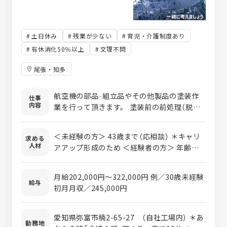
土日休み
残業が少ない
育児・介護制度あり
有休消化50％以上
文理不問
尾張・知多
航空機の部品·組立品やその他製品の塗装作
仕事
内容
業を行って頂きます。 塗装前の前処理（脱脂
工程・サンディング処理・マスキング処理）
から吹付塗装・仕上げ工程までを担当して頂
＜未経験の方＞ 43歳まで（応相談） ＊キャリ
求める
きます。 取引先は、三菱重工業、川崎重工
人材
アアップ形成のため ＜経験者の方＞ 年齢不
業、ＳＵＢＡＲＵと大手国内メーカーと取引
問
を行っていますので、航空機に関わる知識や
高い技術が身につきます。 ＜入社後の流れ＞
月給202,000円～322,000円 例／30歳未経験
給与
●約1ヶ月の入社研修後、各部署に配属にな
初月月収／245,000円
ります。 ●その後、配属先でのOJTにより業
務を習得していきます。 ●入社研修での適性
愛知県弥富市楠2-65-27 （自社工場内） ＊あ
や本人の希望、業務状況により配属先が決ま
勤務地