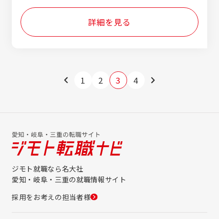
崎南3F ＜au Style 三好南＞ 愛知県みよし市
付対応や、ライフデザインの提案をお任せし
三好町西荒田100-7 ＜au Style 豊田山之手＞
ます。 ・スマホ＋αのトータル提案：機種変
詳細を見る
愛知県豊田市山之手5-93-1 ＜au Style イオ
更や新規契約だけでなく、お客様のライフス
ンモールナゴヤドーム前＞ 愛知県名古屋市東
タイルに合わせて、KDDIの各種ライフライ
区矢田南4-102-3イオンモールナゴヤドーム
ンサービス（電気・ガス・ライフデザイン商
前1F ＜au Style 黒川＞ 愛知県名古屋市北区
材）をご案内します。 ・イベント・店舗づく
萩野通1-44-10 ＜au Style イオンモール熱田
り： 商業施設でのプロモーションイベントの
＞ 愛知県名古屋市熱田区六野1-2-11イオン
企画・運営、店内のレイアウトやPOP作成な
1
2
3
4
モール熱田1F ＜au Style ポートウォークみ
ど、店舗のファンを増やす仕掛けづくり。 ・
なと＞ 愛知県名古屋市港区当知2丁目1501
課題解決型の接客：ご来店されたお客様のお
＜au Style 蟹江＞ 愛知県海部郡蟹江町平安
悩みや「こうなったらいいな」をじっくりヒア
2-78 ＜UQスポット イオンモール津南＞ 三
リングし、最適なソリューション（解決策）を
重県津市高茶屋小森町145 ＜au Style 津桜橋
お届けします。 ▼ ゼロから「選ばれるプロ」
＞ 三重県津市桜橋3-67-1 ＜au Style 桑名東
になる教育体制 集合研修で基礎を学んだあ
＞ 三重県桑名市東方334-2 ＜au Style 鈴鹿
と、教育担当の先輩がマンツーマンで、仕事
中央通＞ 三重県鈴鹿市三日市3-8-13 ＜au
の流れや商品知識を一つひとつ丁寧に教えま
ジモト就職なら名大社
Style イオンタウン津城山＞ 三重県津市久居
す。スマホ以外のサービスも扱うため難しく
愛知・岐阜・三重の就職情報サイト
小野辺町1130-7 ＜au Style イオンモール土
感じるかもしれませんが、手厚いフォロー体
岐＞ 岐阜県土岐市土岐津町土岐口1372-1 イ
制があるため、未経験からでも確実に「1つ上
採用をお考えの担当者様
オンモール土岐1F
の提案スキル」が身につきます。 ▼ あなたの
「なりたい」に合わせた多彩なキャリアパス ゆ