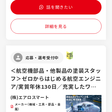
5,000円／昨年全社実績） ・役職手当 ・通勤
バランス◎ ・ 有休取得率80％以上 ・ チーム
手当（全額支給） ・残業手当（1分単位で100％
話を聞きたい
ワーク良好な職場 ・ 伏見・国際センター駅
支給）
～徒歩5分 【 入社後の流れ 】 しっかりした研
修があり、入社前に必要な知識は必要ありま
詳細を見る
せん。 ✅ステップ1 --------------- 会社の仕
組みや車の登録手続きなど、基礎知識をじっ
くり学びます。 ✅ステップ2 ---------------
専用システムでのデータ入力からスタート。
少しずつ実務に慣れていただきます。 ✅ステ
ップ3 --------------- 見積内容をもとに、車
応募・選考受付中
両発注用の書類作成など幅広い業務を担当。
※半年ほどで全体の流れを把握できるように
＜航空機部品・他製品の塗装スタッ
なります。先輩スタッフが丁寧にフォローす
るので、安心して成長できます。
フ＞ゼロからはじめる航空エンジニ
ア/実質年休130日／充実したワー
クライフバランス／通勤バスあり／
(株)エアロスマート
キレイな職場環境
メーカー（機械・工具・部品・金
属）