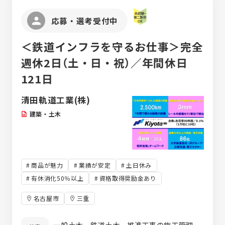
あれば、この仕様にしなければ」を考えま
す。 実際に回路設計やプログラミングをする
応募・選考受付中
部品メーカーに向けて、指示書を作って流し
ていくところまでが担当領域です。 ●車載電
＜鉄道インフラを守るお仕事＞完全
子部品搭載設計 「トヨタ自動車」の開発の企画
に合わせて、 次期型車両へ搭載するECU・セ
週休2日（土・日・祝）／年間休日
ンサ等の車載用電子部品を様々な要件を考慮
121日
して配置します。 「ここにボルトの穴をつけ
て、角度はこれくらい。振動があっても外れ
清田軌道工業(株)
ないように、強度はこれくらいで…」といっ
た細かい要件を考慮しながら、部品の配置を
建築・土木
確定させます。
商品が魅力
業績が安定
土日休み
有休消化50％以上
資格取得奨励金あり
名古屋市
三重
一般土木、鉄道土木、推進工事の施工管理、