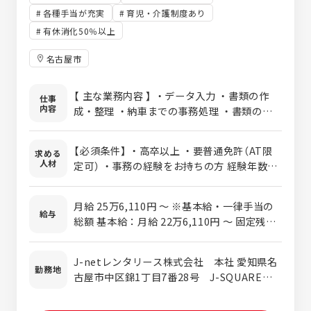
各種手当が充実
育児・介護制度あり
有休消化50％以上
名古屋市
【 主な業務内容 】 ・データ入力 ・書類の作
仕事
内容
成・整理 ・納車までの事務処理 ・書類の提
出や申請 ・書類のチェック・請求処理 ・ス
ケジュールや設備の管理 ・電話・メールでの
【必須条件】 ・高卒以上 ・要普通免許（AT限
求める
問い合わせ対応 ・業務の見直しやマニュアル
人材
定可） ・事務の経験をお持ちの方 経験年数や
作成（慣れてきたら） ・書類の回収などでの外
業種は不問です。異業種からの転職者も活躍
出 1か月単位で動く業務が多く、仕事のペー
中で、安定した基盤と成長性を兼ね備えた企
スをつかみやすい環境です。 慣れてきたら業
月給 25万6,110円 〜 ※基本給・一律手当の
業です。 【歓迎条件】 入社後は丁寧な研修と
給与
務効率化のための見直しやマニュアル作成に
総額 基本給：月給 22万6,110円 〜 固定残業
手厚いサポート体制で業務を習得。 分からな
も携わります。 ★ワンランク上の働きやすさ
代：なし 住宅手当：1ヶ月あたり5,000円 〜
いことは先輩スタッフがしっかりフォローし
でプライベートも充実！ ＼ 求人のポイント
※社宅入居者以外は全員支給 ・給与金額は年
ます。 ・事務スキルを活かしたい ・落ち着い
J-netレンタリース株式会社 本社 愛知県名
／ ・ 事務経験を活かせる ・ 異業種出身の先
齢・経験・スキル等を考慮し優遇 ・月収30万
勤務地
た環境で長く働きたい ・安定した収入を得た
古屋市中区錦1丁目7番28号 J-SQUARE丸
輩が活躍中 ・ 充実した研修＆フォロー体制
円以上も可能です 【上記とは別途支給】※各月
い 産休・育休の取得実績もあり、ライフステ
の内ビル ※伏見駅駅徒歩5分です。 ※転勤は
・ 産休・育休の取得実績あり ・ 安定基盤の
額・社内規定に準ずる ・報奨金手当（1万
ージに合わせて長く働ける環境です。
ありません
企業で働ける ・ 残業少なめ・ワークライフ