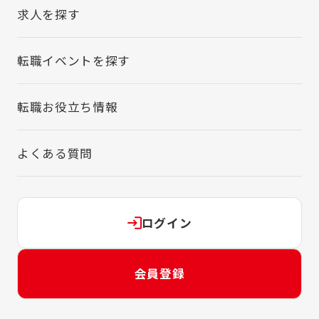
くゆくは店舗運営を学びながら、多彩なポス
求人を探す
トへ挑戦可能です。 ・店舗マネジメント：店
長➔ マネージャー（複数店舗の管理・統括） ・
スペシャリスト：イベント営業（0➔1を創る
転職イベントを探す
企画職） ➔ 法人営業（企業・官公庁への提案）
・バックオフィス：本社スタッフ（人事、教
転職お役立ち情報
育、総務などへのキャリアチェンジ）
よくある質問
ログイン
会員登録