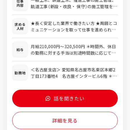
仕事
内容
軌道工事（新設・改良・ 保守）の施工管理を担
当して頂きます。 工事が円満に進むように、
お客様、工事会社とのやり取りや進捗管理、
★長く安定した業界で働きたい方 ★周囲とコ
求める
施工管理を行います。 現場作業がメインでは
人材
ミュニケーションを取って仕事を進められる
なく、現場の監督業務がメインのお仕事で
方 ★資格取得や新しい技術習得などに前向き
す。 ★鉄道関係、建設業界が初めての方でも
な方 ★仕事を通じて社会に貢献したい方
十分に活躍しています。 【軌道部門】 軌道の
月給210,000円～320,500円 ＊時間外、休日
給与
専門業者としてスタートして以来、関西の鉄
の勤務に対する手当は別途時間数に応じて支
道の補修工事から改良・新設工事や踏切の敷
給されます。 ＊深夜業手当は従事した分に応
設工事まで、幅広く実績を重ねている部門で
じて別途支給します。 ＊経験・能力により、
＜名古屋支店＞ 愛知県名古屋市名東区本郷2
す。 施工管理として、レールや枕木（まくら
優遇いたします。 【年収例】 年収例／680万円
勤務地
丁目173番地4 名古屋インタービル6階 ＊地
ぎ）の点検・メンテナンス、経年劣化してい
（40歳・経験22年） 540万円（30歳・
下鉄「本郷」駅、徒歩3分 ＜三重営業所＞ 三重
るレール・枕木の交換などの軌道工事に携わ
経験12年）
県三重郡川越町大字豊田字南台169番地 ＊近
って頂きます。 【検測部門】 ハイテクの機器
鉄「川越富洲原」駅、徒歩5分 ＊ご希望であれ
を使用し、軌道を調査・検査する専門の部門
話を聞きたい
ば、東京・大阪の勤務も可能です。
です。 レール内部にキズがないか超音波を使
い検査を行ったり、専用の検測機器を使用し
てゆがみを測定したりして、調査・点検しま
詳細を見る
す。また、レーザーを使う専用検測機器を使
用して、変位を測り保守作業計画をアシスト