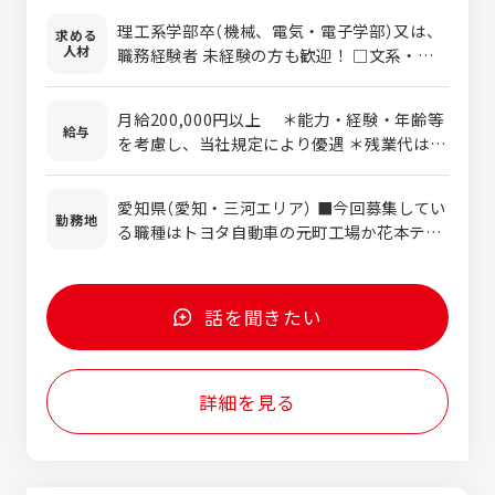
の自動車開発技術者として設計等の業務に携
理工系学部卒（機械、電気・電子学部）又は、
求める
わっていただきます。 ●車体技術部門 ・ボデ
人材
職務経験者 未経験の方も歓迎！ □文系・理
ィー系プレス金型設計 ・ボディー系プレス工
系不問、未経験OK！ （未経験の方は、キャリ
程設計 ・ボディー系プレス工程整備 ●先進
ア形成のため29歳まで：若年層の長期キャリ
技術部門 ・運転支援システム開発 ・車載電
月給200,000円以上 ＊能力・経験・年齢等
ア形成を図るため、年齢を制限した募集を行
給与
子制御ユニット開発 ・車載電子制御ユニット
を考慮し、当社規定により優遇 ＊残業代は別
なっています） □自動車に興味のある方 □自
評価 ・車両ノイズ実験評価 ●搭載技術部門
途支給となります。 固定残業代制は採用して
動車に興味がなくても、技術を覚えようとす
・車載電子部品搭載設計 ・車両機能系部品開
おりません。 ＜モデル年収（残業月16h想定）
るチャレンジ精神をお持ちの方 □コミュニケ
愛知県（愛知・三河エリア） ■今回募集してい
発 ・ワイヤーハーネス回路設計 ・ワイヤー
＞ ・年収470万円/30歳（入社8年目） ・年収
勤務地
ーションを取り連携して仕事を進めることに
る職種はトヨタ自動車の元町工場か花本テク
ハーネス経路設計 ・始動充電系部品開発 【業
620万円/40歳（入社18年目）
興味のある方 □ワークライフバランスを改善
ニカルセンターでの勤務となります。 ※将来
務例】 ● ボディー系プレス金型設計 ボンネッ
したいでもOK！ ●キャリアチェンジも歓迎
的には他のトヨタグループ会社及び関連会社
トやドア等の車のボディを生産するためのプ
します！ 金融系営業、ドラッグストア・家電
（トヨタ車体、デンソーなど）で勤務する可能
レス金型と呼ばれる設備を設計します。 「こ
話を聞きたい
量販店の販売員等、未経験入社の社員の前職
性もあります。 ※愛知県外への異動はありま
のボディのデザインであればいくつ工程が必
は様々。 エンジニアとしてのスキルも大事で
せん。 客先常駐＝派遣と思われる方も多いか
要で、こんな金型で…」など、 実際に車のボ
すが、プロジェクトをチームとして動かして
と思いますが、当社の場合は委託・請負業務
ディが製造できるところまで完結することが
いくので、 周りとのコミュニケーションを取
詳細を見る
なので、トヨタ自動車工場内にシークスのオ
ミッションです。 ● 運転支援システム開発
れる方を重視しています！
フィスがあるというイメージです。
「次の新型車やモデルチェンジではこんな機
能にしたい」というトヨタ自動車の企画を踏
まえ、 「この部品とシステムの組み合わせで