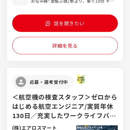
おなみ線「金城ふ頭」駅より、車で10分 ＊車
ります。 ★誰でも『できるようになった』を
通勤可（駐車場あり） ＊名鉄「金山」駅・あお
実感できる【モノづくり】の楽しさを体感しま
なみ線「稲永」駅より、通勤バスがあります
せんか？ 弊社の携わる航空産業は、自動車や
電機製品のようにライン作業や自動機械で作
話を聞きたい
る【モノづくり】ではない、ハンドツールを使
った手作業による【モノづくり】で社会に貢献
しております。 同じ製造業でも比較すると全
詳細を見る
く違う航空産業界でゼロから学び・身につけ
たことを、さらに深堀りすること。生産が長
いからこそ「深さの追求」ができ重要であり、
仕事の面白い所でもあります。 続ければ続け
るほど、上達→効率化→「超一流の職人技術」
を身につけることができます。
応募・選考受付中
＜航空機の検査スタッフ＞ゼロから
はじめる航空エンジニア/実質年休
130日／充実したワークライフバラ
ンス／通勤バスあり／キレイな職場
(株)エアロスマート