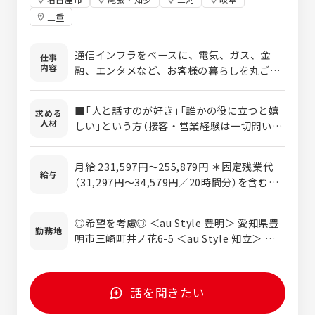
三重
通信インフラをベースに、電気、ガス、金
仕事
内容
融、エンタメなど、お客様の暮らしを丸ごと
豊かにする高度な提案を行う、1つ上のクラ
スの販売営業職です。 毎日使う“スマホ”の先
■「人と話すのが好き」「誰かの役に立つと嬉
求める
にある、お客様の“豊かな暮らし”をデザイン
人材
しい」という方（接客・営業経験は一切問いま
する。 私たちがメインで展開するのは、単な
せん！） ■正社員として「有給が取りやすい環
る携帯ショップではなく、最先端のライフデ
境」や「充実したお休み（年休最大136日）」を
ザインを提案する「au Style」です。 ▼ 「au
月給 231,597円～255,879円 ＊固定残業代
しっかり確保したい方 ■大手グループの安定
給与
Style」を扱える、私たちの圧倒的な希少価値
（31,297円～34,579円／20時間分）を含む。
した基盤で、地元（愛知・岐阜・三重）に根を
「au Style」は、KDDIの直営店と同等のハイ
超過分は別途支給 ＊試用期間最大3ヶ月（期間
張って長く働きたい方 ■スマホだけでなく、
クオリティなサービスを提供できる、選ばれ
中は月給251,254円） 新入社員応援手当：試
ライフラインの知識を身につけて「自分の市
◎希望を考慮◎ ＜au Style 豊明＞ 愛知県豊
た代理店しか運営を認められていません。
用期間（最大3ヶ月）17,000円/月、 試用期間
勤務地
場価値を高めたい」方
明市三崎町井ノ花6-5 ＜au Style 知立＞ 愛知
KDDIから直接出資を受ける一次代理店であ
終了後（3ヶ月）8,500円/月の支給（試用期間終
県知立市新池3丁目19-1 ＜au Style ららぽー
り、他代理店の見本となる実績を持つ当社だ
了後から成果給が支給対象） ＊経験、能力を
と安城＞ 愛知県安城市大東町9-30ららぽ
からこそ任されている、業界内でも希少価値
考慮のうえ決定します。
ーと安城3F ＜au Style イオンスタイル岡崎
の高いプレミアムなブランド店舗です。 ▼ 主
話を聞きたい
＞ 愛知県岡崎市戸崎町字ばら山1-1イオン岡
な業務内容 ご来店されたお客様への接客・受