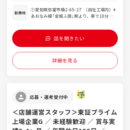
後、配属先でのOJTにより業務を習得してい
未経験初月月収／245,000円 ③例／30歳未経
①愛知県弥富市楠2-65-27 （自社工場内） ＊
きます。 ●入社研修での適性や本人の希望、
験初月月収／245,000円→試用期間の後
勤務地
あおなみ線「金城ふ頭」駅より、車で10分 ＊
業務状況により配属先が決まります。 ★誰で
338,000円（月日数31日の場合）
車通勤可（駐車場あり） ＊名鉄「金山」駅・お
も『できるようになった』を実感できる【モノ
あなみ線「稲永」駅より、通勤バスがあります
づくり】の楽しさを体感しませんか？ 弊社の
②西春日井郡豊山町（小牧南工場内自社請負
携わる航空産業は、自動車や電機製品のよう
話を聞きたい
エリア） ＊車通勤可（駐車場あり） ＊名古屋
にライン作業や自動機械で作る【モノづくり】
駅・金山駅より、通勤バスがあります ③栃木
ではない、ハンドツールを使った手作業によ
県宇都宮市陽南1丁目1-11（㈱SUBARU航空
る【モノづくり】で社会に貢献しております。
詳細を見る
宇宙カンパニー内自社請負エリア） ＊その
同じ製造業でも比較すると全く違う航空産業
他、地域での勤務もあり
界でゼロから学び・身につけたことを、さら
に深堀りすること。生産が長いからこそ「深
さの追求」ができ重要であり、仕事の面白い
所でもあります。 続ければ続けるほど、上達
→効率化→「超一流の職人技術」を身につける
応募・選考受付中
ことができます。
＜店舗運営スタッフ＞東証プライム
上場企業G ／ 未経験歓迎 ／ 賞与実