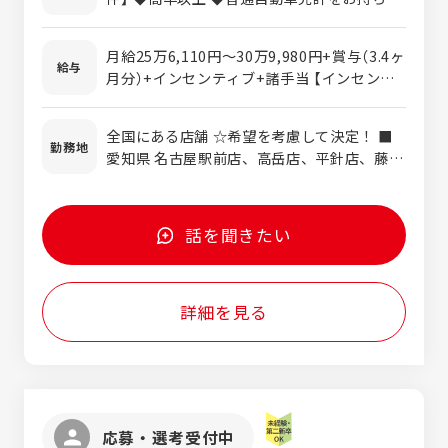
す。 未経験からスタートした社員も多数活躍
方（AT限定OK） 【歓迎条件】 ◆業界・職種未
中！ 先輩がしっかりサポートするので、車の
経験の方歓迎 ◆接客業やサービス業などの経
知識がなくても安心してスタートできます。
月給25万6,110円～30万9,980円+賞与（3.4ヶ
験を活かしたい方 ◆ポストやチャンスの多い
給与
【具体的には】 ≪お客様対応≫ ・電話・Web
月分）+インセンティブ+諸手当 【インセンテ
会社で働きたい方
からの予約受付 ・お問い合わせ対応 ・ご来
ィブ・諸手当を合わせた月収例】 31万円～37
店されたお客様への接客 ・レンタカー貸出・
万7,000円 ※例…月給＋残業代（月平均20時
全国にある店舗 ☆希望を考慮して決定！ ■
返却手続き ・車両や利用方法のご説明 ≪事
間・残業代4万円程度）＋インセンティブ（店
勤務地
愛知県 名古屋駅前店、高岳店、平針店、藤が
務業務≫ ・予約情報のデータ入力 ・システ
舗で目標達成した場合／1万5,000円程度）＋
丘駅前店、勝川駅南口店、一宮店、蟹江店、
ムへの登録作業 ・書類作成や各種事務処理
営業部手当（月5,000円以上） ※月給は年齢・
名古屋南店、尾張旭店、岡崎駅前店、東刈谷
≪店舗運営サポート≫ ・洗車や車両回送の手
経験を考慮し、決定します。 ※みなし残業な
店、豊田美里店、豊橋店、半田青山店、岩倉
配 ・アルバイトスタッフへの業務指示 ・ス
し。残業代は1分単位で全額支給します。 ※
話を聞きたい
配車センター、小牧店、西尾店、名古屋イン
タッフの育成・サポート ≪法人顧客フォロー
月給には、一律支給の職種手当2万5,000円・
ター店、名古屋西バン・トラックセンター ■
≫ 以下のような既存のお取引先を訪問し、信
住宅手当5,000円を含みます。 【年収例】 ・
岐阜県 岐阜店、岐阜駅前店、大垣店、多治見
頼関係づくりを行います。 ※個人のノルマは
450万円（25歳・入社2年目・一般クラス） ・
詳細を見る
インター店、関店、中津川駅前店、岐阜羽島
ありません。 ・カーディーラー ・自動車修
540万円（29歳・入社4年目・副店長クラス）
駅前店、イオンタウン各務原鵜沼店、可児店
理工場 ・保険会社 ＼お仕事のポイント／ ・
・620万円（33歳・入社6年目・店長クラス）
■三重県 松阪店、イオンタウン四日市泊店、
未経験から上場企業グループで働ける ・ 受
鈴鹿店、伊勢小俣店、伊勢宇治山田駅前店、
付・事務・接客・法人対応など幅広いスキル
桑名店 その他、東京都、埼玉県、長野県、静
が身につく ・ 既存顧客中心なので営業未経
岡県、石川県の勤務地もございます！
験でも安心 ・ 店舗づくりやキャンペーン企
応募・選考受付中
画にも携われる ・ 将来的には店長やマネー