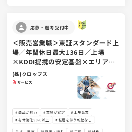
します。 【土木部門】 軌道下のライフライン
を敷設する推進工事、高架橋、橋脚、トンネ
ルの剥落工事、耐震補強工事を中心に、一般
土木工事、下水道工事、鉄道土木工事の施工
応募・選考受付中
管理を行います。今後は鉄道構造補修・改良
から構造物耐震補強・シールド工事などの実
＜販売営業職＞東証スタンダード上
績を広げています。 【販売部門】 清田軌道工
業が開発した、特許取得のオリジナル踏切商
場／年間休日最大136日／上場
材の販売を行います。踏切現場の調査から、
×KDDI提携の安定基盤×エリア最
図面の発注、商品の納品、現場の施工にも立
ち会います。 幅広いエリアを駆け回り、ご要
大規模／未経験歓迎！
(株)クロップス
望のヒアリング、それに対する最良の提案、
アフターサービスが主な業務です。
サービス
商品が魅力
業績が安定
上場企業
有休消化50％以上
転居を伴う転勤なし
名古屋市
尾張・知多
三河
岐阜