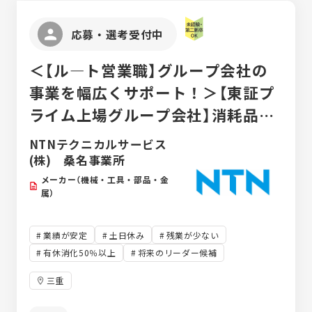
繕に関して覚えていきます。
応募・選考受付中
＜【ル―ト営業職】グループ会社の
事業を幅広くサポート！＞【東証プ
ライム上場グループ会社】消耗品の
手配から、最新ロボットの情報提供
NTNテクニカルサービス
まで……NTNグループのものづくり
(株) 桑名事業所
を支える会社！
メーカー（機械・工具・部品・金
属）
業績が安定
土日休み
残業が少ない
有休消化50％以上
将来のリーダー候補
三重