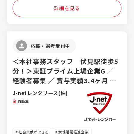
と思いますが、当社の場合は委託・請負業務
●運転支援システム開発 「次の新型車やモデ
視しています！
詳細を見る
なので、トヨタ自動車工場内にシークスのオ
ルチェンジではこんな機能にしたい」という
フィスがあるというイメージです。
トヨタ自動車の企画を踏まえ、 「この部品と
システムの組み合わせであれば、この仕様に
しなければ」を考えます。 実際に回路設計や
プログラミングをする部品メーカーに向け
て、指示書を作って流していくところまでが
応募・選考受付中
担当領域です。 ●車載電子部品搭載設計 「ト
ヨタ自動車」の開発の企画に合わせて、 次期
＜本社事務スタッフ 伏見駅徒歩5
型車両へ搭載するECU・センサ等の車載用電
子部品を様々な要件を考慮して配置します。
分！＞東証プライム上場企業G ／
「ここにボルトの穴をつけて、角度はこれく
経験者募集 ／ 賞与実績3.4ヶ月 ／
らい。振動があっても外れないように、強度
はこれくらいで…」といった細かい要件を考
年間休日120日 ／ 月収30万円以上
J-netレンタリース(株)
慮しながら、部品の配置を確定させます。
も可 ／ 平均年齢33歳
自動車
社会貢献ができる
女性活躍推進企業