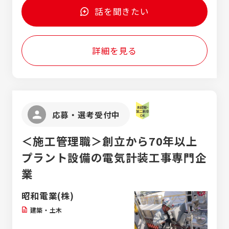
ションが得意 ●ITに抵抗を感じない ●
会話力どちらも活かすことができます。 ●航
話を聞きたい
航空機が好き／興味がある ＜特に航空機プ
空機プロダクトサポート（英語使用） ・航空
ロダクトサポート（英語使用）は＞ ●読み書
関連の国内メーカー様が海外パートナーと行
き会話それぞれに英語スキルを活用したい
う技術的な会議の通訳サポートや、 技術
●通訳に興味がある ●コミュニケーション
詳細を見る
資料の作成を行います。 ・整備士のニーズ
が得意 ●航空機が好き／興味がある
を聞取り、整備用ドキュメントを作成しま
す。 ★会話や読解などの英語スキルを幅広
く活かせます。 【研修内容】 業界の基礎知
識を学ぶ座学研修から入り、OJTで専門知
識、専門技術を学べる環境があります。
応募・選考受付中
＜施工管理職＞創立から70年以上
プラント設備の電気計装工事専門企
業
昭和電業(株)
建築・土木