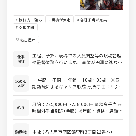
技術力に強み
業績が安定
各種手当が充実
文理不問
名古屋市
工程、予算、現場での人員調整等の現場管理
仕事
内容
や監督業務を行います。 事業が円滑に進むよ
う事業全体に関わる業務を行う仕事です。
・ 学歴： 不問 ・ 年齢： 18歳～35歳 ※長
求める
人材
期勤続によるキャリア形成（例外事由：3号の
イ） ・ 資格： 不問 ・ 経験： 不問 ・ 普通
自動車免許：AT限定可 〈あると活かせる資
月給：225,000円～258,000円 ※精金手当 ※
格・経験〉 ・ 第一種電気工事士 ・1級電気工
給与
時間外手当別途（全額） ※年齢・資格・経験・
事施工管理技士 ≪未経験・無資格の方の応募
能力を優遇・考慮し決定します。
も歓迎≫ 現在資格をお持ちでない方は、入社
後に取得が可能です。 中部地域の大手企業で
本社 （名古屋市南区鶴里町3丁目22番地）
勤務地
ある株式会社トーエネックが行なっている講