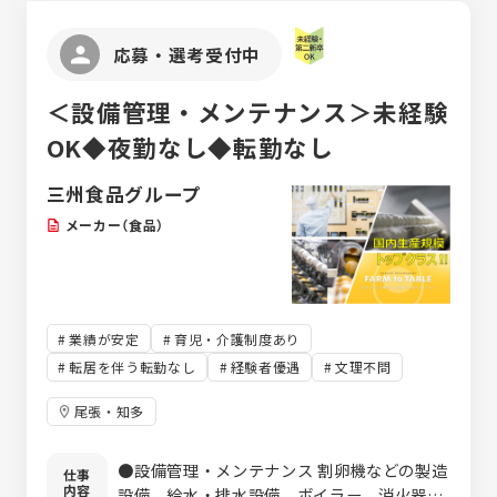
応募・選考受付中
＜設備管理・メンテナンス＞未経験
OK◆夜勤なし◆転勤なし
三州食品グループ
メーカー（食品）
業績が安定
育児・介護制度あり
転居を伴う転勤なし
経験者優遇
文理不問
尾張・知多
●設備管理・メンテナンス 割卵機などの製造
仕事
内容
設備、給水・排水設備、ボイラー、消火器な