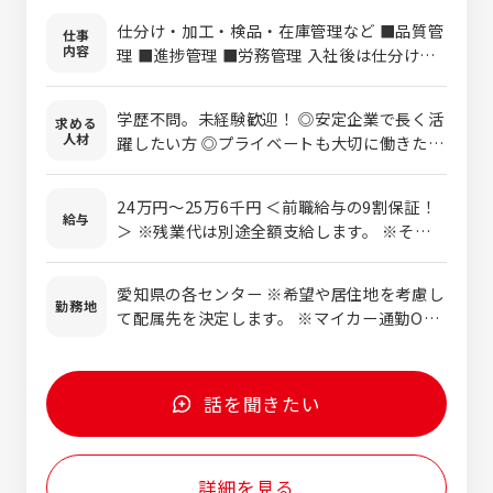
仕分け・加工・検品・在庫管理など ■品質管
仕事
内容
理 ■進捗管理 ■労務管理 入社後は仕分け、
在庫管理などの基礎を学んでいただき、 慣れ
てきたら品質管理や進捗管理をお任せしま
学歴不問。未経験歓迎！ ◎安定企業で長く活
求める
す！ ※経験者の方は「フロアマネージャー候
人材
躍したい方 ◎プライベートも大切に働きたい
補」として採用いたします。 またシステム化
方 ■普通自動車運転免許をお持ちの方（AT限
などにより業務効率アップ。おかげで残業も
定OK） ＜こんな方は特に歓迎です！＞ ・人
月9時間程度です！
24万円～25万6千円 ＜前職給与の9割保証！
と話すのが好きな方 ・未経験からキャリアを
給与
＞ ※残業代は別途全額支給します。 ※その他
築きたい方 ・仕事もプライベートも、どちら
別途手当支給します。 ※経験・能力を考慮し
も大切にしたい方 ・安定収入を得ながら、自
て決定します。 【年収例】 年収800万円（40
分の時間もきちんと確保したい方 ・頑張りを
愛知県の各センター ※希望や居住地を考慮し
歳） 年収550万円（30歳） 年収430万円（26歳）
勤務地
しっかり評価されたい方 ・腰を据えて、長く
て配属先を決定します。 ※マイカー通勤OK
安心して働きたい方 ・チームワークを大切に
「精肉・鮮魚加工センター」 ■愛知県 一宮
できる方 ＜未経験でも大丈夫＞ 先輩社員の
市、豊田市 「青果加工センター」 ■愛知県 あ
ほとんどが未経験からスタートしています。
ま市、豊田市 「惣菜センター」 ■愛知県 一宮
話を聞きたい
難しい仕事はありません！研修も豊富なため
市
どなたでも安心して始めていただけます！ 先
輩たちの前職は、銀行員や警察官、旅行代理
店などさまざま。 平均勤続年数は13年！
詳細を見る