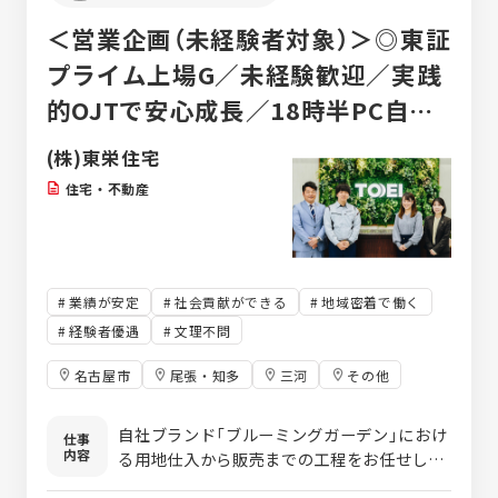
＜営業企画（未経験者対象）＞◎東証
プライム上場G／未経験歓迎／実践
的OJTで安心成長／18時半PC自動
シャットダウン／完全週休2日／用
(株)東栄住宅
地仕入から企画まで
住宅・不動産
業績が安定
社会貢献ができる
地域密着で働く
経験者優遇
文理不問
名古屋市
尾張・知多
三河
その他
自社ブランド「ブルーミングガーデン」におけ
仕事
内容
る用地仕入から販売までの工程をお任せしま
す。 土地の仕入だけでなく、企画・プロデュ