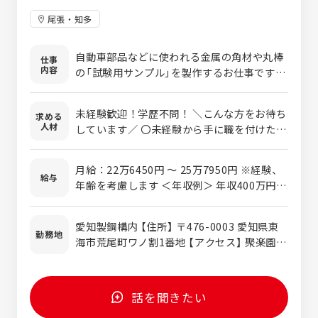
尾張・知多
自動車部品などに使われる金属の角材や丸棒
仕事
内容
の「試験用サンプル」を製作するお仕事です。
材料の運搬にクレーンやフォークリフトを使
用しますが、必要な資格については入社後に
未経験歓迎！学歴不問！ ＼こんな方をお待ち
求める
会社費用負担で取得いただけます。 ＜具体的
人材
しています／ 〇未経験から手に職を付けたい
には…＞ ・金属の角材や丸棒のカット（機械
方 〇資格を取得して長く働きたい方 〇フォ
使用） ・専用設備によるその他加工 ＜作業の
ロー体制が整っている環境を探している方 〇
流れ例＞ 角材・丸棒の搬入→切断→出荷 ＜
月給：22万6450円 〜 25万7950円 ※経験、
転勤なく長く地元で働きたい方
給与
担当した製品は…＞ 検査を合格した角材や丸
年齢を考慮します ＜年収例＞ 年収400万円以
棒は自動車部品などの重要な製品となり、私
上／入社3年 (月給24万円+各種手当+残業代
たちを取り巻く生活を支えます。 ＜入社後の
+賞与)
愛知製鋼構内 【住所】 〒476-0003 愛知県東
流れ…＞ ・20名程の職場で適性を見て配置
勤務地
海市荒尾町ワノ割1番地 【アクセス】 聚楽園駅
を決定！ ・安全等の基礎知識や基本を学ぶ
より徒歩で７分／車通勤OK
・その後、OJT中心に教育がスタート！ ※愛
豊商事株式会社での採用となります
話を聞きたい