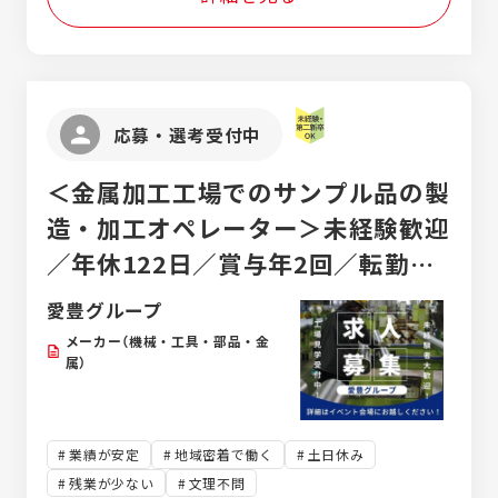
応募・選考受付中
＜金属加工工場でのサンプル品の製
造・加工オペレーター＞未経験歓迎
／年休122日／賞与年2回／転勤な
し／工場見学可能／創業80年以上
愛豊グループ
の老舗企業
メーカー（機械・工具・部品・金
属）
業績が安定
地域密着で働く
土日休み
残業が少ない
文理不問