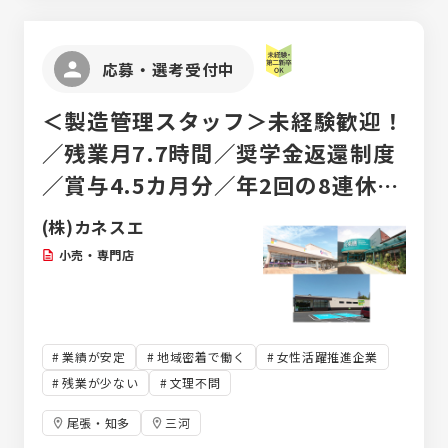
応募・選考受付中
＜製造管理スタッフ＞未経験歓迎！
／残業月7.7時間／奨学金返還制度
／賞与4.5カ月分／年2回の8連休あ
り／東海地域密着のスーパー
(株)カネスエ
小売・専門店
業績が安定
地域密着で働く
女性活躍推進企業
残業が少ない
文理不問
尾張・知多
三河