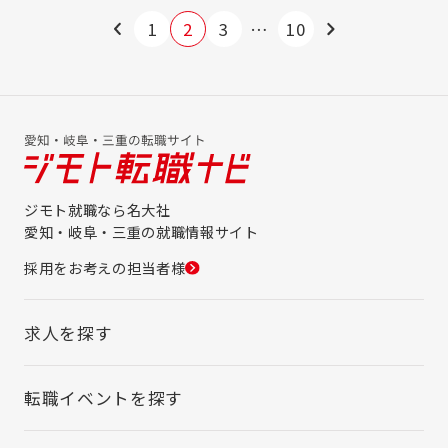
ばかり。お手製の営業マニュアルを用意した
り、商談の進め方を細かくフォローしたり
1
2
3
…
10
と、時には厳しくも愛情のある実践的なOJT
であなたの成長を後押しします。
ジモト就職なら名大社
愛知・岐阜・三重の就職情報サイト
採用をお考えの担当者様
求人を探す
転職イベントを探す