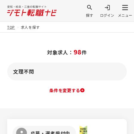
TOP
求人を探す
98
対象求人：
件
文理不問
条件を変更する
応募・選考受付中