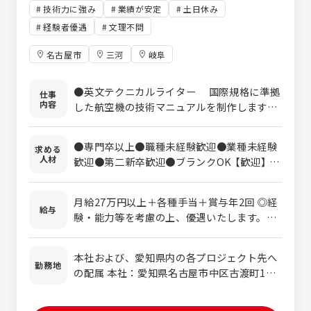
技術力に強み
業績が安定
土日休み
経験者優遇
文理不問
名古屋市
三河
岐阜
●英文テクニカルライター 国際規格に準拠
仕事
内容
した航空機の技術マニュアルを制作します。
航空機や、航空機に搭載されている機材を
整備するためのマニュアルです。 英文によ
●専門卒以上●職種未経験歓迎●業種未経験
求める
る原稿作成からマークアップ言語（XML等）に
人材
歓迎●第二新卒歓迎●ブランクOK 【歓迎】
よる編集を行います。 ★英文ライティング
●意欲的にチャレンジできる方 ●傾聴力を
が得意だったり、航空機に興味がある方にお
大事にしている方 ●異なる意見も受け止め
すすめ！ ＊国際規格やマークアップ言語の
月給27万円以上＋各種手当＋賞与年2回 ◎経
られる方 ●目標にむかってチームワークを
給与
知識、航空機知識が身に付きます。 ●サポー
験・能力等を考慮の上、優遇いたします。ぜ
大切にして進んでいける方 ●新しい知識を
トエンジニア 自動車や航空機の開発や、製
ひ面接にてアピールください！ ※月給には、
得るのが楽しい方 ＜特に英文テクニカルラ
造・整備工程のマネジメントを最適化するシ
残業代（月3万円／20時間分）を含みます。超
イターは＞ ●英語ライティングが得意
本社および、愛知県内の各プロジェクト先へ
ステムを海外から調達し、 販売と導入支援
過分は別途支給し、残業時間により変動しま
勤務地
●航空機が好き／興味がある ＜特にサポー
の配属 本社：愛知県名古屋市中区古渡町15-
を行う仕事です。 海外のソフトウェアベン
す。 ※試用期間（3ヶ月間）の給与は時給1600
トエンジニアは＞ ●読み書き会話それぞれ
20 金山駅より徒歩7分 小牧、大江、岡崎
ダー、システムベンダーとの交渉や契約を英
円以上となります。 年収例 436万円／30歳・
に英語スキルを活用したい ●コミュニケー
語を使って行います。 ★英語での文章力と
入社1年（未経験）