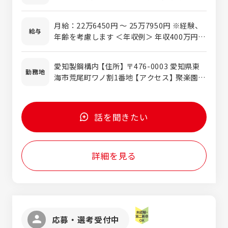
定、荷札を発行し取付け ②結束作業 …結束
方 〇資格を取得して長く働きたい方 〇フォ
指示に基づき結束 ③矯正作業（適性を見てお
ロー体制が整っている環境を探している方 〇
任せします） …金属の丸棒に曲がりがある場
月給：22万6450円 〜 25万7950円 ※経験、
転勤なく長く地元で働きたい方
給与
合、専用の矯正機で真っすぐにします ＜担当
年齢を考慮します ＜年収例＞ 年収400万円以
した製品は…＞ 自動車のエンジン部品や足回
上／入社3年 (月給24万円+各種手当+残業代
りの部材といった重要部品として、世の中に
+賞与)
愛知製鋼構内 【住所】 〒476-0003 愛知県東
役立っています。 ＼ この求人のPoint! ／ 体
勤務地
海市荒尾町ワノ割1番地 【アクセス】 聚楽園駅
を動かしコツコツとお仕事をするのが好きな
より徒歩で７分／車通勤OK
方にピッタリです！ ＜入社後の流れ…＞ ・
安全等の基礎知識や基本を学ぶ ・その後、
OJT中心に教育がスタート！ ・20名程の職場
話を聞きたい
で適性を見て配置を決定！ ※愛豊商事株式会
社での採用となります
詳細を見る
応募・選考受付中