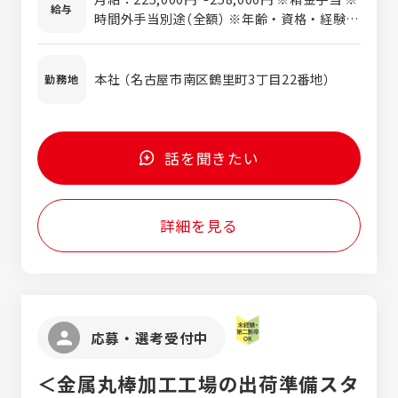
格・経験〉 ・ 第二種電気工事士 ※ 電気工事
給与
時間外手当別途（全額） ※年齢・資格・経験・
の資格・経験を活かして働いていける環境で
能力を優遇・考慮し決定します。
す。 ≪未経験・無資格の方の応募も歓迎≫ 現
在資格をお持ちでない方は、入社後に取得が
本社 （名古屋市南区鶴里町3丁目22番地）
勤務地
可能です。 中部地域の大手企業である株式会
社トーエネックが行なっている講習会に 参加
することが出来るので、資格を取得する為に
しっかりと基礎・基本を学ぶことが出来ます
話を聞きたい
よ！ (実際に入社後に資格を取得した社員も
活躍しています。)
詳細を見る
応募・選考受付中
＜金属丸棒加工工場の出荷準備スタ