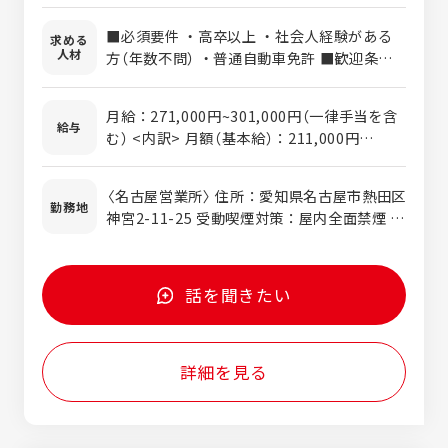
品・理化学機器などを販売します。 ・既存の
■必須要件 ・高卒以上 ・社会人経験がある
求める
お客様への定期訪問を行い、商材や手法を提
人材
方（年数不問） ・普通自動車免許 ■歓迎条件
案します。 ∟お客様に、コスト削減や工数
・営業経験（業界経験不問）をお持ちの方
削減の提案などを行って頂きます。 ・専門的
な説明が必要な場合は、化学品のメーカー担
月給：271,000円~301,000円（一律手当を含
給与
当者に同行してもらいます。 ∟お客様の問
む） <内訳> 月額（基本給）：211,000円
題を解決する為、専門性の高い商品も取り扱
~241,000円 固定残業手当／月：60,000円
います。 ■入社後の流れ ・入社後は、1人立
(40時間分) ※超過した時間外労働の残業手当
〈名古屋営業所〉 住所：愛知県名古屋市熱田区
ちしたいと本人が宣言するまで、先輩に同行
は追加支給 <予定年収> 330万円～400万円
勤務地
神宮2-11-25 受動喫煙対策：屋内全面禁煙 転
してもらいます。 ∟お客様との接し方な
※短期雇用契約 最初の2ヶ月（期間中は日給
勤：有（豊田営業所のみ） 〈豊田営業所〉 住
ど、先輩社員が丁寧に教えていきます。 ■配
10,000円）
所：愛知県豊田市高岡本町南24 受動喫煙対
属先の編成 ・営業はチーム制となっており、
策：屋内全面禁煙 転勤：有（名古屋営業所の
1チーム5名までとなっています。 ∟文系出
話を聞きたい
み） 〈四日市営業所〉 住所：三重県四日市市川
身の社員が中心となって活躍しています。
尻町719 受動喫煙対策：屋内全面禁煙 転勤：
無 ※勤務先は希望を考慮します
詳細を見る