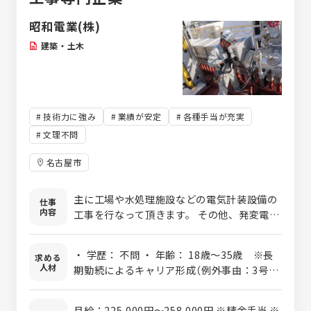
昭和電業(株)
建築・土木
技術力に強み
業績が安定
各種手当が充実
文理不問
名古屋市
主に工場や水処理施設などの電気計装設備の
仕事
内容
工事を行なって頂きます。 その他、発変電所
や工場などの屋内外電灯電力工事なども行な
っています。
・ 学歴： 不問 ・ 年齢： 18歳〜35歳 ※長
求める
人材
期勤続によるキャリア形成（例外事由：3号の
イ） ・ 資格： 不問 ・ 経験： 不問 ・ 普通
自動車免許：AT限定可 〈あると活かせる資
月給：225,000円～258,000円 ※精金手当 ※