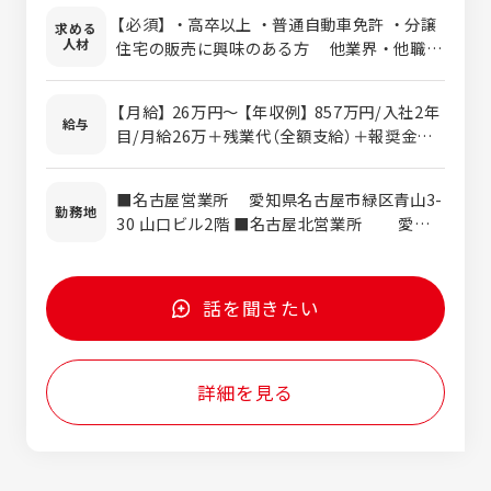
ースまでトータルに携わるため、 不動産のプ
【必須】 ・高卒以上 ・普通自動車免許 ・分譲
求める
ロフェッショナルへ成長できる環境です。
人材
住宅の販売に興味のある方 他業界・他職種
【主な業務内容】 ・お問い合わせのあったお客
から活躍している社員が沢山います。 前職
様へ、物件のご案内・ローン・契約等の対応
までのご経験を是非当社で活かしてくださ
・分譲住宅の用地仕入、情報収集 ・物件の企
【月給】 26万円〜 【年収例】 857万円/入社2年
い。 やる気のある方、大歓迎です！ 【歓
給与
画、プランニング ・契約及び決済業務 ・不
目/月給26万＋残業代（全額支給）＋報奨金＋
迎】 ・宅地建物取引士の資格をお持ちの方 ・
動産販売業者対応 等 （変更の範囲）ご本人の
賞与＋資格手当 927万円/入社3年目主任/月
戸建仕入経験者
適性により当社業務全般に変更の可能性があ
給33万＋残業代（全額支給）＋報奨金＋賞与＋
■名古屋営業所 愛知県名古屋市緑区青山3-
ります。 【試用期間】 有り（3か月） 【やりが
資格手当＋役職手当 961万円/入社4年目主
勤務地
30 山口ビル2階 ■名古屋北営業所 愛知
い】 お客様のニーズに寄り添い、高品質でお
任/月給34万＋残業代（全額支給）＋報奨金＋
県名古屋市守山区小幡南3-21-10 ■岡崎営業
求めやすい価格の住まいをご提案できるの
賞与＋資格手当＋役職手当 ～キャリアアップ
所 愛知県岡崎市羽根西1-7-9 ■豊田営業所
が、この仕事の大きな魅力です。国の「長期
～ 一般職⇒主任⇒課長⇒店長⇒ブロック長と
愛知県豊田市大林町10-2-11 ■一宮営業所
優良住宅」認定基準をクリアした品質だから
いったキャリアアップの道があります！
話を聞きたい
愛知県一宮市中島通1-19-1 ■浜松営業所
こそ、自信を持ってお勧めできます。また、
静岡県浜松市中区高林1-12-15 ■三島営業
現場で培った知識や経験を活かし、将来的に
所 静岡県三島市大宮町1-3-15 [変更の範
は「仕入企画職」へキャリアアップすることも
詳細を見る
囲] 当社拠点全般、会社の定める場所（海外、
可能。お客様の生の声を次の商品づくりへ反
在宅勤務を行う場所を含む）
映させる、さらに上のステージを目指せる環
境です。 【サポート体制】 各チームは4～8名
ほどの少人数制で、面倒見の良い先輩や所長