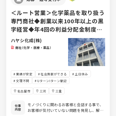
＜ルート営業＞化学薬品を取り扱う
専門商社◆創業以来100年以上の黒
字経営◆年4回の利益分配金制度で
仕事を評価してもらえるチャンスが
ハヤシ化成(株)
多い！
商社（化学・医療・薬品）
業績が安定
社会貢献ができる
土日休み
文理不問
UターンIターン歓迎
名古屋市
三河
三重
モノづくりに関わるお客様と会話する事で、
仕事
内容
お客様が気付いていない問題を発見し、解決
のお手伝いをする為に、試薬・化学工業薬