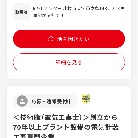
商品開発の社員の方が考えるため、業務の幅
手当については別途支給となります。
R＆Dセンター 小牧市大字西之島1432-2 ＊車
が広いです。 自身の開発したものが店頭に並
勤務地
通勤が便利です
んでいるのを見たときや、ヒット商品の原材
料として使われているという点に、やりがい
を感じることができます。 ■販売先：コンビ
ニ（セブンイレブン、ローソン、ファミリーマ
話を聞きたい
ートなど）、大手パンメーカー（敷島パン、ヤ
マザキなど）、製菓メーカー（明治、ロッテな
ど）、アイスメーカー（森永、ロッテなど） ※
詳細を見る
三州食品株式会社での採用となります。
応募・選考受付中
＜技術職（電気工事士）＞創立から
70年以上プラント設備の電気計装
工事専門企業