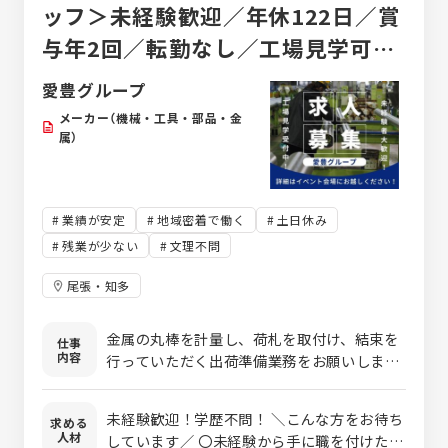
ッフ＞未経験歓迎／年休122日／賞
与年2回／転勤なし／工場見学可能
／創業80年以上の老舗企業
愛豊グループ
メーカー（機械・工具・部品・金
属）
業績が安定
地域密着で働く
土日休み
残業が少ない
文理不問
尾張・知多
金属の丸棒を計量し、荷札を取付け、結束を
仕事
内容
行っていただく出荷準備業務をお願いしま
す。 また、適正をみて矯正作業もお願いしま
す。 ＜具体的には…＞ ①質量測定 …品質の
未経験歓迎！学歴不問！ ＼こんな方をお待ち
求める
基準をクリアした鋼材の質量を秤量機で測
人材
しています／ 〇未経験から手に職を付けたい