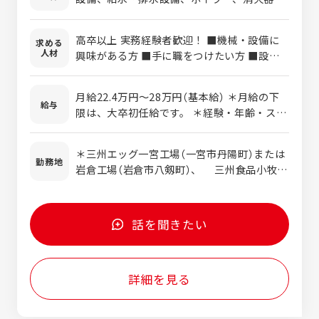
どの工場設備の定期点検・メンテナンス・設
備改良等 食品工場内における各種機械・設備
高卒以上 実務経験者歓迎！ ■機械・設備に
求める
の保全業務・シーケンス制御業務 ―― ■定期点
人材
興味がある方 ■手に職をつけたい方 ■設備
検 ■細かな部品交換 ■故障時の対応 ■設備
管理の経験がある方 ■電気工事の経験がある
回線 ■見積作成＆発注業務 ※三州食品株式
方 ■機械メンテナンスの経験がある方
会社・三州エッグ株式会社での採用となりま
月給22.4万円～28万円（基本給） ＊月給の下
給与
す。
限は、大卒初任給です。 ＊経験・年齢・スキ
ルを考慮の上、当社規定により決定します。
＊時間外手当については別途支給となりま
＊三州エッグ一宮工場（一宮市丹陽町）または
す。
勤務地
岩倉工場（岩倉市八剱町）、 三州食品小牧工
場（小牧市大草） ＊車通勤が便利です
話を聞きたい
詳細を見る