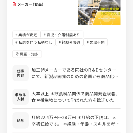
メーカー（食品）
業績が安定
育児・介護制度あり
転居を伴う転勤なし
経験者優遇
文理不問
尾張・知多
加工卵メーカーである同社のR＆Dセンター
仕事
内容
にて、新製品開発のための企画から商品化ま
でを行い、新たな商品を開発して頂きます。
また、営業とともに顧客先へお伺いし、顧客
大卒以上 ＊飲食料品関係で商品開発経験者、
求める
へのプレゼン業務もございます。 ■加工卵の
人材
食や微生物について学ばれた方を歓迎いたし
種類：液卵、卵黄、卵白、ゆで卵、半熟卵な
ます！
ど 卵黄という商品を一つとっても、成分や色
味等、顧客からご要望を頂きます。 ご要望に
月給22.4万円～28万円 ＊月給の下限は、大
給与
沿うために、養鶏場にお伺いし、餌から変え
卒初任給です。 ＊経験・年齢・スキルを考慮
る必要性がある場合もあります。 生産方法も
の上、当社規定により決定します。 ＊時間外