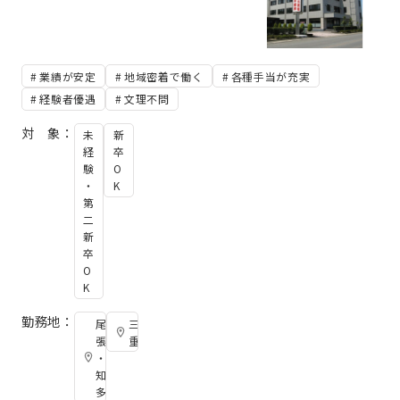
業績が安定
地域密着で働く
各種手当が充実
経験者優遇
文理不問
対 象：
未
新
経
卒
験
O
・
K
第
二
新
卒
O
K
勤務地：
尾
三
張
重
・
知
多