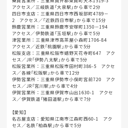
桑員営業所：三重県員弁郡東員町大木1519-3
アクセス／三岐鉄道「大泉駅」から車で2分
四日市支店：三重県四日市市西坂部町4789－
2 アクセス／「近鉄四日市駅」から車で15分
鈴鹿営業所：三重県鈴鹿市安塚町1350－194
アクセス／伊勢鉄道「玉垣駅」から車で5分
津営業所：三重県津市高茶屋小森町1706-84
アクセス／近鉄「桃園駅」から車で5分
松阪支店：三重県松阪市嬉野天花寺町647 アク
セス／JR「伊勢八太駅」から車で5分
松阪営業所：三重県松阪市田村町386-5 アクセ
ス／各線「松阪駅」から車で12分
伊勢営業所：三重県伊勢市小俣町宮前720 アク
セス／JR「宮川駅」から車で4分
伊賀営業所：三重県伊賀市山出1630-1 アクセ
ス／伊賀鉄道「猪田道駅」から車で7分
【愛知】
名古屋支店：愛知県江南市江森町西60-1 アク
セス／名鉄「柏森駅」から車で5分