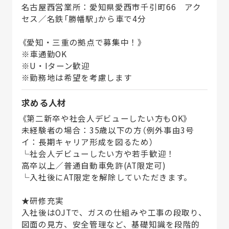
名古屋西営業所：愛知県愛西市千引町66 アク
セス／名鉄「勝幡駅」から車で4分
《愛知・三重の拠点で募集中！》
※車通勤OK
※U・Iターン歓迎
※勤務地は希望を考慮します
求める人材
《第二新卒や社会人デビューしたい方もOK》
未経験者の場合：35歳以下の方（例外事由3号
イ：長期キャリア形成を図るため）
└社会人デビューしたい方や若手歓迎！
高卒以上／普通自動車免許(AT限定可)
└入社後にAT限定を解除していただきます。
★研修充実
入社後はOJTで、ガスの仕組みや工事の段取り、
図面の見方、安全管理など、基礎知識を段階的