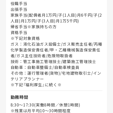
役職手当
出張手当
家族手当(配偶者月1万円/子(1人目)月6千円/子(2
人目)月1万円/子(3人目)月1万5千円)
帰省手当※家族持ちの方
資格手当
※下記対象資格
ガス：液化石油ガス設備士/ガス販売主任者/丙種
化学製造保安責任者/甲・乙種機械製造保安責任
者/ガス主任技術者/危険物取扱者
技術：管工事施工管理技士/建築施工管理技士
自動車：自動車整備士/自動車検査員
その他：運行管理者(貨物)/宅地建物取引士/イン
テリアプランナー
※下記『福利厚生』に続く※
勤務時間
8:30～17:30(実働8時間／休憩1時間)
※残業は月平均10～30時間程度