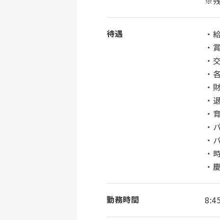
※
待遇
・給
・賞
・交
・
・
・退
・
・
・
・
・
勤務時間
8: