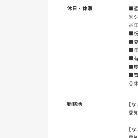
休日・休暇
■週
※
※年
■
■
■
■
■
■
◎
勤務地
【な
愛知
【な
愛知