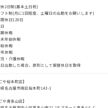
休2日制(基本土日祝)
シフト制(月に1回程度、土曜日の出勤をお願いします)
間休日120日
祝日
夏期休暇
年末年始休暇
有給休暇
慶弔休暇
育児・介護休暇
休日出勤した場合、原則として振替休日を取得
ごや桜本町店】
県名古屋市南区桜本町143-1
ごや喜多山店】
県名古屋市守山区喜多山南21-18 アモール喜多山1-C