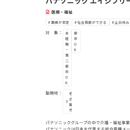
パナソニック エイジフリー
医療・福祉
業績が安定
社会貢献ができる
土日休み
対 象：
未
新
経
卒
験
O
・
K
第
二
新
卒
O
K
勤務地：
名
古
屋
市
パナソニックグループの中で介護・福祉事
パナソニックは日本を代表する総合電機メ