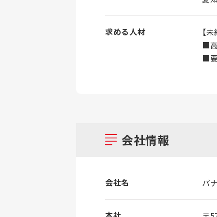
求める人材
【未
■
■要
会社情報
会社名
パナ
本社
〒57