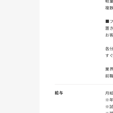
軽
複
■
置
お
各
す
業
前
給与
月給
※
※試