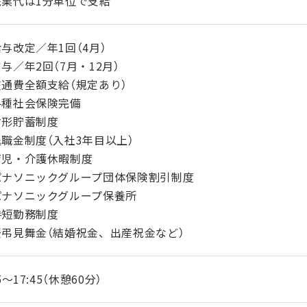
残業代は1分単位で支給
与改定／年1回（4月）
与／年2回（7月・12月）
通費全額支給（規定あり）
各種社会保険完備
財形貯蓄制度
職金制度（入社3年目以上）
育児・介護休暇制度
パナソニックグループ団体保険割引制度
パナソニックグループ保養所
時短勤務制度
慶弔見舞金（結婚祝金、出産祝金など）
45～17:45（休憩60分）