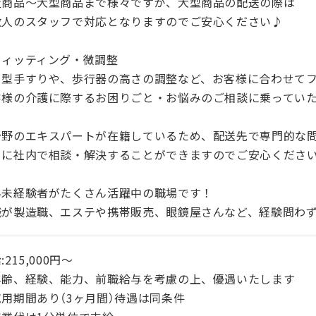
量商品～大型商品まで様々ですが、大型商品の配送の際は
数人のスタッフで対応となりますのでご安心ください♪
フィッティング・微調整
き型手すりや、歩行器の高さの調整など、お客様に合わせて
客様の介護に際するお困りごと・お悩みのご相談に乗ってい
分野のエキスパートが在籍しているため、配送先で専門的な
ぐに社内で相談・解決することができますのでご安心くださ
界未経験者がたくさん活躍中の職場です！
職が製造職、エステや携帯販売、眼鏡屋さんなど、経験問わ
:215,000円〜
年齢、経験、能力、前職給与を考慮の上、優遇いたします
用期間あり（3ヶ月間）待遇は同条件