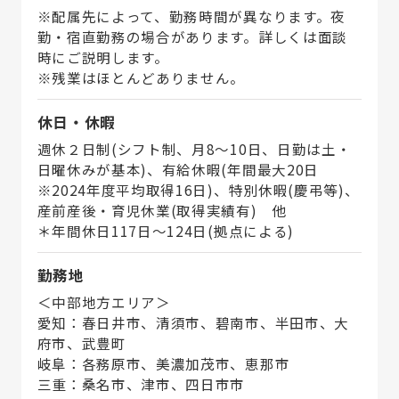
※配属先によって、勤務時間が異なります。夜
勤・宿直勤務の場合があります。詳しくは面談
時にご説明します。
※残業はほとんどありません。
休日・休暇
週休２日制(シフト制、月8～10日、日勤は土・
日曜休みが基本)、有給休暇(年間最大20日
※2024年度平均取得16日)、特別休暇(慶弔等)、
産前産後・育児休業(取得実績有) 他
＊年間休日117日～124日(拠点による)
勤務地
＜中部地方エリア＞
愛知：春日井市、清須市、碧南市、半田市、大
府市、武豊町
岐阜：各務原市、美濃加茂市、恵那市
三重：桑名市、津市、四日市市