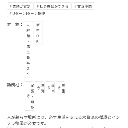
業績が安定
社会貢献ができる
文理不問
UターンIターン歓迎
対 象：
未
新
経
卒
験
O
・
K
第
二
新
卒
O
K
勤務地：
尾
三
岐
三
張
河
阜
重
・
知
多
人が暮らす場所には、必ず生活を支える水資源の循環とイン
フラ整備が必要です。