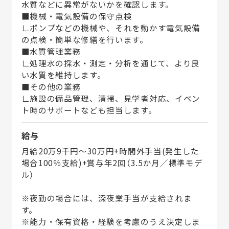
水質などに異常がないかを確認します。
■機械・電気設備の保守点検
∟ポンプなどの機械や、それを動かす電気設備
の点検・簡単な修繕を行います。
■水質管理業務
∟処理水の採水・測定・分析を通じて、より良
い水質を維持します。
■その他の業務
∟施設の備品管理、清掃、見学者対応、イベン
ト時のサポートなども担当します。
給与
月給20万9千円～30万円+時間外手当(発生した
場合100％支給)+賞与年2回（3.5か月／標準モデ
ル）
※夜勤の場合には、深夜業手当が支給されま
す。
※能力・保有資格・経験を考慮のうえ決定しま