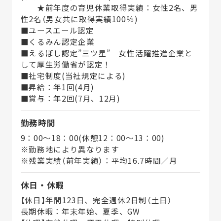
★前年度の育児休業取得実績：女性2名、男
性2名（男女共に取得実績100％)
■ユースエール認定
■くるみん認定企業
■えるぼし認定”三ツ星” 女性活躍推進企業と
して厚生労働省が認定！
■社宅制度(当社規定による)
■昇給：年1回(4月)
■賞与：年2回(7月、12月)
勤務時間
9：00～18：00(休憩12：00～13：00)
※勤務地により異なります
※残業実績（前年実績）：平均16.7時間／月
休日・休暇
【休日】年間123日、完全週休2日制（土日）
長期休暇：年末年始、夏季、GW