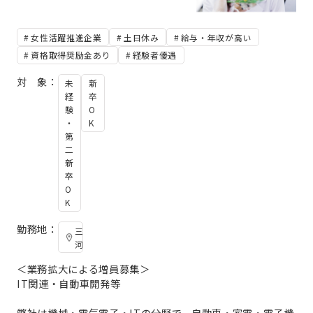
女性活躍推進企業
土日休み
給与・年収が高い
資格取得奨励金あり
経験者優遇
対 象：
未
新
経
卒
験
O
・
K
第
二
新
卒
O
K
勤務地：
三
河
＜業務拡大による増員募集＞
IT関連・自動車開発等
弊社は機械・電気電子・ITの分野で、自動車・家電・電子機