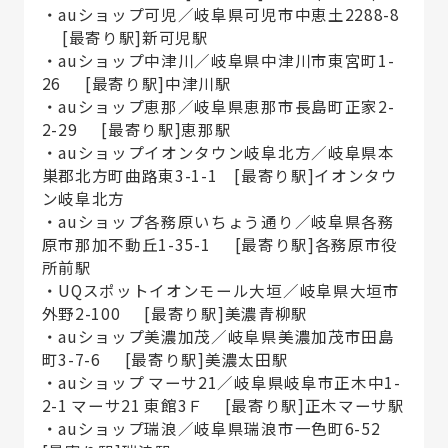
・auショップ可児／岐阜県可児市中恵土2288-8
[最寄り駅]新可児駅
・auショップ中津川／岐阜県中津川市東宮町1-
26 [最寄り駅]中津川駅
・auショップ恵那／岐阜県恵那市長島町正家2-
2-29 [最寄り駅]恵那駅
・auショップイオンタウン岐阜北方／岐阜県本
巣郡北方町曲路東3-1-1 [最寄り駅]イオンタウ
ン岐阜北方
・auショップ各務原いちょう通り／岐阜県各務
原市那加不動丘1-35-1 [最寄り駅]各務原市役
所前駅
・UQスポットイオンモール大垣／岐阜県大垣市
外野2-100 [最寄り駅]美濃青柳駅
・auショップ美濃加茂／岐阜県美濃加茂市田島
町3-7-6 [最寄り駅]美濃太田駅
・auショップ マーサ21／岐阜県岐阜市正木中1-
2-1 マーサ21 東館3Ｆ [最寄り駅]正木マーサ駅
・auショップ瑞浪／岐阜県瑞浪市一色町6-52