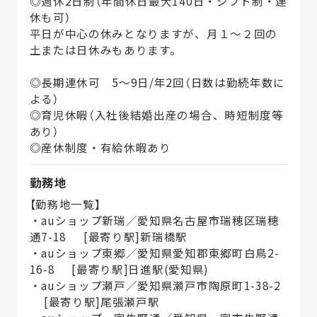
◎週休2日制（年間休日最大140日・シフト制・連
休も可）
平日が中心の休みとなりますが、月１～２回の
土または日休みもあります。
◎長期連休可 5～9日/年2回（日数は勤続年数に
よる）
◎育児休暇（入社後結婚出産の場合、時短制度等
あり）
◎産休制度・有給休暇あり
勤務地
【勤務地一覧】
・auショップ新瑞／愛知県名古屋市瑞穂区瑞穂
通7-18 [最寄り駅]新瑞橋駅
・auショップ東郷／愛知県愛知郡東郷町白鳥2-
16-8 [最寄り駅]日進駅(愛知県)
・auショップ瀬戸／愛知県瀬戸市陶原町1-38-2
[最寄り駅]尾張瀬戸駅