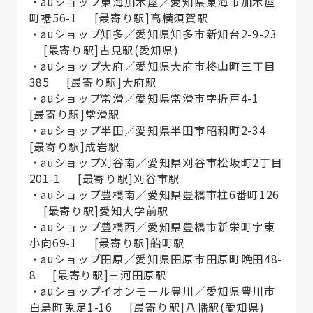
・auショップ東海加木屋／愛知県東海市加木屋
町裾56-1 [最寄り駅]高横須賀駅
・auショップ知多／愛知県知多市新知台2-9-23
[最寄り駅]古見駅(愛知県)
・auショップ大府／愛知県大府市柊山町三丁目
385 [最寄り駅]大府駅
・auショップ常滑／愛知県常滑市字折戸4-1
[最寄り駅]常滑駅
・auショップ半田／愛知県半田市昭和町2-34
[最寄り駅]成岩駅
・auショップ刈谷南／愛知県刈谷市松坂町2丁目
201-1 [最寄り駅]刈谷市駅
・auショップ豊橋南／愛知県豊橋市柱6番町126
[最寄り駅]愛知大学前駅
・auショップ豊橋西／愛知県豊橋市新栄町字東
小向69-1 [最寄り駅]船町駅
・auショップ田原／愛知県田原市田原町晩田48-
8 [最寄り駅]三河田原駅
・auショップイオンモール豊川／愛知県豊川市
白鳥町兎足1-16 [最寄り駅]八幡駅(愛知県)