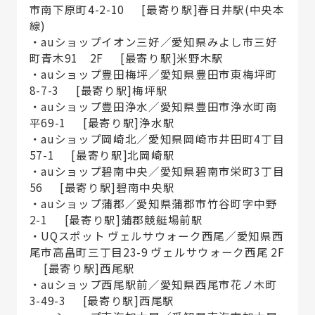
市南下原町4-2-10 [最寄り駅]春日井駅(中央本
線)
・auショップイオン三好／愛知県みよし市三好
町青木91 2F [最寄り駅]米野木駅
・auショップ豊田梅坪／愛知県豊田市東梅坪町
8-7-3 [最寄り駅]梅坪駅
・auショップ豊田浄水／愛知県豊田市浄水町南
平69-1 [最寄り駅]浄水駅
・auショップ岡崎北／愛知県岡崎市井田町4丁目
57-1 [最寄り駅]北岡崎駅
・auショップ碧南中央／愛知県碧南市栄町3丁目
56 [最寄り駅]碧南中央駅
・auショップ蒲郡／愛知県蒲郡市竹谷町字中野
2-1 [最寄り駅]蒲郡競艇場前駅
・UQスポット ヴェルサウォーク西尾／愛知県西
尾市高畠町三丁目23-9 ヴェルサウォーク西尾 2F
[最寄り駅]西尾駅
・auショップ西尾駅前／愛知県西尾市花ノ木町
3-49-3 [最寄り駅]西尾駅