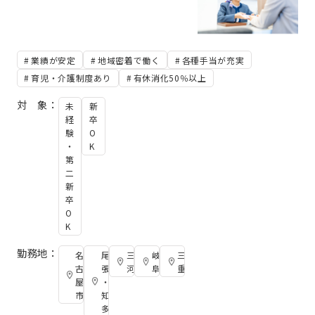
業績が安定
地域密着で働く
各種手当が充実
育児・介護制度あり
有休消化50％以上
対 象：
未
新
経
卒
験
O
・
K
第
二
新
卒
O
K
勤務地：
名
尾
三
岐
三
古
張
河
阜
重
屋
・
市
知
多