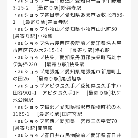
・auショップ一宮牛野通／愛知県一宮市牛野通
3-15-2 [最寄り駅]妙興寺駅
・auショップ甚目寺／愛知県あま市坂牧北浦58-
1 [最寄り駅]甚目寺駅
・auショップ小牧山／愛知県小牧市山北町50
[最寄り駅]小牧駅
・auショップ名古屋西区役所前／愛知県名古屋
市西区花の木2-15-14 [最寄り駅]浄心駅
・auショップ扶桑／愛知県丹羽郡扶桑町高雄字
伊勢帰230 [最寄り駅]扶桑駅
・auショップ尾張旭／愛知県尾張旭市新居町上
の田26 [最寄り駅]尾張旭駅
・auショップアピタ長久手／愛知県長久手市戸
田谷901-1 アピタ長久手1F [最寄り駅]杁ケ
池公園駅
・auショップ稲沢／愛知県稲沢市船橋町花の木
1169-1 [最寄り駅]国府宮駅
・auショップ尾西／愛知県一宮市三条字賀70
[最寄り駅]開明駅
・auショップ春日井市民病院前／愛知県春日井