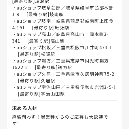
[最寄り駅]瑞浪駅
・auショップ岐阜茜部／岐阜県岐阜市茜部本郷
1-9 [最寄り駅]岐南駅
・auショップ岐南／岐阜県羽島郡岐南町上印食
4-151 [最寄り駅]細畑駅
・auショップ高山／岐阜県高山市上岡本町3-
341 [最寄り駅]高山駅
・auショップ松阪／三重県松阪市川井町473-1
[最寄り駅]松阪駅
・auショップ鵜方／三重県志摩市阿児町鵜方
1622-2 [最寄り駅]鵜方駅
・auショップ久居／三重県津市久居明神町75-2
[最寄り駅]久居駅
・auショップ宇治山田／三重県伊勢市岩淵3-5-1
[最寄り駅]宇治山田駅
求める人材
経験問わず！異業種からのご応募も大歓迎で
す！