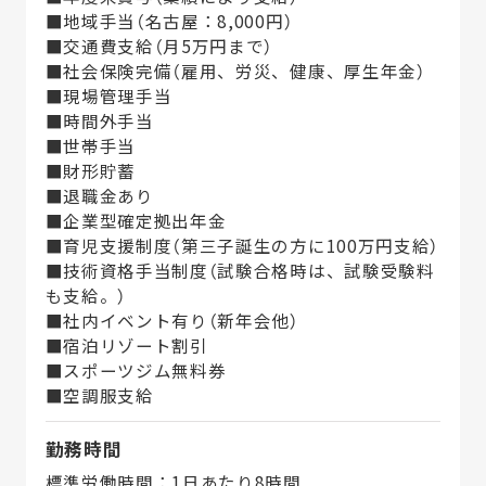
■地域手当（名古屋：8,000円）
■交通費支給（月5万円まで）
■社会保険完備（雇用、労災、健康、厚生年金）
■現場管理手当
■時間外手当
■世帯手当
■財形貯蓄
■退職金あり
■企業型確定拠出年金
■育児支援制度（第三子誕生の方に100万円支給）
■技術資格手当制度（試験合格時は、試験受験料
も支給。）
■社内イベント有り（新年会他）
■宿泊リゾート割引
■スポーツジム無料券
■空調服支給
勤務時間
標準労働時間：1日あたり8時間