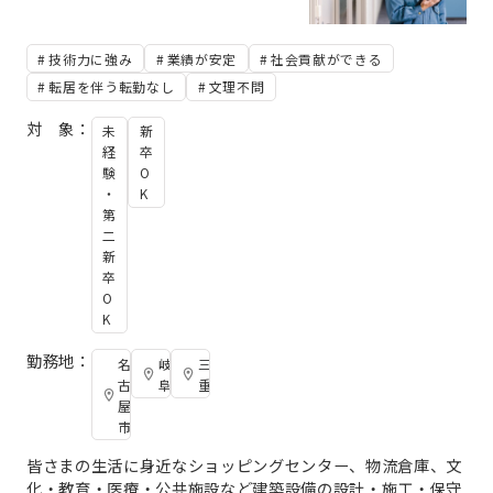
技術力に強み
業績が安定
社会貢献ができる
転居を伴う転勤なし
文理不問
対 象：
未
新
経
卒
験
O
・
K
第
二
新
卒
O
K
勤務地：
名
岐
三
古
阜
重
屋
市
皆さまの生活に身近なショッピングセンター、物流倉庫、文
化・教育・医療・公共施設など建築設備の設計・施工・保守