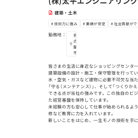
(株)太平エンジニアリン
建築・土木
技術力に強み
業績が安定
社会貢献がで
勤務地：
名
古
屋
市
皆さまの生活に身近なショッピングセンタ
建築設備の設計・施工・保守管理を行って
水・空気・ガスなど建物に必要不可欠な当た
「守る（メンテナンス）」、そして「つくりか
できる点が当社の強みです。この独自のビ
た経営基盤を保持しています。
未経験の方も安心して仕事が始められるよ
修など教育に力を入れています。
新しいことをはじめ、一生モノの技術を手