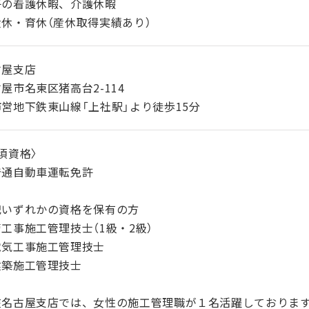
子の看護休暇、介護休暇
産休・育休（産休取得実績あり）
古屋支店
屋市名東区猪高台2-114
営地下鉄東山線「上社駅」より徒歩15分
須資格〉
普通自動車運転免許
記いずれかの資格を保有の方
工事施工管理技士（1級・2級）
電気工事施工管理技士
建築施工管理技士
在名古屋支店では、女性の施工管理職が１名活躍しておりま