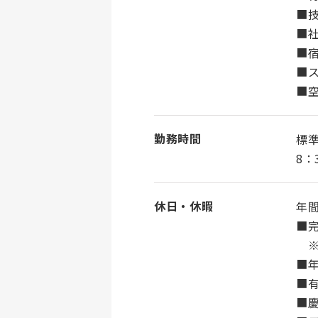
■
■
■
■
■
勤務時間
標
8：
休日・休暇
年間
■
※
■
■
■