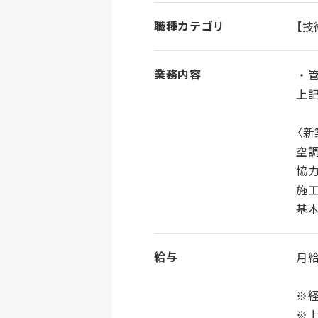
職種カテゴリ
【技
業務内容
・
上
〈
空
協
施工
基
給与
月給
※
※