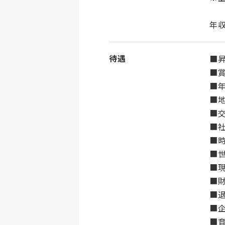
年収
待遇
■昇
■賞
■
■地
■交
■
■
■
■
■
■
■
■育