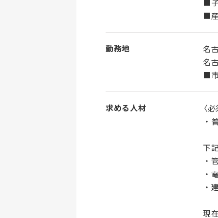
■
■
勤務地
名
名古
■市
求める人材
〈必
・
下
・管
・
・
現