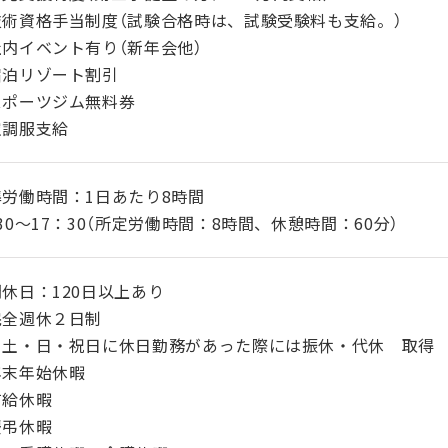
技術資格手当制度（試験合格時は、試験受験料も支給。）
社内イベント有り（新年会他）
宿泊リゾート割引
スポーツジム無料券
空調服支給
準労働時間：1日あたり8時間
30～17：30（所定労働時間：8時間、休憩時間：60分）
休日：120日以上あり
完全週休２日制
土・日・祝日に休日勤務があった際には振休・代休 取得
年末年始休暇
有給休暇
慶弔休暇