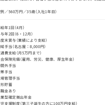
例／560万円／35歳（入社1年目）
給年1回（4月）
与年2回（6・12月）
年度末賞与（業績により支給）
域手当（名古屋：8,000円）
通費支給（月5万円まで）
社会保険完備（雇用、労災、健康、厚生年金）
時間外手当
世帯手当
現場管理手当
財形貯蓄
退職金あり
企業型確定拠出年金
児支援制度（第三子誕生の方に100万円支給）