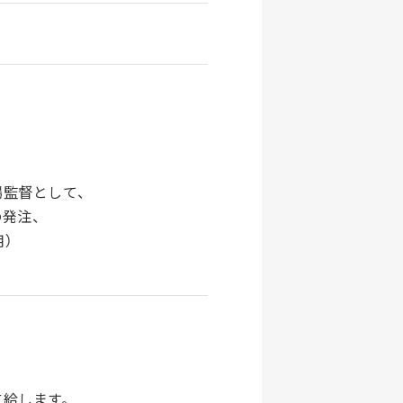
場監督として、
の発注、
用）
支給します。