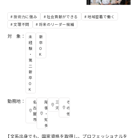
技術力に強み
社会貢献ができる
地域密着で働く
文理不問
将来のリーダー候補
対 象：
未
新
経
卒
験
O
・
K
第
二
新
卒
O
K
勤務地：
名
尾
三
そ
古
張
河
の
屋
・
他
市
知
多
【文系出身でも、国家資格を取得し、プロフェッショナルを