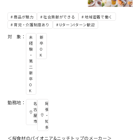
商品が魅力
社会貢献ができる
地域密着で働く
育児・介護制度あり
UターンIターン歓迎
対 象：
未
新
経
卒
験
O
・
K
第
二
新
卒
O
K
勤務地：
名
尾
古
張
屋
・
市
知
多
＜桜食材のパイオニア&ニッチトップのメーカー＞