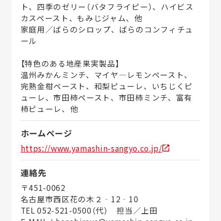
ト、四季のゼリー（バタフライピー）、ハイビス
カスペースト、もみじジャム、他
家庭用／ばらのシロップ、ばらのコンフィチュ
ール
【特色のある地産果実製品】
温州みかんミンチ、マイヤ―レモンペースト、
完熟金柑ペースト、和梨ピューレ、いちじくピ
ューレ、市田柿ペースト、市田柿ミンチ、富有
柿ピューレ、他
ホームページ
https://www.yamashin-sangyo.co.jp/
連絡先
〒451-0062
名古屋市西区花の木２‐12‐10
TEL 052-521-0500（代） 担当／上田