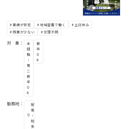
業績が安定
地域密着で働く
土日休み
残業が少ない
文理不問
対 象：
未
新
経
卒
験
O
・
K
第
二
新
卒
O
K
勤務地：
尾
張
・
知
多