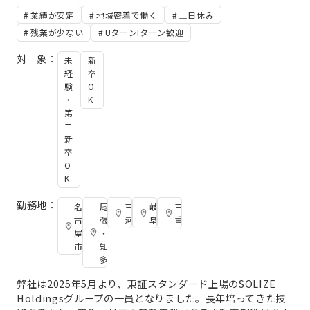
業績が安定
地域密着で働く
土日休み
残業が少ない
UターンIターン歓迎
対 象：
未
新
経
卒
験
O
・
K
第
二
新
卒
O
K
勤務地：
名
尾
三
岐
三
古
張
河
阜
重
屋
・
市
知
多
弊社は2025年5月より、東証スタンダード上場のSOLIZE
Holdingsグループの一員となりました。長年培ってきた技