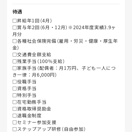
待遇
□昇給年1回（4月）
□賞与年2回（6月・12月）※2024年度実績3.9ヶ
月分
□各種社会保険完備（雇用・労災・健康・厚生年
金）
□交通費全額支給
□残業手当（100％支給）
□家族手当（配偶者：月1万円、子ども一人につ
き一律：月6,000円）
□役職手当
□資格手当
□特別手当
□在宅勤務手当
□資格取得奨励金
□退職金制度
□セミナー参加支援
□ステップアップ研修（自由参加）