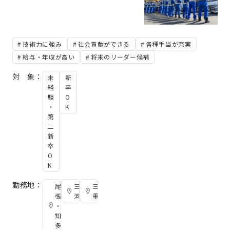
技術力に強み
社会貢献ができる
各種手当が充実
給与・年収が高い
将来のリーダー候補
対 象：
未
新
経
卒
験
O
・
K
第
二
新
卒
O
K
勤務地：
尾
三
三
張
河
重
・
知
多