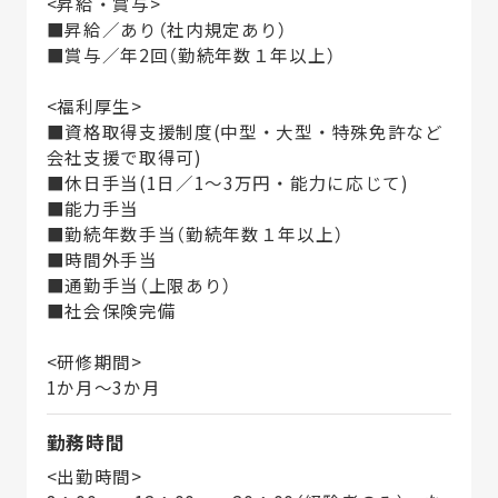
<昇給・賞与>
■昇給／あり（社内規定あり）
■賞与／年2回（勤続年数１年以上）
<福利厚生>
■資格取得支援制度(中型・大型・特殊免許など
会社支援で取得可)
■休日手当(1日／1～3万円・能力に応じて)
■能力手当
■勤続年数手当（勤続年数１年以上）
■時間外手当
■通勤手当（上限あり）
■社会保険完備
<研修期間>
1か月～3か月
勤務時間
<出勤時間>