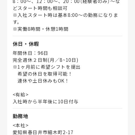
8：00～、12：00～、20：00（経験者のみ）～な
どスタート時間も相談可
※入社スタート時は基本8:00～の勤務になりま
す。
※実働8時間・休憩1時間
休日・休暇
年間休日：96日
完全週休２日制(月／8~10日)
※1ヶ月前に希望シフトを提出
希望の休日を取得可能！
連休や土日休みもOK！
<有給>
入社時から半年後に10日付与
勤務地
<本社>
愛知県春日井市細木町2-17