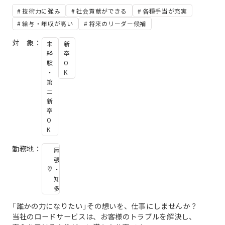
技術力に強み
社会貢献ができる
各種手当が充実
給与・年収が高い
将来のリーダー候補
対 象：
未
新
経
卒
験
O
・
K
第
二
新
卒
O
K
勤務地：
尾
張
・
知
多
「誰かの力になりたい」その想いを、仕事にしませんか？
当社のロードサービスは、お客様のトラブルを解決し、