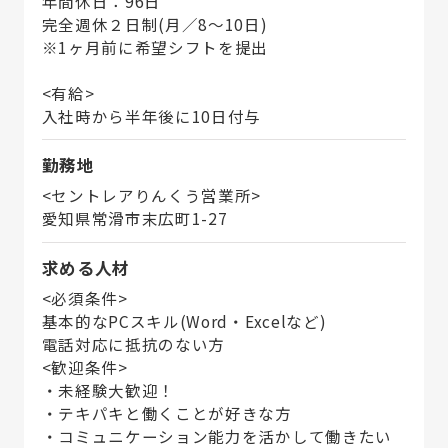
年間休日：96日
完全週休２日制(月／8～10日)
※1ヶ月前に希望シフトを提出
<有給>
入社時から半年後に10日付与
勤務地
<セントレアりんくう営業所>
愛知県常滑市末広町1-27
求める人材
<必須条件>
基本的なPCスキル(Word・Excelなど)
電話対応に抵抗のない方
<歓迎条件>
・未経験大歓迎！
・テキパキと働くことが好きな方
・コミュニケーション能力を活かして働きたい