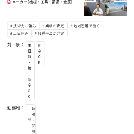
メーカー（機械・工具・部品・金属）
技術力に強み
業績が安定
地域密着で働く
土日休み
各種手当が充実
対 象：
未
新
経
卒
験
O
・
K
第
二
新
卒
O
K
勤務地：
尾
張
・
知
多