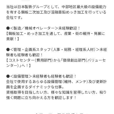
当社は日本製鉄グループとして、中部地区最大級の設備能力
を有する鋼板二次加工及び溶融亜鉛めっき加工を行っている
会社です。
●＜製造／機械オペレーター＞未経験歓迎！
【鋼板加工・めっき加工を通して、産業・街の維持・発展に
貢献！】
●＜管理・企画系スタッフ（人事・総務・経理系人材）＞未経
験者も経験者も歓迎！
【コストセンター（費用部門）から「価値創出部門（バリューセ
ンター）」へ！】
●＜設備管理＞未経験者も経験者も歓迎！
会社で使用するあらゆる設備管理（維持、メンテ）及び更新計
画を企画するダイナミックな仕事。
資格取得を目指したい方、様々な知識を習得したい方、粘り
強く問題に立ち向かえる方を歓迎します！