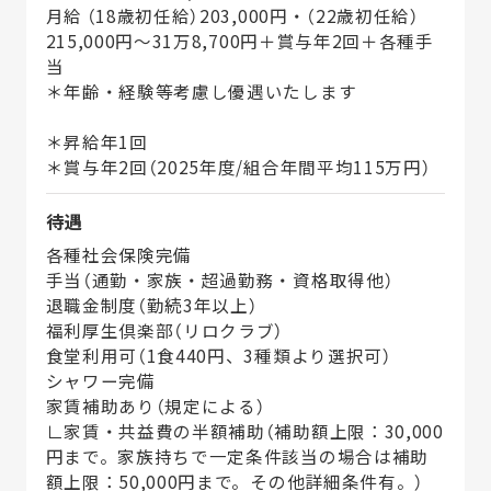
月給 （18歳初任給）203,000円・（22歳初任給）
215,000円～31万8,700円＋賞与年2回＋各種手
当
＊年齢・経験等考慮し優遇いたします
＊昇給年1回
＊賞与年2回（2025年度/組合年間平均115万円）
待遇
各種社会保険完備
手当（通勤・家族・超過勤務・資格取得他）
退職金制度（勤続3年以上）
福利厚生倶楽部（リロクラブ）
食堂利用可（1食440円、3種類より選択可）
シャワー完備
家賃補助あり（規定による）
∟家賃・共益費の半額補助（補助額上限：30,000
円まで。家族持ちで一定条件該当の場合は補助
額上限：50,000円まで。その他詳細条件有。）