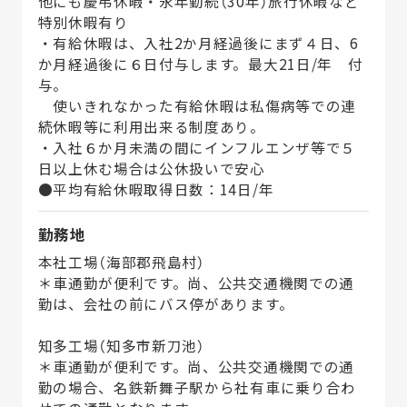
他にも慶弔休暇・永年勤続（30年）旅行休暇など
特別休暇有り
・有給休暇は、入社2か月経過後にまず４日、6
か月経過後に６日付与します。最大21日/年 付
与。
使いきれなかった有給休暇は私傷病等での連
続休暇等に利用出来る制度あり。
・入社６か月未満の間にインフルエンザ等で５
日以上休む場合は公休扱いで安心
●平均有給休暇取得日数：14日/年
勤務地
本社工場（海部郡飛島村）
＊車通勤が便利です。尚、公共交通機関での通
勤は、会社の前にバス停があります。
知多工場（知多市新刀池）
＊車通勤が便利です。尚、公共交通機関での通
勤の場合、名鉄新舞子駅から社有車に乗り合わ