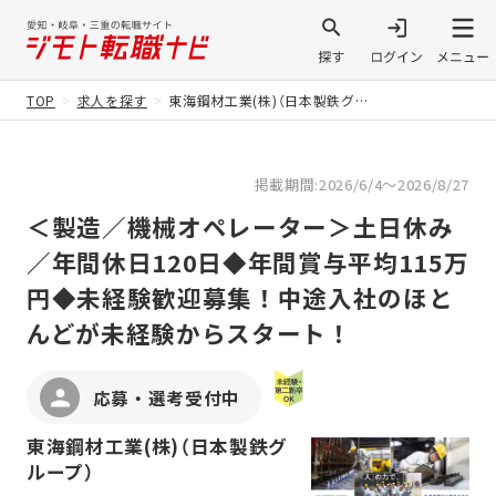
TOP
求人を探す
東海鋼材工業(株)（日本製鉄グループ）
掲載期間:2026/6/4～2026/8/27
＜製造／機械オペレーター＞土日休み
／年間休日120日◆年間賞与平均115万
円◆未経験歓迎募集！中途入社のほと
んどが未経験からスタート！
応募・選考受付中
東海鋼材工業(株)（日本製鉄グ
ループ）