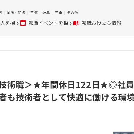
市
尾張・知多
三河
岐阜
三重
その他
求人を探す
転職イベントを探す
転職お役立ち情報
析技術職＞★年間休日122日★◎社
者も技術者として快適に働ける環境