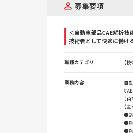
募集要項
＜自動車部品CAE解析技
技術者として快適に働ける
職種カテゴリ
【技
業務内容
自動
C
（荷
【主
●
●解
●解