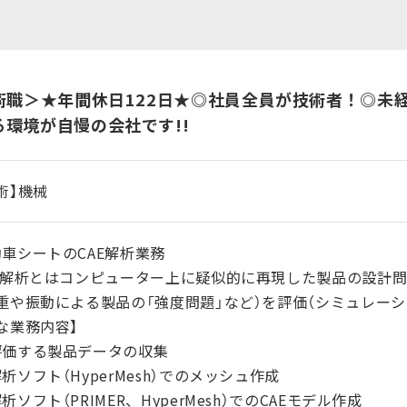
術職＞★年間休日122日★◎社員全員が技術者！◎未
環境が自慢の会社です!!
術】機械
車シートのCAE解析業務
AE解析とはコンピューター上に疑似的に再現した製品の設計
重や振動による製品の「強度問題」など）を評価（シミュレー
な業務内容】
評価する製品データの収集
析ソフト（HyperMesh）でのメッシュ作成
析ソフト（PRIMER、HyperMesh）でのCAEモデル作成