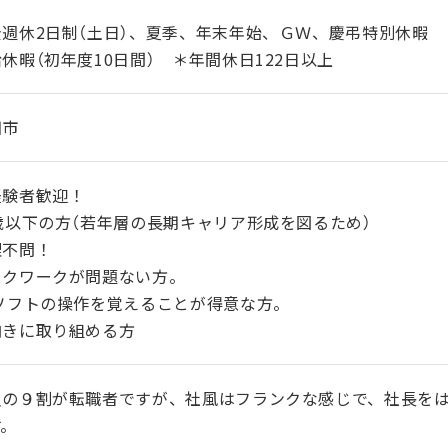
全週休2日制（土日）、夏季、年末年始、ＧＷ、慶弔特別休暇
休暇（初年度10日間） ＊年間休日122日以上
田市
経験者歓迎！
歳以下の方（若年層の長期キャリア形成を図るため）
理不問！
スクワークが問題ない方。
Cソフトの操作を覚えることが得意な方。
向きに取り組める方
員の９割が転職者ですが、社風はフランクな感じで、社長を
す。