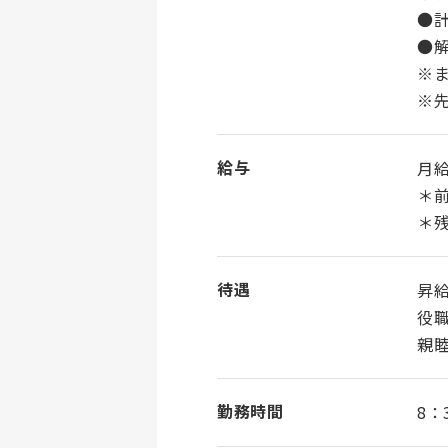
●計
●
※
※先
給与
月給
＊
＊
待遇
昇
役
親
勤務時間
8：