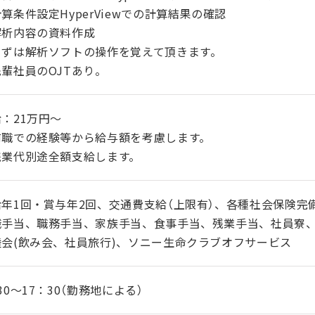
算条件設定HyperViewでの計算結果の確認
解析内容の資料作成
まずは解析ソフトの操作を覚えて頂きます。
輩社員のOJTあり。
：21万円～
前職での経験等から給与額を考慮します。
残業代別途全額支給します。
給年1回・賞与年2回、交通費支給（上限有）、各種社会保険完
職手当、職務手当、家族手当、食事手当、残業手当、社員寮
睦会(飲み会、社員旅行)、ソニー生命クラブオフサービス
30～17：30（勤務地による）