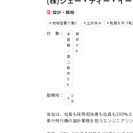
(株)ジェー・ディー・イー
設計・開発
地域密着で働く
土日休み
転居を伴う転
対 象：
未
新
経
卒
験
O
・
K
第
二
新
卒
O
K
勤務地：
三
河
当社は、社長も採用担当者も社員も100%
車や飛行機の設計業務を担うエンジニアリ