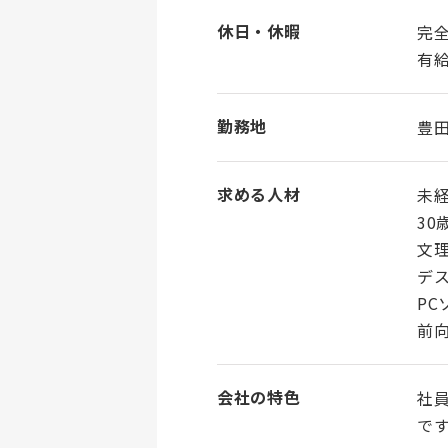
休日・休暇
完
有給
勤務地
豊
求める人材
未
30
文
デ
P
前
会社の特色
社
で