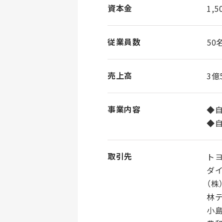
資本金
1,
従業員数
50
売上高
3億
事業内容
◆
◆
取引先
トヨ
ダイ
（株
林テ
小島