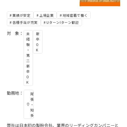
業績が安定
上場企業
地域密着で働く
各種手当が充実
UターンIターン歓迎
対 象：
未
新
経
卒
験
O
・
K
第
二
新
卒
O
K
勤務地：
尾
張
・
知
多
弊社は日本初の製粉会社、業界のリーディングカンパニーと