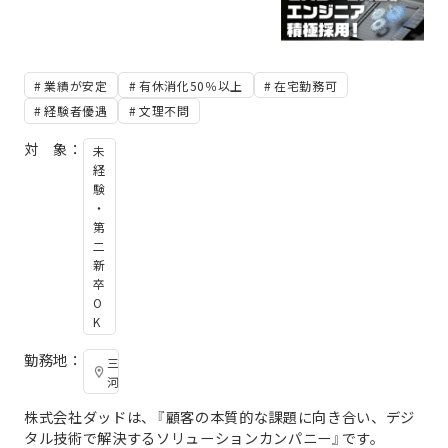
業績が安定
有休消化50％以上
在宅勤務可
経験者優遇
文理不問
対 象：
未
経
験
・
第
二
新
卒
O
K
勤務地：
三
河
株式会社ダッドは、『顧客の本質的な課題に向き合い、デジ
タル技術で解決するソリューションカンパニー』です。