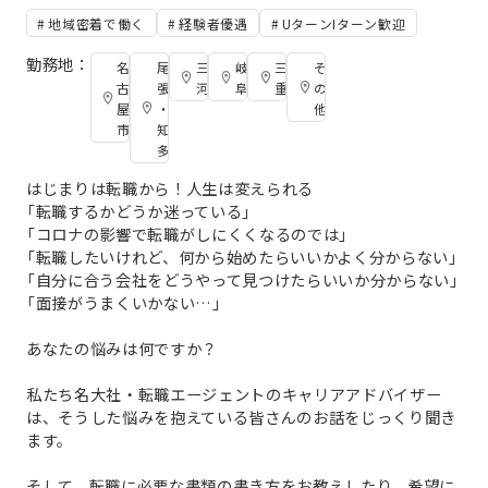
地域密着で働く
経験者優遇
UターンIターン歓迎
勤務地：
名
尾
三
岐
三
そ
古
張
河
阜
重
の
屋
・
他
市
知
多
はじまりは転職から！人生は変えられる
「転職するかどうか迷っている」
「コロナの影響で転職がしにくくなるのでは」
「転職したいけれど、何から始めたらいいかよく分からない」
「自分に合う会社をどうやって見つけたらいいか分からない」
「面接がうまくいかない…」
あなたの悩みは何ですか？
私たち名大社・転職エージェントのキャリアアドバイザー
は、そうした悩みを抱えている皆さんのお話をじっくり聞き
ます。
そして、転職に必要な書類の書き方をお教えしたり、希望に