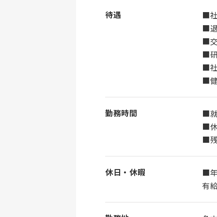
待遇
■
■
■
■
■社
■
勤務時間
■就
■休
■
休日・休暇
■年
有給