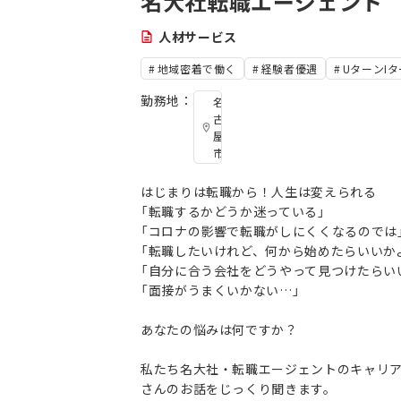
名大社転職エージェント
人材サービス
地域密着で働く
経験者優遇
UターンI
勤務地：
名
古
屋
市
はじまりは転職から！人生は変えられる
「転職するかどうか迷っている」
「コロナの影響で転職がしにくくなるのでは
「転職したいけれど、何から始めたらいいか
「自分に合う会社をどうやって見つけたらい
「面接がうまくいかない…」
あなたの悩みは何ですか？
私たち名大社・転職エージェントのキャリ
さんのお話をじっくり聞きます。