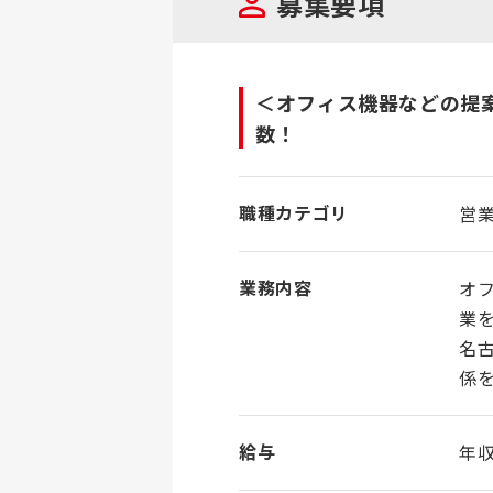
募集要項
＜オフィス機器などの提
数！
職種カテゴリ
営
業務内容
オ
業
名
係
給与
年収