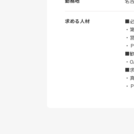
勤務地
名
求める人材
■
・
・
・
■
・
■
・
・