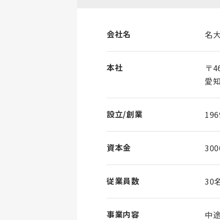
会社名
名
本社
〒46
愛知
設立/創業
19
資本金
30
従業員数
30
事業内容
中